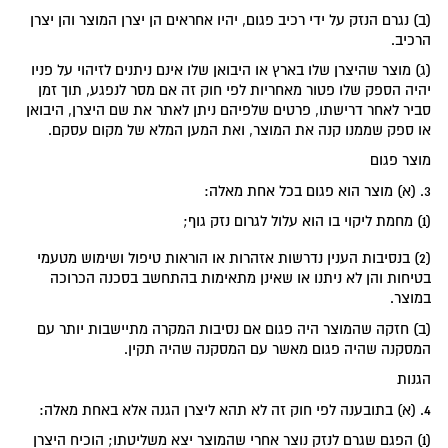
(ב) נגרם הנזק על ידי רכיב פגום, יהיו אחראים הן יצרן המוצר והן יצרן
הרכיב.
(ג) מוצר שהיצרן שלו בארץ או היבואן שלו אינם ניתנים לזיהוי על פניו
יהיה הספק שלו פטור מאחריות לפי חוק זה אם מסר לנפגע, תוך זמן
סביר לאחר דרישתו, פרטים שלפיהם ניתן לאתר את שם היצרן, היבואן
או ספק שממנו קנה את המוצר, ואת המען המלא של מקום עסקם.
מוצר פגום
3. (א) מוצר הוא פגום בכל אחת מאלה:
(1) מחמת ליקוי בו הוא עלול לגרום נזק גוף;
(2) בנסיבות הענין נדרשות אזהרות או הוראות טיפול ושימוש מטעמי
בטיחות והן לא ניתנו או שאינן מתאימות בהתחשב בסכנה הכרוכה
במוצר.
(ב) חזקה שהמוצר היה פגום אם נסיבות המקרה מתיישבות יותר עם
המסקנה שהיה פגום מאשר עם המסקנה שהיה תקין.
הגנות
4. (א) בתובענה לפי חוק זה לא תהא ליצרן הגנה אלא באחת מאלה:
(1) הפגם שגרם לנזק נוצר אחרי שהמוצר יצא משליטתו; הוכיח היצרן