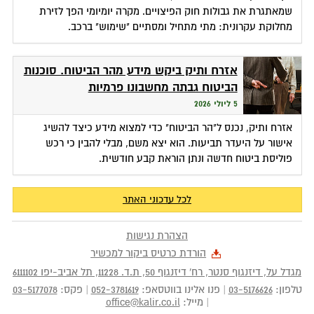
שמאתגרת את גבולות חוק הפיצויים. מקרה יומיומי הפך לזירת
מחלוקת עקרונית: מתי מתחיל ומסתיים "שימוש" ברכב.
אזרח ותיק ביקש מידע מהר הביטוח. סוכנות
הביטוח גבתה מחשבונו פרמיות
5 ליולי 2026
אזרח ותיק, נכנס ל"הר הביטוח" כדי למצוא מידע כיצד להשיג
אישור על היעדר תביעות. הוא יצא משם, מבלי להבין כי רכש
פוליסת ביטוח חדשה ונתן הוראת קבע חודשית.
לכל עדכוני האתר
הצהרת נגישות
הורדת כרטיס ביקור למכשיר
מגדל על, דיזנגוף סנטר, רח' דיזנגוף 50
, ת.ד.
11228
,
תל אביב-יפו
6111102
טלפון:
03-5176626
|
פנו אלינו בווטסאפ:
052-3781619
|
פקס:
03-5177078
|
מייל:
office@kalir.co.il