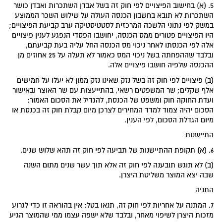
5. (א) בחישוב הפיצויים לפי חוק זה בשל אבדן השתכרות ואבדן כושר
השתכרות לא תובא בחשבון הכנסה העולה על שילוש השכר הממוצע
במשק לפי נתוני הלשכה המרכזית לסטטיסטיקה ערב קביעת הפיצויים;
היו הפיצויים פטורים ממס הכנסה, יחושבו הפסדי הנפגע לענין פיצויים
אלה לפי הכנסתו לאחר ניכוי מס הכנסה החל עליה בעת קביעתם,
ובלבד שההפחתה בשל ניכוי המס כאמור לא תעלה על 25 אחוזים מן
ההכנסה שלפיה חושבו פיצויים אלה.
(ב) פיצויים לפי חוק זה בשל נזק שאינו נזק ממון לא יעלו על חמישים
אלף שקלים; שר המשפטים רשאי, בהתייעצות עם שר האוצר ובאישור
ועדת החוקה חוק ומשפט של הכנסת, להגדיל את הסכום האמור;
הסכום יהיה צמוד למדד המחירים לצרכן מיום קבלת חוק זה בכנסת או
מיום הגדלת הסכום, לפי הענין.
התיישנות
6. (א) תקופת ההתיישנות של תביעה לפי חוק זה תהא שלוש שנים.
(ב) לא תוגש תובענה לפי חוק זה אלא תוך עשר שנים מתום השנה
שבה יצא המוצר משליטת היצרן.
התניה
7. המתנה על אחריות לפי חוק זה, תנאו בטל; אין בהוראה זו כדי לגרוע
מזכות היצרן לשיפוי מאחר, ובלבד שלא ישפה עצמו ממי שהמוצר הגיע