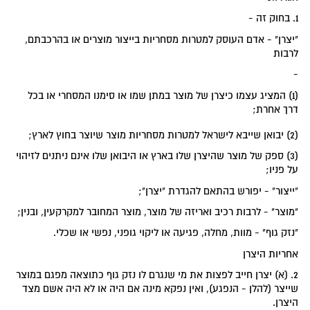
1. בחוק זה -
"יצרן" - אדם העוסק למטרות מסחריות בייצור מוצרים או בהרכבתם,
לרבות
-
(1) המציג עצמו כיצרן של מוצר במתן שמו או סימנו המסחרי או בכל
דרך אחרת;
(2) יבואן שייבא לישראל למטרות מסחריות מוצר שיוצר בחוץ לארץ;
(3) ספק של מוצר שהיצרן שלו בארץ או היבואן שלו אינם ניתנים לזיהוי
על פניו;
"ייצור" - יפורש בהתאם להגדרת "יצרן";
"מוצר" - לרבות רכיב ואריזה של מוצר, מוצר המחובר למקרקעין, ובנין;
"נזק גוף" - מוות, מחלה, פגיעה או ליקוי גופני, נפשי או שכלי.
אחריות היצרן
2. (א) יצרן חייב לפצות את מי שנגרם לו נזק גוף כתוצאה מפגם במוצר
שייצר (להלן - הנפגע), ואין נפקא מינה אם היה או לא היה אשם מצד
היצרן.