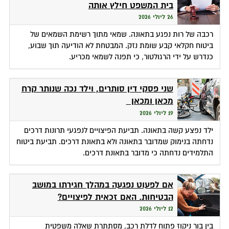
בית המשפט חילץ אותה
26 ליולי 2026
רכבה של רות נפגע בתאונה. שמאי מתוך רשימת השמאים של
ביטוח חקלאי קבע שומת נזק. המבטחת לא הודיעה תוך שבוע,
כנדרש על ידי הרגולטור, כי תפנה לשמאי מכריע.
שני פסקי דין סותרים, וילד נכה שנותר קרח
מכאן ומכאן
19 ליולי 2026
ילד נפצע קשה בתאונה. תביעת הפיצויים לנפגעי תרונות דרכים
נדחתה בנימוק שמדובר בתאונה ולא בתאונת דרכים. תביעת ביטוח
התלמידים נדחתה כי מדובר בתאונת דרכים.
אם לפעוט נפגעה במהלך חגירתו במושב
הבטיחות. האם זכאית לפיצויים?
12 ליולי 2026
בין בור ניקוז פתוח לדלת רכב, מסתתרת שאלה משפטית