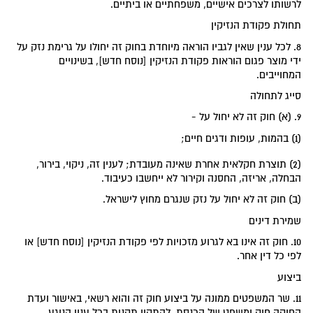
לרשותו לצרכים אישיים, משפחתיים או ביתיים.
תחולת פקודת הנזיקין
8. לכל ענין שאין לגביו הוראה מיוחדת בחוק זה יחולו על גרימת נזק על
ידי מוצר פגום הוראות פקודת הנזיקין [נוסח חדש], בשינויים
המחוייבים.
סייג לתחולה
9. (א) חוק זה לא יחול על -
(1) בהמות, עופות ודגים חיים;
(2) תוצרת חקלאית אחרת שאינה מעובדת; לענין זה, ניקוי, בירור,
הבחלה, אריזה, החסנה וקירור לא ייחשבו כעיבוד.
(ב) חוק זה לא יחול על נזק שנגרם מחוץ לישראל.
שמירת דינים
10. חוק זה אינו בא לגרוע מזכויות לפי פקודת הנזיקין [נוסח חדש] או
לפי כל דין אחר.
ביצוע
11. שר המשפטים ממונה על ביצוע חוק זה והוא רשאי, באישור ועדת
החוקה חוק ומשפט של הכנסת, להתקין תקנות בכל ענין הנוגע