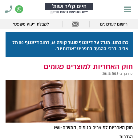
חיים קליר ושות'
ייצוג בתביעות ביטוח ונזיקין
רישום לעדכונים
לקבלת ייעוץ משפטי
כתובתנו: מגדל על דיזנגוף סנטר קומה 16, רחוב דיזנגוף 50 תל
אביב. דרכי ההגעה בתפריט "אודותינו".
חוק האחריות למוצרים פגומים
עודכן ב-
30/11/2013
חוק האחריות למוצרים פגומים, התש"ם-1981
הגדרות