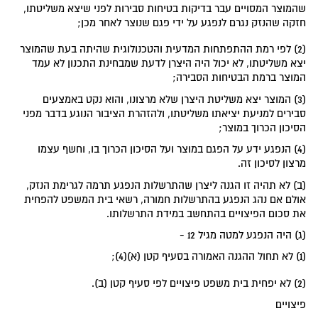
שהמוצר המסויים עבר בדיקות בטיחות סבירות לפני שיצא משליטתו,
חזקה שהנזק נגרם לנפגע על ידי פגם שנוצר לאחר מכן;
(2) לפי רמת ההתפתחות המדעית והטכנולוגית שהיתה בעת שהמוצר
יצא משליטתו, לא יכול היה היצרן לדעת שמבחינת התכנון לא עמד
המוצר ברמת הבטיחות הסבירה;
(3) המוצר יצא משליטת היצרן שלא מרצונו, והוא נקט באמצעים
סבירים למניעת יציאתו משליטתו, ולהזהרת הציבור הנוגע בדבר מפני
הסיכון הכרוך במוצר;
(4) הנפגע ידע על הפגם במוצר ועל הסיכון הכרוך בו, וחשף עצמו
מרצון לסיכון זה.
(ב) לא תהיה זו הגנה ליצרן שהתרשלות הנפגע תרמה לגרימת הנזק,
אולם אם נהג הנפגע בהתרשלות חמורה, רשאי בית המשפט להפחית
את סכום הפיצויים בהתחשב במידת התרשלותו.
(ג) היה הנפגע למטה מגיל 12 -
(1) לא תחול ההגנה האמורה בסעיף קטן (א)(4);
(2) לא יפחית בית משפט פיצויים לפי סעיף קטן (ב).
פיצויים