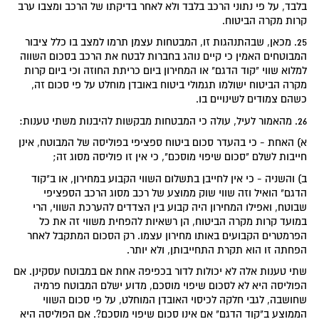
בלבד, על פי נתוני הרכב בלבד ולא לאחר בדיקתו של הרכב ומצבו ערב
קרות מקרה הביטוח.
25. מכאן, שבהתנהגות זו, המבטחות עצמן תרמו למצב בו כלל ציבור
המבוטחים האמין כי קיים נוהג בחברות לבטח את הרכב בסכום השווה
למלוא שווי "קוד הדגם" או המחירון ביום כריתת החוזה וכי ביום קרות
מקרה הביטוח ישולמו תגמולי ביטוח באובדן מוחלט על פי סכום זה,
כשהם צמודים לשינויים בו.
26. מהאמור לעיל, עולה כי המבטחות מבקשות להיבנות משתי טענות:
א) האחת - כי בהעדר סכום ביטוח ספציפי בפוליסה של המבוטח, אינן
חייבות לשלם "סכום שיפוי מוסכם", כי אין זו פוליסה מסוג זה;
ב) והשניה - כי אין לחייבן בתשלום השווי הקבוע במחירון, או ב"קוד
הדגם" הואיל וזה שווי שוק ממוצע של רכב מסוג הרכב הספציפי
שבוטח, ואפילו המחירון היה קבוע בין הצדדים להערכת השווי, הרי
במועד קרות מקרה הביטוח, הן רשאיות להפחית משווי זה את כל
הפרמטרים הקבועים באותו מחירון עצמו. רק הסכום המתקבל לאחר
הפחתה זו הוא תקרת התחייבותן, ולא יותר.
שתי טענות אלה לא יכולות לדור בכפיפה אחת אם במבוטח עסקינן. אם
הפוליסה היא לא לסכום שיפוי מוסכם, מדוע ישלם המבוטח פרמיה
שחושבה, לגבי חלקה לכיסוי האובדן המוחלט, על פי סכום השווי
הממוצע ב"קוד הדגם" אם אינו סכום שיפוי מוסכם?. אם הפוליסה היא