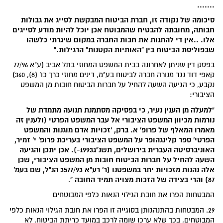
.......
סיכומה של נקודה זו, חברת הביטוח המבקשת לסייג את גבולות
חבותה, מחובתה להבטיח שהמבוטח אכן יוכל להיות מודע לסייגים
אלו. ..אין די להתנות את חבות החברה במקום שיגרתי כלשהו
שבפוליסת הביטוח בין "האותיות הקטנות" הרגילות."
בפסק דין שניתן לאחרונה בבית המשפט המחוזי בתל אביב (ע"א 77/96
קאפי דוד נגד מנורה חברה לביטוח בע"מ, דינים מחוזי כרך כו' (8), 360)
נקבע, כי הגיעה השעה להחיל על חברות הביטוח חובות מן המשפט
הציבורי:
"למעלה מן הענין נעיר, כי בפסיקה מסתמנת תנועה מתמדת של
נורמות מכיוון המשפט הציבורי אל עבר המשפט הפרטי (ולענין זה
מאמרו המאלף של פרופ' א. ברק, 'זכויות אדם מוגנות והמשפט
הפרטי' ספר קלינגהופר על המשפט הציבורי בעריכת פרופ' י' זמיר,
האוניברסיטה העברית בירושלים, תשנ"ג1993-). אכן יתכן והגיעה
השעה להחיל על חברות הביטוח חובות מן המשפט הציבורי, שכן
אלה נהנות מזכויות יתר במשפטנו (ר' רע"א 3577/93 הנ"ל, שם בעמ'
87) והרי בצידה של הזכות מצויה תמיד החובה "
.
המבטחות הפרו את חובת הגילוי הנאות כלפי המבוטחים
29. המבטחות בהתנהגותן בסוגייה זו הפרו את חובת הגילוי הנאות כלפי
המבוטחים, בכך שלא ערכו שומה לרכב במועד כריתת הביטוח, לא