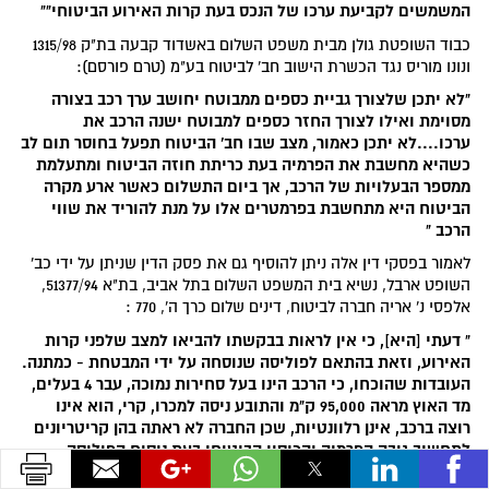
המשמשים לקביעת ערכו של הנכס בעת קרות האירוע הביטוחי""
כבוד השופטת גולן מבית משפט השלום באשדוד קבעה בת"ק 1315/98
ונונו מוריס נגד הכשרת הישוב חב' לביטוח בע"מ (טרם פורסם):
"לא יתכן שלצורך גביית כספים ממבוטח יחושב ערך רכב בצורה
מסוימת ואילו לצורך החזר כספים למבוטח ישנה הרכב את
ערכו....לא יתכן כאמור, מצב שבו חב' הביטוח תפעל בחוסר תום לב
כשהיא מחשבת את הפרמיה בעת כריתת חוזה הביטוח ומתעלמת
ממספר הבעלויות של הרכב, אך ביום התשלום כאשר ארע מקרה
הביטוח היא מתחשבת בפרמטרים אלו על מנת להוריד את שווי
הרכב "
לאמור בפסקי דין אלה ניתן להוסיף גם את פסק הדין שניתן על ידי כב'
השופט ארבל, נשיא בית המשפט השלום בתל אביב, בת"א 51377/94,
אלפסי נ' אריה חברה לביטוח, דינים שלום כרך ה', 770 :
" דעתי [היא], כי אין לראות בבקשתו להביאו למצב שלפני קרות
האירוע, וזאת בהתאם לפוליסה שנוסחה על ידי המבטחת - כמתנה.
העובדות שהוכחו, כי הרכב הינו בעל סחירות נמוכה, עבר 4 בעלים,
מד האוץ מראה 95,000 ק"מ והתובע ניסה למכרו, קרי, הוא אינו
רוצה ברכב, אינן רלוונטיות, שכן החברה לא ראתה בהן קריטריונים
לתחשיב גובה הפרמיה והכיסוי הביטוחי בעת ניסוח הפוליסה.
מכאן, שאינן מהוות שיקול לאופן הפיצוי וגובהו עם קרות האירוע