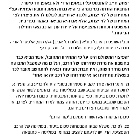
יצחק חייב להתבסס עליו באופן הדדי ולא באופן חד סיטרי.
הנתבעת הודתה בסיכומיה כי היא גבתה מאת התובע הפרמיה עפ"י
המחירון של לוי יצחק, ולכן היא חייבת לשלם לו את פיצויו לפי
המחירון של לוי יצחק, אלא אם היא מביאה כאמור בפני בית
המשפט הוכחות המצביעות על ירידת ערך הרכב מאז תחילת
הביטוח."
וכב' השופט דן ארבל בת"א (שלום תל אביב) 51377/94, אלפסי נ' אריה
חברה לביטוח בע"מ, דינים שלום כרך ה', 770, קובע:
"הפיצוי המשולם הינו על פי המחירון המקובל, אשר מביא כבר
בחשבון את מידת סחירותו של הרכב, ועל כן מה שמקבל המבוטח
הינו מחיר השוק, ואין חברת הביטוח זכאית להתחשב מעבר לכך
בשאלת סחירותו או אי סחירותו של רכב זה או אחר"
21. אינני רואה צורך לקבוע מסמרות בסוגייה זו ולהכריע בה. סעיף 56
לחוק חוזה הביטוח קובע שגם בפוליסות שהן בהתאם לשווי הנזק עד
לתקרת סכום ביטוח, כפי שטוענות המבטחות, סכום הביטוח יהיה
הסכום שנקבע במועד כריתת החוזה צמוד למדד המחירים לצרכן, או
למדד אחר שקבעו הצדדים ביניהם.
סכום הביטוח הוא השווי המגולם ב"קוד הדגם"
22. לפיכך, משלא קבעו המבטחות סכום ביטוח, בפוליסה של הרכב
הספציפי, הרי, יש לדעתנו להציב במקומו בפוליסה - כתוצאה