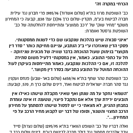
הכרחי במקרה זה"
כב' השופטת מרוז בת"א (שלום אשדוד) 1985/96 פרי חברון נגד עילית
חברה לביטוח בע"מ, תקדין-שלום כרך 96(3) עמ' 1138, קבעה כי המחירון
משקף "מחיר שוק" של "רכב ממוצע" ומתייחסת להחלטתה של כב'
השופטת גרסטל ואומרת:
"אינני סבורה שיש בהלכות שנקבעו שם כדי לשנות ממסקנותי.
פסקי הדין שאוזכרו ע"י ב"כ הנתבע, עניינם מחיקת כותר " סדר דין
מקוצר" בנימוק שעול ההוכחה בדבר שוויה של מכונית שניזוקה -
חל על כתפי התובע. כאמור, אין במסקנתי דלעיל משום סתירה
להלכה זו, אם כי ההלכות שנקבעו, כאמור מתייחסות בעיקרן לעול
ההוכחה המוטל על התובע בתביעה בסדר דין מקוצר."
כב' השופטת טהר שחף בת"א 4658/96 (שלום באר-שבע) פנחס ועקנין
נגד סהר חברה ישראלית לביטוח ואח', דינים שלום כרך ח, 570, קובעת:
"השמאי נחקר על מה שנתן ואף שאיני מקבלת שיטתו כאילו אין
תובעים ירידת ערך אלא אם נתקבל פיצוי, שטענה זו אינה עומדת
במבחן ההגיון, לא מצאתי כי יש לפסול שיטתו להסתמך על מחירון
הרכב המצוי והשגור, וסופו של דבר יש לקבוע מחיר הרכב על פי
המחירון..."
.
ואלה דבריו של כב' השופט הווארי בת"א 1295/95 (שלום נצרת) סייד
עבד אלכרים מחמוד נגד דולב חברה לביטוח בע"מ, דינים שלום כרך ז',