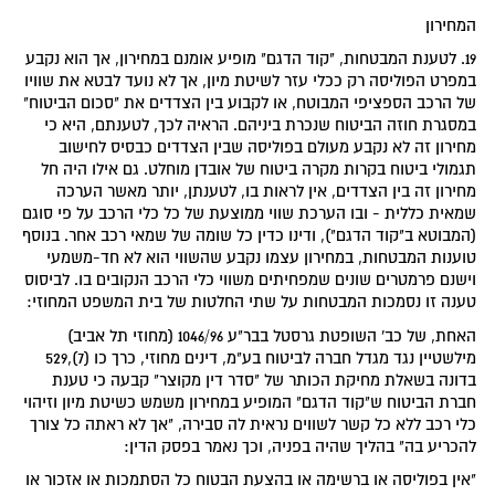
המחירון
19. לטענת המבטחות, "קוד הדגם" מופיע אומנם במחירון, אך הוא נקבע
במפרט הפוליסה רק ככלי עזר לשיטת מיון, אך לא נועד לבטא את שוויו
של הרכב הספציפי המבוטח, או לקבוע בין הצדדים את "סכום הביטוח"
במסגרת חוזה הביטוח שנכרת ביניהם. הראיה לכך, לטענתם, היא כי
מחירון זה לא נקבע מעולם בפוליסה שבין הצדדים כבסיס לחישוב
תגמולי ביטוח בקרות מקרה ביטוח של אובדן מוחלט. גם אילו היה חל
מחירון זה בין הצדדים, אין לראות בו, לטענתן, יותר מאשר הערכה
שמאית כללית - ובו הערכת שווי ממוצעת של כל כלי הרכב על פי סוגם
(המבוטא ב"קוד הדגם"), ודינו כדין כל שומה של שמאי רכב אחר. בנוסף
טוענות המבטחות, במחירון עצמו נקבע שהשווי הוא לא חד-משמעי
וישנם פרמטרים שונים שמפחיתים משווי כלי הרכב הנקובים בו. לביסוס
טענה זו נסמכות המבטחות על שתי החלטות של בית המשפט המחוזי:
האחת, של כב' השופטת גרסטל בבר"ע 1046/96 (מחוזי תל אביב)
מילשטיין נגד מגדל חברה לביטוח בע"מ, דינים מחוזי, כרך כו (7),529
בדונה בשאלת מחיקת הכותר של "סדר דין מקוצר" קבעה כי טענת
חברת הביטוח ש"קוד הדגם" המופיע במחירון משמש כשיטת מיון וזיהוי
כלי רכב ללא כל קשר לשווים נראית לה סבירה, "אך לא ראתה כל צורך
להכריע בה" בהליך שהיה בפניה, וכך נאמר בפסק הדין:
"אין בפוליסה או ברשימה או בהצעת הבטוח כל הסתמכות או אזכור או