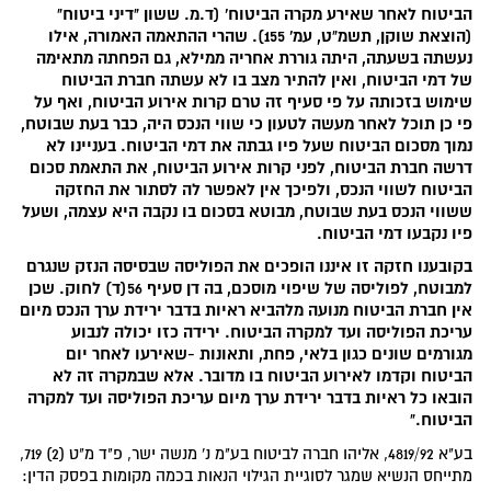
הביטוח לאחר שאירע מקרה הביטוח' (ד.מ. ששון "דיני ביטוח"
(הוצאת שוקן, תשמ"ט, עמ' 155). שהרי ההתאמה האמורה, אילו
נעשתה בשעתה, היתה גוררת אחריה ממילא, גם הפחתה מתאימה
של דמי הביטוח, ואין להתיר מצב בו לא עשתה חברת הביטוח
שימוש בזכותה על פי סעיף זה טרם קרות אירוע הביטוח, ואף על
פי כן תוכל לאחר מעשה לטעון כי שווי הנכס היה, כבר בעת שבוטח,
נמוך מסכום הביטוח שעל פיו גבתה את דמי הביטוח. בעניינו לא
דרשה חברת הביטוח, לפני קרות אירוע הביטוח, את התאמת סכום
הביטוח לשווי הנכס, ולפיכך אין לאפשר לה לסתור את החזקה
ששווי הנכס בעת שבוטח, מבוטא בסכום בו נקבה היא עצמה, ושעל
פיו נקבעו דמי הביטוח.
בקובענו חזקה זו איננו הופכים את הפוליסה שבסיסה הנזק שנגרם
למבוטח, לפוליסה של שיפוי מוסכם, בה דן סעיף 56(ד) לחוק. שכן
אין חברת הביטוח מנועה מלהביא ראיות בדבר ירידת ערך הנכס מיום
עריכת הפוליסה ועד למקרה הביטוח. ירידה כזו יכולה לנבוע
מגורמים שונים כגון בלאי, פחת, ותאונות -שאירעו לאחר יום
הביטוח וקדמו לאירוע הביטוח בו מדובר. אלא שבמקרה זה לא
הובאו כל ראיות בדבר ירידת ערך מיום עריכת הפוליסה ועד למקרה
הביטוח."
בע"א 4819/92, אליהו חברה לביטוח בע"מ נ' מנשה ישר, פ"ד מ"ט (2) 719,
מתייחס הנשיא שמגר לסוגיית הגילוי הנאות בכמה מקומות בפסק הדין: