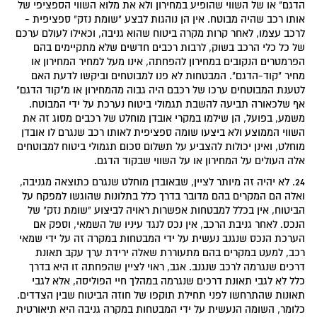
הדגם" או של השווי שהופיע במחירון ולא את מלוא השווי הספציפי של
אותו רכב שהיה מבוטח. אין הן נוהגות לבצע "שומת נזק" ספציפית -
לרכב עצמו, לאחר קרות מקרה ביטוח שהוא גניבה, וכאילו לעולם ערכם
של כל כלי הרכב בשוק, לרבות רכבים חדשים שלא מתקיימים בהם
הפרמטרים הנקובים במחירון להפחתה, אינו מעל למחיר המחירון או
מחיר "קוד-הדגם". המבטחות לא פנו למבוטחים וביקשו לדעת האם
לטענת המבוטחים ערכו של רכבם היה גבוה מהמחירון או מ"קוד הדגם"
אף שלכאורה תביעה להשבת תגמולי ביטוח נערכת על ידי המבוטח.
משמע, בפועל, הן שילמו במקרי אובדן מוחלט של רכבים מסוג זה את
השווי הממוצע ולא ביצעו שומה ספציפית לאותו רכב שנגרם לו אובדן
מוחלט, ואינן יכולות להצביע על תשלום סכום תגמולי ביטוח למבוטחים
אלה העולים על המחירון או על השווי שבקוד הדגם.
24. לא יהיה זה מיותר לציין, שבאובדן מוחלט שנגרם כתוצאה מגניבה,
ואלה הם המקרים בהם מדובר בדרך כלל בתלונות שהוגשו למפקח על
הביטוח, אין בכלל למבטחות אפשרות ראויה לביצוע "שומת נזק" של
הנכס. לאחר גניבת הרכב, אין נכס לנגד עיניו של השמאי, וספק אם
הערכת הנכס שנגנב נעשית על ידי המבטחות במקרה זה על ידי שמאי
רכב, למעט במקרים בהם מתעוררת שאלה ירידת ערך עקב תאונת
דרכים שנגרמה לרכב שנגנב. אגב, ראוי לציין שהפחתה זו היא בדרך
כלל לא לגבי תאונת דרכים שנגרמה במהלך חיי הפוליסה, אלא לגבי
תאונות שהתרחשו לפני תחילת תוקפו של חוזה הביטוח שבין הצדדים.
כלומר, השומה הנעשית על ידי המבטחות במקרה גניבה היא תיאורטית