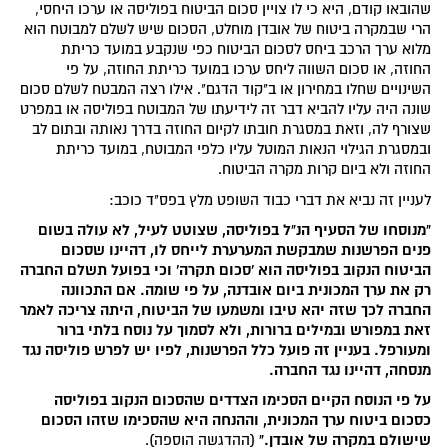
שהובאו קודם, היא כי לו צויין סכום הביטוח בפוליסה או ערכו היחסי,
הרי שבמקרה ביטוח של אובדן מוחלט, הסכום שיש לשלם למבוטח הוא
מלוא ערך הרכב ביחס לסכום הביטוח כפי שנקבע במועד כריתת
החוזה, או סכום השווה ליחס ערכו במועד כריתת החוזה, על פי
השינויים שחלו במחירון או ב"קוד הדגם". אילו רצה המבטח לשלם סכום
שונה היה עליו להביא דבר זה לידיעתו של המבוטח בפוליסה או במפרט
שצורף לה, וזאת במסגרת חובתו לקיום החוזה בדרך נאותה ובתום לב
ובמסגרת הגילוי הנאות המוטל עליו כלפי המבוטח, במועד כריתת
החוזה ולא ביום קרות מקרה הביטוח.
לעניין זה נביא את דברי כבוד השופט מלץ בפס"ד כוכב:
"מנוסחו של הסעיף הנ"ל בפוליסה, שצוטט לעיל, לא עולה בשום
פנים הפרשנות שמבקשת המערערת לייחס לו, דהיינו שסכום
הביטוח הנקוב בפוליסה הוא 'סכום תקרה' וכי בפועל תשלם החברה
רק את ערך המכונית ביום אובדנה, על פי שומה. אם התכוונה
החברה לכך שזה יהא טיבו ומשמעו של הביטוח, היתה צריכה לאמר
זאת במפורש ובמילים ברורות, ולא לסמוך על נוסח בלתי ברור
ומעורפל. בעניין זה פועל כלל הפרשנות, לפיו יש לפרש פוליסה נגד
מנסחה, דהיינו נגד החברה.
על פי הנוסח הקיים הסכימו הצדדים שהסכום הנקוב בפוליסה
כסכום ביטוח ערך המכונית, וההנחה היא שהסכימו שזהו הסכום
שישולם במקרה של אובדן."
(ההדגשה הוספה).