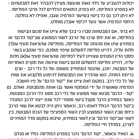
יכולות להצביע על גילוי נאות שנעשה מצידן להבהיר זאת למבוטחים -
לא במפרט הפוליסה, לא בפרק התנאים הכלליים לכל פרקי הפוליסה .
לא ניתן לכך גם כל ביטוי בשיעור הפרמיה שגבו, ואפילו לא בחלקה
היחסי הפרמיה אשר נועד לכיסוי אובדן מוחלט.
לא ברור, אם המבטחות סברו כי בכך שלא ציינו את סכום הביטוח
בפוליסה, או את יחס ערכו של הרכב לשווי הממוצע שב"קוד הדגם" או
במחירון שינו את מהותה של הפוליסה, מפוליסה שהוראות סעיף 56(ד)
חלות עליה, דהיינו פוליסה לתשלום שיפוי מוסכם, כפי שנקבע בשני
פסקי הדין המנחים שצויינו לעיל לפוליסה שהוראות סעיף 56(א) חלות
עליה, דהיינו פוליסה לתשלום סכום ביטוח שיהווה את תקרת האחריות
של המבטח. יתכן, שהנטל המתחייב משומה של כל כלי רכב - טרם
כריתת החוזה, הוא שהדריך את המבטחות להימנע מלקבוע את שוויו
של כל כלי רכב. במקום זאת ציינו את ""קוד הדגם" על פיו חושבה
הפרמיה שאושרה על ידי המפקח ואשר גבו אותה מהמבוטח. ואולם, גם
"קוד- הדגם" מבטא שווי ממוצע של כלי רכב מסוג כלי הרכב המבוטח,
כאשר במחירון הדבר מקבל ביטוי מספרי לכל שנת ייצור לרכב המוגדר
ב"קוד הדגם" הכולל לאותו רכב. וכאמור ניתן היה לבטא את שווי הרכב
כיחס שבין השווי הממוצע לבין השווי הספציפי של הנכס המבוטח, בין
לשווי שב"קוד הדגם" ובין לשווי במחירון, שיבוא במקום מדד המחירים
לצרכן, במהלך חיי הפוליסה.
14. הואיל וכאמור, "קוד הדגם" נזכר במפרט הפוליסה כולל או מגלם