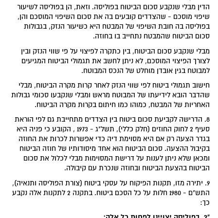
הדין מבלי שנקבע סכום הביטוח בפוליסה. וזאת, הן בפוליסה לשיעור
שיפוי מוסכם - שהצדדים קובעים בה את סכום השיפוי המוסכם והן,
בפוליסה בה חובת השיפוי של המבטח היא כשיעור הנזק, בגבולות
סכום הביטוח שהמבטח נתחייב בו בחוזה.
מבלי שנקבע סכום הביטוח, בין כתקרה לפיצוי על פי שווי הנזק ובין
לצורך הפיצוי המוסכם, לא ניתן לחשב את תגמולי הביטוח המגיעים
למבוטח בגין אובדן מוחלט של הנכס המבוטח.
חישוב תגמולי ביטוח לפי שווי הנזק לאחר קרות מקרה הביטוח, מבלי
שהדבר הובא לידיעתו של המבוטח מראש ומבלי שנקבעו סכומי גבולות
האחריות של המבטח, כמוהו כמו חיתום בקרות מקרה הביטוח.
8. הדרישה לקביעת סכום ביטוח בין הצדדים מתחייבת גם לפי הוראת
סעיף 2 לחוק החוזים (חלק כללי), תשל"ג - 1973 , הקובע כי פניה היא
בגדר הצעה רק אם היא מסוימת דיה כדי אפשרות לכרות את החוזה
בקיבול ההצעה. סכום הביטוח הוא אחד מיסודותיו של חוזה הביטוח
ומכאן שלא ניתן לענות על דרישת המסוימות מבלי לכלול את סכום
הביטוח בהצעת הביטוח ובחוזה שנכרת עם קיבולה.
9. יתירה מזו, תקנות הפיקוח על עסקי ביטוח (צורת הפוליסה ותנאיה),
התש"ם - 1980 חלות על כל הסכם ביטוח. בתקנה 2 לתקנות אלה נקבע
כך:
"2. בפוליסה יצויינו לפחות כל אלה: