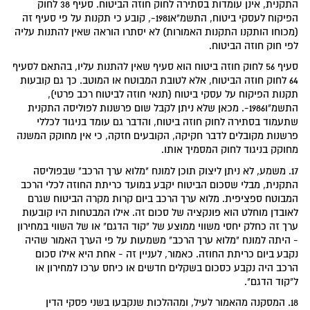
התקנית, אינן עומדות בסתירה לחוק חוזה הביטוח. סעיף 38 לחוק
הפיקוח לעסקי ביטוח, התשמ"א1981-, קובע כי תקנות על פי סעיף זה
(מכוחו הותקנו התקנות האמורות) לא יסתרו הוראה שאין להתנות עליה
לפי חוק חוזה הביטוח.
סעיף 56 לחוק חוזה ביטוח הוא סעיף שאין להתנות עליו, בהתאם לסעיף
64 לחוק חוזה הביטוח, אלא לטובת המבוטח או המוטב. כך גם קובעות
תקנות הפיקוח על עסקי ביטוח (תנאי חוזה לביטוח רכב פרטי),
התשמ"ו1986-. מכאן שלא ניתן לקבל שום פרשנות לפוליסה התקנית
שתעמוד בסתירה לחוק חוזה ביטוח, והדבר גם עומד בניגוד לכללי
פרשנות מקובלים לדבר חקיקה, הקובעים חזקה, כי אין מחוקק המשנה
מחוקק בניגוד לחוק המסמיך אותו.
17. משמע, לא ניתן ליצוק תוכן למונח "מלוא ערך הרכב" שבפוליסה
התקנית, מבלי שסכום הביטוח יקבע במועד כריתת החוזה לכלי הרכב
המבוטח ספציפית. מלוא ערך הרכב ביום קרות מקרה הביטוח שגרם
לאובדן מוחלט הוא פונקציה של סכום זה. אילו המבטחות היו קובעות
ערך זה כחלק יחסי משווי ממוצע של "קוד הדגם" או של השווי במחירון
- היתה למונח "מלוא ערך הרכב" משמעות על פי הערך האמור שהיה
נקבע ביום כריתת החוזה. כאמור, לעניין זה - אחת היא אילו סכום
הרכב היה נקבע כסכום בשקלים חדשים או כיחס ערכו למחירון או
ל"קוד הדגם".
18. המסקנה מהאמור לעיל, ומההלכות שנקבעו בשני פסקי הדין