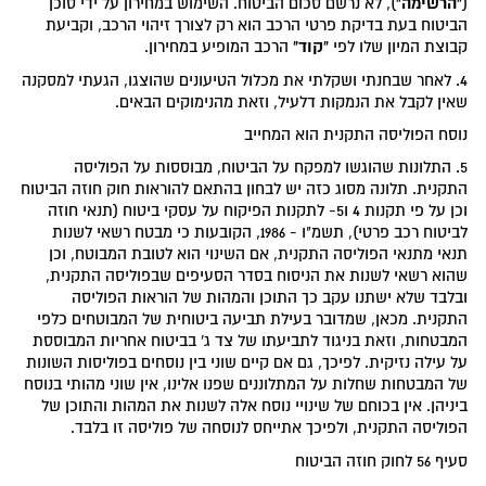
"הרשימה"
(
), לא נרשם סכום הביטוח. השימוש במחירון על ידי סוכן
הביטוח בעת בדיקת פרטי הרכב הוא רק לצורך זיהוי הרכב, וקביעת
"קוד"
קבוצת המיון שלו לפי
הרכב המופיע במחירון.
4. לאחר שבחנתי ושקלתי את מכלול הטיעונים שהוצגו, הגעתי למסקנה
שאין לקבל את הנמקות דלעיל, וזאת מהנימוקים הבאים.
נוסח הפוליסה התקנית הוא המחייב
5. התלונות שהוגשו למפקח על הביטוח, מבוססות על הפוליסה
התקנית. תלונה מסוג כזה יש לבחון בהתאם להוראות חוק חוזה הביטוח
וכן על פי תקנות 4 ו5- לתקנות הפיקוח על עסקי ביטוח (תנאי חוזה
לביטוח רכב פרטי), תשמ"ו - 1986, הקובעות כי מבטח רשאי לשנות
תנאי מתנאי הפוליסה התקנית, אם השינוי הוא לטובת המבוטח, וכן
שהוא רשאי לשנות את הניסוח בסדר הסעיפים שבפוליסה התקנית,
ובלבד שלא ישתנו עקב כך התוכן והמהות של הוראות הפוליסה
התקנית. מכאן, שמדובר בעילת תביעה ביטוחית של המבוטחים כלפי
המבטחות, וזאת בניגוד לתביעתו של צד ג' בביטוח אחריות המבוססת
על עילה נזיקית. לפיכך, גם אם קיים שוני בין נוסחים בפוליסות השונות
של המבטחות שחלות על המתלוננים שפנו אלינו, אין שוני מהותי בנוסח
ביניהן. אין בכוחם של שינויי נוסח אלה לשנות את המהות והתוכן של
הפוליסה התקנית, ולפיכך אתייחס לנוסחה של פוליסה זו בלבד.
סעיף 56 לחוק חוזה הביטוח