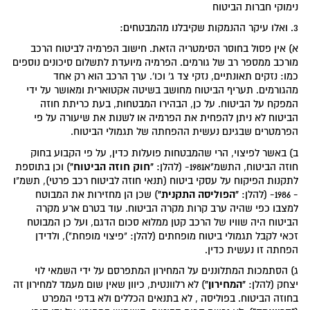
נימוקי חברות הביטוח
3. ואלו עיקר ההנמקות שקיבלנו מהמבטחים:
א) אין פסול בחוסר הסימטריה הזאת. חישוב הפרמיה לביטוח הרכב
מורכב ממספר רב של גורמים. הפרמיה מיועדת לתשלום סיכונים נוספים
כמו: נזקים תאונתיים, נזקי צד ג' וכו'. ערך הרכב הוא רק אחד
מהגורמים. תעריף הביטוח מחושב בשיטה אקטוארית ומאושר על ידי
המפקח על הביטוח. על כן, הבהירו המבטחות, בעת כריתת חוזה
הביטוח לא ניתן להפחית את הפרמיה או לשנות את שיעורה על פי
הפרמטרים שבגינם נעשית ההפחתה של תגמולי הביטוח.
ב) באשר לפיצוי, הרי שהמבטחות פועלות כדין, על פי הקבוע בחוק
"חוק חוזה הביטוח"
חוזה הביטוח, התשמ"א1981- (להלן:
) וכן בתוספת
לתקנות הפיקוח על עסקי ביטוח (תנאי חוזה לביטוח רכב פרטי), תשמ"ו
"הפוליסה התקנית"
- 1986- (להלן:
) שכן הן מחזירות את המבוטח
למצבו כפי שהיה ערב קרות מקרה הביטוח. עוד בטרם ארע מקרה
הביטוח היה שוויו של הרכב קטן ממלוא סכום הדגם, ועל כן המבוטח
זכאי לקבל תגמולי ביטוח מופחתים (להלן: "פיצוי מופחת"), ולדידן
הפחתה זו נעשית כדין.
ג) הסתמכות המתלוננים על המחירון המתפרסם על ידי השמאי לוי
"המחירון"
יצחק (להלן:
) לא רלוונטית, כיוון שאין שום מעמד למחירון זה
בחוזה הביטוח. בפוליסה , לא בתנאים הכללים ולא בדפי המפרט