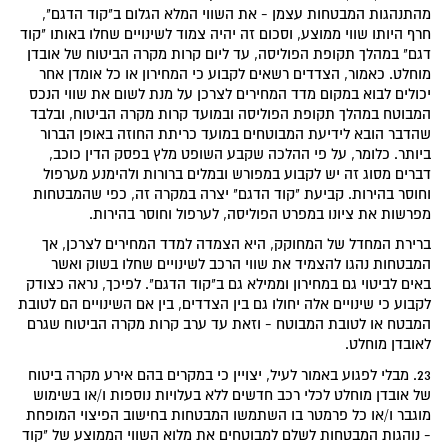
מהתנהגות המבטחות עצמן - את השווי המלא הגלום ב"קוד הדגם",
חרף היותו שווי ממוצע, וסכום זה יהיה צמוד לשינויים שחלו באותו "קוד
דגם" במהלך תקופת הפוליסה, עד ליום קרות מקרה הביטוח של אובדן
מוחלט. כאמור, הצדדים רשאים לקבוע כי המחירון או כל אומדן אחר
יכולים לבוא במקום מדד המחירים לצרכן על מנת לשום את שווי הנכס
המבוטח במהלך תקופת הפוליסה ובמועד קרות מקרה הביטוח, ובלבד
שהדבר הובא לידיעת המבוטחים במועד כריתת החוזה באופן הברור
ביותר. כלומר, על פי ההלכה שקבע השופט מלץ בפסק הדין כוכב,
דברים מסוג זה יש לקבוע במפורש ובמלים ברורות ולהימנע מערפול
וחוסר בהירות. קביעת "קוד הדגם" יצרה במקרה זה, כפי שהמבטחות
מפרשות את ציונו במפרט הפוליסה, לערפול וחוסר בהירות.
ברירת המחדל של המחוקק, היא הצמדה למדד המחירים לצרכן, אך
המבטחות נהגו להצמיד את שווי הרכב לשינויים שחלו בשוק ואשר
באים לביטוי גם במחירון וממילא גם ב"קוד הדגם". לפיכך, נראה כצודק
לקבוע כי שינויים אלה יחולו גם בין הצדדים, בין אם השינויים הם לטובת
המבטח או לטובת המבוטח - וזאת עד ערב קרות מקרה הביטוח שגרם
לאובדן מוחלט.
23. מבלי לפגוע באמור לעיל, יצויין כי במקרים בהם אירע מקרה ביטוח
של אובדן מוחלט לכלי רכב חדשים ללא בעלויות נוספות ו/או בשימוש
מוגבר ו/או כל פרמטר בו השתמשו המבטחות בחישוב הפיצוי המופחת
- נוהגות המבטחות לשלם למבוטחים את מלוא השווי הממוצע של "קוד