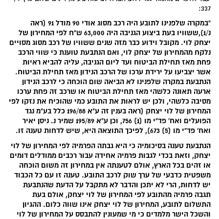
337:
"במקרה שלפנינו לתובע היה רכב מסוג אודי 90 מודל 91 (ראה
נ/1),ששוויו בעת ביצוע הגניבה היה 63,000 ש"ח לפי המחירון של
יצחק לוי. מקובל וידוע כבר מזה שנים ששוויו של רכב מסוג מסויים
נלקח מהמחירון של יצחק לוי, ואם הנתבעת טוענת כי שווי הרכב
פחת מאז תחילת הביטוח ועד ליום הגניבה, עליה להביא ראיות
אשר יצביעו על ירידת ערכו של הרכב הנידון מאז תחילת הביטוח.
הנתבעת במקרה שלפנינו לא הביאה שום הוכחה כי לרכב הנידון
ארעה תאונה כלשהי מאז תחילת הביטוח או שרכב זה פחת ערכו
מסיבה כלשהי, ולכן יש לראות את התובע כמי שהוכיח את נזקו לפי
המחירון של לוי יצחק (ראה בענין זה ע"א 196/88 כלל בע"מ נגד
הפועלים ואח' פד"י מו (1) 756, וכן ע"א 195/89 שמיר נ. ניסן יאיר
ואח' פד"י מו (5) 673), לפיכך התוצאה היא, שיש לדחות טענה זו.
הנתבעת טענה בסיכומיה כי היא גבתה הפרמיה לפי המחירון של לוי
יצחק, וזאת בכדי לגבות פרמיה אחידה עבור רכבים ממודלים דומים
או זהים בכל הארץ, אולם לטענתה אין במחירון זה משום הוכחה
משפטית כדבעי של ערך שוק לרכב התובע. טענה זו עם כל הכבוד
יש לדחות, הרי לא יתכן והדבר לא מתקבל על הדעת שהנתבעת
תגבה פרמיה מהתובע לפי המחירון של לוי יצחק, אולם בעת
התשלום לתובע, המחירון של לוי יצחק אינו שווה כלום. ההגיון
והשכל הישר מלמדים כי מי שמעונין להתבסס על המחירון של לוי