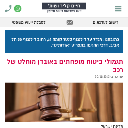
חיים קליר ושות'
ייצוג בתביעות ביטוח ונזיקין
רישום לעדכונים
לקבלת ייעוץ משפטי
כתובתנו: מגדל על דיזנגוף סנטר קומה 16, רחוב דיזנגוף 50 תל
אביב. דרכי ההגעה בתפריט "אודותינו".
תגמולי ביטוח מופחתים באובדן מוחלט של
רכב
עודכן ב-
30/11/2013
מדינת ישראל