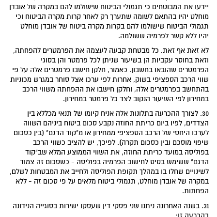
יידעו את המבוטחים כי תגמולי הביטוח שישולמו להם במקרה של אובדן
מוחלט יהיו בהתאם לשומה שתערך רק לאחר קרות מקרה הביטוח וכי
תגמולי הביטוח שישולמו להם בקרות מקרה ביטוח של אובדן מוחלט
יהיו ללא קשר לפרמיה ששולמה.
לא זאת אף זאת. כל מבטחת קבעה לעצמה את הפרמטרים להפחתה,
וזאת בחוסר עקביות הן בשיעור שניתן לכל פרמטר והן בסוגי
הפרמטרים שהובאו בחשבון. כאמור, חלקן חישבו פרמטרים אלה על פי
שווי הרכב הספציפי בשוק, אחרות לפי ערכו אצל סוחר במגרש מכוניות
בהתחשב בפרמטרים אלה, וחלקן חישבו את ההפחתה משווי הרכב
במחירון לפי השיעור הנקוב לצד כל פרמטר במחירון.
30. לצורך ההכרעה בתלונות אלה אניח קיומו של תנאי מכללא בין
הצדדים, לפיו ביום כריתת החוזה נקבע סכום ביטוח ביניהם השווה
לערכו היחסי של הרכב הספציפי ממחירון או מ"קוד הדגם" (בין כסכום
שיפוי מוסכם ובין כסכום תקרה). לפיכך, יש להציב כשווי הרכב
בפוליסה במועד כריתת החוזה, את השווי הממוצע המלא שב"קוד
הדגם" ששימש בסיס לחישוב הפרמיה בפוליסה - כשסכום זה צמוד
לשינויים שחלו בו במהלך תקופת הפוליסה ולחייב את המבטחות לשלם,
במקרה של אובדן מוחלט, תגמולי ביטוח מלאים על פי סכום זה - ללא
הפחתות.
31. בשנה האחרונה ניתנו שני פסקי דין שעסקו ישירות בסוגייה הנידונה
בהכרעה זו: