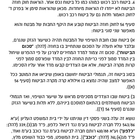
6. ביטוח רכב רכוש כמוהו כמו כל ביטוח נכס אחר. הוראות חוק חוזה
הביטוח לא ייחדו לו הוראות מיוחדות. מכאן שהוראות סימן א' בפרק ד'
לחוק האמור חלות גם על ביטוח רכב רכוש.
סעיף 56 לחוק חוזה הביטוח קובע את היקף החבות של מבטח והוא
מאפשר שני סוגי ביטוח:
א) ביטוח שבו חובת השיפוי של המבטח תהיה כשיעור הנזק שנגרם,
"סכום
ובלבד שלא תעלה על הסכום שנתחייב בו בחוזה (להלן:
הביטוח"
). סכום זה צמוד למדד המחירים לצרכן על פי ההפרש שיחול
בין המדד סמוך לפני כריתת החוזה לבין המדד שפורסם סמוך לפני
קרות מקרה הביטוח, אלא אם הצדדים קבעו מדד אחר עליו הסכימו.
בסוג ביטוח זה, תגמולי הביטוח יחושבו באופן שיביאו את המוטב ככל
האפשר למצב שהיה נמצא בו אילולא קרה מקרה הביטוח (סעיף 56
(א)).
ב) ביטוח שבו הצדדים מסכימים מראש על שיעור השיפוי, ואז תגמולי
הביטוח משתלמים בהתאם למוסכם ביניהם, ללא תלות בשיעור הנזק
שנגרם (סעיף 56 (ד)).
נושא זה עלה בשני פסקי דין שניתנו על ידי בית המשפט העליון [ע"א
543/86 כלל חברה לביטוח בע"מ נגד דניאל כלפון, פ"ד מב(3),339 (להלן:
"כלפון"
) וע"א 410/88 רותם חברה לביטוח בע"מ נגד כוכב בע"מ ואח',
"כוכב"
פ"ד מג(4),761 (להלן:
)]. בית המשפט, מפי כבוד השופט מלץ,