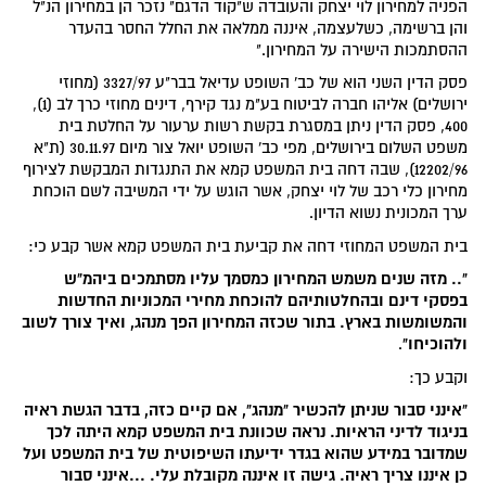
הפניה למחירון לוי יצחק והעובדה ש"קוד הדגם" נזכר הן במחירון הנ"ל
והן ברשימה, כשלעצמה, איננה ממלאה את החלל החסר בהעדר
ההסתמכות הישירה על המחירון."
פסק הדין השני הוא של כב' השופט עדיאל בבר"ע 3327/97 (מחוזי
ירושלים) אליהו חברה לביטוח בע"מ נגד קירף, דינים מחוזי כרך לב (1),
400, פסק הדין ניתן במסגרת בקשת רשות ערעור על החלטת בית
משפט השלום בירושלים, מפי כב' השופט יואל צור מיום 30.11.97 (ת"א
12202/96), שבה דחה בית המשפט קמא את התנגדות המבקשת לצירוף
מחירון כלי רכב של לוי יצחק, אשר הוגש על ידי המשיבה לשם הוכחת
ערך המכונית נשוא הדיון.
בית המשפט המחוזי דחה את קביעת בית המשפט קמא אשר קבע כי:
".. מזה שנים משמש המחירון כמסמך עליו מסתמכים ביהמ"ש
בפסקי דינם ובהחלטותיהם להוכחת מחירי המכוניות החדשות
והמשומשות בארץ. בתור שכזה המחירון הפך מנהג, ואיך צורך לשוב
ולהוכיחו"
.
וקבע כך:
"אינני סבור שניתן להכשיר "מנהג", אם קיים כזה, בדבר הגשת ראיה
בניגוד לדיני הראיות. נראה שכוונת בית המשפט קמא היתה לכך
שמדובר במידע שהוא בגדר ידיעתו השיפוטית של בית המשפט ועל
כן איננו צריך ראיה. גישה זו איננה מקובלת עלי. ...אינני סבור