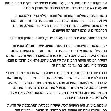
עד תקרת סכום ביטוח, מדוע עליו לשלם פרמיה לפי תקרת סכום ביטוח
שלעולם לא יזכה לקבלה, גם לא במקרה של אובדן מוחלט?
וזאת, מעבר לשאלות האחרות של חובת הגילוי הנאות למבוטחים
ויידועם בדבר הקף החבות של המבטחות במועד כריתת החוזה מהו
אותו סכום שישולם בקרות מקרה ביטוח של אובדן מוחלט, מה הם
הפרמטרים שיגרמו להפחתה ושיעורם.
על המבטחות מוטלת חובה לפעול בהגינות, ביושר, בשוויון ובתום לב
27. המבטחות חייבות בחובת הגינות, שוויון, יושר, תום לב וסבירות
בהפעילן הוראות אלה - הן במועד כריתת החוזה והן במועד תשלום
תגמולי ביטוח למבוטחים. חובה זו נגזרת מהמובן ההגיוני והסביר שניתן
להיקף הכיסוי והיקף החבות על ידי המבוטחים, אלא אם הדברים הובאו
בבירור לידיעתם, במועד כריתת החוזה.
כבר כיום, חלק מהחברות, מודיעות, בצורה כזו או אחרת, למבוטחים כי
רכבם לא יבוטח במלוא השווי הממוצע הנקוב במחירון, והן קובעות את
ערכו היחסי לעומת המחירון. מנגד, הן אף מפחיתות בשיעורי הפרמיה
שייגבו ממנו, על פי מפתח הקבוע להפחתה כנגד שיעור ההפחתה
ממחיר המחירון. בגילוי נאות מסוג זה, יכול המבוטח לכלכל את צעדיו
ולהחליט באיזו מבטחת יבחר.
עיסקת ביטוח, היא ראשית לכל, עיסקה כלכלית המתקבלת על הדעת
כפי שבעלי עסק היו עושים. לא מתקבל על הדעת, שמבוטח היה