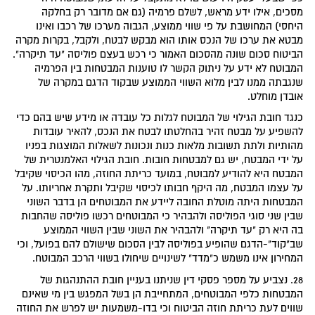
מסכים, אילו ידע מראש, לשלם פרמיה (גם אם מדובר רק בחלקה
היחסי) המחושבת על פי שווי ממוצע, הגבוה מערכו של רכבו ואינו
מבטא את ערכו של הנכס אותו הוא מבקש לבטח, ולקבל, בקרות מקרה
הביטוח סכום שונה מהסכום האמור כי רכש בעצם פוליסה "עד תיקרה".
המבוטח לא ידע על ניתוק הקשר לו טוענות המבטחות בין הפרמיה
שנגבתה ממנו לבין מלוא השווי הממוצע שבקוד הדגם במקרה של
אובדן מוחלט.
כנגד חובת הגילוי של המבוטח לגלות כל עובדה או מידע שיש בהם כדי
להשפיע על מבטח זהיר בהחלטתו לבטח את הנכס, להאיר עובדות
מהותיות ולתת תשובות מלאות כנות ונכונות לשאלות המוצגות בפניו
על ידי המבטח, יש גם למבטחות חובות. חובת הגילוי האלמנטרית של
המבטח היא להודיע למבוטח, במועד כריתת החוזה, מהו הכיסוי שקיבל
על עצמו המבטח, מה היקף חבותו לכיסוי שקיבל ותקרת אחריותו. על
המבטחות היתה מוטלת החובה ליידע את המבוטחים הן בדבר השוני
שבין שני סוגי הפוליסה ולהבהיר כי המבוטחים רכשו פוליסה שהחבות
בה היא רק "עד תיקרה" ולהבהיר את השוני שבין השווי הממוצע
שב"קוד"-הדגם שהופיע בפוליסה לבין הסכום שישולם להם בפועל, וכי
המחירון אינו משמש כ"מדד" לשינויים שיחולו בשווי הרכב המבוטח.
28. נצביע על מספר פסקי דין שניתנו בעניין חובת ההתנהגות של
המבטחות כלפי המבוטחים, המתחייבת הן בשל המפגש בין מי שאינם
שווים לעת כריתת חוזה הביטוח וכי בדו-משמעות יש לפרש את החוזה