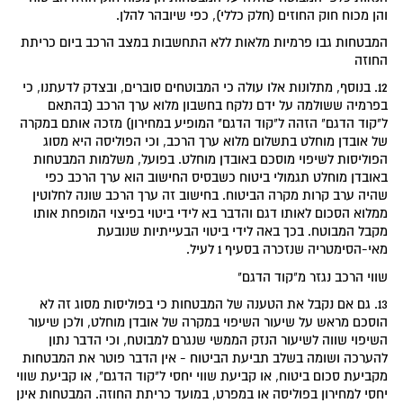
והן מכוח חוק החוזים (חלק כללי), כפי שיובהר להלן.
המבטחות גבו פרמיות מלאות ללא התחשבות במצב הרכב ביום כריתת
החוזה
12. בנוסף, מתלונות אלו עולה כי המבוטחים סוברים, ובצדק לדעתנו, כי
בפרמיה ששולמה על ידם נלקח בחשבון מלוא ערך הרכב (בהתאם
ל"קוד הדגם" הזהה ל"קוד הדגם" המופיע במחירון) מזכה אותם במקרה
של אובדן מוחלט בתשלום מלוא ערך הרכב, וכי הפוליסה היא מסוג
הפוליסות לשיפוי מוסכם באובדן מוחלט. בפועל, משלמות המבטחות
באובדן מוחלט תגמולי ביטוח כשבסיס החישוב הוא ערך הרכב כפי
שהיה ערב קרות מקרה הביטוח. בחישוב זה ערך הרכב שונה לחלוטין
ממלוא הסכום לאותו דגם והדבר בא לידי ביטוי בפיצוי המופחת אותו
מקבל המבוטח. בכך באה לידי ביטוי הבעייתיות שנובעת
מאי-הסימטריה שנזכרה בסעיף 1 לעיל.
שווי הרכב נגזר מ"קוד הדגם"
13. גם אם נקבל את הטענה של המבטחות כי בפוליסות מסוג זה לא
הוסכם מראש על שיעור השיפוי במקרה של אובדן מוחלט, ולכן שיעור
השיפוי שווה לשיעור הנזק הממשי שנגרם למבוטח, וכי הדבר נתון
להערכה ושומה בשלב תביעת הביטוח - אין הדבר פוטר את המבטחות
מקביעת סכום ביטוח, או קביעת שווי יחסי ל"קוד הדגם", או קביעת שווי
יחסי למחירון בפוליסה או במפרט, במועד כריתת החוזה. המבטחות אינן