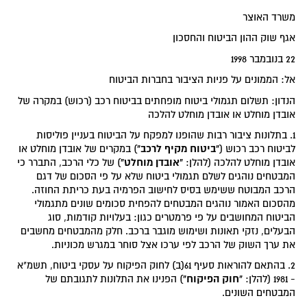
משרד האוצר
אגף שוק ההון הביטוח והחסכון
22 בנובמבר 1998
אל: הממונים על פניות הציבור בחברות הביטוח
הנדון: תשלום תגמולי ביטוח מופחתים בביטוח רכב (רכוש) במקרה של
אובדן מוחלט או אובדן מוחלט להלכה
1. בתלונות ציבור רבות שהופנו למפקח על הביטוח בעניין פוליסות
"ביטוח מקיף לרכב"
לביטוח רכב רכוש (
) במקרים של אובדן מוחלט או
"אובדן מוחלט"
אובדן מוחלט להלכה (להלן:
) של כלי הרכב, התברר כי
המבטחים נוהגים לשלם תגמולי ביטוח שלא על פי הסכום של דגם
הרכב המבוטח ששימש בסיס לחישוב הפרמיה בעת כריתת החוזה.
מהסכום האמור נוהגים המבטחים להפחית סכומים שונים מתגמולי
הביטוח המחושבים על פי פרמטרים כגון: בעלויות קודמות, סוג
הבעלים, נזקי תאונות ושימוש מוגבר ברכב. חלק מהמבטחים מחשבים
את ערך השוק של הרכב לפי ערכו אצל סוחר במגרש מכוניות.
2. בהתאם להוראות סעיף 61(ב) לחוק הפיקוח על עסקי ביטוח, תשמ"א
"חוק הפיקוח"
- 1981 (להלן:
) הפנינו את התלונות לתגובתם של
המבטחים השונים.