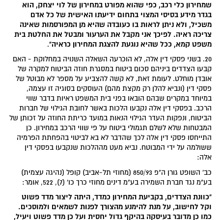
שמחירון כלי רכב, כפי שהוא מפורט במחירון של לוי יצחק, הוא
בגדר מידע בסיסי המצוי בתחום ידיעתו האישית של כל אדם
משכיל, ולא ניתן לראות בו כעובדה שהיא מן המפורסמות שאינה
צריכה ראיה. לפיכך אני מקבל את הערעור ומבטל את החלטת בית
משפט קמא, ככל שהיא נוגעת להצגת המחירון כראיה"
.
20. בשני פסקי דין אלה, לא הוכרעה השאלה השנויה במחלוקת - האם
קבעו הצדדים ביניהם סכום ביטוח במסגרת חוזה הביטוח למקרה של
אובדן מוחלט. לעומת זאת, לא קשה להצביע על מספר לא מבוטל של
פסקי דין (ונביא להלן רק מקצת מהם) העוסקים בסוגיה זו עצמה,
במיוחד במקרים שבהם הובאו בפני בית המשפט ראיות בדבר שווי
הרכב. בפסקי דין אלה נקבעו הלכות באשר לחובת הגילוי של חברות
הביטוח, ונפקות העדר הגילוי הנאות במועד כריתת החוזה על זכותן של
המבטחות שלא לשלם תגמולי ביטוח על פי שווי הרכב במחירון. כן
התייחסו פסקי דין אלה לכך שהדבר לא בא לביטוי בהפחתת הפרמיה
ששולמה על ידי המבוטח. נביא מעט מההלכות שנקבעו בפסקי דין
אלה:
כב' השופט גורן ה"פ 850/93 (מחוזי תל-אביב) קופל (נהיגה עצמית)
בע"מ נגד חברת השמירה בע"מ דינים מחוזי כרך כו' (7), 522, אומר:
"כוונת הצדדים, בקביעת המחירון כמדד, היתה ליצור מדד פשוט
וקל לחישוב, על מנת להימנע מהצורך לפנות לשמאים ולמוסכים.
כמו כן מדובר בעיסקה בהיקף גדול יחסית ועל כן מדד פשוט ויעיל,