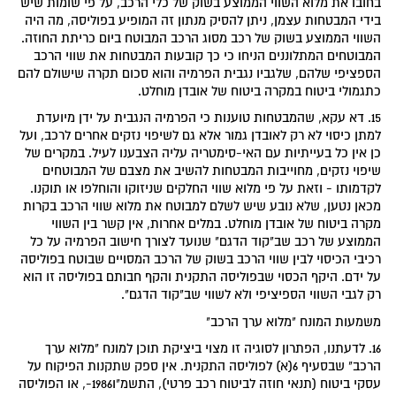
בחובו את מלוא השווי הממוצע בשוק של כלי הרכב, על פי שומות שיש
בידי המבטחות עצמן, ניתן להסיק מנתון זה המופיע בפוליסה, מה היה
השווי הממוצע בשוק של רכב מסוג הרכב המבוטח ביום כריתת החוזה.
המבוטחים המתלוננים הניחו כי כך קובעות המבטחות את שווי הרכב
הספציפי שלהם, שלגביו נגבית הפרמיה והוא סכום תקרה שישולם להם
כתגמולי ביטוח במקרה ביטוח של אובדן מוחלט.
15. דא עקא, שהמבטחות טוענות כי הפרמיה הנגבית על ידן מיועדת
למתן כיסוי לא רק לאובדן גמור אלא גם לשיפוי נזקים אחרים לרכב, ועל
כן אין כל בעייתיות עם האי-סימטריה עליה הצבענו לעיל. במקרים של
שיפוי נזקים, מחוייבות המבטחות להשיב את מצבם של המבוטחים
לקדמותו - וזאת על פי מלוא שווי החלקים שניזוקו והוחלפו או תוקנו.
מכאן נטען, שלא נובע שיש לשלם למבוטח את מלוא שווי הרכב בקרות
מקרה ביטוח של אובדן מוחלט. במלים אחרות, אין קשר בין השווי
הממוצע של רכב שב"קוד הדגם" שנועד לצורך חישוב הפרמיה על כל
רכיבי הכיסוי לבין שווי הרכב בשוק של הרכב המסויים שבוטח בפוליסה
על ידם. היקף הכסוי שבפוליסה התקנית והקף חבותם בפוליסה זו הוא
רק לגבי השווי הספיציפי ולא לשווי שב"קוד הדגם".
משמעות המונח "מלוא ערך הרכב"
16. לדעתנו, הפתרון לסוגיה זו מצוי ביציקת תוכן למונח "מלוא ערך
הרכב" שבסעיף 6(א) לפוליסה התקנית. אין ספק שתקנות הפיקוח על
עסקי ביטוח (תנאי חוזה לביטוח רכב פרטי), התשמ"ו1986-, או הפוליסה