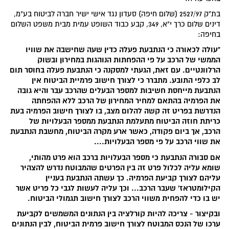
בת"ק 2527/97 (שלום חיפה) סעדון נגד אישי ישיר חברה לביטוח בע"מ,
דינים שלום כרך י"א, 349, קבע כבוד השופט עמית מבית משפט השלום
בחיפה:
"עולה לכאורה כי הנתבעת פעלה כדין שעה שחישבה את שוויו
הממשי של הרכב על פי ההפחתות הנוהגות במחירון ובשוק
הרלוונטיים. עם זאת, הגעתי למסקנה כי הנתבעת פעלה בחוסר תום
לב כלפי התובע. מתברר כי לצורך חישוב פרמיית הביטוח אין
הנתבעת מייחסת חשיבות למספר הבעלים שהרכב עבר והיא גובה
את הפרמיה בהתאם למחיר המחירון של הרכב ללא ההפחתה
הנדרשת בפריט זה קשה להלום מצב, בו לצורך חישוב הפרמיה בעת
כריתת חוזה הביטוח מתעלמת הנתבעת ממספר הבעלויות של
הרכב, אך ביום פקודה, כאשר ארע מקרה הביטוח, מחשבת הנתבעת
את שווי הרכב על פי מספר הבעלויות....
אם סבורה הנתבעת כי מספר הבעלויות ברכב הוא פרט מהותי,
שומא עליה לכלול פרט זה בין הפרטים שהמבוטח נדרש להצהיר
עליהם לצורך קביעת הפרמיה. כך עשתה הנתבעת בעניין
הקילומטראז' שעבר הרכב... וכך עליה לעשות לגבי כל פריט אשר
יש בו כדי להפחית משווי הרכב לצורך חישוב תגמולי הביטוח.
ובקיצור - צריכה להיות קורלציה בין הנתונים המשמשים לקביעת
ערכו של הנכס המבוטח לצורך חישוב פרמית הביטוח, לבין הנתונים