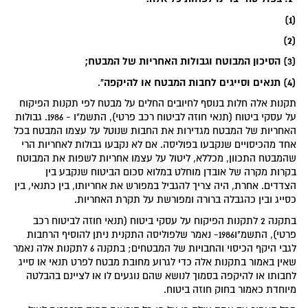
(1)
(2)
(3) הסיכון המבוטח וגבולות האחריות של המבטח;
(4) תנאים וסייגים לחבות המבטח או להיקפה"
.
תקנות אלה חלות בנוסף לחיובים החלים על מבטח לפי תקנות הפיקוח
על עסקי ביטוח (תנאי חוזה לביטוח רכב פרטי), התשמ"ו - 1986. גבולות
האחריות של המבטח מגדירות את החבות שנוטל על עצמו המבטח בכל
אחד מהכיסויים שנקבעו בפוליסה. אם לא נקבעו גבולות לאחריות הרי
שהמבטח התכוון, מכללא, ליטול על עצמו אחריות לשפות את המבוטח
בקרות מקרה של אובדן מוחלט במלוא סכום הביטוח שנקבע בין
הצדדים. אחרת, היה צריך להגביל במפורש את אחריותו, בין כתנאי, בין
כסייג ובין כהגבלה ברורה ומפורשת על תקרת האחריות.
בתקנה 2 לתקנות הפיקוח על עסקי ביטוח (תנאי חוזה לביטוח רכב
פרטי), התשמ"ו1986- נאמר שלפוליסה התקנית ניתן להוסיף הרחבות
לגבי היקף הכיסוי והחבויות של המבטחים; בתקנה 6 לתקנות אלה נאמר
שאין באמור בתקנות אלה כדי לגרוע מחובת מבטח לפרט תנאי או סייג
לחבותו או להיקפה בסמוך לנושא שהם נוגעים לו או לציינם בהבלטה
מיוחדת כאמור בחוק חוזה ביטוח.