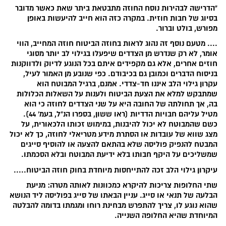
"הדרישה לבהירות נוסח החוזה מתבטאת ביתר שאת כאשר מדובר
בסיוג של חבות חוזית. במקרה כזה הוא חייב להיעשות באופן
מפורש, בולט וברור.
.... מטעם נוסף זה נהוג לראות בחוזה הביטוח חוזה המחייב, הווי
אומר, לא רק שנדרש מן הצדדים שיפעלו בגילוי לב יותר מסוגי
חוזים אחרים, אלא גם מקפידים איתם בכל הנוגע לדיוק ולדווקנות
בניסוח הדברים וכמובן גם בכיבודם. כפי שנובע מן האמור לעיל,
עקרון גילוי הלב איננו חד-צדדי. אמנם, ברגיל המבוטח הוא
שמתבקש למלא את הצעת הביטוח ולענות על השאלות הכלולות
בה, אך תחולתה של החובה היא על שני הצדדים לחוזה כי הוא
מטיל עליהם חבויות הדדיות (ראו ששון, בספרו הנ"ל, בעמ' 44).
כשם שהמבוטח לא יכול להיבנות, במימוש זכותו הלכאורית, על
מצג שווא של עובדות או הסתרת מידע מטריאלי לחוזה, כך לא יכול
המבטח להנפיק פוליסה שלא בהתאם להצעה או להוסיף סייגים
שמשליכים על היקף חבותו בלא ידיעת המבוטח ובלא הסכמתו.
עיקרון גילוי הלב זכה להתייחסות מיוחדת בחוק חוזה הביטוח.....
שתי החלופות צריכות להיקרא כמכוונות לאותה מטרה: מניעת
הבלעה של תנאי או סייג. עניין הבאתו של סייג בפוליסה ליד הנושא
שהוא נוגע לו, צריך להתפרש מבחינת רוחו ומגמתו בדומה להבלטה
המיוחדת שהיא החלופה השנייה.