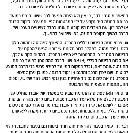
מכל האמור עד עתה עולה כי על פי כל הוראות החוק הנזכרות לעיל,
על המבטחות היה לציין סכום ביטוח בכל פוליסה לביטוח כלי רכב.
במאמר מוסגר יובהר, כי אין ולא היתה מניעה לכך ששווי הנכס במועד
כריתת החוזה היה נקבע על ידי המבטחות לפי יחס ערכו ל"קוד הדגם"
או למחירון, אם הצדדים היו קובעים אותו כמדד לשינויים בערכו של
הרכב במשך תקופת החוזה, כפי שיבואר בהמשך.
10. פרטי חוזה הביטוח נכללים במפרט המצורף לפוליסה ומהווה חלק
בלתי נפרד ממנה. במהלך ברור תלונות ציבור שהגיעו למפקח על
הביטוח הסתבר כי המבטחות לא מילאו במפרט, במקום הקבוע לכך,
את סכום הביטוח הכללי (או את שווי הרכב המבוטח) במועד כריתת
החוזה. לעומת זאת, נכלל במקום המיועד למילוי פרטי כלי הרכב המוצע
לביטוח: שם יצרן הרכב והדגם או "קוד הדגם". כמו כן ניתן למצוא
במפרט זה את סכום גבול האחריות בגין נזקי רכוש לצד שלישי, וסכום
ההשתתפות העצמית של המבוטח.
11. סעיף 6(א) לפוליסה התקנית קובע כי במקרה של אובדן מוחלט על
המבטח לשלם את מלוא ערך הרכב המבוטח ביום קרות מקרה הביטוח,
אם בחר לשלם את ערך הנזק או האובדן במזומן. בהעדר קביעת סכום
ביטוח כללי, שמות המבטחות את הנכס ביום קרות המקרה ללא שום
קשר לערך הרכב ביום כריתת החוזה.
דבר זה, עומד בניגוד להוראות חוק חוזה ביטוח וגם בניגוד לחובת הגילוי
הנאות כלפי המבוטח שחלה על המבטחות הן מכוח חוק חוזה הביטוח