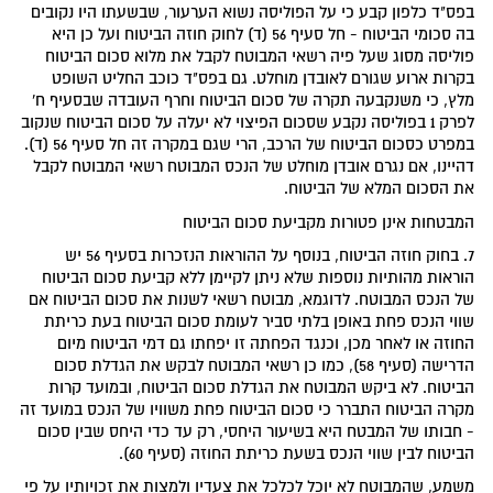
בפס"ד כלפון קבע כי על הפוליסה נשוא הערעור, שבשעתו היו נקובים
בה סכומי הביטוח - חל סעיף 56 (ד) לחוק חוזה הביטוח ועל כן היא
פוליסה מסוג שעל פיה רשאי המבוטח לקבל את מלוא סכום הביטוח
בקרות ארוע שגורם לאובדן מוחלט. גם בפס"ד כוכב החליט השופט
מלץ, כי משנקבעה תקרה של סכום הביטוח וחרף העובדה שבסעיף ח'
לפרק 1 בפוליסה נקבע שסכום הפיצוי לא יעלה על סכום הביטוח שנקוב
במפרט כסכום הביטוח של הרכב, הרי שגם במקרה זה חל סעיף 56 (ד).
דהיינו, אם נגרם אובדן מוחלט של הנכס המבוטח רשאי המבוטח לקבל
את הסכום המלא של הביטוח.
המבטחות אינן פטורות מקביעת סכום הביטוח
7. בחוק חוזה הביטוח, בנוסף על ההוראות הנזכרות בסעיף 56 יש
הוראות מהותיות נוספות שלא ניתן לקיימן ללא קביעת סכום הביטוח
של הנכס המבוטח. לדוגמא, מבוטח רשאי לשנות את סכום הביטוח אם
שווי הנכס פחת באופן בלתי סביר לעומת סכום הביטוח בעת כריתת
החוזה או לאחר מכן, וכנגד הפחתה זו יפחתו גם דמי הביטוח מיום
הדרישה (סעיף 58), כמו כן רשאי המבוטח לבקש את הגדלת סכום
הביטוח. לא ביקש המבוטח את הגדלת סכום הביטוח, ובמועד קרות
מקרה הביטוח התברר כי סכום הביטוח פחת משוויו של הנכס במועד זה
- חבותו של המבטח היא בשיעור היחסי, רק עד כדי היחס שבין סכום
הביטוח לבין שווי הנכס בשעת כריתת החוזה (סעיף 60).
משמע, שהמבוטח לא יוכל לכלכל את צעדיו ולמצות את זכויותיו על פי