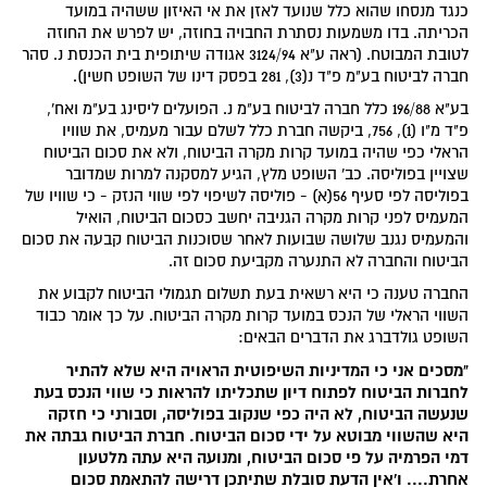
כנגד מנסחו שהוא כלל שנועד לאזן את אי האיזון ששהיה במועד
הכריתה. בדו משמעות נסתרת החבויה בחוזה, יש לפרש את החוזה
לטובת המבוטח. (ראה ע"א 3124/94 אגודה שיתופית בית הכנסת נ. סהר
חברה לביטוח בע"מ פ"ד נ(3), 281 בפסק דינו של השופט חשין).
בע"א 196/88 כלל חברה לביטוח בע"מ נ. הפועלים ליסינג בע"מ ואח',
פ"ד מ"ו (1), 756, ביקשה חברת כלל לשלם עבור מעמיס, את שוויו
הראלי כפי שהיה במועד קרות מקרה הביטוח, ולא את סכום הביטוח
שצויין בפוליסה. כב' השופט מלץ, הגיע למסקנה למרות שמדובר
בפוליסה לפי סעיף 56(א) - פוליסה לשיפוי לפי שווי הנזק - כי שוויו של
המעמיס לפני קרות מקרה הגניבה יחשב כסכום הביטוח, הואיל
והמעמיס נגנב שלושה שבועות לאחר שסוכנות הביטוח קבעה את סכום
הביטוח והחברה לא התנערה מקביעת סכום זה.
החברה טענה כי היא רשאית בעת תשלום תגמולי הביטוח לקבוע את
השווי הראלי של הנכס במועד קרות מקרה הביטוח. על כך אומר כבוד
השופט גולדברג את הדברים הבאים:
"מסכים אני כי המדיניות השיפוטית הראויה היא שלא להתיר
לחברות הביטוח לפתוח דיון שתכליתו להראות כי שווי הנכס בעת
שנעשה הביטוח, לא היה כפי שנקוב בפוליסה, וסבורני כי חזקה
היא שהשווי מבוטא על ידי סכום הביטוח. חברת הביטוח גבתה את
דמי הפרמיה על פי סכום הביטוח, ומנועה היא עתה מלטעון
אחרת.... ו'אין הדעת סובלת שתיתכן דרישה להתאמת סכום