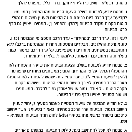
ביטוח, תשמ"א - 1981, כי הליקוי יתוקן, בדרך כלל, כמפורט להלן:
1. מבטח יודיע למבוטח בשלב הצעת הביטוח מהו המחירון המשמש
לקביעת ערך הרכב ביום כריתת חוזה הביטוח ולעניין תשלום תגמולי
ביטוח בקרות מקרה הביטוח (להלן: "המחירון"). המחירון יצויין גם בדף
פרטי הביטוח.
לעניין זה: ערך הרכב "במחירון" - ערך הרכב הספציפי המבוטח (כגון:
סוג מערכת ההילוכים, אביזרים ותוספות אחרות המותקנות ברכב) ללא
התחשבות במשתנים מיוחדים המשפיעים, על ערך הרכב כאמור, כגון:
בעלויות קודמות, עבר תאונתי, קילומטרג', בלאי חריג ומיוחד.
2. מבטח יודיע למבוטח בשלב הצעת הביטוח את שיעור ההפחתה (או
ההוספה) הכולל, על פי המחירון, הנובע ממשתנים מיוחדים שיפורטו
(להלן: "שיעור הסטייה"). שיעור סטייה זה ישמש להפחתה (או הוספה)
מערך הרכב במחירון לצורך חישוב תגמולי הביטוח שישולמו בקרות
מקרה ביטוח של אובדן גמור או של אובדן גמור להלכה. המשתנים
ושיעור הסטייה יצויינו בדף פרטי הביטוח.
3. לא הודיע המבטח על שיעור הסטייה כאמור בסעיף 2, יחול לעניין
חישוב תגמולי הביטוח ערך הרכב במחירון, כאמור בסעיף 1, אשר ייחשב
כ"סכום ביטוח" כמשמעותו בסעיף 56(א) לחוק חוזה הביטוח, תשמ"א -
1981.
4. מבטח לא יוכל להתחשב בעת סילוק התביעה, במשתנים אחרים