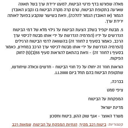
מאלה שפורטו בדף פרטי הביטוח, למעט ירידת ערך בשל תאונה
שארעה בתקופת הביטוח, טרם קרה מקרה הביטוח בו נקבע האובדן
הגמור (או האובדן הגמור להלכה), וזאת בשיעור שנקבע בפועל לאותה
ירידת ערך.
5. מבטח יקפיד בשלב הצעת הביטוח על גילוי מלא של דמי הביטוח
הנדרשים על ידיו (הפרמיה הנדרשת על ידי אותו מבטח לכיסוי ערך
הרכב, כאמור בסעיף 2 לחוזר זה) בהשוואה לדמי הביטוח הרגילים
(הפרמיה הנדרשת על ידי אותו מבטח לכיסוי ערך הרכב במחירון, כאמור
בסעיף 1 לחוזר זה) - וזאת בהתאם להוראות סעיף 55(ב)(5) לחוק
הפיקוח.
הוראות חוזר זה יחולו על כל חוזי הביטוח - חדשים וכאלה שיחודשו,
שתקופת הביטוח בהם תחל ביום 1.1.2000.
בברכה,
ציפי סמט
המפקחת על הביטוח
מדינת ישראל
משרד האוצר - אגף שוק ההון, ביטוח וחסכון
קטגוריות:
ביטוח רכב מקיף
,
הנחיות המפקח על הביטוח
,
שמאות רכב