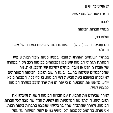
17 אוקטובר, 1999
חוזר ביטוח אלמנטרי 99/5
לכבוד
מנהלי חברות הביטוח
שלום רב,
הנדון:ביטוח רכב (רכוש) - הפחתת תגמולי ביטוח במקרה של אובדן
מוחלט
במהלך השנתיים האחרונות הובאו בפנינו פניות ציבור רבות שעניינן
הפחתת תגמולי הביטוח ששולמו למבוטחים בביטוח רכב מקיף במקרה
של אובדן מוחלט או אובדן מוחלט להלכה של הרכב. זאת, אף
שהפרמטרים שנלקחו בחשבון בעת חישוב תגמולי הביטוח המופחתים
לא נלקחו בחשבון בעת קביעת דמי הביטוח. בנוסף לכך, המבטחים לא
יידעו מראש את המבוטחים כי יפחיתו את ערך הרכב במקרה הביטוח
כמצוין לעיל.
לאחר שביררנו את התלונות עם חברות הביטוח השונות וקיבלנו את
תגובותיהן, הן לתלונות הפרטניות והן לטיוטת חוזר שהופצה לכל חברות
הביטוח, ולאחר שהתברר שמדובר בליקוי שנמצא בחברות ביטוח רבות,
אני מורה, בהתאם לסמכותי לפי סעיף 62(א) לחוק הפיקוח על עסקי