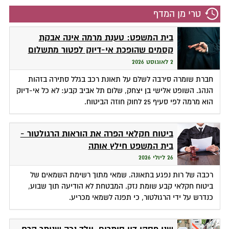
טרי מן המדף
בית המשפט: טענת מרמה אינה אבקת
קסמים שהופכת אי-דיוק לפטור מתשלום
2 לאוגוסט 2026
חברת שומרה סירבה לשלם על תאונת רכב בגלל סתירה בזהות
הנהג. השופט אלישי בן יצחק, שלום תל אביב קבע: לא כל אי-דיוק
הוא מרמה לפי סעיף 25 לחוק חוזה הביטוח.
ביטוח חקלאי הפרה את הוראות הרגולטור -
בית המשפט חילץ אותה
26 ליולי 2026
רכבה של רות נפגע בתאונה. שמאי מתוך רשימת השמאים של
ביטוח חקלאי קבע שומת נזק. המבטחת לא הודיעה תוך שבוע,
כנדרש על ידי הרגולטור, כי תפנה לשמאי מכריע.