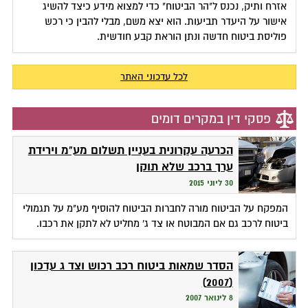
אזרח ותיק, נכנס ל"הר הביטוח" כדי למצוא מידע כיצד להשיג
אישור על היעדר תביעות. הוא יצא משם, מבלי להבין כי רכש
פוליסת ביטוח חדשה ונתן הוראת קבע חודשית.
לכל עדכוני האתר
פסקי דין במקרים דומים
הכרעה עקרונית בעניין תשלום מע"מ וירידת
ערך ברכב שלא תוקן
30 ליוני 2015
המפקח על הביטוח מורה לחברות הביטוח להוסיף מע"מ על תגמולי
ביטוח לרכב גם אם המבוטח או צד ג' מחליט לא לתקן את רכבו.
הסדר שמאות ביטוח רכב רכוש וצד ג עדכון
(2007)
8 לינואר 2007