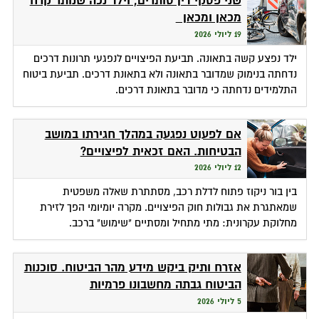
שני פסקי דין סותרים, וילד נכה שנותר קרח
מכאן ומכאן
19 ליולי 2026
ילד נפצע קשה בתאונה. תביעת הפיצויים לנפגעי תרונות דרכים
נדחתה בנימוק שמדובר בתאונה ולא בתאונת דרכים. תביעת ביטוח
התלמידים נדחתה כי מדובר בתאונת דרכים.
אם לפעוט נפגעה במהלך חגירתו במושב
הבטיחות. האם זכאית לפיצויים?
12 ליולי 2026
בין בור ניקוז פתוח לדלת רכב, מסתתרת שאלה משפטית
שמאתגרת את גבולות חוק הפיצויים. מקרה יומיומי הפך לזירת
מחלוקת עקרונית: מתי מתחיל ומסתיים "שימוש" ברכב.
אזרח ותיק ביקש מידע מהר הביטוח. סוכנות
הביטוח גבתה מחשבונו פרמיות
5 ליולי 2026