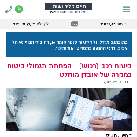
חיים קליר ושות'
ייצוג בתביעות ביטוח ונזיקין
רישום לעדכונים
לקבלת ייעוץ משפטי
כתובתנו: מגדל על דיזנגוף סנטר קומה 16, רחוב דיזנגוף 50 תל
אביב. דרכי ההגעה בתפריט "אודותינו".
ביטוח רכב (רכוש) - הפחתת תגמולי ביטוח
במקרה של אובדן מוחלט
עודכן ב-
17/10/1999
ז' חשון, תש"ס