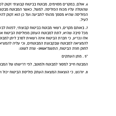
6. אולם, במקרים מסוימים, מבוטח בביטוח קבוצתי זקוק לפ
שהוטלה עליו מכוח הפוליסה. למשל, כאשר המבוטח מבקש
הפוליסה שהיא מסמך מהותי לתביעה ועל כן הוא זקוק להעת
לעיל.
7. באותם מקרים, רשאי מבוטח בביטוח קבוצתי, לפנות לב
מכל סיבה שהיא, לתת למבוטח העתק מפוליסת הביטוח או מ
אלו נכריע, כי חברת הביטוח אינה רשאית לסרב ליתן למבו
לחוק חוזה הביטוח, התשמ"א1981- שזה לשונו:
"5 . מתן העתקים
המבטח חייב למסור למבוטח ולמוטב, לפי דרישתו של המבוט
8. יודגש, כי הוצאות המצאת העתק פוליסת הביטוח יכול ויחולו על המבוטח בהתאם לדרישת חברת הביטוח.