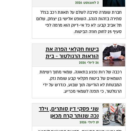
שהופכת אי-דיוק לפטור
2 לאוגוסט 2026
מתשלום
חברת שומרה סירבה לשלם על תאונת רכב בגלל
סתירה בזהות הנהג. השופט אלישי בן יצחק, שלום
תל אביב קבע: לא כל אי-דיוק הוא מרמה לפי
סעיף 25 לחוק חוזה הביטוח.
ביטוח חקלאי הפרה את
הוראות הרגולטור - בית
המשפט חילץ אותה
26 ליולי 2026
רכבה של רות נפגע בתאונה. שמאי מתוך רשימת
השמאים של ביטוח חקלאי קבע שומת נזק.
המבטחת לא הודיעה תוך שבוע, כנדרש על ידי
הרגולטור, כי תפנה לשמאי מכריע.
שני פסקי דין סותרים, וילד
נכה שנותר קרח מכאן
ומכאן
19 ליולי 2026