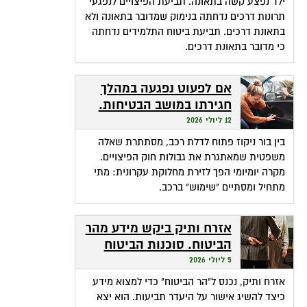
ילד נפצע קשה בתאונה. תביעת הפיצויים לנפגעי
תרונות דרכים נדחתה בנימוק שמדובר בתאונה ולא
בתאונת דרכים. תביעת ביטוח התלמידים נדחתה
כי מדובר בתאונת דרכים.
אם לפעוט נפגעה במהלך
חגירתו במושב הבטיחות.
האם זכאית לפיצויים?
12 ליולי 2026
בין בור ניקוז פתוח לדלת רכב, מסתתרת שאלה
משפטית שמאתגרת את גבולות חוק הפיצויים.
מקרה יומיומי הפך לזירת מחלוקת עקרונית: מתי
מתחיל ומסתיים "שימוש" ברכב.
אזרח ותיק ביקש מידע מהר
הביטוח. סוכנות הביטוח
גבתה מחשבונו פרמיות
5 ליולי 2026
אזרח ותיק, נכנס ל"הר הביטוח" כדי למצוא מידע
כיצד להשיג אישור על היעדר תביעות. הוא יצא