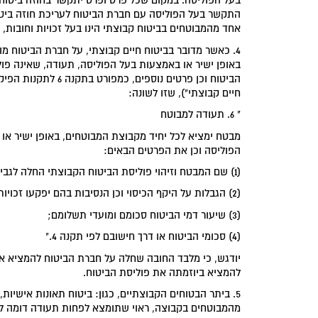
בעל הפוליסה. במקום שכל פרט ופרט יתקשר בחוזה ביטוח
התקשר בעל הפוליסה עם חברת הביטוח לעריכת חוזה ביטוח
אחד מהמבוטחים בביטוח קבוצתי הינו בעל זכויות וחובות, 
4. כאשר מדובר בביטוח חיים קבוצתי, על חברת הביטוח מ
באופן ישיר או באמצעות בעל הפוליסה, תעודה, שאינה פו
חיים קבוצתי"), שזו לשונה:
" 6. תעודה למבוטח
מבטח ימציא לכל יחיד מקבוצת המבוטחים, באופן ישיר או
הפוליסה וכן את הפרטים הבאים:
(1) שם המבטח וזיהוי פוליסת הביטוח הקבוצתי החלה לגביו;
(2) הגבלות על היקף הכיסוי וכן הנסיבות בהם יפקעו זכויותיו על פי הפוליסה, אם ישנן, וזכויותיו בעת פקיעה כאמור;
(3) שיעור דמי הביטוח סכומם ומועדי תשלומם;
(4) סכומי הביטוח או דרך חישובם לפי תקנה 4."
יודגש, כי מלבד החובה שחלה על חברת הביטוח להמציא את
להמציא ביוזמתה את פוליסת הביטוח.
5. ביתר הבטוחים הקבוצתיים, כגון: ביטוח תאונות אישי
מהמבוטחים בקבוצה, ראוי שתומצא לפחות תעודה דומה לזו הקבועה בתקנה 6 לתק