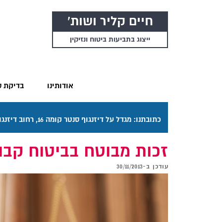
חיים קליר ושות'
ייצוג בתביעות ביטוח ונזיקין
אודותינו
בדיקת ס
כתובתנו: מגדל על דיזנגוף סנטר קומה 16, רחוב דיזנגוף 50 תל אביב. דרכי ההגעה בתפריט "אודותינו".
זכות מבוטח בביטוח קבו
עודכן ב-
30/11/2013