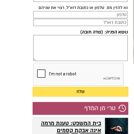
נא להזין מס. טלפון או כתובת דוא"ל, רצוי את שניהם
נושא הפניה: (שדה חובה)
טרי מן המדף
בית המשפט: טענת מרמה
אינה אבקת קסמים