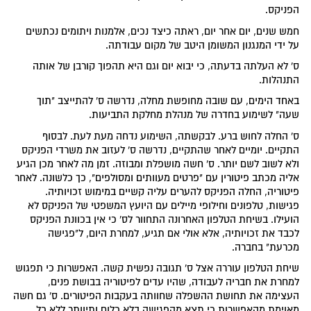
הפניקס.
חמש שנים, יום אחר יום, ראתה כיצד נכים, אלמנות ויתומים נכתשים
על ידי המנגנון המשומן היטב של מקום עבודתה.
ס' לא העלתה בדעתה, כי יבוא יום וגם היא תהפוך קורבן של אותה
התנהלות.
באחד הימים, עם שובה מחופשת מחלה, נדרשה ס' להתייצב "תוך
שעה" לשימוע בחדרה של מנהלת מחלקת התביעות.
ס' החלה לחוש ברע. לבקשתה, השימוע נדחה מעת לעת. לבסוף
התקיים. יומיים לאחר שהתקיים, נדרשה ס' לעזוב את משרדי הפניקס
ולא לשוב לשם יותר. ס' חשה מושפלת ומבוזה. זמן מה לאחר מכן הגיע
אליה מכתב פיטורין עם "פרטים מעוותים ומסולפים", כך כלשונה. לאחר
פיטוריה, החלה הפניקס להערים עליה קשיים במימוש זכויותיה.
פגישות, טלפונים וחילופי מיילים עם היועץ המשפטי של הפניקס לא
הועילו. בשיחת הטלפון האחרונה התחוור לס' כי אין בכוונת הפניקס
לכבד את זכויותיה, אלא אולי אם תגיע, למחרת היום, ל"פגישה
מכרעת" בחברה.
שיחת הטלפון עוררה אצל ס' תגובה נפשית קשה. האפשרות כי תפגוש
למחרת את חבריה לעבודה, שהיו עדים לפיטוריה בבושת פנים,
העצימה את תחושת ההשפלה שחוותה בעקבות הפיטורים. ס' גם חשה
מאוימת מהאפשרות כי תצא מהפגישה בלא כלום ותיוותר ללא כל