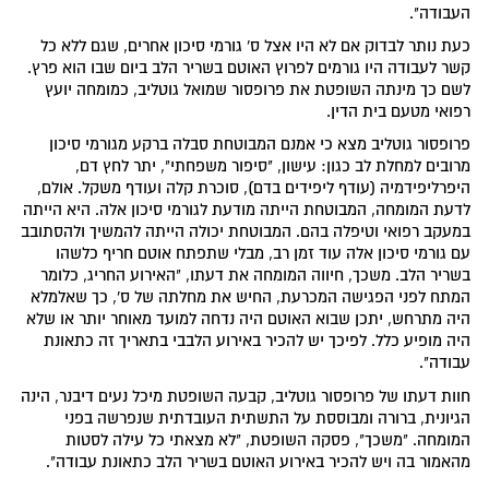
העבודה".
כעת נותר לבדוק אם לא היו אצל ס' גורמי סיכון אחרים, שגם ללא כל
קשר לעבודה היו גורמים לפרוץ האוטם בשריר הלב ביום שבו הוא פרץ.
לשם כך מינתה השופטת את פרופסור שמואל גוטליב, כמומחה יועץ
רפואי מטעם בית הדין.
פרופסור גוטליב מצא כי אמנם המבוטחת סבלה ברקע מגורמי סיכון
מרובים למחלת לב כגון: עישון, "סיפור משפחתי", יתר לחץ דם,
היפרליפידמיה (עודף ליפידים בדם), סוכרת קלה ועודף משקל. אולם,
לדעת המומחה, המבוטחת הייתה מודעת לגורמי סיכון אלה. היא הייתה
במעקב רפואי וטיפלה בהם. המבוטחת יכולה הייתה להמשיך ולהסתובב
עם גורמי סיכון אלה עוד זמן רב, מבלי שתפתח אוטם חריף כלשהו
בשריר הלב. משכך, חיווה המומחה את דעתו, "האירוע החריג, כלומר
המתח לפני הפגישה המכרעת, החיש את מחלתה של ס', כך שאלמלא
היה מתרחש, יתכן שבוא האוטם היה נדחה למועד מאוחר יותר או שלא
היה מופיע כלל. לפיכך יש להכיר באירוע הלבבי בתאריך זה כתאונת
עבודה".
חוות דעתו של פרופסור גוטליב, קבעה השופטת מיכל נעים דיבנר, הינה
הגיונית, ברורה ומבוססת על התשתית העובדתית שנפרשה בפני
המומחה. "משכך", פסקה השופטת, "לא מצאתי כל עילה לסטות
מהאמור בה ויש להכיר באירוע האוטם בשריר הלב כתאונת עבודה".