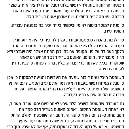
הכנסה. חרדות קשות ולחץ נפשי בלתי נסבל החלו להציף אותה. קוצר
נשימה תקף אותה. ידיה החלו לרעוד. מאוחר יותר בערב איבדה את
הכרתה ופונתה לבית החולים. שם אובחן אוטם בשריר הלב.
ס' פנתה למוסד ביטוח לאומי וביקשה כי זה יכיר בה כנפגעת עבודה.
המוסד סירב.
כדי לזכות בהכרה כנפגעת עבודה, עליך להוכיח כי היה אירוע חריג
בעבודה, הסבירו לס' נציגי המוסד והרי את טוענת כי מתח היה מנת
חלקך בעבודה על פני תקופה ארוכה. לכן המתח אצלך היה שגרתי ולא
חריג. מעבר לזה, הוסיפו, האוטם בשריר הלב התרחש רק לאחר
שפוטרת, בכלל לא תוך כדי עבודה. בלית ברירה פנתה ס' לבית הדין
לעבודה בחיפה.
השופטת מיכל נעים דיבנר שמעה את העדויות והגיעה למסקנה כי אכן
ס' סבלה ממתח נפשי בעבודה מזה זמן, אולם ערב הפגישה עם היועץ
המשפטי של הפניקס, הייתה "עליית מדרגה" במתח הנפשי. עליית
מדרגה זו מהווה אירוע חריג בעבודה.
גם בעובדה שהאוטם בשריר הלב אירע לאחר סיום יחסי עובד-מעביד,
לא ראתה השופטת מחסום. "אמנם האוטם בשריר הלב פקד את
המבוטחת כ- 21 יום לאחר פיטוריה", הסבירה השופטת, "אולם הדחק
הנפשי החריג בו הייתה נתונה ערב הפגישה המכרעת עם היועץ
המשפטי, אירע על רקע העבודה ובעקבותיה, אף אם לא אירע תוך כדי