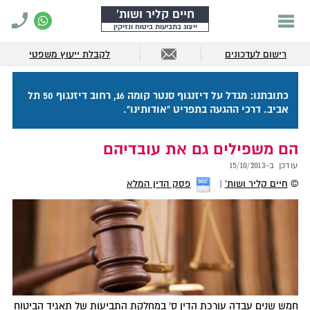
חיים קליר ושות'
ייצוג בתביעות ביטוח ונזיקין
רישום לעדכונים
לקבלת ייעוץ משפטי
כתובתנו: מגדל על דיזנגוף סנטר קומה 16, רחוב דיזנגוף 50 תל
אביב. דרכי ההגעה בתפריט "אודותינו".
הם משפילים גם את עובדיהם
עודכן ב-
15/10/2013
©
חיים קליר ושות'
פסק הדין המלא
חמש שנים עבדה עורכת הדין ס' במחלקת התביעות של תאגיד הביטוח