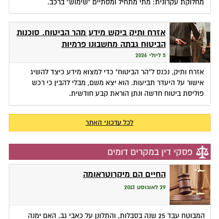
מחלוקת עקרונית: מתי מתחיל ומסתיים "שימוש" ברכב.
אזרח ותיק ביקש מידע מהר הביטוח. סוכנות
הביטוח גבתה מחשבונו פרמיות
5 ליולי 2026
אזרח ותיק, נכנס ל"הר הביטוח" כדי למצוא מידע כיצד להשיג
אישור על היעדר תביעות. הוא יצא משם, מבלי להבין כי רכש
פוליסת ביטוח חדשה ונתן הוראת קבע חודשית.
לכל עדכוני האתר
פסקי דין במקרים דומים
החיים הם מיקרוטראומה
29 לאוגוסט 2013
המבוטח עבד 25 שנה בסבלות, והתלונן על כאבי גב. האם ימנה