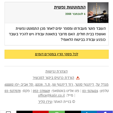
התמוטטות נפשית
6 לנובמבר 2008
העובד פוטר מעבודתו ומספר ימים לאחר מכן התמוטט נפשית
ואושפז בבית חולים. האם מדובר בתאונת עבודה ויש להכיר בעובד
כנפגע עבודה בביטוח הלאומי?
לכל פסקי הדין במקרים דומים
הצהרת נגישות
הורדת כרטיס ביקור למכשיר
מגדל על, דיזנגוף סנטר, רח' דיזנגוף 50
, ת.ד.
11228
,
תל אביב-יפו
6111102
טלפון:
03-5176626
|
פנו אלינו בווטסאפ:
052-3781619
|
פקס:
03-5177078
|
מייל:
office@kalir.co.il
© בניית האתר:
עידו קליר