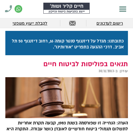
חיים קליר ושות'
ייצוג בתביעות ביטוח ונזיקין
רישום לעדכונים
לקבלת ייעוץ משפטי
כתובתנו: מגדל על דיזנגוף סנטר קומה 16, רחוב דיזנגוף 50 תל
אביב. דרכי ההגעה בתפריט "אודותינו".
תנאים בפוליסות לביטוח חיים
עודכן ב-
30/11/2013
הערה:
הנחייה זו שפורסמה בשנת 1983, קבעה תקרת אחריות
לתשלום תגמולי ביטוח חודשיים לאובדן כושר עבודה. התקרה היא