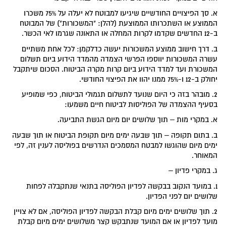
א. סך הפיצויים החודשיים שיגיעו למבוטח לא יעלה על 75% משכרו
הממוצע או השתכרותו הממוצעת (להלן: "המשכורות") של המבוטח
ב-12 החדשים שקדמו לקרות המחלה או התאונה שגרמו לאי הכשר.
ב. דרך חישוב ממוצע המשכורות יעשה כדלקמן: לכל אחת משתיים
עשרה המשכורות יווספו הפרשי הצמדה מהמדד הידוע ביום תשלום
המשכורת ועד למדד הידוע ביום קרות מקרה הביטוח. הסכום שיתקבל
יחולק ב-12 ו-75% ממנו יהוו את הפיצוי החודשי.
2. מובהר בזה כי היום שנועד לתשלום תגמולי הביטוח, כפי שמופיע
בסעיף ההצמדה של הפוליסות לביטוח חיים משמעו:
א. במקרי מות – תוך שלושים יום מיום הגשת התביעה.
ב. בתום תקופה – תוך שבעה ימים מיום תקופת הביטוח או תוך שבעה
ימים מיום שהוגשו למבטח המסמכים הנדרשים בפוליסה לענין זה, לפי
המאוחר.
ג. במקרי פדיון –
1. במועד הנקוב בבקשה לפדיון הפוליסה בתנאי שנתקבלה לפחות
שלושים יום לפני הפדיון.
2. תוך שלושים ימים מיום קבלת הבקשה לפדיון הפוליסה, אם לא צויין
מועד לפדיון או אם המועד שנתבקש קצר משלושים ימים מיום קבלת