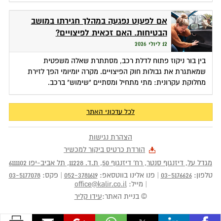
אם לפעוט נפגעה במהלך חגירתו במושב
הבטיחות. האם זכאית לפיצויים?
12 ליולי 2026
בין בור ניקוז פתוח לדלת רכב, מסתתרת שאלה משפטית
שמאתגרת את גבולות חוק הפיצויים. מקרה יומיומי הפך לזירת
מחלוקת עקרונית: מתי מתחיל ומסתיים "שימוש" ברכב.
לכל עדכוני האתר
הצהרת נגישות
הורדת כרטיס ביקור למכשיר
מגדל על, דיזנגוף סנטר, רח' דיזנגוף 50
, ת.ד.
11228
,
תל אביב-יפו
6111102
טלפון:
03-5176626
|
פנו אלינו בווטסאפ:
052-3781619
|
פקס:
03-5177078
|
מייל:
office@kalir.co.il
© בניית האתר:
עידו קליר