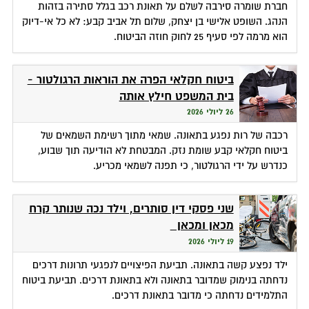
חברת שומרה סירבה לשלם על תאונת רכב בגלל סתירה בזהות
הנהג. השופט אלישי בן יצחק, שלום תל אביב קבע: לא כל אי-דיוק
הוא מרמה לפי סעיף 25 לחוק חוזה הביטוח.
ביטוח חקלאי הפרה את הוראות הרגולטור -
בית המשפט חילץ אותה
26 ליולי 2026
רכבה של רות נפגע בתאונה. שמאי מתוך רשימת השמאים של
ביטוח חקלאי קבע שומת נזק. המבטחת לא הודיעה תוך שבוע,
כנדרש על ידי הרגולטור, כי תפנה לשמאי מכריע.
שני פסקי דין סותרים, וילד נכה שנותר קרח
מכאן ומכאן
19 ליולי 2026
ילד נפצע קשה בתאונה. תביעת הפיצויים לנפגעי תרונות דרכים
נדחתה בנימוק שמדובר בתאונה ולא בתאונת דרכים. תביעת ביטוח
התלמידים נדחתה כי מדובר בתאונת דרכים.