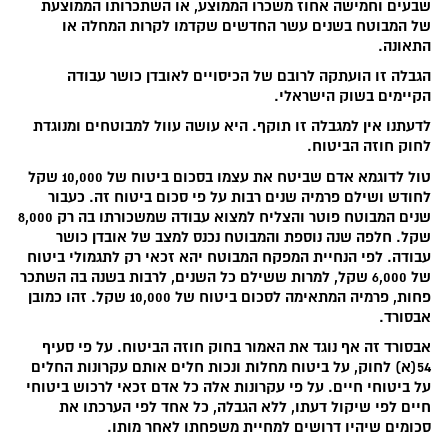
שבעים וחמישה אחוז משכרו הממוצע, או השתכרותו הממוצעת
של המבוטח בשנים עשר החדשים שקדמו לקרות המחלה או
התאונה.
הגבלה זו הועתקה לרובם של הכיסויים לאובדן כושר עבודה
הקיימים בשוק הישראלי.
לדעתנו אין למגבלה זו תוקף. היא עושה עוול למבוטחים ומנוגדת
לחוק חוזה הביטוח.
טול לדוגמא אדם שביטח את עצמו בסכום ביטוח של 10,000 שקל
לחודש ושילם פרמיה שנים רבות על פי סכום ביטוח זה. כעבור
שנים המבוטח פוטר והצליח למצוא עבודה שמשכורתו בה רק 8,000
שקל. חלפה שנה נוספת והמבוטח נכנס למצב של אובדן כושר
עבודה. לפי הנחיית המפקח המבוטח יהא זכאי רק לתגמולי ביטוח
של 6,000 שקל, למרות ששילם כל השנים, לרבות בשנה בה השתכר
פחות, פרמיה המתאימה לסכום ביטוח של 10,000 שקל. זהו כמובן
אבסורד.
אבסורד זה אף נוגד את האמור בחוק חוזה הביטוח. על פי סעיף
54(א) לחוק, על ביטוח מחלות ונכות חלים אותם עקרונות החלים
על ביטוחי חיים. על פי עקרונות אלה כל אדם זכאי לרכוש ביטוחי
חיים לפי שיקול דעתו, ללא הגבלה, כל אחד לפי הערכתו את
סכומים שיהיו דרושים למחיית משפחתו לאחר מותו.