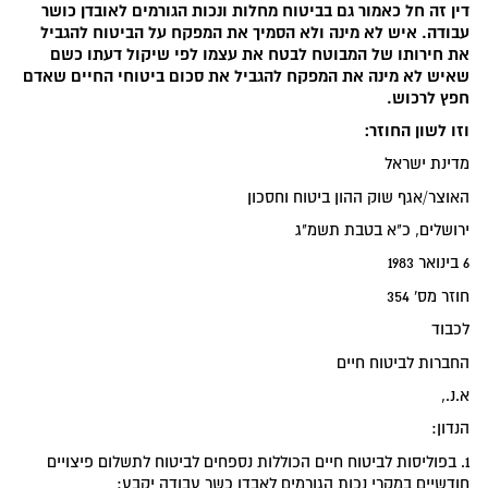
דין זה חל כאמור גם בביטוח מחלות ונכות הגורמים לאובדן כושר
עבודה. איש לא מינה ולא הסמיך את המפקח על הביטוח להגביל
את חירותו של המבוטח לבטח את עצמו לפי שיקול דעתו כשם
שאיש לא מינה את המפקח להגביל את סכום ביטוחי החיים שאדם
חפץ לרכוש.
וזו לשון החוזר:
מדינת ישראל
האוצר/אגף שוק ההון ביטוח וחסכון
ירושלים, כ"א בטבת תשמ"ג
6 בינואר 1983
חוזר מס' 354
לכבוד
החברות לביטוח חיים
א.נ.,
הנדון:
1. בפוליסות לביטוח חיים הכוללות נספחים לביטוח לתשלום פיצויים
חודשיים במקרי נכות הגורמים לאבדן כשר עבודה יקבע: