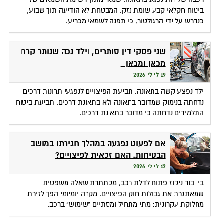
ביטוח חקלאי קבע שומת נזק. המבטחת לא הודיעה תוך שבוע,
כנדרש על ידי הרגולטור, כי תפנה לשמאי מכריע.
שני פסקי דין סותרים, וילד נכה שנותר קרח
מכאן ומכאן
19 ליולי 2026
ילד נפצע קשה בתאונה. תביעת הפיצויים לנפגעי תרונות דרכים
נדחתה בנימוק שמדובר בתאונה ולא בתאונת דרכים. תביעת ביטוח
התלמידים נדחתה כי מדובר בתאונת דרכים.
אם לפעוט נפגעה במהלך חגירתו במושב
הבטיחות. האם זכאית לפיצויים?
12 ליולי 2026
בין בור ניקוז פתוח לדלת רכב, מסתתרת שאלה משפטית
שמאתגרת את גבולות חוק הפיצויים. מקרה יומיומי הפך לזירת
מחלוקת עקרונית: מתי מתחיל ומסתיים "שימוש" ברכב.