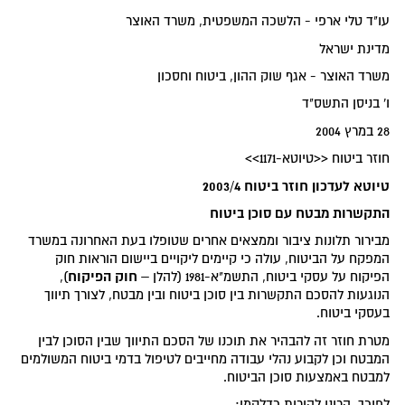
עו"ד טלי ארפי - הלשכה המשפטית, משרד האוצר
מדינת ישראל
משרד האוצר - אגף שוק ההון, ביטוח וחסכון
ו' בניסן התשס"ד
28 במרץ 2004
חוזר ביטוח <<טיוטא-1171>>
טיוטא לעדכון חוזר ביטוח 2003/4
התקשרות מבטח עם סוכן ביטוח
מבירור תלונות ציבור וממצאים אחרים שטופלו בעת האחרונה במשרד
המפקח על הביטוח, עולה כי קיימים ליקויים ביישום הוראות חוק
חוק הפיקוח
הפיקוח על עסקי ביטוח, התשמ"א-1981 (להלן –
),
הנוגעות להסכם התקשרות בין סוכן ביטוח ובין מבטח, לצורך תיווך
בעסקי ביטוח.
מטרת חוזר זה להבהיר את תוכנו של הסכם התיווך שבין הסוכן לבין
המבטח וכן לקבוע נהלי עבודה מחייבים לטיפול בדמי ביטוח המשולמים
למבטח באמצעות סוכן הביטוח.
לפיכך, הריני להורות כדלקמן: