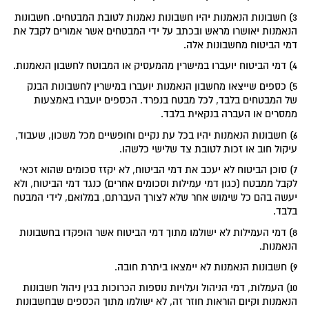
3) חשבונות הנאמנות יהיו חשבונות נאמנות לטובת המבטחים. חשבונות
הנאמנות יאושרו מראש ובכתב על ידי המבטחים אשר אמורים לקבל את
דמי הביטוח מחשבונות אלה.
4) דמי הביטוח יועברו במישרין מהמעסיק או המבוטח לחשבון הנאמנות.
5) כספים שייצאו מחשבון הנאמנות יועברו במישרין לחשבונות הבנק
של המבטחים בלבד, לכל מבטח בנפרד. הכספים יועברו באמצעות
ממסרים או העברה בנקאית בלבד.
6) חשבונות הנאמנות יהיו בכל עת נקיים וחופשיים מכל משכון, שעבוד,
עיקול חוב או זכות לטובת צד שלישי כלשהו.
7) סוכן הביטוח לא יעכב את דמי הביטוח, לא יקזז סכומים שהוא זכאי
לקבל ממבטח (כגון דמי עמילות וסכומים אחרים) כנגד דמי הביטוח, ולא
יעשה בהם כל שימוש אחר שלא לצורך העברתם, במלואם, לידי המבטח
בלבד.
8) דמי העמילות לא ישולמו מתוך דמי הביטוח אשר הופקדו בחשבונות
הנאמנות.
9) חשבונות הנאמנות לא יימצאו ביתרת חובה.
10) העמלות, דמי הניהול ועלויות נוספות הכרוכות בגין ניהול חשבונות
הנאמנות וקיום הוראות חוזר זה, לא ישולמו מתוך הכספים שבחשבונות