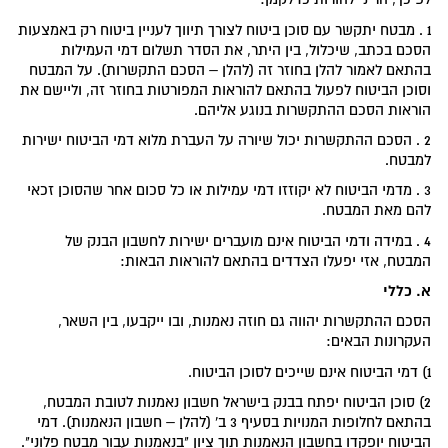
1 . מבטח יתקשר עם סוכן ביטוח לצורך תיווך לעניין ביטוח רק באמצעות
הסכם בכתב, שיכלול, בין היתר, את הסדר תשלום דמי העמילות
בהתאם לאמור להלן בחוזר זה (להלן – הסכם התקשרות). על המבטח
וסוכן הביטוח לפעול בהתאם להוראות המפורטות בחוזר זה, וליישם את
הוראות הסכם ההתקשרות בנוגע אליהם.
2 . הסכם ההתקשרות יכול שיורה על העברת מלוא דמי הביטוח ישירות
למבטח.
3 . מדמי הביטוח לא יקוזזו דמי עמילות או כל סכום אחר שהסוכן זכאי
להם מאת המבטח.
4 . במידה ודמי הביטוח אינם מועברים ישירות לחשבון הבנק של
המבטח, אזי יפעלו הצדדים בהתאם להוראות הבאות:
א.
כללי
הסכם ההתקשרות יהווה גם חוזה נאמנות, ובו ייקבעו, בין השאר,
העקרונות הבאים:
1) דמי הביטוח אינם שייכים לסוכן הביטוח.
2) סוכן הביטוח יפתח בבנק בישראל חשבון נאמנות לטובת המבטח,
בהתאם לחלופות המנויות בסעיף 3 ב' (להלן – חשבון הנאמנות). דמי
הביטוח יופקדו בחשבון הנאמנות תוך ציון "בנאמנות עבור מבטח פלוני".