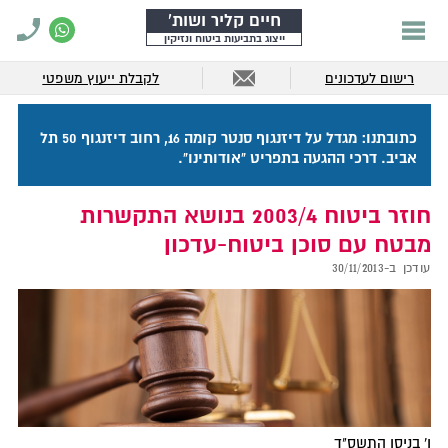
חיים קליר ושות'
ייצוג בתביעות ביטוח ונזיקין
רישום לעדכונים
לקבלת ייעוץ משפטי
כתובתנו: מגדל על דיזנגוף סנטר קומה 16, רחוב דיזנגוף 50 תל
אביב. דרכי ההגעה בתפריט "אודותינו".
חוזר ביטוח 2003/4 בנושא התקשרות
מבטח עם סוכן ביטוח-עדכון
עודכן ב-
30/11/2013
ו' בניסן התשס"ד