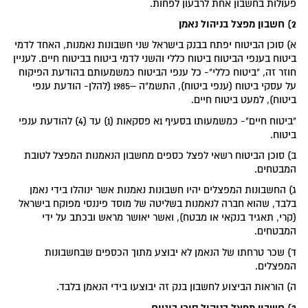
פעולות בחשבון אחת לרבעון לפחות.
2)
חשבון מפצל בניהול נאמן
א) סוכן הביטוח יפתח בבנק בישראל שני חשבונות נאמנות, האחד לדמי
ביטוח בענפי הביטוח ביטוח כללי והשני לדמי ביטוח בביטוח חיים. לעניין
חוזר זה, "ביטוח כללי"- כל ענפי הביטוח כמשמעותם בהודעת הפיקוח
על עסקי ביטוח (ענפי ביטוח), התשמ"ה –1985 (להלן- הודעת ענפי
ביטוח), למעט ביטוח חיים.
"ביטוח חיים"- כמשמעותו בסעיף 1א פסקאות (1) עד (4) להודעת ענפי
ביטוח.
ב) סוכן הביטוח רשאי לפצל כספים מחשבון הנאמנות המפצל לטובת
המבטחים.
ג) החשבונות המפצלים יהיו חשבונות נאמנות אשר ינוהלו בידי נאמן
בלבד, שהוא חברה לנאמנות בשליטה של מוסד פיננסי מפוקח בישראל
(קרי, תאגיד בנקאי או מבטח), ואשר יאושר מראש ובכתב על ידי
המבטחים.
ד) שכר טרחתו של הנאמן לא יבוצע מתוך הכספים שבחשבונות
המפצלים.
ה) הוראות הביצוע לחשבון בנק זה יבוצעו בידי הנאמן בלבד.
3)
חשבון מפצל בניהול סוכן ביטוח