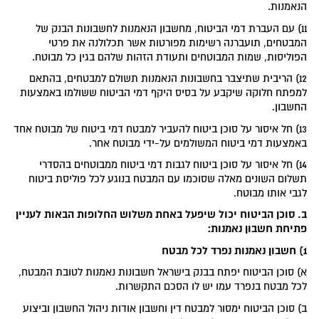
הנאמנות.
11) עם העברת דמי הביטוח, מחשבון הנאמנות לחשבונות הבנק של
המבטחים, תועברנה רשימות מפורטות אשר תכלולנה את פרטי
הפוליסות, שמות המבוטחים ותעודת הזהות שלהם בגין כל מבוטח.
12) הריבית שתיצבר בחשבונות הנאמנות תשולם למבטחים, בהתאם
למפתח חלוקה שיקבע על בסיס היקף דמי הביטוח ששולמו באמצעות
החשבון.
13) חל איסור על סוכן ביטוח להעביר למבטח דמי ביטוח של מבוטח אחד
באמצעות דמי ביטוח המשולמים על-ידי מבוטח אחר.
14) חל איסור על סוכן ביטוח לגבות דמי ביטוח ממבוטחים בהסדרי
תשלום השונים מאלה שסוכמו עם המבטח בנוגע לכל פוליסת ביטוח
לגבי אותו מבוטח.
ב.
סוכן הביטוח יכול שיפעל באחת משלוש החלופות הבאות לעניין
פתיחת חשבון נאמנות:
1)
חשבון נאמנות נפרד לכל מבטח
א) סוכן הביטוח יפתח בבנק בישראל חשבונות נאמנות לטובת המבטח,
לכל מבטח בנפרד עמו יש לו הסכם התקשרות.
ב) סוכן הביטוח ימסור למבטח דין וחשבון אודות ניהול החשבון וביצוע