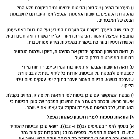
ו) מערכות המיכון של סוכן הביטוח יבטיחו נתיב ביקורת מלא החל
מהפקדת הכספים בחשבון הנאמנות המפצל ועד העברתם לחשבונות
הבנק של המבטחים.
ז) מדי שנה תיערך ביקורת על מערכות המידע ועל התוכנות באמצעותן
מתבצע הפיצול האמור. הביקורת תיערך על ידי משרד רואה חשבון בעל
הכשרה וניסיון בעריכת ביקורת במערכות מידע ממוחשבות.
ח) רואה החשבון המבקר יבדוק את מהימנות, דיוק ושלמות הנתונים
בדוחות המפורטים בס"ק ה' לעיל.
ט) רואה החשבון המבקר את מערכות המידע יעביר דיווח מיידי
למבטחים ולמפקח על הביטוח, אודות כל ליקוי שנתגלה בביקורת
שנערכה בנושא. הדיווח האמור יועבר בתוך 7 ימי עסקים מיום גילוי
הליקוי.
י) מבטח המתקשר עם סוכן ביטוח לפי הוראות חלופה זו, מחויב בקבלת
אישור מראש ובכתב מטעם רואה החשבון המבקר של סוכן הביטוח כי
הוא מודע לכל הוראות סעיף זה ומקבל על עצמו את יישומם.
4)
הוראות נוספות לעניין חשבון נאמנות מפצל
א) בנוסף לאמור בסעיפים 3ב(2) ו- 3ב(3), רשאי סוכן הביטוח להפקיד
לחשבון הנאמנות המפצל, כספים גם בגין הפקדות לקופות גמל
כמשמעותם בסעיף 47 לפקודת מס הכנסה [נוסח חדש] אשר אינן