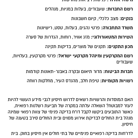
רשם החברות:
שעבודים, בעלות במניות, מנהלים
בנקים:
מצב כלכלי, קיום חשבונות
משרד התחבורה:
פרטי נהגים, בעלות, טסט, רישיונות
השירות המטאורולוגי:
מזג אוויר, רוחות, הגדרות של סערה
מכון התקנים:
תקנים של מוצרים, בדיקות תקינה
רשם המקרקעין
ומינהל מקרקעי ישראל:
פרטי מקרקעין, בעלויות,
שעבודים
חברות הביטוח:
מדור תיאום ובקרה באבנר-תאונות קודמות
רשויות מקומיות:
טיפת חלב, מהנדס העיר, מחלקות רווחה
האם המוסדות והרשויות רשאים לדרוש חיסיון לגבי מידע העשוי להיות
לעזר למבוטח? השאלה עלתה במקרה של תביעת רשלנות רפואית,
כאשר התובעים ביקשו לקבל דו"ח בדיקה פנימי של צוות רפואי שמינה
מנהל בית החולים לבדיקת אירוע מסוים ובית החולים סירב בטענה של
חיסיון.
לדו"חות בדיקה רפואיים פנימיים של בתי חולים אין חיסיון בחוק. בית