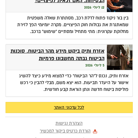
הבטיחות. האם זכאית לפיצויים?
12 ליולי 2026
בין בור ניקוז פתוח לדלת רכב, מסתתרת שאלה משפטית
שמאתגרת את גבולות חוק הפיצויים. מקרה יומיומי הפך לזירת
מחלוקת עקרונית: מתי מתחיל ומסתיים "שימוש" ברכב.
אזרח ותיק ביקש מידע מהר הביטוח. סוכנות
הביטוח גבתה מחשבונו פרמיות
5 ליולי 2026
אזרח ותיק, נכנס ל"הר הביטוח" כדי למצוא מידע כיצד להשיג
אישור על היעדר תביעות. הוא יצא משם, מבלי להבין כי רכש
פוליסת ביטוח חדשה ונתן הוראת קבע חודשית.
לכל עדכוני האתר
הצהרת נגישות
הורדת כרטיס ביקור למכשיר