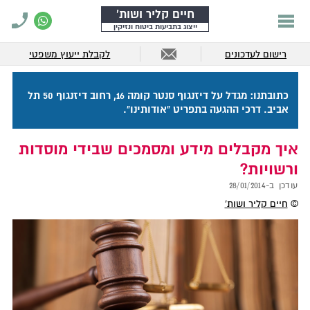
חיים קליר ושות'
ייצוג בתביעות ביטוח ונזיקין
רישום לעדכונים
לקבלת ייעוץ משפטי
כתובתנו: מגדל על דיזנגוף סנטר קומה 16, רחוב דיזנגוף 50 תל
אביב. דרכי ההגעה בתפריט "אודותינו".
איך מקבלים מידע ומסמכים שבידי מוסדות
ורשויות?
עודכן ב-
28/01/2014
©
חיים קליר ושות'