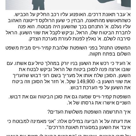
א' עבר תאונת דרכים. האופנוע עליו רכב החליק על הכביש.
כשהתאושש מהתאונה, הבחין כי שעון הרולקס דייטונה האהוב
עליו נעלם. א' התנחם בכך שהשעון היה מבוטח. הוא פנה
לחברת הביטוח שלו, הראל, וביקש לקבל את שווי השעון. הראל
סירבה לשלם. א' נאלץ לפנות לעזרת מערכת הצדק.
המשפט התנהל בפני השופטת שלהבת קמיר-וייס מבית משפט
השלום בפתח תקווה.
א' העיד כי רכש את השעון בניו יורק במהלך טיול עם אשתו. עם
שובו ארצה פנה לסוכן ביטוח של הראל וביקש לבטח את
השעון. הסוכן שלח אותו אל מעריך בשם רוני דבוש שהעריך
את שווי השעון ב- 149,900 שקל. א' חזר אל הסוכן וזה ביטח
את השעון על פי הערכת דבוש.
השופטת קמיר-וייס שמעה גם את סוכן הביטוח וגם את דבוש.
השניים אישרו את גרסתו של א'.
איך התרשמה השופטת משלושת העדים?
את דעתה על א' הביעה במילים אלה: "אני מאמינה למבוטח כי
איבד את השעון במסגרת תאונת הדרכים".