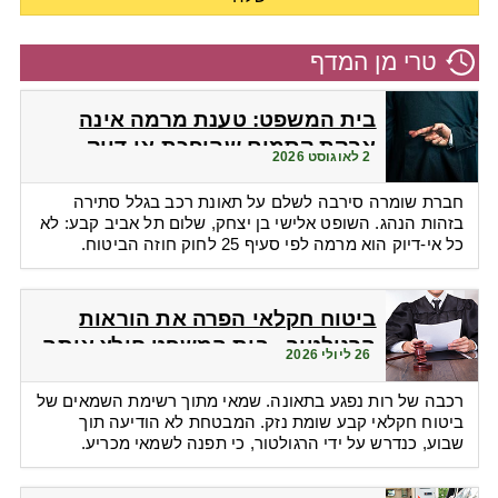
טרי מן המדף
בית המשפט: טענת מרמה אינה
אבקת קסמים שהופכת אי-דיוק
2 לאוגוסט 2026
לפטור מתשלום
חברת שומרה סירבה לשלם על תאונת רכב בגלל סתירה
בזהות הנהג. השופט אלישי בן יצחק, שלום תל אביב קבע: לא
כל אי-דיוק הוא מרמה לפי סעיף 25 לחוק חוזה הביטוח.
ביטוח חקלאי הפרה את הוראות
הרגולטור - בית המשפט חילץ אותה
26 ליולי 2026
רכבה של רות נפגע בתאונה. שמאי מתוך רשימת השמאים של
ביטוח חקלאי קבע שומת נזק. המבטחת לא הודיעה תוך
שבוע, כנדרש על ידי הרגולטור, כי תפנה לשמאי מכריע.