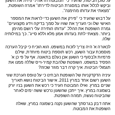
על סוכן הביטוח, שהעיד כי "המבוטח הראה לי פיזית את השעון
וביקש לכלול אותו במסגרת הביטוח לדירתו" אמרה השופטת,
"מצאתי את עדותו מהימנה".
על דבוש שהעיד כי "פירק את השעון כדי לראות את המספר
האישי שלו וכי העריך את שוויו על סמך בדיקה וידע מקצועיים"
גמרה השופטת את ההלל. "עדותו הותירה עלי רושם מהימן
ביותר. מצאתי לתת בעדותו אמון מלא וללא סייג". כך במילותיה
שלה.
לכאורה א' היה צריך לזכות במשפט. הוא הוכיח כי קיבל הערכה
מוסמכת עבור השעון, רכש תוספת ביטוח מיוחדת, שילם
פרמיות ולבסוף כי השעון אכן נעלם בתאונה. אף על פי כן א'
הפסיד במשפט. השופטת שלהבת קמיר-וייס שללה ממנו את
תגמולי הביטוח. איך קרה דבר מוזר שכזה?
עיניה הדקדקניות של השופטת הבחינו כי על טופס הערכת שווי
השעון רשום אחד במרץ 2011. אישור הביטוח נושא תאריך
שניים במרץ. ואילו המבוטח העיד כי רכש את השעון בניו יורק
בשמונה במרץ. איך ייתכן שהשעון נרכש ששה ימים לאחר
שהביטוח נעשה, תמהה השופטת.
אתה דבק בגרסתך שהשעון נקנה בשמונה במרץ, שאלה
השופטת את המבוטח.