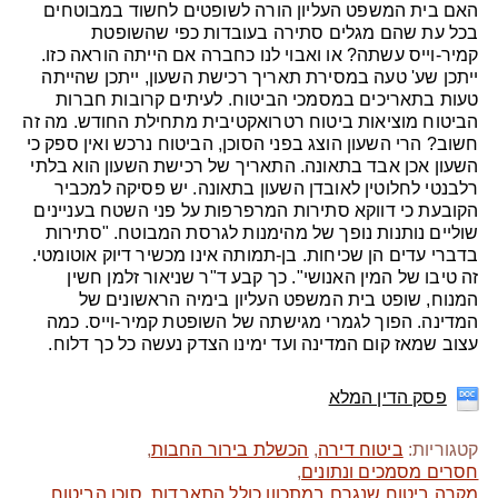
האם בית המשפט העליון הורה לשופטים לחשוד במבוטחים
בכל עת שהם מגלים סתירה בעובדות כפי שהשופטת
קמיר-וייס עשתה? או ואבוי לנו כחברה אם הייתה הוראה כזו.
ייתכן שע' טעה במסירת תאריך רכישת השעון, ייתכן שהייתה
טעות בתאריכים במסמכי הביטוח. לעיתים קרובות חברות
הביטוח מוציאות ביטוח רטרואקטיבית מתחילת החודש. מה זה
חשוב? הרי השעון הוצג בפני הסוכן, הביטוח נרכש ואין ספק כי
השעון אכן אבד בתאונה. התאריך של רכישת השעון הוא בלתי
רלבנטי לחלוטין לאובדן השעון בתאונה. יש פסיקה למכביר
הקובעת כי דווקא סתירות המרפרפות על פני השטח בעניינים
שוליים נותנות נופך של מהימנות לגרסת המבוטח. "סתירות
בדברי עדים הן שכיחות. בן-תמותה אינו מכשיר דיוק אוטומטי.
זה טיבו של המין האנושי". כך קבע ד"ר שניאור זלמן חשין
המנוח, שופט בית המשפט העליון בימיה הראשונים של
המדינה. הפוך לגמרי מגישתה של השופטת קמיר-וייס. כמה
עצוב שמאז קום המדינה ועד ימינו הצדק נעשה כל כך דלוח.
פסק הדין המלא
קטגוריות:
ביטוח דירה
,
הכשלת בירור החבות
,
חסרים מסמכים ונתונים
,
מקרה ביטוח שנגרם במתכוון כולל התאבדות
,
סוכן הביטוח
,