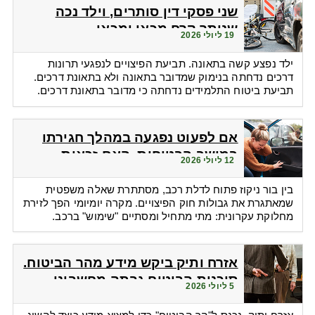
שני פסקי דין סותרים, וילד נכה
שנותר קרח מכאן ומכאן
19 ליולי 2026
ילד נפצע קשה בתאונה. תביעת הפיצויים לנפגעי תרונות
דרכים נדחתה בנימוק שמדובר בתאונה ולא בתאונת דרכים.
תביעת ביטוח התלמידים נדחתה כי מדובר בתאונת דרכים.
אם לפעוט נפגעה במהלך חגירתו
במושב הבטיחות. האם זכאית
12 ליולי 2026
לפיצויים?
בין בור ניקוז פתוח לדלת רכב, מסתתרת שאלה משפטית
שמאתגרת את גבולות חוק הפיצויים. מקרה יומיומי הפך לזירת
מחלוקת עקרונית: מתי מתחיל ומסתיים "שימוש" ברכב.
אזרח ותיק ביקש מידע מהר הביטוח.
סוכנות הביטוח גבתה מחשבונו
5 ליולי 2026
פרמיות