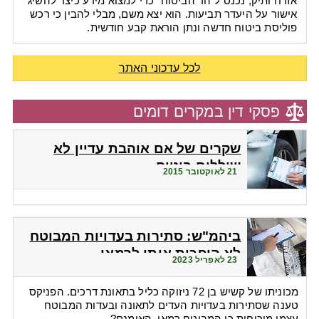
אזרח ותיק, נכנס ל"הר הביטוח" כדי למצוא מידע כיצד להשיג
אישור על היעדר תביעות. הוא יצא משם, מבלי להבין כי רכש
פוליסת ביטוח חדשה ונתן הוראת קבע חודשית.
לכל עדכוני האתר
פסקי דין במקרים דומים
שקרים של אם אוהבת עדיין לא
שוללים ביטוח
21 לאוקטובר 2015
ביהמ"ש: סתירות בעדויות המבוטח
לא הופכות אותו לרמאי
23 לאפריל 2023
מכוניתו של קשיש בן 72 ניזוקה כליל בתאונת דרכים. הפניקס
טענה שסתירות בעדויות העדים לתאונה ובעדות המבוטח
עצמו מוכיחות כי המבוטח רמאי. האומנם?