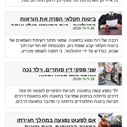
כל אי-דיוק הוא מרמה לפי סעיף 25 לחוק חוזה הביטוח.
ביטוח חקלאי הפרה את הוראות
הרגולטור - בית המשפט חילץ אותה
26 ליולי 2026
רכבה של רות נפגע בתאונה. שמאי מתוך רשימת השמאים של
ביטוח חקלאי קבע שומת נזק. המבטחת לא הודיעה תוך
שבוע, כנדרש על ידי הרגולטור, כי תפנה לשמאי מכריע.
שני פסקי דין סותרים, וילד נכה
שנותר קרח מכאן ומכאן
19 ליולי 2026
ילד נפצע קשה בתאונה. תביעת הפיצויים לנפגעי תרונות
דרכים נדחתה בנימוק שמדובר בתאונה ולא בתאונת דרכים.
תביעת ביטוח התלמידים נדחתה כי מדובר בתאונת דרכים.
אם לפעוט נפגעה במהלך חגירתו
במושב הבטיחות. האם זכאית