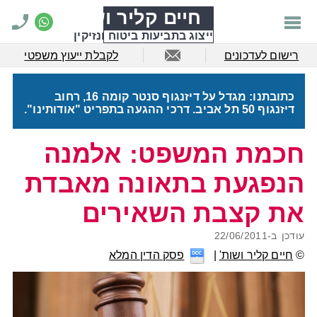
חיים קליר ושות'
ייצוג בתביעות ביטוח ונזיקין
רישום לעדכונים
לקבלת ייעוץ משפטי
כתובתנו: מגדל על דיזנגוף סנטר קומה 16, רחוב
דיזנגוף 50 תל אביב. דרכי ההגעה בתפריט "אודותינו".
חכמת המשפט: אלמנה
הנפגעת בתאונה מאבדת
את קצבת השאירים
עודכן ב-
22/06/2011
©
חיים קליר ושות'
פסק הדין המלא