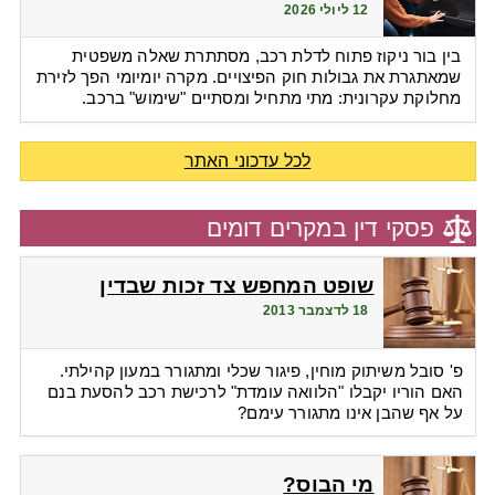
12 ליולי 2026
לפיצויים?
בין בור ניקוז פתוח לדלת רכב, מסתתרת שאלה משפטית
שמאתגרת את גבולות חוק הפיצויים. מקרה יומיומי הפך לזירת
מחלוקת עקרונית: מתי מתחיל ומסתיים "שימוש" ברכב.
לכל עדכוני האתר
פסקי דין במקרים דומים
שופט המחפש צד זכות שבדין
18 לדצמבר 2013
פ' סובל משיתוק מוחין, פיגור שכלי ומתגורר במעון קהילתי.
האם הוריו יקבלו "הלוואה עומדת" לרכישת רכב להסעת בנם
על אף שהבן אינו מתגורר עימם?
מי הבוס?