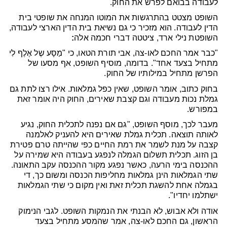
לעבודה בבואם לפרש את החוק.
השופט מצטט בהתרגשות את המוטו המנחה את שופטי בית
הדין לעבודה. הוא מזכיר כי גם נשיאת בית הדין הארצי לעבודה,
השופטת נילי ארד, ציטטה דברי חכמה אלה
:
"כבר אמר החכם לאו-צה, אבי תורת הטאו, כי "מַסָּע שֶל אֶלֶף לִי
מתחיל בצעד אחד". בדומה, מוסיף השופט, אף מסעו של
הפרשן מתחיל במילותיו של החוק.
בחוק כתוב, אומר השופט, שאין כפל גמלאות. אילו רצו לתת גם
גמלת נכות מעבודה וגם קצבת שאירים, החוק היה אומר זאת
במפורש.
מעבר לכך, מוסף השופט, "גם אם נפנה לתכלית החוק, נגיע
לאותה תוצאה. תכלית גמלת שאירים היא להעניק לאלמנה
קצבה על מנת לשמר את רמת החיים כפי שהייתה טרם פטירת
בן הזוג. תכלית תשלום הגמלה לנפגע בעבודה היא שמירה על
ההכנסה בימי הרעה, כאשר נפגע מקור ההכנסה עקב התאונה.
שתי הגמלאות הינן גמלאות מחליפות הכנסה ומשום כך, די
בגמלה אחת להשגת תכלית זאת ואין מקום כי שתי הגמלאות
ישתלמו יחדיו".
אודה ולא אבוש, לא הבנתי את הנמקות השופט. לגבי הנימוק
הראשון, גם החכם לאו-צה, אמר שהמסע מתחיל בצעד