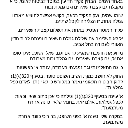
באחד הימים, הבחין פקיד חד עין במוסד לביטוח לאומי, כי א'
מקבלת גם קצבת שאירים וגם גמלת נכות.
שומו שמים, זעק הפקיד בכאב, בקושי אפשר להוציא מאתנו
גמלה אחת. זו הצליחה לקבל שתיים.
פקיד המוסד הפסיק באחת את תשלום קצבת השאירים.
א' לא השלימה עם שלילת גמלת השאירים ופנתה לבית הדין
האזורי לעבודה בתל אביב.
מדוע את חושבת שמגיע לך גם וגם, שאל השופט אילן סופר
את א', גם קצבת שאירים וגם גמלת נכות מעבודה.
כי גם התאלמנתי וגם נפגעתי בעבודה, ענתה א' בפשטות.
החוק לא חושב כמוך, השיב השופט סופר. בסעיף 320(ג)(1)
לחוק הביטוח הלאומי נאמר במפורש כי לא יינתנו לאדם כפל
גמלאות".
א' עיינה בסעיף 320(ג)(1) וגילתה כי אכן כתוב שאין זכאות
לכפל גמלאות, אולם זאת בתנאי ש"אין כוונה אחרת
משתמעת".
במקרה שלי, טענה א' בפני השופט, ברור כי כוונה אחרת
משתמעת.