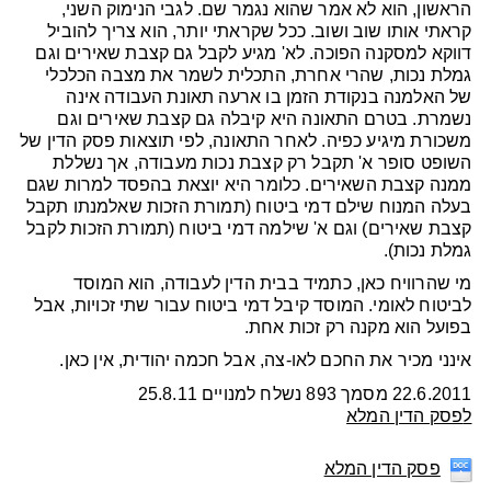
הראשון, הוא לא אמר שהוא נגמר שם. לגבי הנימוק השני,
קראתי אותו שוב ושוב. ככל שקראתי יותר, הוא צריך להוביל
דווקא למסקנה הפוכה. לא' מגיע לקבל גם קצבת שאירים וגם
גמלת נכות, שהרי אחרת, התכלית לשמר את מצבה הכלכלי
של האלמנה בנקודת הזמן בו ארעה תאונת העבודה אינה
נשמרת. בטרם התאונה היא קיבלה גם קצבת שאירים וגם
משכורת מיגיע כפיה. לאחר התאונה, לפי תוצאות פסק הדין של
השופט סופר א' תקבל רק קצבת נכות מעבודה, אך נשללת
ממנה קצבת השאירים. כלומר היא יוצאת בהפסד למרות שגם
בעלה המנוח שילם דמי ביטוח (תמורת הזכות שאלמנתו תקבל
קצבת שאירים) וגם א' שילמה דמי ביטוח (תמורת הזכות לקבל
גמלת נכות).
מי שהרוויח כאן, כתמיד בבית הדין לעבודה, הוא המוסד
לביטוח לאומי. המוסד קיבל דמי ביטוח עבור שתי זכויות, אבל
בפועל הוא מקנה רק זכות אחת.
אינני מכיר את החכם לאו-צה, אבל חכמה יהודית, אין כאן.
22.6.2011 מסמך 893 נשלח למנויים 25.8.11
ל
פסק הדין המלא
פסק הדין המלא