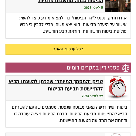
הביטוח גבתה מחשבונו פרמיות
5 ליולי 2026
אזרח ותיק, נכנס ל"הר הביטוח" כדי למצוא מידע כיצד להשיג
אישור על היעדר תביעות. הוא יצא משם, מבלי להבין כי רכש
פוליסת ביטוח חדשה ונתן הוראת קבע חודשית.
לכל עדכוני האתר
פסקי דין במקרים דומים
טריק "המסמך המיותר" שהזמן להשגתו מביא
להתיישנות תביעת הביטוח
29 למאי 2023
ביטוח ישיר דרשה מאבי מבוטח שנפטר, מסמכים שהזמן להשגתם
הביא להתיישנות תביעת הביטוח. חברת הביטוח ניצלה עובדה זו
ודחתה את התביעה בטענת התיישנות.