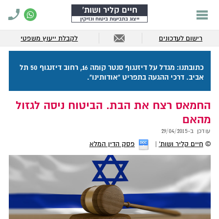
חיים קליר ושות'
ייצוג בתביעות ביטוח ונזיקין
רישום לעדכונים
לקבלת ייעוץ משפטי
כתובתנו: מגדל על דיזנגוף סנטר קומה 16, רחוב דיזנגוף 50 תל
אביב. דרכי ההגעה בתפריט "אודותינו".
החמאס רצח את הבת. הביטוח ניסה לגזול
מהאם
עודכן ב-
29/04/2015
©
חיים קליר ושות'
פסק הדין המלא