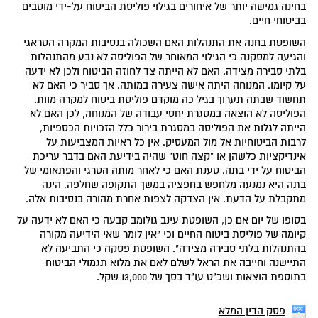
בחינה גמישה יותר של איחורים בגילוי פוליסת הביטוח על-ידי מוטבים
בביטוחי חיים.
השופטת בחנה את התנהלות האם השכולה בנסיבות המקרה הטראגי
והגיעה למסקנה כי הגילוי המאוחר של הפוליסה לא נבע מהתנהלות
בלתי סבירה מצידה. האם לא הייתה צד לחוזה הביטוח ולכן לא ידעה
על קיומו. המנוחה היתה אישה צעירה במותה. אך סביר כי האם לא
תחשוד שבתה תערוך בגיל כה מוקדם פוליסת ביטוח למקרה מוות.
הפוליסה לא הוצאה במסגרת יחסי עבודה של המנוחה, לכן האם לא
הייתה לגלות את הפוליסה במסגרת בירור כלל הזכויות הכספיות,
לרבות הביטוחיות אל מול המעסיק. אין כל ראיות המצביעות על
אינדיקציות כלשהן או "קצה חוט" שהיה בידיעת האם בדבר עריכת
הביטוח על ידי בתה. טענת האם כי לאחר מותה הטרגי והפתאומי של
בתה היא נמנעה מלחפש בחפציה במשך התקופה שחלפה, הינה
מתקבלת על הדעת. אין הצדקה לצפות אחרת מהורה בנסיבות אלה.
בסופו של יום אם כן, השופטת עינב גולומב קבעה כי האם לא ידעה על
קיומה של פוליסת ביטוח החיים וכי "אין לומר שאי הידיעה מקורה
בהתנהלות בלתי סבירה מצידה". השופטת פסקה כי התביעה לא
התיישנה וחייבה את הראל לשלם לאם את מלוא תגמולי הביטוח
בתוספת הוצאות ושכ"ט עו"ד בסך של 13,000 שקל.
פסק הדין המלא