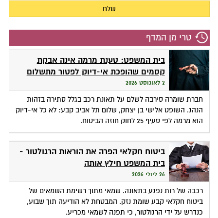
טרי מן המדף
בית המשפט: טענת מרמה אינה אבקת
קסמים שהופכת אי-דיוק לפטור מתשלום
2 לאוגוסט 2026
חברת שומרה סירבה לשלם על תאונת רכב בגלל סתירה בזהות
הנהג. השופט אלישי בן יצחק, שלום תל אביב קבע: לא כל אי-דיוק
הוא מרמה לפי סעיף 25 לחוק חוזה הביטוח.
ביטוח חקלאי הפרה את הוראות הרגולטור -
בית המשפט חילץ אותה
26 ליולי 2026
רכבה של רות נפגע בתאונה. שמאי מתוך רשימת השמאים של
ביטוח חקלאי קבע שומת נזק. המבטחת לא הודיעה תוך שבוע,
כנדרש על ידי הרגולטור, כי תפנה לשמאי מכריע.