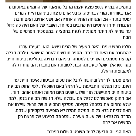
בחמישה במרץ 2003 פוצץ עצמו מחבל מתאבד של החמאס באוטובוס
אגד בשדרות מוריה בחיפה. 17 בני אדם נרצחו. ביניהם הייתה מרים
עוטר בת ה- 26. המנוחה הותירה אחריה אם ושני אחים. האם והבת
התגוררו יחד והיחסים היו קרובים במיוחד. השבר של האם היה כה גדול
עד שהיא לא היתה מסוגלת לגעת בחפציה ובמסמכיה הפרטיים של
הבת.
חלפו חמש שנים. האח הצעיר של מרים נישא. הוא ורעייתו עברו
להתגורר עם האם בדירתה. מספר חודשים לאחר הנישואין גילתה הכלה
קבוצת מסמכים השייכים למנוחה. ביניהם הבחינה בפוליסת ביטוח חיים
בסך 100 אלף שקל שעשתה הבת לטובת האם בחברת הביטוח דקלה
(מקבוצת הראל).
האם פנתה להראל וביקשה לקבל את סכום הביטוח. איפה היית עד
היום, נזפו מסלקי התביעות של הראל באם השכולה. לפי החוק תביעת
ביטוח חיים מתיישנת תוך שלוש שנים מיום המוות ואנחנו אוהבי חוק.
אם החוק מאפשר לנו לגזול אם שכולה שלא הגישה תביעה בזמן, למה
שלא נחמוס את כספה? בקיצור, מסלקי התביעות של הראל שילחו את
האם לביתה בלא כלום. המילה חמלה לא מופיעה בלקסיקון שלהם.
מקרה כה טראגי של אשה צעירה שנספתה בפיגוע של מרצח רק
מקשיח את לבם.
האם הגישה תביעה לבית משפט השלום בנצרת.