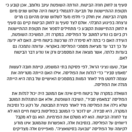
סעיף 31 לחוק חוזה הביטוח, הודתה השופטת עינב גולומב, אכן קובע כי
תקופת ההתיישנות של תביעה לתגמולי ביטוח הינה שלוש שנים מיום
מקרה הביטוח. אין חולק כי חלפו מעל לשלוש שנים מהיום בו מרים
נרצחה בפיגוע החבלני. אולם לצד סעיף 31 לחוק הביטוח קיים גם סעיף
8 לחוק ההתיישנות הקובע כי מתחילים לספור את תקופת ההתיישנות
רק ביום בו נודע למוטב על הפוליסה. במקרה זה, המשיכה השופטת,
העידה האם כי בתה לא סיפרה לה שרכשה ביטוח חיים. האם לא ידעה
על כך דבר עד מציאת מסמכי הפוליסה באקראי. עדותה נתמכה גם
בעדות כלתה, אשר מצאה את המסמכים ורק אז נודע דבר הביטוח
לאם.
אבל, טענו נציגי הראל, לפי פסיקת בתי המשפט, קיימת חובה לעשות
"מאמץ סביר" כדי לגלות את הפוליסה. אילו האם הייתה מטריחה את
עצמה לחטט מיד לאחר המוות במסמכים האישיים של בתה היא הייתה
מגלה את הפוליסה.
השאלה במקרה של ביטוח חיים אינה אם המוטב היה יכול לגלות את
הפוליסה "במאמץ סביר", השיבה השופטת, אלא אם התנהלות המוטב
שלא גילה את הפוליסה מיד לאחר פטירת המבוטח, על רקע כל נסיבות
המקרה, היא סבירה. יש לזכור כי המוטב בפוליסות ביטוח חיים הוא לא
צד לחוזה הביטוח. הוא לא משלם את הפרמיות. הוא גם לא מקבל
דיווחים על הפוליסה. בנסיבות אלה, האפשרות שהמוטב אינו מודע
לקיומה של הפוליסה "טבועה בסיטואציה". מאפיינים אלה מצדיקים