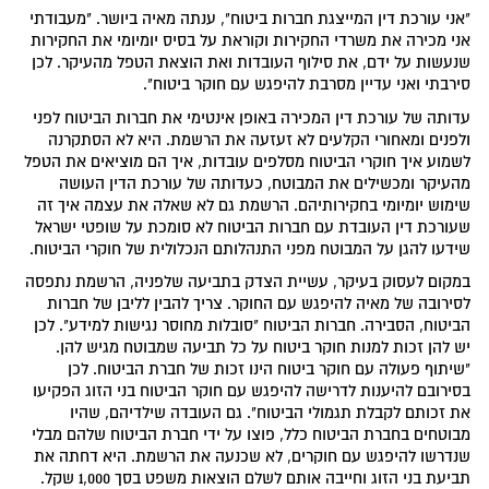
"אני עורכת דין המייצגת חברות ביטוח", ענתה מאיה ביושר. "מעבודתי
אני מכירה את משרדי החקירות וקוראת על בסיס יומיומי את החקירות
שנעשות על ידם, את סילוף העובדות ואת הוצאת הטפל מהעיקר. לכן
סירבתי ואני עדיין מסרבת להיפגש עם חוקר ביטוח".
עדותה של עורכת דין המכירה באופן אינטימי את חברות הביטוח לפני
ולפנים ומאחורי הקלעים לא זעזעה את הרשמת. היא לא הסתקרנה
לשמוע איך חוקרי הביטוח מסלפים עובדות, איך הם מוציאים את הטפל
מהעיקר ומכשילים את המבוטח, כעדותה של עורכת הדין העושה
שימוש יומיומי בחקירותיהם. הרשמת גם לא שאלה את עצמה איך זה
שעורכת דין העובדת עם חברות הביטוח לא סומכת על שופטי ישראל
שידעו להגן על המבוטח מפני התנהלותם הנכלולית של חוקרי הביטוח.
במקום לעסוק בעיקר, עשיית הצדק בתביעה שלפניה, הרשמת נתפסה
לסירובה של מאיה להיפגש עם החוקר. צריך להבין לליבן של חברות
הביטוח, הסבירה. חברות הביטוח "סובלות מחוסר נגישות למידע". לכן
יש להן זכות למנות חוקר ביטוח על כל תביעה שמבוטח מגיש להן.
"שיתוף פעולה עם חוקר ביטוח הינו זכות של חברת הביטוח. לכן
בסירובם להיענות לדרישה להיפגש עם חוקר הביטוח בני הזוג הפקיעו
את זכותם לקבלת תגמולי הביטוח". גם העובדה שילדיהם, שהיו
מבוטחים בחברת הביטוח כלל, פוצו על ידי חברת הביטוח שלהם מבלי
שנדרשו להיפגש עם חוקרים, לא שכנעה את הרשמת. היא דחתה את
תביעת בני הזוג וחייבה אותם לשלם הוצאות משפט בסך 1,000 שקל.