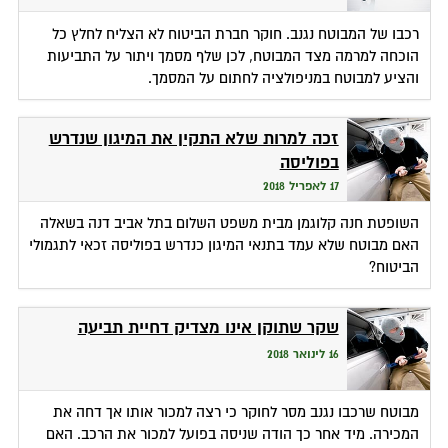
רכבו של המבוטח נגנב. חוקר חברת הביטוח לא הצליח לחלץ כל
הוכחה למרמה מצד המבוטח, לכן שלף מסמך ויתור על התביעות
והציע למבוטח במניפולציה לחתום על המסמך.
זכה למרות שלא התקין את המיגון שנדרש
בפוליסה
17 לאפריל 2018
השופטת חנה קלוגמן מבית משפט השלום בתל אביב דנה בשאלה
האם מבוטח שלא עמד בתנאי המיגון כנדרש בפוליסה זכאי לתגמולי
הביטוח?
שקר שתוקן אינו מצדיק דחיית תביעה
16 לינואר 2018
מבוטח שרכבו נגנב מסר לחוקר כי רצה למכור אותו אך דחה את
המכירה. מיד אחר כך הודה שניסה בפועל למכור את הרכב. האם