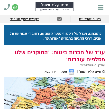
חיים קליר ושות'
ייצוג בתביעות ביטוח ונזיקין
רישום לעדכונים
לקבלת ייעוץ משפטי
כתובתנו: מגדל על דיזנגוף סנטר קומה 16, רחוב דיזנגוף 50 תל
אביב. דרכי ההגעה בתפריט "אודותינו".
עו"ד של חברות ביטוח: "החוקרים שלנו
מסלפים עובדות"
עודכן ב-
03/08/2014
©
חיים קליר ושות'
פסק הדין המלא