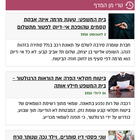
טרי מן המדף
בית המשפט: טענת מרמה אינה אבקת
קסמים שהופכת אי-דיוק לפטור מתשלום
2 לאוגוסט 2026
חברת שומרה סירבה לשלם על תאונת רכב בגלל סתירה בזהות
הנהג. השופט אלישי בן יצחק, שלום תל אביב קבע: לא כל אי-דיוק
הוא מרמה לפי סעיף 25 לחוק חוזה הביטוח.
ביטוח חקלאי הפרה את הוראות הרגולטור -
בית המשפט חילץ אותה
26 ליולי 2026
רכבה של רות נפגע בתאונה. שמאי מתוך רשימת השמאים של
ביטוח חקלאי קבע שומת נזק. המבטחת לא הודיעה תוך שבוע,
כנדרש על ידי הרגולטור, כי תפנה לשמאי מכריע.
שני פסקי דין סותרים, וילד נכה שנותר קרח