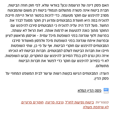
האם פסק דינה של הרשמת נכון? בוודאי שלא. לפי חוק חוזה הביטוח,
חברת ביטוח אינה פטורה מתשלום תגמולי ביטוח רק משום שהמבוטח
מסרב להיפגש עם חוקר מטעמה. כדי לזכות בפטור הראל הייתה חייבת
להוכיח במה היא חושדת במבוטחים ומדוע רק חוקר מסוגל לברר את
החשד. מעל לכל היה עליה להוכיח כי המבוטחים סירבו להיפגש עם
החוקר מתוך כוונה להטעות או לרמות אותה. זאת הראל לא עשתה.
בפרשת זלוף שנדונה בפני השופטת מיכל עמית - אניסמן מראשון לציון
ובפרשת איתח שנדונה בפני השופטת מיכל וולפסון מאשדוד סירבו
המבוטחים להיפגש עם חוקרי הביטוח. אף על פי כן, שתי השופטות
חייבו את חברות הביטוח לשלם למבוטחים. חברות הביטוח לא הוכיחו
איזה נזק נגרם להן בגלל הסירוב להיפגש עם החוקרים, קבעו השופטות.
לא די בסירוב להיפגש עם חוקר כדי לפטור את חברות הביטוח
מתשלום.
הערה: המבוטחים הגישו בקשת רשות ערעור לבית המשפט המחוזי על
פסק הדין.
פסק הדין המלא
קטגוריות:
ביטוח נסיעות לחו"ל
,
גניבה פריצה
,
חוקרים פרטיים
,
לא שיתפת פעולה