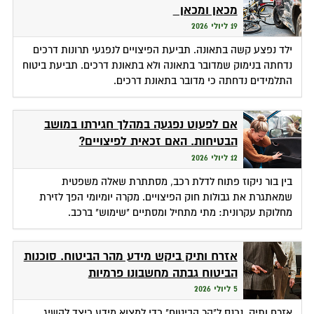
מכאן ומכאן
19 ליולי 2026
ילד נפצע קשה בתאונה. תביעת הפיצויים לנפגעי תרונות דרכים
נדחתה בנימוק שמדובר בתאונה ולא בתאונת דרכים. תביעת ביטוח
התלמידים נדחתה כי מדובר בתאונת דרכים.
אם לפעוט נפגעה במהלך חגירתו במושב
הבטיחות. האם זכאית לפיצויים?
12 ליולי 2026
בין בור ניקוז פתוח לדלת רכב, מסתתרת שאלה משפטית
שמאתגרת את גבולות חוק הפיצויים. מקרה יומיומי הפך לזירת
מחלוקת עקרונית: מתי מתחיל ומסתיים "שימוש" ברכב.
אזרח ותיק ביקש מידע מהר הביטוח. סוכנות
הביטוח גבתה מחשבונו פרמיות
5 ליולי 2026
אזרח ותיק, נכנס ל"הר הביטוח" כדי למצוא מידע כיצד להשיג