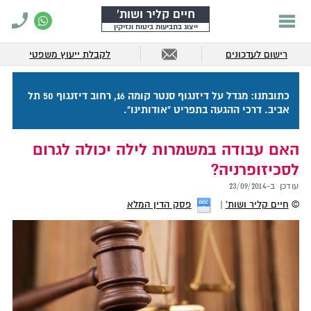
חיים קליר ושות'
ייצוג בתביעות ביטוח ונזיקין
רישום לעדכונים
לקבלת ייעוץ משפטי
כתובתנו: מגדל על דיזנגוף סנטר קומה 16, רחוב דיזנגוף 50 תל
אביב. דרכי ההגעה בתפריט "אודותינו".
האם עבודה במשמרות לילה יכולה לגרום
לסכיזופרניה?
עודכן ב-
23/09/2014
©
חיים קליר ושות'
פסק הדין המלא