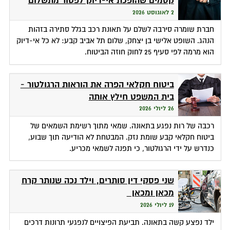
קסמים שהופכת אי-דיוק לפטור מתשלום
2 לאוגוסט 2026
חברת שומרה סירבה לשלם על תאונת רכב בגלל סתירה בזהות
הנהג. השופט אלישי בן יצחק, שלום תל אביב קבע: לא כל אי-דיוק
הוא מרמה לפי סעיף 25 לחוק חוזה הביטוח.
ביטוח חקלאי הפרה את הוראות הרגולטור -
בית המשפט חילץ אותה
26 ליולי 2026
רכבה של רות נפגע בתאונה. שמאי מתוך רשימת השמאים של
ביטוח חקלאי קבע שומת נזק. המבטחת לא הודיעה תוך שבוע,
כנדרש על ידי הרגולטור, כי תפנה לשמאי מכריע.
שני פסקי דין סותרים, וילד נכה שנותר קרח
מכאן ומכאן
19 ליולי 2026
ילד נפצע קשה בתאונה. תביעת הפיצויים לנפגעי תרונות דרכים