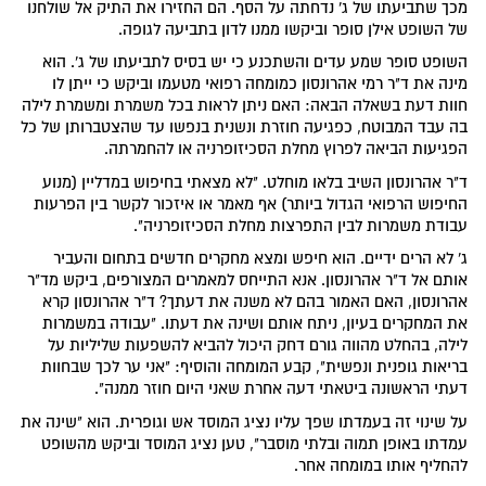
מכך שתביעתו של ג' נדחתה על הסף. הם החזירו את התיק אל שולחנו
של השופט אילן סופר וביקשו ממנו לדון בתביעה לגופה.
השופט סופר שמע עדים והשתכנע כי יש בסיס לתביעתו של ג'. הוא
מינה את ד"ר רמי אהרונסון כמומחה רפואי מטעמו וביקש כי ייתן לו
חוות דעת בשאלה הבאה: האם ניתן לראות בכל משמרת ומשמרת לילה
בה עבד המבוטח, כפגיעה חוזרת ונשנית בנפשו עד שהצטברותן של כל
הפגיעות הביאה לפרוץ מחלת הסכיזופרניה או להחמרתה.
ד"ר אהרונסון השיב בלאו מוחלט. "לא מצאתי בחיפוש במדליין (מנוע
החיפוש הרפואי הגדול ביותר) אף מאמר או איזכור לקשר בין הפרעות
עבודת משמרות לבין התפרצות מחלת הסכיזופרניה".
ג' לא הרים ידיים. הוא חיפש ומצא מחקרים חדשים בתחום והעביר
אותם אל ד"ר אהרונסון. אנא התייחס למאמרים המצורפים, ביקש מד"ר
אהרונסון, האם האמור בהם לא משנה את דעתך? ד"ר אהרונסון קרא
את המחקרים בעיון, ניתח אותם ושינה את דעתו. "עבודה במשמרות
לילה, בהחלט מהווה גורם דחק היכול להביא להשפעות שליליות על
בריאות גופנית ונפשית", קבע המומחה והוסיף: "אני ער לכך שבחוות
דעתי הראשונה ביטאתי דעה אחרת שאני היום חוזר ממנה".
על שינוי זה בעמדתו שפך עליו נציג המוסד אש וגופרית. הוא "שינה את
עמדתו באופן תמוה ובלתי מוסבר", טען נציג המוסד וביקש מהשופט
להחליף אותו במומחה אחר.