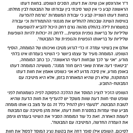
ד"ר אהרונסון אכן שינה את דעתו, הסכים השופט. בחוות דעתו
הראשונה קבע כי אין קשר סיבתי בין עבודתו של המבוטח לבין מחלתו.
בחוות דעתו השנייה קבע כי עבודת המשמרות "גורמת להפרעה
בוויסות השינה שבכוחה להחליש את מנגנוני ההתמודדות וכי עבודה
במשמרות לילה בהחלט מהווה גורם דחק היכול להביא להשפעות
שליליות על בריאות גופנית ונפשית... לדחק זה יכולות להיות השפעות
שליליות על בריאותו הנפשית והגופנית של המבוטח".
אולם אין בשינוי עמדה זו כדי לגרוע מטיבו ואיכותו של המומחה, הוסיף
השופט. המומחה מעיד על עצמו ביושר כי השינוי בעמדתו אינו בלתי
מודע. "אני ער לכך שבחוות דעתי הראשונה", כך כתב המומחה,
"ביטאתי דעה אחרת שאני היום חוזר ממנה". מששינה המומחה דעתו
באופן מודע, אין סיבה מדוע לא אני כשופט אאמץ את חוות דעתו
המתוקנת, שלא רק שהיא המאוחרת בזמן, אלא היא מיטיבה עם
המבוטח-התובע.
השופט הזכיר לנציג המוסד את ההלכה הפסוקה לפיה כשמונחות לפני
שופט שתי חוות דעת שוות משקל יש להעדיף את חוות הדעת שהיא
לטובת המבוטח. "לטעמי ניתן להחיל כלל זה גם על מצב בו אותו מומחה
מביע שתי עמדות במסגרת חוות דעתו, אחת מהן מיטיבה עם המבוטח
לעומת האחרת. זאת כל עוד המומחה הסביר את השינוי בעמדתו ונימק
את העמדה החדשה, המיטיבה עם המבוטח".
לסיכום, השופט אילן סופר דחה את בקשת נציג המוסד לפסול את חוות