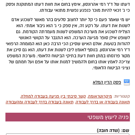
דעתו של ד"ר רמי אהרונסון, אימץ בחום את חוות דעתו המתוקנת ופסק
כי ג' זכאי להיות מוכר כנפגע נפשית מתנאי עבודתו.
יש מי שאמר פעם כי קל יותר לחצוב סלעים בהר מאשר לשכנע אדם
לשנות את דעתו. על רקע זה, אין ספק כי ג' הוא גיבור אמתי. הוא
הצליח לשכנע את מערכת המשפט לשנות מעמדתה הקודמת. גם
לשופט אילן סופר מגיעה הערכה. הוא התגבר על הקושי האנושי
להודות בטעות. אולם האיש שסיכן הכי הרבה כאן הוא המומחה הרפואי
ד"ר רמי אהרונסון. בנוסף לאומץ ליבו לשנות את דעתו, הוא גם סיכן את
מקור פרנסתו במתן חוות דעת בתיקי הביטוח הלאומי. מערכת המשפט
צריכה לאמץ אותו בחום ולהמשיך למנות אותו על אפם ועל חמתם של
נציגי הביטוח הלאומי.
פסק הדין המלא
קטגוריות:
מיקרוטראומה
,
קשר סיבתי בין פגיעה בעבודה למחלה
,
תאונה בעבודה או בדרך לעבודה
,
תאונה בעבודה בדרך לעבודה ומהעבודה
פניה ליעוץ משפטי
שם: (שדה חובה)