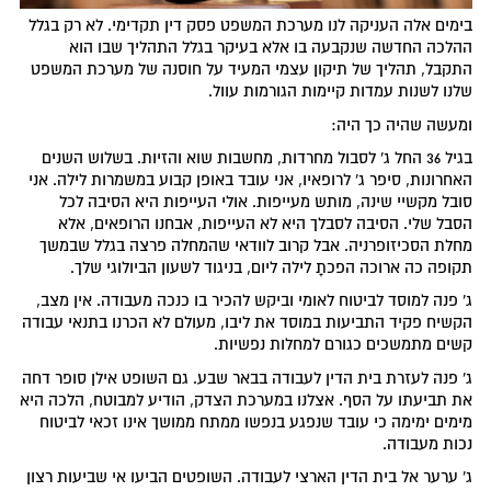
בימים אלה העניקה לנו מערכת המשפט פסק דין תקדימי. לא רק בגלל
ההלכה החדשה שנקבעה בו אלא בעיקר בגלל התהליך שבו הוא
התקבל, תהליך של תיקון עצמי המעיד על חוסנה של מערכת המשפט
שלנו לשנות עמדות קיימות הגורמות עוול.
ומעשה שהיה כך היה:
בגיל 36 החל ג' לסבול מחרדות, מחשבות שוא והזיות. בשלוש השנים
האחרונות, סיפר ג' לרופאיו, אני עובד באופן קבוע במשמרות לילה. אני
סובל מקשיי שינה, מותש מעייפות. אולי העייפות היא הסיבה לכל
הסבל שלי. הסיבה לסבלך היא לא העייפות, אבחנו הרופאים, אלא
מחלת הסכיזופרניה. אבל קרוב לוודאי שהמחלה פרצה בגלל שבמשך
תקופה כה ארוכה הפכתָ לילה ליום, בניגוד לשעון הביולוגי שלך.
ג' פנה למוסד לביטוח לאומי וביקש להכיר בו כנכה מעבודה. אין מצב,
הקשיח פקיד התביעות במוסד את ליבו, מעולם לא הכרנו בתנאי עבודה
קשים מתמשכים כגורם למחלות נפשיות.
ג' פנה לעזרת בית הדין לעבודה בבאר שבע. גם השופט אילן סופר דחה
את תביעתו על הסף. אצלנו במערכת הצדק, הודיע למבוטח, הלכה היא
מימים ימימה כי עובד שנפגע בנפשו ממתח ממושך אינו זכאי לביטוח
נכות מעבודה.
ג' ערער אל בית הדין הארצי לעבודה. השופטים הביעו אי שביעות רצון