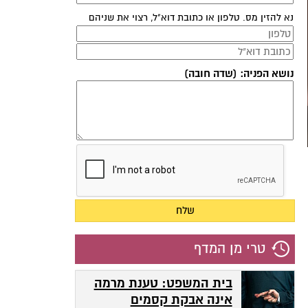
נא להזין מס. טלפון או כתובת דוא"ל, רצוי את שניהם
נושא הפניה: (שדה חובה)
טרי מן המדף
בית המשפט: טענת מרמה
אינה אבקת קסמים