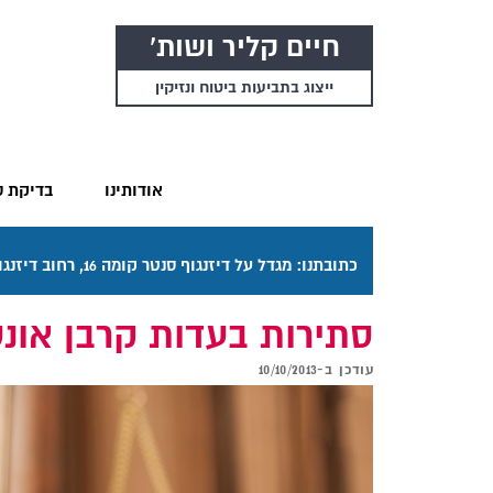
חיים קליר ושות'
ייצוג בתביעות ביטוח ונזיקין
אודותינו
בדיקת ס
כתובתנו: מגדל על דיזנגוף סנטר קומה 16, רחוב דיזנגוף 50 תל אביב. דרכי ההגעה בתפריט "אודותינו".
סתירות בעדות קרבן אונ
עודכן ב-
10/10/2013