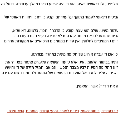
נינו, ולו בראשית ראיה, הוא כי היה אירוע חריג במהלך עבודתה. בנטל זה
הביטוח הלאומי לעמוד בתוקף על עמדתם, קבע כי ייתכן ו"חווית האונס" של
 מעיני. אולם הוא עצמו קובע כי הדבר "ייתכן", כלשונו. דא עקא,
ים שהובאו לפניי. במיוחד עמדה זו לא סבירה בעיני נוכח העובדה כי
ם נורמטיביים לחלוטין. אין עדות במסמכים הרפואיים או ממקורות אחרים
י אכן ה' עברה אירוע של תקיפה מינית במהלך עבודתה.
תיה בביטוח הלאומי, אינו אלא טועה. הנשיאה סלע רק פתחה בפני ה' את
רוע התקיפה המינית לבין מצבה הנפשי. וגם אם יתמזל מזלה של ה' והיועץ
וחה. יהיה עליה לחזור אל הוועדות הרפואית של המוסד ולהתמודד שם עם ידם
ה את הדרך? אשרי המאמין.
יג בעבודה
,
ביטוח לאומי
,
ביטוח לאומי: נפגעי עבודה
,
מומחים
,
קשר סיבתי
,