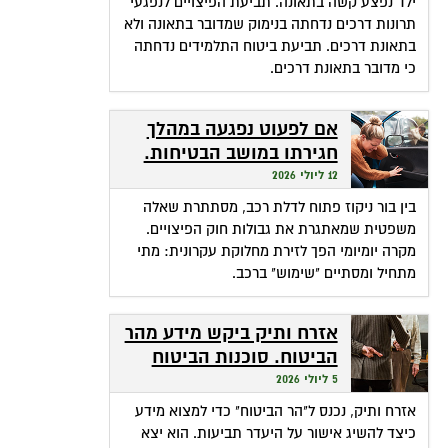
ילד נפצע קשה בתאונה. תביעת הפיצויים לנפגעי
תרונות דרכים נדחתה בנימוק שמדובר בתאונה ולא
בתאונת דרכים. תביעת ביטוח התלמידים נדחתה
כי מדובר בתאונת דרכים.
אם לפעוט נפגעה במהלך
חגירתו במושב הבטיחות.
האם זכאית לפיצויים?
12 ליולי 2026
בין בור ניקוז פתוח לדלת רכב, מסתתרת שאלה
משפטית שמאתגרת את גבולות חוק הפיצויים.
מקרה יומיומי הפך לזירת מחלוקת עקרונית: מתי
מתחיל ומסתיים "שימוש" ברכב.
אזרח ותיק ביקש מידע מהר
הביטוח. סוכנות הביטוח
גבתה מחשבונו פרמיות
5 ליולי 2026
אזרח ותיק, נכנס ל"הר הביטוח" כדי למצוא מידע
כיצד להשיג אישור על היעדר תביעות. הוא יצא