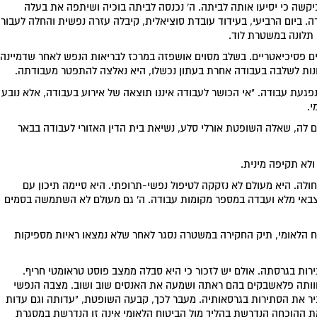
יקשה כי יסיעו אותה לביתה. ה' נכנסה לביתה בוכיה ושיתפה את בעלה
 ביום הרביעי, בעידוד עובדת סוציאלית, קיבלה עזרה נפשית והחלה לעבור
 תלונה במשטרת לוד.
לים פסיכיאטריים. בשלב מסוים אושפזה במרכז לבריאות הנפש לאחר שדמיינה
יונות לשלבה בעבודה אחרת בעתון נכשלו, היא נאלצה להתפטר מעבודתה.
נפגעת עבודה. "אי הכושר לעבודה איננו תוצאה של אירוע בעבודה, אלא נובע
י.
ם לה, שאלה השופטת אורלי סלע, נשיאת בית הדין האזורי לעבודה בבאר
ולא תקיפה מינית.
לה. היא מעולם לא נזקקה לטיפול נפשי-תרופתי. היא סיימה תיכון עם
צבאי מלא ועבדה במספר מקומות עבודה. ה' גם מעולם לא השתמשה בסמים
ח הלאומי, תיק החקירה במשטרה נסגר לאחר שלא נמצאו ראיות מספיקות
ות בגרסתה. אולם יש לזכור כי היא סבלה ממצב פוסט טראומטי חריף.
 חוותה פלאשבקים בהם ראתה ושמעה את האנסים שוב ושוב. מצבה הנפשי
יר את הסתירות בגרסאותיה. מעבר לכך, קבעה השופטת, "עדותה וגם עדות
מת ההוכחה הנדרשת בהליך מול הביטוח הלאומי אינה זו הנדרשת במסגרת