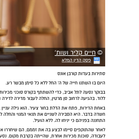
©
חיים קליר ושות'
פסק הדין המלא
סתירות בעדות קורבן אונס
היום בו השתנו חייה של ה' החל ללא כל סימן מבשר רע.
בבוקר נסעה לתל אביב, כדי להשתתף בקורס סוכני מכירות
ללוד. בהגיעה לרחוב סן מרטין, החלה לעבור מדירה לדירה ול
באחת הדירות, פתח את הדלת בחור צעיר. הוא גילה עניין בר
חשדה בדבר. היא הסבירה לשניים את תנאי המנוי והחלה למ
התחננה בפניהם כי יניחו לה. ללא הועיל.
לאחר שהתוקפים סיימו לבצע בה את זממם, הם שיחררו א
לעבודה, סוכנת מכירות אחרת, שהייתה בקרבת מקום. נסע