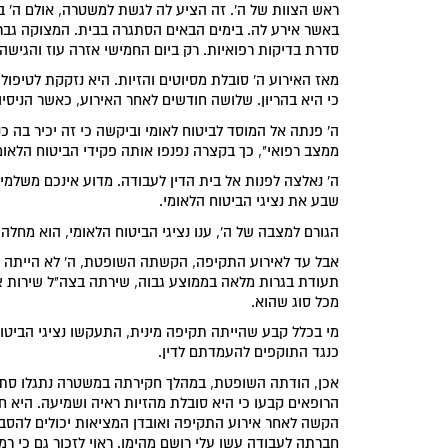
ראש הצוות של ה'. זה הציע לה לגשת למשטרה, אולם ה' ב
באשר אירע לה. בימים הבאים הסתגרה בבית. המצוקה גברה.
סדרת בדיקות רפואיות. רק ביום החמישי אזרה עוז והגישה
מאז האירוע ה' סובלת מסיוטים והזיות. היא נזקקת לטיפו
כי היא בהריון. שלושה חודשים לאחר האירוע, כאשר הניס
ה' פנתה אל המוסד לביטוח לאומי וביקשה כי זה יכיר בה כ
ממצב רפואי", כך בקצרה נפנפו אותה פקידי הביטוח הלאומ
ה' נאלצה לפנות אל בית הדין לעבודה. מדוע אינכם משלמי
שבע את נציגי הביטוח הלאומי.
הגורם למצבה של ה', ענו נציגי הביטוח הלאומי, הוא מחלה 
אבל עד לאירוע התקיפה, הקשתה השופטת, ה' לא הייתה חו
תעודת בגרות מלאה בממוצע גבוה, שירתה בצה"ל שירות 
מכל סוג שהוא.
מי בכלל קבע שהייתה תקיפה מינית, התעקשו נציגי הביטו
כנגד התוקפים להעמדתם לדין.
אכן, הודתה השופטת, במהלך חקירתה במשטרה נתגלו סתיר
הרופאים קבעו כי היא סובלת מהזיות ראיה ושמיעה. היא
הקשה לאחר אירוע התקיפה ואובדן המציאות יכולים להסב
חברתה לעבודה עשו עלי רושם מהימן. ראוי לזכור גם כי ר