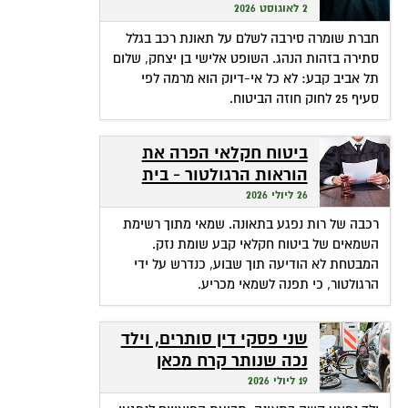
שהופכת אי-דיוק לפטור
2 לאוגוסט 2026
מתשלום
חברת שומרה סירבה לשלם על תאונת רכב בגלל
סתירה בזהות הנהג. השופט אלישי בן יצחק, שלום
תל אביב קבע: לא כל אי-דיוק הוא מרמה לפי
סעיף 25 לחוק חוזה הביטוח.
ביטוח חקלאי הפרה את
הוראות הרגולטור - בית
המשפט חילץ אותה
26 ליולי 2026
רכבה של רות נפגע בתאונה. שמאי מתוך רשימת
השמאים של ביטוח חקלאי קבע שומת נזק.
המבטחת לא הודיעה תוך שבוע, כנדרש על ידי
הרגולטור, כי תפנה לשמאי מכריע.
שני פסקי דין סותרים, וילד
נכה שנותר קרח מכאן
ומכאן
19 ליולי 2026