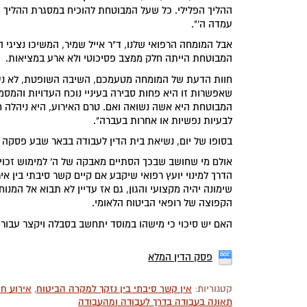
ההליך הפלילי. כל שעל המבוטחת להוכיח במסגרת ההליך שלפ
עמדה ה'".
אבל המומחה הרפואי שלנו, ד"ר אייל שמיר, המשיכו נציגי 
המבוטחת הייתה חלק ממצב פסיכוטי ולא ארע במציאות.
חוות הדעת של המומחה מטעמכם, השיבה השופטת, לא נעלמה
שאפשרות זו היא פחות סבירה בעיניי נוכח העדויות והמסמכ
המבוטחת היא אשה נשואה ואם. טרם האירוע, היא ניהלה חיי
לבעיות נפשיות או אחרות בעברה".
בסופו של יום, נשיאת בית הדין לעבודה בבאר שבע פסקה כ
אולם מי שחושב שבכך הסתיים מאבקה של ה' למימוש זכויו
הדרך למינוי יועץ רפואי שיקבע אם קיים קשר סיבתי בין אי
שימונה יהיה מקצועי והגון, גם אז עדיין לא תבוא אל המנ
הקפוצה של רופאי הביטוח הלאומי.
האם יש סיכוי כי מישהו במוסד יתחשב בסבלה ויקצר עבור
פסק הדין המלא
קטגוריות:
אין קשר סיבתי בין נזקך למקרה הביטוח
,
אירוע חר
תאונה בעבודה בדרך לעבודה ומהעבודה