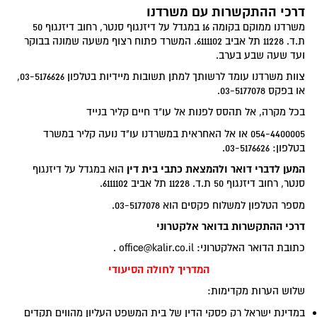
דרכי ההתקשרות עם משרדנו
משרדנו ממוקם בקומה 16 במגדל על דיזנגוף סנטר, רחוב דיזנגוף 50
ת.ד. 11228 תל אביב 6111102. המשרד פתוח רצוף משעה שמונה בבוקר
ועד שעה שבע בערב.
צוות משרדנו עומד לרשותך למתן תשובות מיידיות בטלפון 03-5176626,
או בפקס 03-5177078.
בכל מקרה, אל תהסס לפנות אל עו"ד חיים קליר בנייד
054-4400005 או אל האחראית במשרדנו עו"ד נועה קליר במשרד
בטלפון: 03-5176626.
המען לדברי דואר ולהמצאת כתבי בית דין
הוא במגדל על דיזנגוף
סנטר, רחוב דיזנגוף 50 ת.ד. 11228 תל אביב 6111102.
מספר הטלפון למשלוח פקסים הוא 03-5177078.
דרכי ההתקשרות בדואר אלקטרוני
כתובת הדואר האלקטרוני: office@kalir.co.il .
המדריך לחולה הסיעודי
שלוש הערות מקדימות:
במדינת ישראל רק פסקי הדין של בית המשפט העליון מהווים תקדים