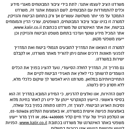
משרדנו הציב לעצמו אתגר: לתת בידי ציבור המבוטחים מאגרי מידע
וכלים להתמודדות עם המבטחים. לשם הגשמת אתגר זה, משרדנו
התמקד על פני יותר משלושה עשורים אך ורק בתחום הביטוח והנזיקין.
למטרה זו בנינו עבור ציבור המבוטחים, השופטים, עורכי הדין והמומחים
בביטוח, את אתר האינטרנט של משרדנו בכתובת www.kalir.co.il,
אתר המכיל מידע שוטף ועדכני בתחום משפט הביטוח והנזיקין וכן
ייעוץ משפטי מקוון.
למטרה זו הוצאנו את המדריך לתובעים תגמולי ביטוח ואת המדריך
לנפגעי תאונות דרכים אותם ניתן להוריד מאתר משרדנו, או לקבלם
ישירות במשרדנו.
גם מדריך זה, המדריך לחולה הסיעודי, נועד להציג בפניך את הכלים
העומדים לרשותך כדי לאלץ את תאגידי הביטוח לקיים את
התחייבויותיהם במלואן. מטרתנו היא לאפשר לך שיקום כלכלי מלא,
ללא חסרון כיס כלשהו.
לשם הזהירות, אנו נאלצים להדגיש, כי המידע המובא במדריך זה הוא
בסיסי וראשוני. הייעוץ הקונקרטי יינתן על ידינו רק לאחר בחינת מלוא
נסיבות הארוע הביטוחי. לצורך זה, דלתנו פתוחה בפניך בכל שאלה,
באמצעות פגישה אישית במשרדנו, או באמצעות הטלפון 03-5176626,
או הטלפון הנייד של עו"ד חיים קליר 054-4400005, או דרך מדור ייעוץ
משפטי באתר האינטרנט של משרדנו בכתובת
www.kalir.co.il
. הפניות
לייעוץ ופגישות הייעוץ אינן כרוכות בתשלום.