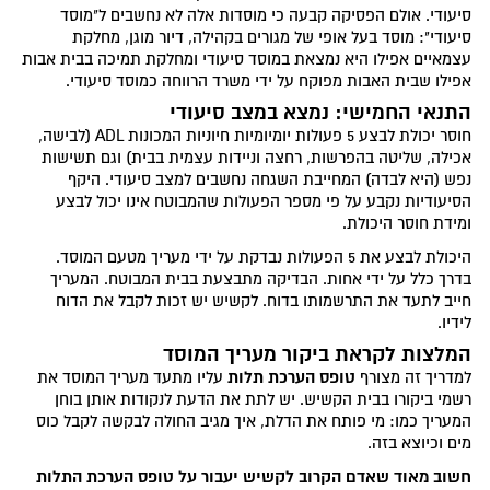
סיעודי. אולם הפסיקה קבעה כי מוסדות אלה לא נחשבים ל"מוסד
סיעודי": מוסד בעל אופי של מגורים בקהילה, דיור מוגן, מחלקת
עצמאיים אפילו היא נמצאת במוסד סיעודי ומחלקת תמיכה בבית אבות
אפילו שבית האבות מפוקח על ידי משרד הרווחה כמוסד סיעודי.
התנאי החמישי: נמצא במצב סיעודי
חוסר יכולת לבצע 5 פעולות יומיומיות חיוניות המכונות ADL (לבישה,
אכילה, שליטה בהפרשות, רחצה וניידות עצמית בבית) וגם תשישות
נפש (היא לבדה) המחייבת השגחה נחשבים למצב סיעודי. היקף
הסיעודיות נקבע על פי מספר הפעולות שהמבוטח אינו יכול לבצע
ומידת חוסר היכולת.
היכולת לבצע את 5 הפעולות נבדקת על ידי מעריך מטעם המוסד.
בדרך כלל על ידי אחות. הבדיקה מתבצעת בבית המבוטח. המעריך
חייב לתעד את התרשמותו בדוח. לקשיש יש זכות לקבל את הדוח
לידיו.
המלצות לקראת ביקור מעריך המוסד
טופס הערכת תלות
למדריך זה מצורף
עליו מתעד מעריך המוסד את
רשמי ביקורו בבית הקשיש. יש לתת את הדעת לנקודות אותן בוחן
המעריך כמו: מי פותח את הדלת, איך מגיב החולה לבקשה לקבל כוס
מים וכיוצא בזה.
חשוב מאוד שאדם הקרוב לקשיש יעבור על טופס הערכת התלות