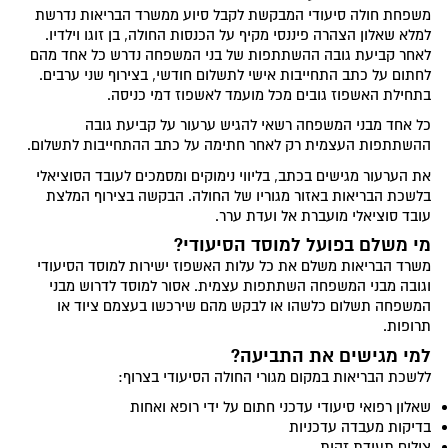
משפחת חולה סיעודי המבקשת לקבל סיוע ממשרד הבריאות נדרשת
למלא שאלון הצהרה פיננסי מקיף על הכנסות החולה, בן זוגו וילדיו.
לאחר קביעת גובה ההשתתפות של בני המשפחה נדרש כל אחד מהם
לחתום על כתב התחייבות אישי לתשלום חודשי, בצירוף שני ערבים.
בתחילת האשפוז גובים מכל מועמד לאשפוז דמי כניסה.
כל אחד מבני המשפחה רשאי להגיש ערעור על קביעת גובה
ההשתתפות העצמית רק לאחר חתימה על כתב ההתחייבות לתשלום.
את הערעור מגישים בכתב, בליווי נימוקים ומסמכים לעובד הסוציאלי
בלשכת הבריאות באזור מגוריו של החולה. הבקשה בצירוף המלצת
עובד סוציאלי מועברת אל ועדת ערר.
מי משלם בפועל למוסד הסיעודי?
משרד הבריאות משלם את כל עלות האשפוז ישירות למוסד הסיעודי
וגובה מבני המשפחה השתתפות עצמית. אסור למוסד לדרוש מבני
המשפחה תשלום כלשהו או לבקש מהם שירכשו בעצמם ציוד או
תרופות.
למי מגישים את התביעה?
ללשכת הבריאות במקום מגורי החולה הסיעודי בצרוף:
שאלון רפואי סיעודי עדכני חתום על ידי רופא ואחות
בדיקות מעבדה עדכניות
צילום תעודת זהות