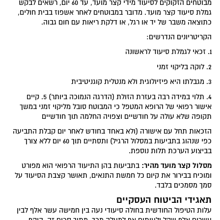
מבוטחים הזקוקים לסיעוד מידי קצר מועד, עד 60 יום, רשאים לבקש
גמלת סיעוד קצר מועד. מדובר במבוטחים לאחר אשפוז בבית חולים,
כתוצאה משבר של יד או רגל, או דלקת ריאות עם חום גבוה.
הקריטריונים הנדרשים:
1. זכאי לגמלת סיעוד לראשונה
2. לוקה בליקוי זמני
3. מגבלתו היא פיזיולוגית ולא מנטלית קוגניטיבית
4. תלוי במידה רבה בעזרת הזולת (הדרגה הנמוכה ביותר) 5. קיים
אישור רפואי של הרופא המטפל כי המבוטח סובל מליקוי זמני במשך
תקופה שלא עולה על חודשיים וצפויה החלמה תוך חודשיים
הזכאות תחל עם אישורה (ולא באחד בחודש לאחר יום קבלת התביעה
כפי שנהוג בתביעות במסלול הרגיל) ותסתיים תוך 60 יום ללא צורך
בביצוע הערכת תלות נוספת.
מסלול קצר מועד מהיר:
בתביעות בהן התיעוד הרפואי הוא מפורט
ומוכיח בבירור את קיום כל חמשת התנאים, תאושר קצבת הסיעוד על
סמך מסמכים בלבד.
תאגידי הביטוח העסקיים
עלות הטיפול החודשית בחולה סיעודי נעה בין חמישה עשר אלף לבין
עשרים אלף שקל ולעיתים אף למעלה מכך. מתוך סכום זה, היקף