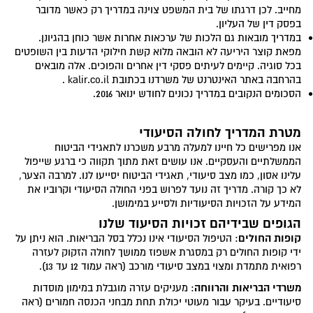
מחייב. לכן דרגתו של בית המשפט צוינה במדריך רק כאשר מדובר
בפסק דין של העליון.
במדריך מובאות גם הלכות של ערכאות אחרות אשר כוחן בהגיונן.
מפאת קוצר היריעה לא הובאה מלוא קשת חילוקי הדעות בין השופטים
בכל סוגיה. קיימים לעיתים פסקי דין אחרים והפוכים. אלה מובאים
בהרחבה באתר האינטרנט של משרדנו בכתובת kalir.co.il .
הסכומים הנקובים במדריך נכונים לחודש ינואר 2016.
מטרת המדריך לחולה הסיעודי
אנו מפרישים כל חיינו למעלה מרבע משכרנו לתאגידי הביטוח
הממשלתיים והעסקיים. אנו עושים זאת מתוך תקווה כי ברגע שייפול
עלינו אסון, כמו מצב סיעודי, תאגידי הביטוח יסייעו לנו. למרבה הצער,
לא כך קורה. מדריך זה נועד לפרוש בפני החולה הסיעודי וקרוביו את
המידע על הזכויות הסיעודיות ולסייע במימושן.
הגופים שבידיהם זכויות הסיעוד שלנו
קופות החולים
: הטיפול הסיעודי אינו נכלל בסל הבריאות. הוא ניתן על
ידי קופות החולים רק במסגרת אשפוז ממושך לחולה הזקוק לעזרה
רפואית מתמדת ומצוי במצב סיעודי מורכב (ראה עמוד 12 עד 13).
משרדי הבריאות והרווחה
: מעניקים עזרה מוגבלת במימון מוסדות
סיעודיים. בעיקר עבור מעוטי יכולת תחת מבחני הכנסה חמורים (ראה