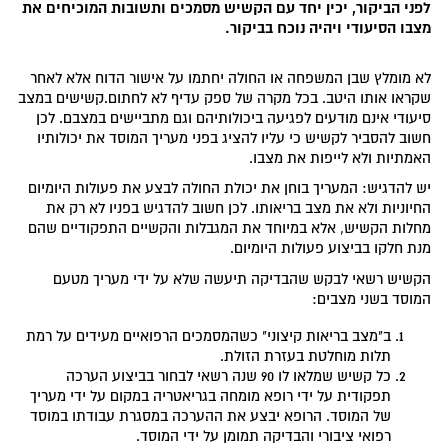
לפני הביקור, יכין יחד עם הקשיש מסמכים ותשובות המוכיחים את
מצבו הסיעודי ויהיה נוכח בביקור.
לא מומלץ שבן המשפחה או החולה יחתמו על אישור הדוח אלא לאחר
שקראו אותו היטב. בכל מקרה של ספק עדיף לא לחתום.קשישים במצב
סיעודי אינם מודעים לפגיעה ביכולותיהם וגם מתביישים במצבם. לכן
חשוב להסביר לקשיש כי עליו להציג בפני מעריך המוסד את יכולותיו
האמתיות ולא לייפות את מצבו.
יש להדגיש: המעריך בוחן את יכולת החולה לבצע את פעולות היומיום
החיוניות ולא את מצב בריאותו. לכן חשוב להדגיש בפניו לא רק את
מחלות הקשיש, אלא במיוחד את המגבלות והקשיים התפקודיים שהם
מנת חלקו בביצוע פעולות היומיום.
הקשיש רשאי לבקש שהבדיקה תיעשה שלא על ידי מעריך מטעם
המוסד בשני מצבים:
ב"מצב בריאות קיצוני" כשהמסמכים הרפואיים מעידים על רמת
תלות מוחלטת בעזרת הזולת.
כל קשיש שמלאו לו 90 שנה רשאי לבחור בביצוע הערכה
תפקודית על ידי רופא מומחה בגריאטריה במקום על ידי מעריך
של המוסד. הרופא יבצע את ההערכה במסגרת עבודתו במוסד
רפואי ציבורי והבדיקה תמומן על ידי המוסד.