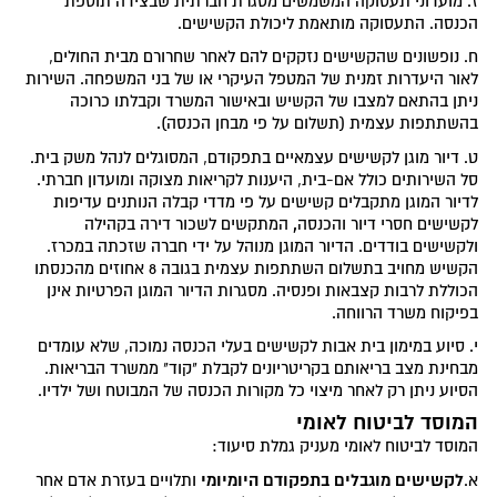
ז. מועדוני תעסוקה המשמשים מסגרת חברתית שבצידה תוספת
הכנסה. התעסוקה מותאמת ליכולת הקשישים.
ח. נופשונים שהקשישים נזקקים להם לאחר שחרורם מבית החולים,
לאור היעדרות זמנית של המטפל העיקרי או של בני המשפחה. השירות
ניתן בהתאם למצבו של הקשיש ובאישור המשרד וקבלתו כרוכה
בהשתתפות עצמית (תשלום על פי מבחן הכנסה).
ט. דיור מוגן לקשישים עצמאיים בתפקודם, המסוגלים לנהל משק בית.
סל השירותים כולל אם-בית, היענות לקריאות מצוקה ומועדון חברתי.
לדיור המוגן מתקבלים קשישים על פי מדדי קבלה הנותנים עדיפות
,
לקשישים חסרי דיור והכנסה
המתקשים לשכור דירה בקהילה
ולקשישים בודדים. הדיור המוגן מנוהל על ידי חברה שזכתה במכרז.
הקשיש מחויב בתשלום השתתפות עצמית בגובה 8 אחוזים מהכנסתו
הכוללת לרבות קצבאות ופנסיה. מסגרות הדיור המוגן הפרטיות אינן
בפיקוח משרד הרווחה.
י. סיוע במימון בית אבות לקשישים בעלי הכנסה נמוכה, שלא עומדים
מבחינת מצב בריאותם בקריטריונים לקבלת "קוד" ממשרד הבריאות.
הסיוע ניתן רק לאחר מיצוי כל מקורות הכנסה של המבוטח ושל ילדיו.
המוסד לביטוח לאומי
המוסד לביטוח לאומי מעניק גמלת סיעוד:
לקשישים מוגבלים בתפקודם היומיומי
א.
ותלויים בעזרת אדם אחר