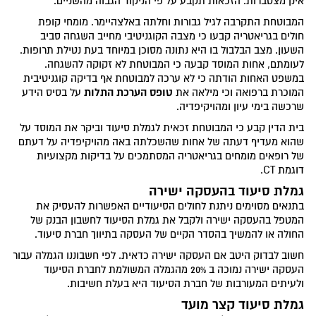
אינן מצטברות. הזכאות תקבע על פי הניקוד הגבוה מהשניים.
המבוטחת התקרבה לגיל גבורות וחלתה באלצהיימר. מומחי קופת
חולים בגריאטריה קבעו כי מצבה הקוגניטיבי מחייב השגחה סביב
השעון. מצב הבלבול בו היא נתונה מסוכן במיוחד בעת נטילת תרופות.
לעומתם, אחות המוסד קבעה כי המבוטחת לא זקוקה להשגחה.
במשפט האחות הודתה כי לא ערכה למבוטחת אף בדיקה קוגניטיבית
טופס הערכת התלות
המוכרת ברפואה וכי מילאה את
על בסיס הידע
שרכשה בימי עיון ומהויקיפדיה.
בית הדין קבע כי המבוטחת זכאית לגמלת סיעוד וביקר את המוסד על
שהוא מעדיף דעתה של אחות שהשכלתה באה מהויקיפדיה על דעתם
של רופאים מומחים בגריאטריה המסתמכים על בדיקות מקצועיות
דוגמת CT.
גמלת סיעוד בהעסקה ישירה
בתנאים מסוימים ניתנת לחולים הסיעודיים האפשרות להעסיק את
המטפל בהעסקה ישירה ולקבל את גמלת הסיעוד לחשבון הבנק של
החולה או להמשיך בהסדר הקיים של העסקה בתיווך חברת סיעוד.
חשוב לבדוק היטב אם העסקה ישירה כדאית. לפי חשבוננו הגמלה עבור
העסקה ישירה נמוכה ב 20% מהגמלה המשולמת לחברת הסיעוד
ולעיתים המעורבות של חברת הסיעוד היא בעלת חשיבות.
גמלת סיעוד קצר מועד