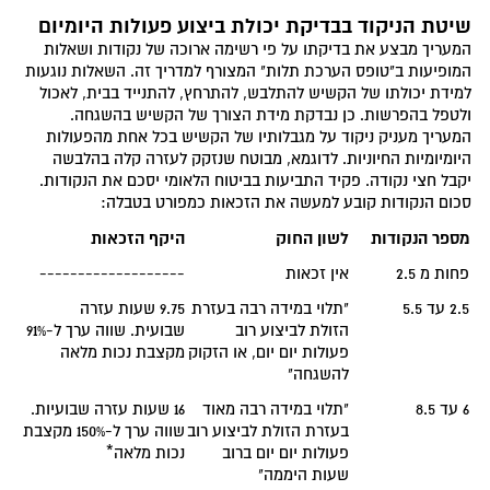
שיטת הניקוד בבדיקת יכולת ביצוע פעולות היומיום
המעריך מבצע את בדיקתו על פי רשימה ארוכה של נקודות ושאלות
המופיעות ב"טופס הערכת תלות" המצורף למדריך זה. השאלות נוגעות
למידת יכולתו של הקשיש להתלבש, להתרחץ, להתנייד בבית, לאכול
ולטפל בהפרשות. כן נבדקת מידת הצורך של הקשיש בהשגחה.
המעריך מעניק ניקוד על מגבלותיו של הקשיש בכל אחת מהפעולות
היומיומיות החיוניות. לדוגמא, מבוטח שנזקק לעזרה קלה בהלבשה
יקבל חצי נקודה. פקיד התביעות בביטוח הלאומי יסכם את הנקודות.
סכום הנקודות קובע למעשה את הזכאות כמפורט בטבלה:
מספר הנקודות
לשון החוק
היקף הזכאות
פחות מ 2.5
אין זכאות
-------------------
2.5 עד 5.5
"תלוי במידה רבה בעזרת
9.75 שעות עזרה
הזולת לביצוע רוב
שבועית. שווה ערך ל-91%
פעולות יום יום, או הזקוק
מקצבת נכות מלאה
להשגחה"
6 עד 8.5
"תלוי במידה רבה מאוד
16 שעות עזרה שבועיות.
בעזרת הזולת לביצוע רוב
שווה ערך ל-150% מקצבת
פעולות יום יום ברוב
נכות מלאה*
שעות היממה"