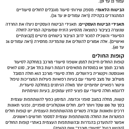
עמוד 13 עד 19).
הביטוח הלאומי
: מספק שירותי סיעוד מוגבלים לחולים סיעודיים
המתגוררים בקהילה (ראה עמודים 19 עד 36).
תאגידי הביטוח העסקיים
: תאגידי הביטוח העסקיים ניצלו את החרדה
שנוצרה בציבור כתוצאה מהסיוע הזניח שמעניקה המדינה לחולה
הסיעודי והשכילו למכור לרוב הציבור ביטוחים פרטיים (קבוצתיים
ואישיים). אלה אמורים להשלים את שהמדינה מחסירה (ראה עמודים 36
עד 60).
קופות החולים
קופות החולים חייבות לממן אשפוז סיעודי מורכב במחלקה לסיעוד
מורכב תומך או במוסדות מתאימים דוגמת רעות בתל אביב, סנט לואיס
ואוגוסטה ויקטוריה בירושלים. חולה סיעודי מורכב הוא חולה הסובל
משילוב של מצב סיעודי עם בעיות רפואיות פעילות המצריכות טיפול
וניטור רפואיים יומיומיים יותר מאלה הניתנים במחלקה סיעודית.
לדוגמא חולה סיעודי עם פצעי לחץ עמוקים, בעיות נשימתיות
קשות, מחלה במצב סופני וכדומה. המימון כפוף להשתתפות עצמית
בסך של 100 שקל ויותר ליום. חולים אונקולוגיים סופניים, נפגעי תאונות
דרכים ותאונות עבודה פטורים מההשתתפות העצמית. יש קופות חולים
הפוטרות את החולה מהשתתפות עצמית למספר חודשים ראשונים.
אפשר להתעדכן בהגדרות ובהשתתפות העצמית באתרי קופות החולים
(הקישו בגוגל "סיעודי מורכב" ושם הקופה).