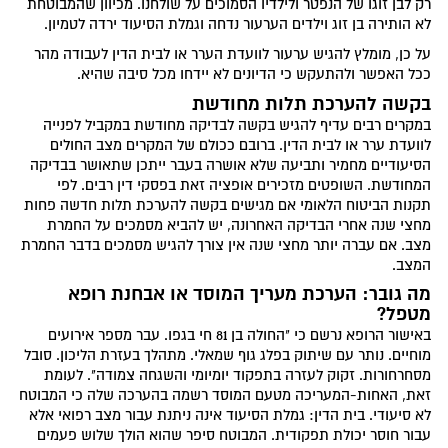
רק לבן זוגו של הנפטר ולילדיו הסמוכים על שולחנו. מכיוון שהמבוטחת
לא הותירה בן זוג וילדים הערעור נדחה וגמלת הסיעוד ירדה לטמיון.
על כן, מומלץ להגיש ערעור לוועדת הערר או לבית הדין לעבודה מהר
ככל האפשר ולהתעקש כי הדיונים לא יידחו מכל סיבה שהיא.
בקשה להערכת תלות מחודשת
במקרים רבים עדיף להגיש בקשה לבדיקה מחודשת במקביל לפנייה
לוועדת ערר או לבית הדין. ברובם ככולם של המקרים מצב החולים
הסיעודיים מחמיר ותביעה שלא אושרה בעבר ייתכן שתאושר בבדיקה
המחודשת. השופטים מזכירים אופציה זאת בפסקי דין רבים. לפי
תקנות הביטוח הלאומי אם מגישים בקשה להערכת תלות חדשה פחות
מחצי שנה אחרי הבדיקה האחרונה, יש להביא מסמכים על החמרת
מצב. אם עברה יותר מחצי שנה אין צורך להגיש מסמכים בדבר החמרת
המצב.
מה גובר: הערכת מעריך המוסד או אבחנת רופא
מטפל?
באישור הרופא נרשם כי "החולה בן 81 חי בגפו. עבר מספר אירועים
מוחיים. נותר עם שיתוק בפלג גוף שמאלי. מתהלך בעזרת הליכון. סובל
מסחרחורות. זקוק לעזרה בתפקוד יומיומי והשגחה צמודה". לעומת
זאת, האחות-המעריכה מטעם המוסד רשמה בהערכה שלה כי המבוטח
לא סיעודי. בית הדין: גמלת הסיעוד אינה ניתנת עבור מצב רפואי אלא
עבור חוסר יכולת תפקודית. המבוטח סיפר שהוא הולך שלוש פעמים