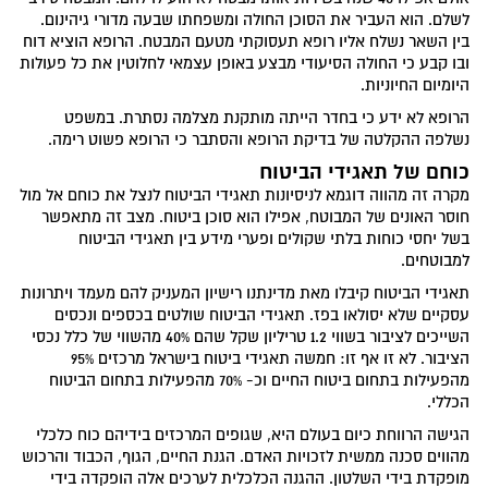
לשלם. הוא העביר את הסוכן החולה ומשפחתו שבעה מדורי גיהינום.
בין השאר נשלח אליו רופא תעסוקתי מטעם המבטח. הרופא הוציא דוח
ובו קבע כי החולה הסיעודי מבצע באופן עצמאי לחלוטין את כל פעולות
היומיום החיוניות.
הרופא לא ידע כי בחדר הייתה מותקנת מצלמה נסתרת. במשפט
נשלפה ההקלטה של בדיקת הרופא והסתבר כי הרופא פשוט רימה.
כוחם של תאגידי הביטוח
מקרה זה מהווה דוגמא לניסיונות תאגידי הביטוח לנצל את כוחם אל מול
חוסר האונים של המבוטח, אפילו הוא סוכן ביטוח. מצב זה מתאפשר
בשל יחסי כוחות בלתי שקולים ופערי מידע בין תאגידי הביטוח
למבוטחים.
תאגידי הביטוח קיבלו מאת מדינתנו רישיון המעניק להם מעמד ויתרונות
עסקיים שלא יסולאו בפז. תאגידי הביטוח שולטים בכספים ונכסים
השייכים לציבור בשווי 1.2 טריליון שקל שהם 40% מהשווי של כלל נכסי
הציבור. לא זו אף זו: חמשה תאגידי ביטוח בישראל מרכזים 95%
מהפעילות בתחום ביטוח החיים וכ- 70% מהפעילות בתחום הביטוח
הכללי.
הגישה הרווחת כיום בעולם היא, שגופים המרכזים בידיהם כוח כלכלי
מהווים סכנה ממשית לזכויות האדם. הגנת החיים, הגוף, הכבוד והרכוש
מופקדת בידי השלטון. ההגנה הכלכלית לערכים אלה הופקדה בידי