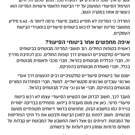
הטיפול הסיעודי המוענק על ידי הביטוח הלאומי ורשויות המדינה הוא
כעשרים אחוז במקרה הטוב.
החרדה כי המדינה לא תסייע במצב סיעודי גרמה ליותר מ- 5.42 מיליון
מתושבי מדינת ישראל לרכוש ביטוחים סיעודיים בתאגידי הביטוח
העסקיים.
איפה מחפשים אחר ביטוחי הסיעוד?
ראשית בקופות החולים. רוב תושבי המדינה מבוטחים בביטוחים
סיעודיים קולקטיביים הנעשים דרך קופות החולים. נכון לכתיבת מדריך
זה, חברי הכללית מבוטחים בהראל, חברי מכבי ולאומית מבוטחים
בכלל, חברי מאוחדת מבוטחים בהפניקס.
ישנם עוד ביטוחים סיעודיים קולקטיביים רבים הנעשים דרך וועדי
וארגוני עובדים וארגונים סקטוריאליים. למשל, חברי הסתדרות המורים
מבוטחים בהפניקס, חברי ארגון נכי צה"ל מבוטחים בהראל.
מעבר לכך, חשוב לבדוק אם הקשיש הסיעודי עצמו לא רכש ביטוח
סיעודי פרטי. כאן אין מנוס מעבודת בילוש. מתחילים בבדיקה יסודית
בניירת כמו בחשבון הבנק. מחפשים בדואר דיווחים תקופתיים מטעם
מבטחים. חשוב לפנות גם לסוכן הביטוח ולבקש את כל תיקי הפוליסות
של המבוטח. לעיתים גם אצל רואה החשבון של המבוטח יש קבלות על
תשלום פרמיות שמהן ניתן לעלות על ביטוחים.