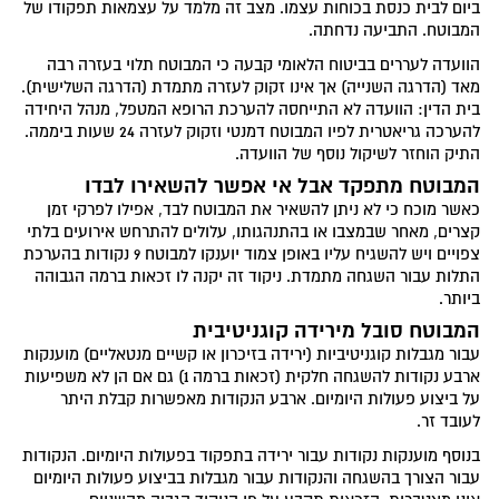
ביום לבית כנסת בכוחות עצמו. מצב זה מלמד על עצמאות תפקודו של
המבוטח. התביעה נדחתה.
הוועדה לעררים בביטוח הלאומי קבעה כי המבוטח תלוי בעזרה רבה
מאד (הדרגה השנייה) אך אינו זקוק לעזרה מתמדת (הדרגה השלישית).
בית הדין: הוועדה לא התייחסה להערכת הרופא המטפל, מנהל היחידה
להערכה גריאטרית לפיו המבוטח דמנטי וזקוק לעזרה 24 שעות ביממה.
התיק הוחזר לשיקול נוסף של הוועדה.
המבוטח מתפקד אבל אי אפשר להשאירו לבדו
כאשר מוכח כי לא ניתן להשאיר את המבוטח לבד, אפילו לפרקי זמן
קצרים, מאחר שבמצבו או בהתנהגותו, עלולים להתרחש אירועים בלתי
צפויים ויש להשגיח עליו באופן צמוד יוענקו למבוטח 9 נקודות בהערכת
התלות עבור השגחה מתמדת. ניקוד זה יקנה לו זכאות ברמה הגבוהה
ביותר.
המבוטח סובל מירידה קוגניטיבית
עבור מגבלות קוגניטיביות (ירידה בזיכרון או קשיים מנטאליים) מוענקות
ארבע נקודות להשגחה חלקית (זכאות ברמה 1) גם אם הן לא משפיעות
על ביצוע פעולות היומיום. ארבע הנקודות מאפשרות קבלת היתר
לעובד זר.
בנוסף מוענקות נקודות עבור ירידה בתפקוד בפעולות היומיום. הנקודות
עבור הצורך בהשגחה והנקודות עבור מגבלות בביצוע פעולות היומיום