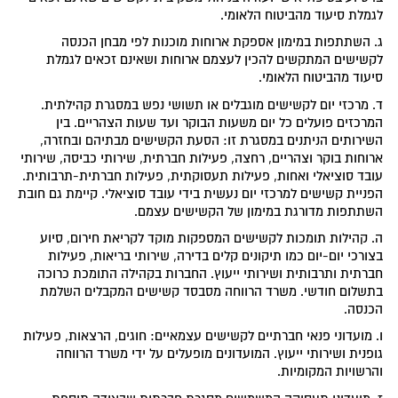
לגמלת סיעוד מהביטוח הלאומי.
ג. השתתפות במימון אספקת ארוחות מוכנות לפי מבחן הכנסה
לקשישים המתקשים להכין לעצמם ארוחות ושאינם זכאים לגמלת
סיעוד מהביטוח הלאומי.
ד. מרכזי יום לקשישים מוגבלים או תשושי נפש במסגרת קהילתית.
המרכזים פועלים כל יום משעות הבוקר ועד שעות הצהריים. בין
השירותים הניתנים במסגרת זו: הסעת הקשישים מבתיהם ובחזרה,
ארוחות בוקר וצהריים, רחצה, פעילות חברתית, שירותי כביסה, שירותי
עובד סוציאלי ואחות, פעילות תעסוקתית, פעילות חברתית-תרבותית.
הפניית קשישים למרכזי יום נעשית בידי עובד סוציאלי. קיימת גם חובת
השתתפות מדורגת במימון של הקשישים עצמם.
ה. קהילות תומכות לקשישים המספקות מוקד לקריאת חירום, סיוע
בצורכי יום-יום כמו תיקונים קלים בדירה, שירותי בריאות, פעילות
חברתית ותרבותית ושירותי ייעוץ. החברות בקהילה התומכת כרוכה
בתשלום חודשי. משרד הרווחה מסבסד קשישים המקבלים השלמת
הכנסה.
ו. מועדוני פנאי חברתיים לקשישים עצמאיים: חוגים, הרצאות, פעילות
גופנית ושירותי ייעוץ. המועדונים מופעלים על ידי משרד הרווחה
והרשויות המקומיות.