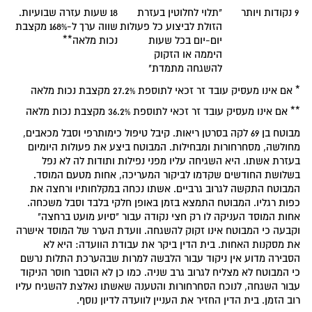
9 נקודות ויותר
"תלוי לחלוטין בעזרת
18 שעות עזרה שבועיות.
הזולת לביצוע כל פעולות
שווה ערך ל-168% מקצבת
יום-יום בכל שעות
נכות מלאה**
היממה או הזקוק
להשגחה מתמדת"
* אם אינו מעסיק עובד זר זכאי לתוספת 27.2% מקצבת נכות מלאה
** אם אינו מעסיק עובד זר זכאי לתוספת 36.2% מקצבת נכות מלאה
מבוטח בן 69 לקה בסרטן ריאות. קיבל טיפול כימותרפי וסבל מכאבים,
מחולשה, מסחרחורות ומבחילות. המבוטח ביצע את פעולות היומיום
בעזרת אשתו. היא השגיחה עליו מפני נפילות ותודות לה לא נפל
בשלושת החודשים שקדמו לביקור המעריכה, אחות מטעם המוסד.
המבוטח התקשה לגרוב גרביים. אשתו נכחה במקלחותיו ורחצה את
כפות רגליו. המבוטח התמצא בזמן באופן חלקי בלבד וסבל משכחה.
אחות המוסד העניקה לו רק חצי נקודה עבור "סיוע מועט ברחצה"
וקבעה כי המבוטח אינו זקוק להשגחה. וועדת הערר של המוסד אישרה
את מסקנות האחות. בית הדין ביקר את עבודת הוועדה: היא לא
הסבירה מדוע אין ניקוד עבור הלבשה למרות שבהערכת התלות נרשם
כי המבוטח לא מצליח לגרוב גרב שניה. כמו כן לא הוסבר חוסר הניקוד
עבור השגחה, לנוכח הסחרחורות והטענה שאשתו נאלצת להשגיח עליו
רוב הזמן. בית הדין החזיר את העניין לוועדה לדיון נוסף.