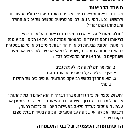
משרד הבריאות
משרד הבריאות מסייע במימון אשפוז במוסד סיעודי לחולים סיעודיים
ולתשושי נפש. הסיוע ניתן לפי קריטריונים נוקשים של יכולות החולה
ומשפחתו (מתן "קוד").
"חולה סיעודי"
על פי הגדרת משרד הבריאות הוא "אדם שמצב
בריאותו ותפקודו ירודים, כתוצאה ממחלה כרונית או מליקוי קבוע גופני
או מנטלי הסובל מבעיות רפואיות הדורשות מעקב רפואי מיומן במסגרת
רפואית לתקופה ממושכת, שטיפול רפואי אקטיבי לא ישפר את מצבו,
ושנתקיים בו אחד או יותר מהמצבים להלן:
הוא מרותק למיטה או לעגלת נכים.
אין לו שליטה על הסוגרים או אחד מהם.
הוא מתהלך בקושי רב עקב פתולוגיה או סיבוכים של מחלות
שונות".
"תשוש נפש"
על פי הגדרת משרד הבריאות הוא "אדם היכול להתהלך,
אך סובל מירידה בזיכרון, בשיפוט, בהתמצאות- במידה כזו שמסכן את
עצמו. הוא זקוק לעזרה מלאה בפעילות היום-יום לרבות רחצה,
הלבשה, אכילה, אי שליטה על הסוגרים, הכוונה בניידות בגלל מצבו
הקוגניטיבי".
ההשתתפות העצמית של בני המשפחה