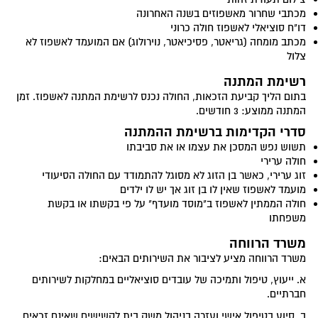
מכתבי שחרור מאשפוזים בשנה האחרונה
דו"ח סוציאלי לאשפוז חולה כרוני
מכתב מומחה (גריאטר, פסיכיאטר, נוירולוג) אם המועמד לאשפוז לא
צלול
רשימת המתנה
בתום הליך קביעת הזכאות, החולה נכנס לרשימת המתנה לאשפוז. זמן
המתנה ממוצע: 3 חודשים.
סדרי הקדימות ברשימת ההמתנה
תשוש נפש המסכן את עצמו או את סביבתו
חולה ערירי
זוג ערירי, כאשר בן הזוג לא מסוגל להתמודד עם החולה הסיעודי
מועמד לאשפוז שאין לו בן זוג אך יש לו ילדים
חולה הממתין לאשפוז ב"מוסד מועדף" על פי בקשתו או בקשת
משפחתו
משרד הרווחה
משרד הרווחה מציע לציבור את השירותים הבאים:
א. ייעוץ, טיפול ותמיכה של עובדים סוציאליים במחלקות לשירותים
חברתיים.
ב. סיוע בטיפול אישי ועזרה בניהול משק בית לקשישים שאינם זכאים