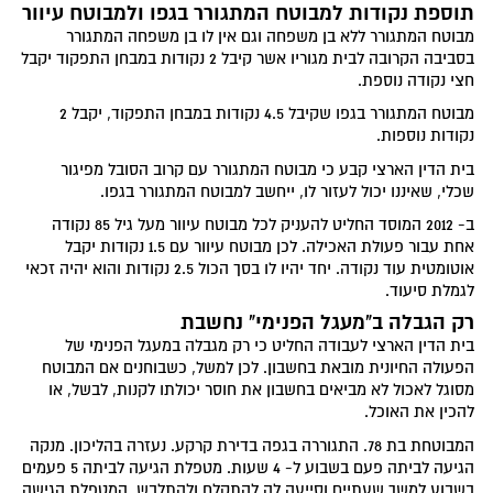
תוספת נקודות למבוטח המתגורר בגפו ולמבוטח עיוור
מבוטח המתגורר ללא בן משפחה וגם אין לו בן משפחה המתגורר
בסביבה הקרובה לבית מגוריו אשר קיבל 2 נקודות במבחן התפקוד יקבל
חצי נקודה נוספת.
מבוטח המתגורר בגפו שקיבל 4.5 נקודות במבחן התפקוד, יקבל 2
נקודות נוספות.
בית הדין הארצי קבע כי מבוטח המתגורר עם קרוב הסובל מפיגור
שכלי, שאיננו יכול לעזור לו, ייחשב למבוטח המתגורר בגפו.
ב- 2012 המוסד החליט להעניק לכל מבוטח עיוור מעל גיל 85 נקודה
אחת עבור פעולת האכילה. לכן מבוטח עיוור עם 1.5 נקודות יקבל
אוטומטית עוד נקודה. יחד יהיו לו בסך הכול 2.5 נקודות והוא יהיה זכאי
לגמלת סיעוד.
רק הגבלה ב"מעגל הפנימי" נחשבת
בית הדין הארצי לעבודה החליט כי רק מגבלה במעגל הפנימי של
הפעולה החיונית מובאת בחשבון. לכן למשל, כשבוחנים אם המבוטח
מסוגל לאכול לא מביאים בחשבון את חוסר יכולתו לקנות, לבשל, או
להכין את האוכל.
המבוטחת בת 78. התגוררה בגפה בדירת קרקע. נעזרה בהליכון. מנקה
הגיעה לביתה פעם בשבוע ל- 4 שעות. מטפלת הגיעה לביתה 5 פעמים
בשבוע למשך שעתיים וסייעה לה להתקלח ולהתלבש. המטפלת הגישה