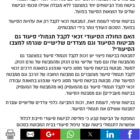
ביטוח מכל הביטוחים יחד במצטבר ללא מגבלה אפילו סכומי הביטוח
עולים על הוצאות הסיעוד בפועל.
בביטוח שיפוי לעומת זאת, המבוטח זכאי לקבל רק את עלויות הסיעוד
בפועל. הסכום העודף נותר בידי המבטחים.
האם החולה הסיעודי זכאי לקבל תגמולי סיעוד גם
מביטוח הסיעוד וגם מצדדים שלישיים שגרמו למצבו
הסיעודי?
למבוטח בביטוח פיצוי יש זכות לקבל תגמולי סיעוד במצטבר גם
מהמבטח שלו וגם מצד שלישי גורם הנזק ומהמבטח של גורם הנזק.
למשל, מבוטח בביטוח סיעוד מסוג פיצוי שנפגע בתאונת דרכים זכאי
לקבל תגמולי סיעוד מצטברים גם ממבטח החובה של הרכב וגם ממבטח
הסיעוד שלו. מבוטח בביטוח סיעוד מסוג פיצוי שנפגע בתאונת עבודה
זכאי לקבל תגמולי סיעוד גם מהמעסיק (או מהמבטח של המעסיק
בביטוח מעבידים) וגם ממבטח הסיעוד.
בביטוח שיפוי, לעומת זאת, זכות התביעה כלפי צדדים שלישיים עוברת
למבטח ששילם את תגמולי הסיעוד.
המפקח על הביטוח קבע כי פוליסה לביטוח סיעודי חייבת לכלול
אפשרות לתגמולי ביטוח עבור טיפול סיעודי בבית המבוטח בסכום
מוסכם (פיצוי בלבד) או בדרך של מתן שירות בפועל על ידי המבטח.
אולם למבוטח תהיה הזכות לבחור בין סוג תגמולי הביטוח, בכל עת,