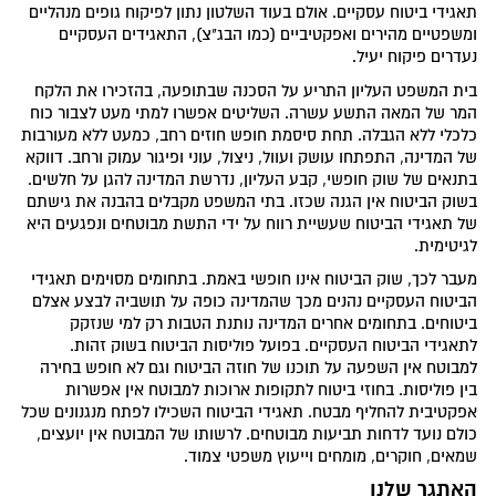
תאגידי ביטוח עסקיים. אולם בעוד השלטון נתון לפיקוח גופים מנהליים
ומשפטיים מהירים ואפקטיביים (כמו הבג"צ), התאגידים העסקיים
נעדרים פיקוח יעיל.
בית המשפט העליון התריע על הסכנה שבתופעה, בהזכירו את הלקח
המר של המאה התשע עשרה. השליטים אפשרו למתי מעט לצבור כוח
כלכלי ללא הגבלה. תחת סיסמת חופש חוזים רחב, כמעט ללא מעורבות
של המדינה, התפתחו עושק ועוול, ניצול, עוני ופיגור עמוק ורחב. דווקא
בתנאים של שוק חופשי, קבע העליון, נדרשת המדינה להגן על חלשים.
בשוק הביטוח אין הגנה שכזו. בתי המשפט מקבלים בהבנה את גישתם
של תאגידי הביטוח שעשיית רווח על ידי התשת מבוטחים ונפגעים היא
לגיטימית.
מעבר לכך, שוק הביטוח אינו חופשי באמת. בתחומים מסוימים תאגידי
הביטוח העסקיים נהנים מכך שהמדינה כופה על תושביה לבצע אצלם
ביטוחים. בתחומים אחרים המדינה נותנת הטבות רק למי שנזקק
לתאגידי הביטוח העסקיים. בפועל פוליסות הביטוח בשוק זהות.
למבוטח אין השפעה על תוכנו של חוזה הביטוח וגם לא חופש בחירה
בין פוליסות. בחוזי ביטוח לתקופות ארוכות למבוטח אין אפשרות
אפקטיבית להחליף מבטח. תאגידי הביטוח השכילו לפתח מנגנונים שכל
כולם נועד לדחות תביעות מבוטחים. לרשותו של המבוטח אין יועצים,
שמאים, חוקרים, מומחים וייעוץ משפטי צמוד.
האתגר שלנו