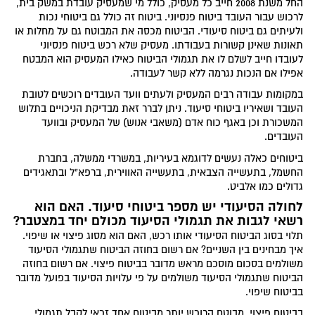
החל משנת 2008 חייב כל מעסיק, כולל מי שמעסיק עובדת במשק בית,
לרכוש עבור העובד ביטוח פנסיוני. ביטוח זה כולל גם ביטוחי נכות
ולעיתים גם ביטוח סיעודי. הביטוח מכסה את המבוטח גם על מחלות או
תאונות שאינן קשורות בעבודתו. מעסיק שלא רכש ביטוח פנסיוני
לעובדו חייב לשלם לו את תגמולי הביטוח כאילו המעסיק הוא המבטח
אפילו אם הנכות נגרמה ללא קשר לעבודה.
במקומות עבודה רבים המעסיק ולעתים וועד העובדים רוכשים לטובת
העובד ושאיריו ביטוחי סיעוד. ניתן לברר זאת מבדיקת הניכויים בתלוש
המשכורת וכן באגף כוח אדם (משאבי אנוש) של המעסיק ובוועד
העובדים.
ביטוחים כאלה נעשים לדוגמא בעיריות, במשרדי ממשלה, בחברת
החשמל, בתעשייה הצבאית, בתעשייה האווירית, ברפא"ל ובתאגידים
גדולים כמו אלביט.
לחולה הסיעודי יש מספר ביטוחי סיעוד. האם הוא
רשאי לגבות את תגמולי הסיעוד מכולם יחד במצטבר?
תלוי בסוג הביטוח הסיעודי אותו רכש, האם הוא מסוג פיצוי או שיפוי.
איך מבחינים בין השניים? אם רשום בחוזה הביטוח שתגמולי הסיעוד
משולמים בסכום מוסכם מראש מדובר בביטוח פיצוי. אם רשום בחוזה
הביטוח שתגמולי הסיעוד משולמים על פי עלויות הסיעוד בפועל מדובר
בביטוח שיפוי.
בביטוח פיצוי, מבוטח הרוכש יותר מביטוח אחד זכאי לקבל תגמולי