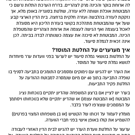
לה ארוחת בוקר והכינה מרק לצהריים. בדו"ח הערכת התלות נרשם כי
המבוטחת אוכלת ושותה ללא עזרה, שולטת בסוגריה באופן מלא, אך
נזקקת לעזרה בהלבשה ועזרה חלקית ברחצה. בית הדין הארצי קבע
שעל אף שהמבוטחת מתהלכת בקושי בעזרת הליכון היא מסוגלת
לאכול בעצמה ואף הגישה לעצמה את ארוחת הצהריים שהמטפלת
הכינה. המבוטחת לא סיכנה את עצמה כשנותרה לבדה בביתה. לכן
אינה זכאית לגמלת סיעוד.
איך מערערים על החלטת המוסד?
על החלטות בנושאי גמלת סיעוד יש לערער בפני וועדות ערר מיוחדות
לנושא גמלת סיעוד של המוסד.
את הערר יש להגיש עם נימוקים ומסמכים התומכים בתביעה לסניף בו
טופלה התביעה בתוך 60 יום מיום שנמסרה למבוטח ההודעה על
החלטת פקיד התביעות.
בערר יש לציין אם ברצון המשפחה שהדיון יתקיים בנוכחות נציג
המבוטח (או המבוטח עצמו) או שהדיון יתקיים שלא בנוכחותו ויסתמך
על המסמכים שצורפו לערר בלבד.
מומלץ לעמוד על זכותו של הקשיש (או בן משפחתו המצוי בפרטים)
להשמיע את קולו באופן אישי בפני חברי הוועדה.
ערעור על החלטת וועדת הערר יש להגיש לבית הדין האזורי לעבודה