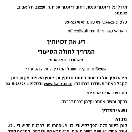
מגדל על דיזנגוף סנטר, רחוב דיזנגוף 50 ת.ד. 11228, תל אביב,
6111102
03-5177078
טלפון: 03-5176626 פקס:
דואר אלקטרוני: office@kalir.co.il
דע את זכויותיך
המדריך לחולה הסיעודי
מהדורת ינואר 2016
2016© חיים קליר ושות' המדריך לחולה הסיעודי
מידע נוסף על תביעות ביטוח ונזיקין וכן ייעוץ משפטי מקוון ניתן
לקבל באתר משרדנו בכתובת:
www.kalir.co.il
ובטלפון: 03-5176626
מוקדש להורינו אהובינו:
רבקה ומשה אסתר וקלמן זכרם לברכה
נושאי המדריך:
מבוא
סוכן ביטוח חלה והפך לסיעודי. בני משפחתו פנו למבטח הסיעודי שלו.
אולם אפילו 40 שנה בשירות אותו מבטח לא הועילו להם. המבטח סירב