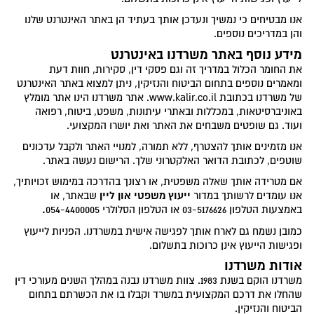
אנו מבטיחים כי נמשיך ונעדכן אותך בעתיד הן באתר האינטרנט שלנו
והן במדריכים נוספים.
מידע נוסף באתר משרדנו באינטרנט
את החומר הכלול במדריך זה וגם פסקי דין, סקירות, חוות דעת
ומאמרים נוספים בתחום הביטוח והנזיקין, ניתן למצוא באתר האינטרנט
של משרדנו בכתובת www.kalir.co.il. אתר משרדנו הינו אתר מומלץ
באוניברסיטאות, במכללות ובאתרי עיתונות, משפט, ביטוח, רפואה
ועוד. גם שופטים משבחים את האתר ואת יושרו המקצועי.
אנו מזמינים אותך להצטרף, ללא תמורה, למנויי האתר ולקבל עדכונים
שוטפים, לכתובת הדואר האלקטרוני שלך. הרישום נעשה באתר.
אם מטרידה אותך שאלה משפטית, או רצונך בהדרכה במימוש זכויותיך,
ייעוץ משפטי און ליין
אנו עומדים לרשותך במדור
שבאתר, או
.
באמצעות הטלפון 03-5176626 או הטלפון הסלולרי 054-4400005
כמובן נשמח גם לארח אותך לפגישה אישית במשרדנו. הפניות לייעוץ
ופגישות הייעוץ אינן כרוכות בתשלום.
אודות משרדנו
משרדנו הוקם בשנת 1983. צוות משרדנו נבנה במהלך השנים מעורכי דין
שהחלו את דרכם המקצועית במשרד וקבלו בו את הכשרתם בתחום
הביטוח והנזיקין.