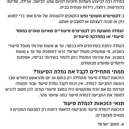
במידה רבה לביצוע פעולות חיוניות לקיום שהן: לבישה, אכילה, שליטה
בהפרשות, רחצה, ניידות עצמית בבית.
לקשישים תשושי נפש
ב.
הזקוקים להשגחה של אדם אחר כדי למנוע
נזק או סכנה לעצמם או לסובבים אותם.
הגמלה מוענקת רק לקשישים סיעודיים שאינם שוהים במוסד
סיעודי או במחלקה סיעודית
הגמלה ניתנת בשירותים ולא בכסף: עד 18 שעות שירותי מטפל סיעודי
בשבוע. מי שמעסיק מטפל ישראלי זכאי לתוספת של עד 4 שעות
בשבוע. את שירותי המטפל ניתן להמיר בשירותי כביסה, אספקת
חיתולים ומועדון מבוטחים.
ממתי מתחילים לקבל את גמלת הסיעוד?
הזכאות לגמלת סיעוד מתחילה רק בתום 30 יום מהראשון בחודש שבו
הוגשה התביעה לגמלה. אין זכות לקבל גמלת סיעוד עבור תקופה
קודמת גם אם יוכח שהקשיש היה במצב סיעודי קודם. לכן חשוב להגיש
למוסד את התביעה לגמלת סיעוד כמה שיותר מהר.
תנאי הזכאות לגמלת סיעוד
הזכאות לגמלת סיעוד מהביטוח הלאומי ניתנת רק למבוטח המקיים 5
תנאים מצטברים:
א. תושב ישראל