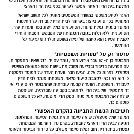
בתוך 12 חודשים מיום קבלת ההודעה הכתובה על החלטת הוועדה. על
החלטת בית הדין האזורי אפשר לערער בפני בית הדין הארצי.
האגף לסיוע משפטי במשרד המשפטים מעניק לכל תושב ישראל
המעוניין בכך סיוע בייצוג בערעור לבית הדין לעבודה על החלטות
המוסד בענייני גמלת סיעוד. הסיוע אינו כולל ייצוג בפני וועדות ערר.
הסיוע ניתן ללא תלות בגובה הכנסותיו של המבקש. המבחן היחידי
לקבלת הסיוע הוא קיומה של עילה משפטית להגיש ערעור על
ההחלטה.
ערעור רק על "טעויות משפטיות"
המבוטח בן ה- 87 עבר אירוע מוחי, נותר עם יד ורגל שאינן מתפקדות,
עם הפרעות בדיבור ובבליעה וסובל מתשישות נפש כתוצאה משיטיון
וסקולרי. למרות כל אלה, הגיעו חברי וועדת הערר של המוסד למסקנה
כי הוא לא זכאי לקצבת סיעוד מלאה. משפחתו פנתה לבית הדין
לעבודה. השופטת: הוועדה קבעה עובדתית שהמבוטח לא סיעודי ואין
זה מתפקידו של בית הדין להתערב בקביעה עובדתית. השופטת
שילחה את המבוטח מעל פניה. פסק הדין מוטעה. לא כל השופטים
פוסקים כך.
חשיבות הגשת התביעה בהקדם האפשרי
המוסד שלל מניצולת שואה סיעודית את גמלת הסיעוד. המחלוקת
הגיעה לבית הדין הארצי לעבודה. בטרם נדון הערעור המבוטחת
נפטרה. בית הדין: חוב גמלת סיעוד משולם על פי חוק הביטוח הלאומי