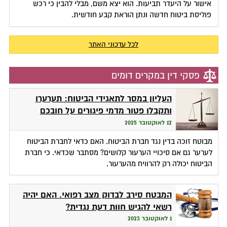
אישור על היעדר תביעות. הוא יצא משם, מבלי להבין כי רכש
פוליסת ביטוח חדשה ונתן הוראת קבע חודשית.
לכל עדכוני האתר
פסקי דין במקרים דומים
העליון במסר לתאגידי הביטוח: תערערו
ותקבלו פטור מדמי פיגורים על חובכם
למבוטח
12 לאוקטובר 2025
מבוטח זוכה בדין נגד חברת הביטוח. האם כדאי לחברת הביטוח
לערער גם אם סיכויי הערעור קלושים? מסתבר שכדאי. כי חברת
הביטוח יכולה רק להרוויח מהערעור.
המבטח סירב לבדוק מצב רפואי. האם יהיה
רשאי להגיש חוות דעת נגדית?
1 לאוקטובר 2023