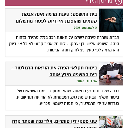
טרי מן המדף
בית המשפט: טענת מרמה אינה אבקת
קסמים שהופכת אי-דיוק לפטור מתשלום
2 לאוגוסט 2026
חברת שומרה סירבה לשלם על תאונת רכב בגלל סתירה בזהות
הנהג. השופט אלישי בן יצחק, שלום תל אביב קבע: לא כל אי-דיוק
הוא מרמה לפי סעיף 25 לחוק חוזה הביטוח.
ביטוח חקלאי הפרה את הוראות הרגולטור -
בית המשפט חילץ אותה
26 ליולי 2026
רכבה של רות נפגע בתאונה. שמאי מתוך רשימת השמאים של
ביטוח חקלאי קבע שומת נזק. המבטחת לא הודיעה תוך שבוע,
כנדרש על ידי הרגולטור, כי תפנה לשמאי מכריע.
שני פסקי דין סותרים, וילד נכה שנותר קרח