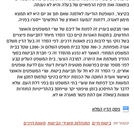
בתאונה ואת תיקיו הרפואיים של בעלה והיא לא נענתה.
בקיצור, השופטת הודיעה לאלמנה שאם תוך 30 יום היא לא תמצא
מימון לאגרה, דלתות "המעוז האחרון של החלשים" ייסגרו בפניה.
ואני מבקש בעניין זה לפנות אל ליבם של שרי המשפטים והאוצר
החדשים. בתקנות האגרות קיים כבר הסדר מיוחד לתביעות פיצויים
בשל נזקי גוף לרבות בגין תאונות דרכים. לפי הסדר זה בעל הדין משלם
אגרה מופחתת, כ-700 שקל בבית משפט השלום וכ-1,200 שקל בבית
המשפט המחוזי. האוצר לא נפגע מהסדר זה כי חברת הביטוח בסוף
ההליך משלמת את היתרה. למרבה הצער, בית המשפט העליון קבע
לפני מספר שנים בפרשנות מוטעית לעניות דעתי וגם לדעת שופטים
אחרים, כי הסדר זה לא חל על תביעות ביטוח. שרי המשפטים והאוצר
באישור וועדת החוקה של הכנסת יכולים בהינף קולמוס לתקן את
המעוות וכך לפתוח את שערי בתי המשפט גם בפני דלת העם. שלא
לדבר על החיסכון בזמן שיפוטי יקר שייחסך בהתדיינויות החוזרות
ונשנות בשאלה אם לתת פטור מאגרה או לא.
פסק הדין המלא
קטגוריות:
ביטוח חיים
,
התנהלות תאגידי הביטוח
,
תאונת דרכים