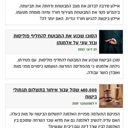
איילון סירבה לבדוק את מצב המבוטחת ודחתה את תביעתה.
ביהמ"ש פטר את המבוטחת מצירוף חוו"ד ומינה מומחה מטעמו.
איילון ביקשה להגיש חוו"ד נגדית. האם יותר לה?
הסוכן שכנע את המבוטח להחליף פוליסות
וגזר עוני על אלמנתו
25 ליוני 2023
סוכן הביטוח שכנע את המבוטח להחליף פוליסות. עם פטירתו,
גילתה אלמנתו כי מהפוליסה החדשה הושמטו כיסויים מפני מוות
ואובדן כושר עבודה.
480,000 שקל עבור איחור בתשלום תגמולי
ביטוח
9 לספטמבר 2019
הפניקס התעלמה מפניית האלמנה לתשלום הביטוח על מות בעלה.
האם עליה להשיב לאלמנה גם את מלוא שכר הטרחה שסוכם בין
האלמנה לבין עורך דינה וגם ריבית עונשית?