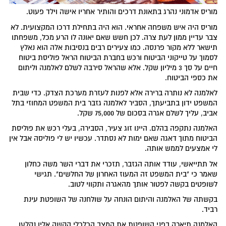
מוריס אדמוני נהרג בתאונת דרכים והותיר אחריו אישה וילד פעוט.
מוריס היה איש משפחה אחראי. הוא היה בתחילת דרכו המקצועית. לא
צבר עדיין ממון לעת צרה. לכן חשש שאם יאונה לו הרע מכל, משפחתו
תישאר ללא מקור פרנסה. כמו צעירים רבים בנסיבות אלה הוא נאלץ
לסמוך על טייקוני הביטוח ורכש בחברת הביטוח הראל פוליסת ביטוח
חיים על סך 3 מיליון שקל. אלא שהראל סירבה לשלם לאלמנה וליתום
את כספי הביטוח.
לאלמנה לא נותרה ברירה אלא לפנות לעזרת מערכת הצדק. כדי שבית
המשפט ידון בתביעתך, הסביר לאלמנה גזבר בית המשפט המחוזי בתל
אביב, עליך לשלם אגרה בסכום של 75,000 שקל.
האלמנה נתקפה בהלם. היינו זוג צעיר, הסבירה, בעלי רכש את פוליסת
הביטוח מתוך דאגה שאם ימות לא נסתדר. עכשיו יש לי פוליסה אבל אין
לי אמצעים לממש אותה.
אל תתייאשי, עודד אותה הגזבר, תזכרי את דברי השר משה כחלון
שאמר כי "בית המשפט זה המעוז האחרון של החלשים". תגישי
לשופטים בקשה לפטור אותך מהאגרה ותקווי לטוב.
בקשתה של האלמנה והיתום הונחה על שולחנה של השופטת עינת
רביד.
האלמנה תיארה בפני השופטת את המצב הכלכלי הקשה אליו נקלעו