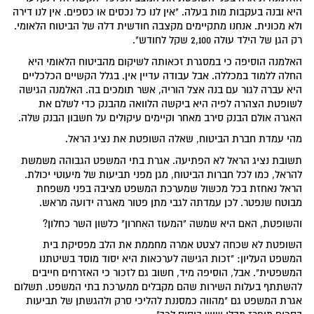
היא ובנה בעקבות מות בעלה. "אין לנו כל נכסים או כספים. אין לנו דירה
ולא מכונית. אנחנו מתקיימים מקצבה חודשית דלה של הביטוח הלאומי.
רק הגן של הילד עולה 2,100 שקל לחודש".
האלמנה הוסיפה כי במסגרת זכאותה לשיקום מהביטוח הלאומי היא
החלה ללמוד במכללה. אבל עבודה עדיין אין. בגלל הקשיים הכלכליים
היא עברה לגור עם בנה אצל הוריה, אשר תומכים בה. האלמנה הגישה
לשופטת הצהרה לפיה היא ביקשה הלוואה מהבנק כדי לשלם את
האגרה אולם הבנק סירב מאחר וקיימים עיקולים על חשבון הבנק שלה.
מהי עמדת חברת הביטוח, שאלה השופטת את נציג הראל.
תשובת נציג הראל לא הפתיעה. אגרת בתי המשפט הגבוהה משמשת
להראל, כמו לכל חברות הביטוח, מגן מפני תביעות של מיעוטי יכולת.
הראל נאחזת בכל מכשול שמערכת המשפט מציבה בפני משפחת
מבוטח שנפטר. לכן עמדתה לגבי מתן פטור מאגרה ידועה מראש.
והשופטת, האם היא שמשה "המעוז האחרון" כלשון השר כחלון?
השופטת לא שכחה לצטט אמרה מחממת את הלב מפסיקת בית
המשפט העליון: "זכות הגישה לערכאות היא יסוד מוסד בשיטתנו
המשפטית". אבל, הוסיפה מיד, חשוב גם לזכור כי האזרחים חייבים
להשתתף בעלות השירות שהם מקבלים ממערכת בתי המשפט. תשלום
אגרת המשפט גם "מהווה כמסננת להליכי סרק ולהגשתן של תביעות