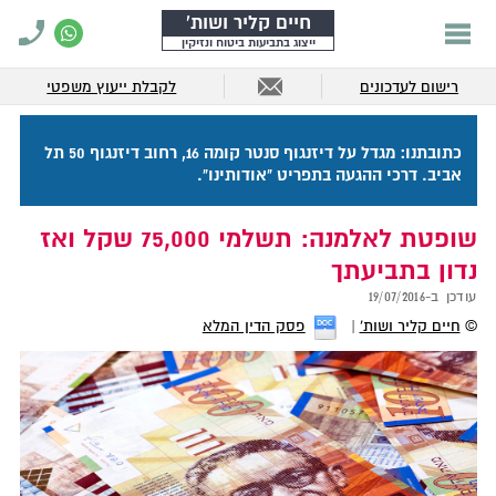
חיים קליר ושות'
ייצוג בתביעות ביטוח ונזיקין
רישום לעדכונים
לקבלת ייעוץ משפטי
כתובתנו: מגדל על דיזנגוף סנטר קומה 16, רחוב דיזנגוף 50 תל
אביב. דרכי ההגעה בתפריט "אודותינו".
שופטת לאלמנה: תשלמי 75,000 שקל ואז
נדון בתביעתך
עודכן ב-
19/07/2016
©
חיים קליר ושות'
פסק הדין המלא