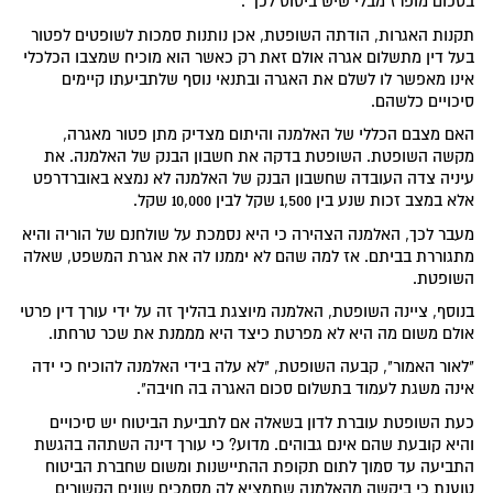
בסכום מופרז מבלי שיש ביסוס לכך".
תקנות האגרות, הודתה השופטת, אכן נותנות סמכות לשופטים לפטור
בעל דין מתשלום אגרה אולם זאת רק כאשר הוא מוכיח שמצבו הכלכלי
אינו מאפשר לו לשלם את האגרה ובתנאי נוסף שלתביעתו קיימים
סיכויים כלשהם.
האם מצבם הכללי של האלמנה והיתום מצדיק מתן פטור מאגרה,
מקשה השופטת. השופטת בדקה את חשבון הבנק של האלמנה. את
עיניה צדה העובדה שחשבון הבנק של האלמנה לא נמצא באוברדרפט
אלא במצב זכות שנע בין 1,500 שקל לבין 10,000 שקל.
מעבר לכך, האלמנה הצהירה כי היא נסמכת על שולחנם של הוריה והיא
מתגוררת בביתם. אז למה שהם לא יממנו לה את אגרת המשפט, שאלה
השופטת.
בנוסף, ציינה השופטת, האלמנה מיוצגת בהליך זה על ידי עורך דין פרטי
אולם משום מה היא לא מפרטת כיצד היא מממנת את שכר טרחתו.
"לאור האמור", קבעה השופטת, "לא עלה בידי האלמנה להוכיח כי ידה
אינה משגת לעמוד בתשלום סכום האגרה בה חויבה".
כעת השופטת עוברת לדון בשאלה אם לתביעת הביטוח יש סיכויים
והיא קובעת שהם אינם גבוהים. מדוע? כי עורך דינה השתהה בהגשת
התביעה עד סמוך לתום תקופת ההתיישנות ומשום שחברת הביטוח
טוענת כי ביקשה מהאלמנה שתמציא לה מסמכים שונים הקשורים