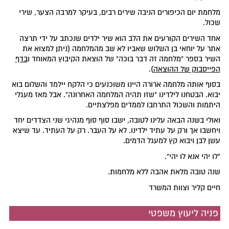
מלחמת יום הכיפורים הניבה שירים רבים, בעיקר למרבה הצער, שירי
שכול.
אחד השירים הקורעים את הלב הוא שיר ילדים שנכתב על ידי תרצה
אתר על יוחאי בן השלוש שאביו לא שב מהמלחמה (ניתן למצוא את
השיר בספר "מלחמה זה דבר בוכה" של הוצאת הקיבוץ המאוחד ו
בדף
הפייסבוק של ההוצאה
).
בסוף אותה מלחמה ארורה היינו משוכנעים כי הלקח יילמד והשלום בוא
יבוא. הבטחנו לילדינו "שזו תהיה המלחמה האחרונה". אבל מאז מעגלי
היתמות והשכול התרחבו לממדים מפלצתיים.
ואולי בשנה הבאה עלינו לטובה, ישבו סוף סוף מנהיגי שני הצדדים יחד
ויחשבו אך ורק על עתיד ילדינו. לא על העבר. רק על העתיד. עד שיצא
עשן לבן ויבוא קץ למעגל הדמים.
"לו יהי אנא לו יהי".
שנה טובה מלאת אהבה ללא מלחמות.
חיים קליר וצוות המשרד
פניה ליעוץ משפטי