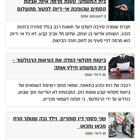
בית המשפט: טענת מרמה אינה אבקת
קסמים שהופכת אי-דיוק לפטור מתשלום
2 לאוגוסט 2026
חברת שומרה סירבה לשלם על תאונת רכב בגלל סתירה בזהות
הנהג. השופט אלישי בן יצחק, שלום תל אביב קבע: לא כל אי-דיוק
הוא מרמה לפי סעיף 25 לחוק חוזה הביטוח.
ביטוח חקלאי הפרה את הוראות הרגולטור -
בית המשפט חילץ אותה
26 ליולי 2026
רכבה של רות נפגע בתאונה. שמאי מתוך רשימת השמאים של
ביטוח חקלאי קבע שומת נזק. המבטחת לא הודיעה תוך שבוע,
כנדרש על ידי הרגולטור, כי תפנה לשמאי מכריע.
שני פסקי דין סותרים, וילד נכה שנותר קרח
מכאן ומכאן
19 ליולי 2026