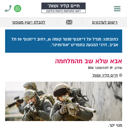
חיים קליר ושות'
ייצוג בתביעות ביטוח ונזיקין
רישום לעדכונים
לקבלת ייעוץ משפטי
כתובתנו: מגדל על דיזנגוף סנטר קומה 16, רחוב דיזנגוף 50 תל
אביב. דרכי ההגעה בתפריט "אודותינו".
אבא שלא שב מהמלחמה
עודכן:
29 לספטמבר 2016
©
חיים קליר ושות'
מנוי יקר,