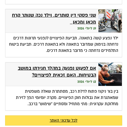
שני פסקי דין סותרים, וילד נכה שנותר קרח
מכאן ומכאן
19 ליולי 2026
ילד נפצע קשה בתאונה. תביעת הפיצויים לנפגעי תרונות דרכים
נדחתה בנימוק שמדובר בתאונה ולא בתאונת דרכים. תביעת ביטוח
התלמידים נדחתה כי מדובר בתאונת דרכים.
אם לפעוט נפגעה במהלך חגירתו במושב
הבטיחות. האם זכאית לפיצויים?
12 ליולי 2026
בין בור ניקוז פתוח לדלת רכב, מסתתרת שאלה משפטית
שמאתגרת את גבולות חוק הפיצויים. מקרה יומיומי הפך לזירת
מחלוקת עקרונית: מתי מתחיל ומסתיים "שימוש" ברכב.
לכל עדכוני האתר