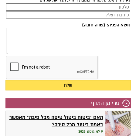
נא להזין מס. טלפון או כתובת דוא"ל, רצוי את שניהם
נושא הפניה: (שדה חובה)
טרי מן המדף
האם "ביטוח ביטול טיסה מכל סיבה" מאפשר
באמת ביטול מכל סיבה?
9 לאוגוסט 2026