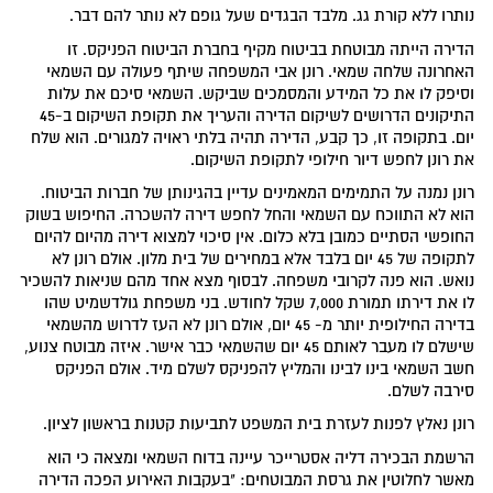
נותרו ללא קורת גג. מלבד הבגדים שעל גופם לא נותר להם דבר.
הדירה הייתה מבוטחת בביטוח מקיף בחברת הביטוח הפניקס. זו
האחרונה שלחה שמאי. רונן אבי המשפחה שיתף פעולה עם השמאי
וסיפק לו את כל המידע והמסמכים שביקש. השמאי סיכם את עלות
התיקונים הדרושים לשיקום הדירה והעריך את תקופת השיקום ב-45
יום. בתקופה זו, כך קבע, הדירה תהיה בלתי ראויה למגורים. הוא שלח
את רונן לחפש דיור חילופי לתקופת השיקום.
רונן נמנה על התמימים המאמינים עדיין בהגינותן של חברות הביטוח.
הוא לא התווכח עם השמאי והחל לחפש דירה להשכרה. החיפוש בשוק
החופשי הסתיים כמובן בלא כלום. אין סיכוי למצוא דירה מהיום להיום
לתקופה של 45 יום בלבד אלא במחירים של בית מלון. אולם רונן לא
נואש. הוא פנה לקרובי משפחה. לבסוף מצא אחד מהם שניאות להשכיר
לו את דירתו תמורת 7,000 שקל לחודש. בני משפחת גולדשמיט שהו
בדירה החילופית יותר מ- 45 יום, אולם רונן לא העז לדרוש מהשמאי
שישלם לו מעבר לאותם 45 יום שהשמאי כבר אישר. איזה מבוטח צנוע,
חשב השמאי בינו לבינו והמליץ להפניקס לשלם מיד. אולם הפניקס
סירבה לשלם.
רונן נאלץ לפנות לעזרת בית המשפט לתביעות קטנות בראשון לציון.
הרשמת הבכירה דליה אסטרייכר עיינה בדוח השמאי ומצאה כי הוא
מאשר לחלוטין את גרסת המבוטחים: "בעקבות האירוע הפכה הדירה