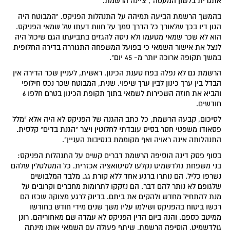
אתגרית בלשון המעטה", ציינה הרשמת.
בהמשך הרשמת הביעה תמיהה על התנהלות הפניקס. "המבוטח היה
הגון דיו בכך שלאורך כל הדרך סמך על חוות דעתו של שמאי הפניקס.
הוא לא שכר שמאי מטעמו ולא ניסה להגזים בתביעתו הגם שיכול היה
לנצל את אישור השמאי כי בפועל המשפחה התגוררה בדירה החלופית
במשך תקופה ארוכה יותר מ- 45 יום".
הרשמת גם לא נפלה בפח טענת הכינון. ראשית, לעניין שכר הדירה אין
הבדל בין ערך כינון לבין ערך שיפוי. שנית, המבוטח שכר נכס חילופי
והביא את חוזה השכירות לשמאי בתוך תקופת הכינון בטרם חלפו 6
חודשים.
לסיכום, קבעה הרשמת, כל כתב ההגנה של הפניקס לא היה אלא "מלל
פסאודו משפטי חסר בסיס עובדתי לחלוטין ויצר "הגנת בדים" קלסית.
התנהלותה אינה ראויה ואף מקוממת בנסיבות העניין".
בסוף פסק דינה הוסיפה הרשמת דברים קשים על התנהלות הפניקס:
בני משפחת גולדשמיט נקלעו לסיטואציה אכזרית. כל המטלטלין שלהם
נשרפו כליל. הם נותרו ברגע אחד ללא קורת גג. מלבד המלבושים
שלגופם לא נותר להם דבר. הם נזקקו לתרומות מחברים וקרובים על
מנת להתחיל מחדש ולהקים את ביתם. בדיוק לרגע מצוקה שכזו הם
רכשו ביטוח בהפניקס ושילמו עליו משך שנים מידי חודש בחודשו
ממיטב כספם. והנה ביום הדין הפניקס לא עמדה שם מאחוריהם. רונן
גולדשמיט, הוסיפה הרשמת, שיתף פעולה עם השמאי אותו מינתה