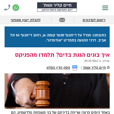
חיים קליר ושות'
ייצוג בתביעות ביטוח ונזיקין
רישום לעדכונים
לקבלת ייעוץ משפטי
כתובתנו: מגדל על דיזנגוף סנטר קומה 16, רחוב דיזנגוף 50 תל
אביב. דרכי ההגעה בתפריט "אודותינו".
איך בונים הגנת בדים? תלמדו מהפניקס
עודכן ב-
09/10/2016
©
חיים קליר ושות'
פסק הדין המלא
באחד הימים פרצה שריפה בדירתם של בני משפחת גולדשמיט. הם