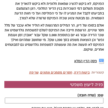
הפניקס, לא ביקש להציג שמאות חלופית ולא ביקש להאריך את
תקופת תשלום דמי השכירות בגין הדיור החלופי. רונן הצטמצם
בתביעתו לקבל את המגיע לו על פי הפוליסה ועל פי חוות הדעת
השמאית. גם מבוטח צנוע שכזה הפניקס טרטרה שלא לצורך.
אולם בסופו של דיון, הר המילים המרגשות לא הוליד אלא עכבר של מלל
חסר שיניים. הרשמת חייבה את הפניקס לשלם למשפחת גולדשמיט את
שכר הדירה עבור 45 יום בתוספת 3,000 שקל עבור "אובדן זמן ועגמת
נפש" וכן הוצאות משפט בסך 1,200 שקל. מי שחושב שמהיום ואילך
הפניקס לא תעשה את מה שעשתה למשפחת גולדשמיט גם למבוטחים
אחרים, שיקום.
פסק הדין המלא
קטגוריות:
ביטוח דירה
,
חסרים מסמכים ונתונים
,
שריפה
פניה ליעוץ משפטי
שם: (שדה חובה)