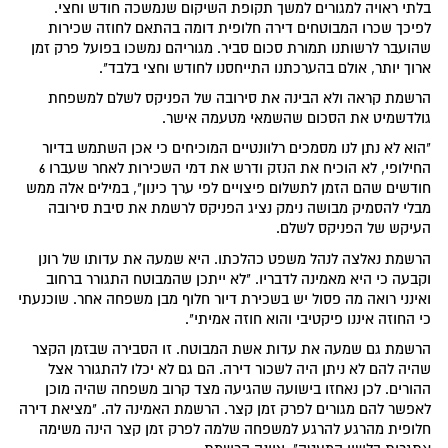
בלתי ראויה למגורים למשך תקופת השיקום שנמשכה חודש וחצי.
לפיכך שכרו המבוטחים דירה חלופית דומה בהתאם לחוזה שכירות
שהועבר לרשותנו תמורת סכום סביר. מגוריהם נמשכו בפועל פרק זמן
ארוך יותר, אולם בהערכתנו התייחסנו לחודש וחצי בלבד".
הרשמת קראה ולא הבינה את סירובה של הפניקס לשלם למשפחת
גולדשמיט את הסכום שהשמאי מטעמה אישר.
"הוא לא נתן לנו מסמכים רלוונטיים המוכיחים כי אכן השתמש בדיור
החילופי, לא הוכיח את הנזק ודרש את דמי השכירות לאחר שעברו 6
חודשים שהם הזמן לתשלום פיצויים לפי ערך כינון", במילים אלה ממש
מבלי להסמיק מבושה נימק נציג הפניקס לרשמת את סיבת סירובה
העיקש של הפניקס לשלם.
הרשמת נאלצה לנהל משפט כהלכתו. היא שמעה את עדותו של רונן
וקבעה כי היא מאמינה לדבריו. "לא ייתכן שהמבוטח התגורר ברחוב
ואינני רואה מה פסול יש בשכירת דיור חלוף מבן משפחה אחר. שוכנעתי
כי החוזה איננו פיקטיבי והוא חוזה אמיתי".
הרשמת גם שמעה את עדות אשת המבוטח. זו הסבירה שבזמן הקצר
שהיה להם לא ניתן היה לשכור דירה. הם גם לא יכלו להתגורר אצל
ההורים. לכן נאחזו בישועה שהגיעה מצד קרוב משפחה שהיה מוכן
לאפשר להם מגורים לפרק זמן קצר. הרשמת האמינה לה. "מציאת דירה
חלופית מהרגע להרגע למשפחה שלמה לפרק זמן קצר הינה משימה