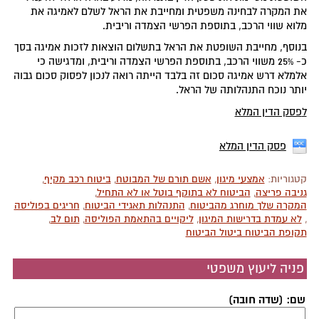
את המקרה לבחינה משפטית ומחייבת את הראל לשלם לאמיגה את
מלוא שווי הרכב, בתוספת הפרשי הצמדה וריבית.
בנוסף, מחייבת השופטת את הראל בתשלום הוצאות לזכות אמיגה בסך
כ- 25% משווי הרכב, בתוספת הפרשי הצמדה וריבית, ומדגישה כי
אלמלא דרש אמיגה סכום זה בלבד הייתה רואה לנכון לפסוק סכום גבוה
יותר נוכח התנהלותה של הראל.
ל
פסק הדין המלא
פסק הדין המלא
קטגוריות:
אמצעי מיגון
,
אשם תורם של המבוטח
,
ביטוח רכב מקיף
,
גניבה פריצה
,
הביטוח לא בתוקף בוטל או לא התחיל
,
המקרה שלך מוחרג מהביטוח
,
התנהלות תאגידי הביטוח
,
חריגים בפוליסה
,
לא עמדת בדרישות המיגון
,
ליקויים בהתאמת הפוליסה
,
תום לב
,
תקופת הביטוח ביטול הביטוח
פניה ליעוץ משפטי
שם: (שדה חובה)