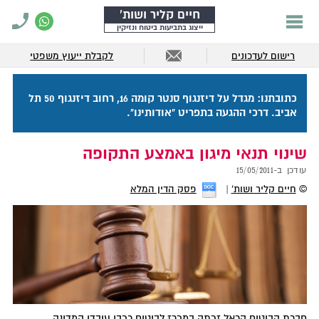
חיים קליר ושות'
ייצוג בתביעות ביטוח ונזיקין
רישום לעדכונים
לקבלת ייעוץ משפטי
כתובתנו: מגדל על דיזנגוף סנטר קומה 16, רחוב דיזנגוף 50 תל
אביב. דרכי ההגעה בתפריט "אודותינו".
שינוי תנאי מיגון באמצע התקופה
עודכן ב-
15/05/2011
©
חיים קליר ושות'
פסק הדין המלא
חברת הביטוח הראל זכתה במכרז לביטוח רכבי עובדי המדינה.