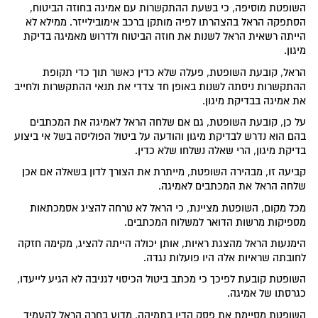
השופטת מוסיפה, כי בשעת ההתקשרות עם אמיגה בחוזה הביטוח,
הסתפקה הראל בהצהרתו לפיה מותקן ברכב אימובילייזר. ממילא לא
הייתה רשאית הראל לשנות את חוזה הביטוח ולדרוש מאמיגה בדיקת
מיגון.
הראל, קובעת השופטת, פעלה שלא כדין כאשר תוך כדי תקופת
ההתקשרות ניסתה לשנות באופן חד צדדי את תנאי ההתקשרות ולחייב
את אמיגה בבדיקת מיגון.
על כן, קובעת השופטת, גם אם שלחה הראל לאמיגה את המכתבים
בהם הוא נדרש לבדיקת מיגון והודעה על ביטול הפוליסה בשל אי ביצוע
בדיקת מיגון, הרי שאלה נשלחו שלא כדין.
קביעה זו, מבהירה השופטת, מייתרת את הצורך לדון בשאלה אם אכן
שלחה הראל את המכתבים לאמיגה.
מכל מקום, השופטת מציינת, כי הראל לא טרחה להציג אסמכתאות
מספיקות מרשות הדואר למשלוח המכתבים.
הימנעות הראל מהצגת ראיות, אותן יכולה הייתה להציג, מקימה חזקה
לחובתה שראיות אלה היו פועלות נגדה.
השופטת קובעת לפיכך כי מכתב ביטול הכיסוי לגניבה לא הגיע לייעדו,
כגרסתו של אמיגה.
השופטת מסיימת את פסק הדין בתמיהה, מדוע בחרה הראל להעמיד