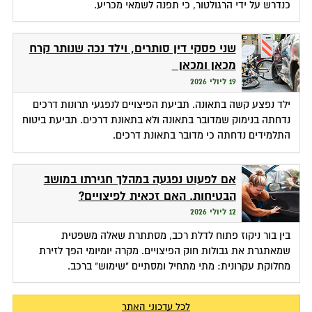
כנדרש על ידי הרגולטור, כי תפנה לשמאי מכריע.
שני פסקי דין סותרים, וילד נכה שנותר קרח
מכאן ומכאן
19 ליולי 2026
ילד נפצע קשה בתאונה. תביעת הפיצויים לנפגעי תרונות דרכים
נדחתה בנימוק שמדובר בתאונה ולא בתאונת דרכים. תביעת ביטוח
התלמידים נדחתה כי מדובר בתאונת דרכים.
אם לפעוט נפגעה במהלך חגירתו במושב
הבטיחות. האם זכאית לפיצויים?
12 ליולי 2026
בין בור ניקוז פתוח לדלת רכב, מסתתרת שאלה משפטית
שמאתגרת את גבולות חוק הפיצויים. מקרה יומיומי הפך לזירת
מחלוקת עקרונית: מתי מתחיל ומסתיים "שימוש" ברכב.
לכל עדכוני האתר