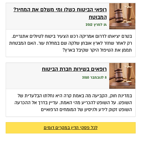
רופאי הביטוח כשלו ומי משלם את המחיר?
המבוטח
14 למרץ 2012
בטרם יציאתו לדרום אמריקה רכש הצעיר ביטוח לטיולים אתגריים.
רק לאחר שחזר לארץ אובחן שלקה שם במחלת עור. האם המבטחת
תממן את הטיפול היקר שקיבל בארץ?
רופאים בשירות חברת הביטוח
8 לנובמבר 2010
במדינת חוק, הקביעה מה באמת קרה היא נחלתו הבלעדית של
השופט. על השופט להכריע מהי האמת. עדיין בדרך אל ההכרעה
השופט זקוק לידע ולניסיון של המומחים הרפואיים
לכל פסקי הדין במקרים דומים