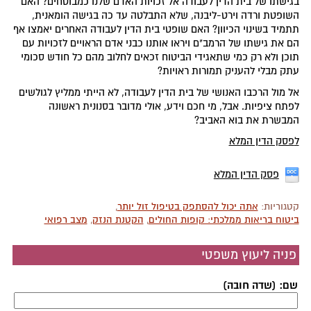
בגישתו של בית הדין לעבודה אל זכויות האדם שלנו כמבוטחים? האם
השופטת ורדה וירט-ליבנה, שלא התבלטה עד כה בגישה הומאנית,
תתמיד בשינוי הכיוון? האם שופטי בית הדין לעבודה האחרים יאמצו אף
הם את גישתו של הרמב"ם ויראו אותנו כבני אדם הראויים לזכויות עם
תוכן ולא רק כמי שתאגידי הביטוח זכאים לחלוב מהם כל חודש סכומי
עתק מבלי להעניק תמורות ראויות?
אל מול הרכבו האנושי של בית הדין לעבודה, לא הייתי ממליץ לגולשים
לפתח ציפיות. אבל, מי חכם וידע, אולי מדובר בסנונית ראשונה
המבשרת את בוא האביב?
ל
פסק הדין המלא
פסק הדין המלא
קטגוריות:
אתה יכול להסתפק בטיפול זול יותר
,
ביטוח בריאות ממלכתי: קופות החולים
,
הקטנת הנזק
,
מצב רפואי
פניה ליעוץ משפטי
שם: (שדה חובה)