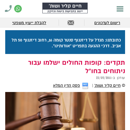
חיים קליר ושות'
ייצוג בתביעות ביטוח ונזיקין
רישום לעדכונים
לקבלת ייעוץ משפטי
כתובתנו: מגדל על דיזנגוף סנטר קומה 16, רחוב דיזנגוף 50 תל
אביב. דרכי ההגעה בתפריט "אודותינו".
תקדים: קופות החולים ישלמו עבור
ניתוחים בחו"ל
עודכן ב-
23/05/2011
©
חיים קליר ושות'
פסק הדין המלא