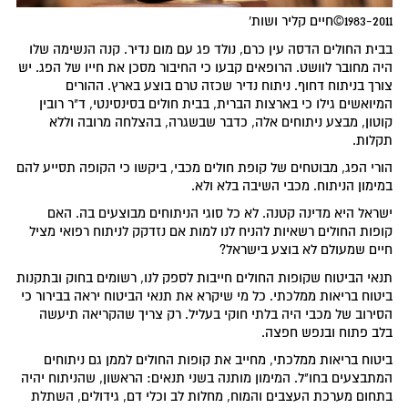
1983-2011©חיים קליר ושות'
בבית החולים הדסה עין כרם, נולד פג עם מום נדיר. קנה הנשימה שלו
היה מחובר לוושט. הרופאים קבעו כי החיבור מסכן את חייו של הפג. יש
צורך בניתוח דחוף. ניתוח נדיר שכזה טרם בוצע בארץ. ההורים
המיואשים גילו כי בארצות הברית, בבית חולים בסינסינטי, ד"ר רובין
קוטון, מבצע ניתוחים אלה, כדבר שבשגרה, בהצלחה מרובה וללא
תקלות.
הורי הפג, מבוטחים של קופת חולים מכבי, ביקשו כי הקופה תסייע להם
במימון הניתוח. מכבי השיבה בלא ולא.
ישראל היא מדינה קטנה. לא כל סוגי הניתוחים מבוצעים בה. האם
קופות החולים רשאיות להניח לנו למות אם נזדקק לניתוח רפואי מציל
חיים שמעולם לא בוצע בישראל?
תנאי הביטוח שקופות החולים חייבות לספק לנו, רשומים בחוק ובתקנות
ביטוח בריאות ממלכתי. כל מי שיקרא את תנאי הביטוח יראה בבירור כי
הסירוב של מכבי היה בלתי חוקי בעליל. רק צריך שהקריאה תיעשה
בלב פתוח ובנפש חפצה.
ביטוח בריאות ממלכתי, מחייב את קופות החולים לממן גם ניתוחים
המתבצעים בחו"ל. המימון מותנה בשני תנאים: הראשון, שהניתוח יהיה
בתחום מערכת העצבים והמוח, מחלות לב וכלי דם, גידולים, השתלת