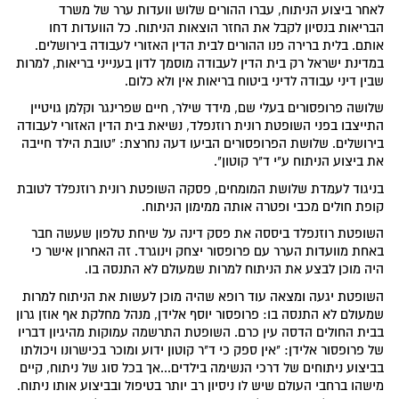
לאחר ביצוע הניתוח, עברו ההורים שלוש וועדות ערר של משרד
הבריאות בנסיון לקבל את החזר הוצאות הניתוח. כל הוועדות דחו
אותם. בלית ברירה פנו ההורים לבית הדין האזורי לעבודה בירושלים.
במדינת ישראל רק בית הדין לעבודה מוסמך לדון בענייני בריאות, למרות
שבין דיני עבודה לדיני ביטוח בריאות אין ולא כלום.
שלושה פרופסורים בעלי שם, מידד שילר, חיים שפרינגר וקלמן גויטיין
התייצבו בפני השופטת רונית רוזנפלד, נשיאת בית הדין האזורי לעבודה
בירושלים. שלושת הפרופסורים הביעו דעה נחרצת: "טובת הילד חייבה
את ביצוע הניתוח ע"י ד"ר קוטון".
בניגוד לעמדת שלושת המומחים, פסקה השופטת רונית רוזנפלד לטובת
קופת חולים מכבי ופטרה אותה ממימון הניתוח.
השופטת רוזנפלד ביססה את פסק דינה על שיחת טלפון שעשה חבר
באחת מוועדות הערר עם פרופסור יצחק וינוגרד. זה האחרון אישר כי
היה מוכן לבצע את הניתוח למרות שמעולם לא התנסה בו.
השופטת יגעה ומצאה עוד רופא שהיה מוכן לעשות את הניתוח למרות
שמעולם לא התנסה בו: פרופסור יוסף אלידן, מנהל מחלקת אף אוזן גרון
בבית החולים הדסה עין כרם. השופטת התרשמה עמוקות מהיגיון דבריו
של פרופסור אלידן: "אין ספק כי ד"ר קוטון ידוע ומוכר בכישרונו ויכולתו
בביצוע ניתוחים של דרכי הנשימה בילדים...אך בכל סוג של ניתוח, קיים
מישהו ברחבי העולם שיש לו ניסיון רב יותר בטיפול ובביצוע אותו ניתוח.