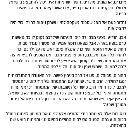
איברים, או מומים מולדים. השני, שהניתוח אינו יכול להתבצע בישראל
ולחולה נשקפת סכנת אבדן חיים, או כאשר קיימת נסיבה רפואית
חריגה.
נחזור כעת אל הפג שסכנה נשקפה לחייו ושרק ניתוח בחו"ל יכול היה
להציל אותו.
אכן, הודיעו נציגי מכבי להורים, הניתוח שילדכם זקוק לו כה נואשות
טרם בוצע בארץ. אבל מצאנו רופא אמיץ, פרופסור וינוגרד מבית
החולים אסף הרופא, שמוכן להתגלח פעם ראשונה על ילדכם. כדי
להסיר כל דאגה מלבכם, הוסיפו נציגי מכבי, אנו מוכנים להביא ארצה
את המתמחה של ד"ר קוטון והוא יסייע לפרופסור וינוגרד. גם ילדכם
יזכה למצווה וישמש שפן ניסיונות, חלוץ לפני המחנה.
ההורים, מבוהלים, פנו אל הרב בנימין פישר, יו"ר האגודה ההתנדבותית
"מגן לחולה". הרב פישר, שוחח עם המתמחה של ד"ר קוטון. "תמסור
למכבי", כך העיד הרב פישר על תשובתו של המתמחה, "כי אני עדיין
מתמחה ואיני יכול לבצע ניתוח קשה כזה בעצמי. במיוחד לא בישראל,
בה אין אף רופא שראה מום כזה. לא בא בחשבון לנתח בישראל ניתוח
מסובך שכזה".
בנסיבות אלה לא נותר בידי ההורים אלא לגייס את המימון לניתוח בחו"ל
בכוחות עצמם. הפג הוטס לבית החולים בסינסינטי והניתוח בוצע שם
בהצלחה.