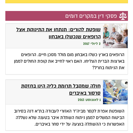
פסקי דין במקרים דומים
שופטת להורים: תנתחו את התינוקת אצל
הרופאים שנכשלו באבחון
2 ליולי 2017
הרופאים בארץ כשלו באבחון מום מולד מסכן חיים. הרופאים
בארצות הברית הצליחו. האם ראוי לחייב את קופת החולים לממן
את הניתוח בחו"ל?
חולה שמקבל תרומת כליה הינו בחזקת
סרסור באיברים
1 לאוגוסט 2013
השופטת אפרת לקסר מביה"ד האזורי לעבודה בת"א דנה בסירוב
הביטוח המשלים לממן ניתוח השתלת איבר בטענה שלא נשללה
האפשרות כי ההשתלה בוצעה על ידי סחר באיברים.