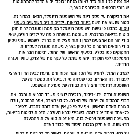
אם נפנה כל ניתוח כזה לאותו מנתח "כוכב" יביא הדבר להתמוטטות
שירותי הרפואה והכירורגיה בארץ".
את הביקורת על פסק דינה של השופטת רוזנפלד, הבאנו במדור זה,
בטור שנשא את השם
ביטוח בריאות: ילדים חולים משמשים כשפני
ניסיון
. כתבנו כי גישת השופטת רוזנפלד מקוממת ומנוגדת לרוח חוק
ביטוח בריאות ממלכתי. השופטת בגישתה כופה על ילדים חולים, שאין
בידי הוריהם אמצעים לממן ניתוח מציל חיים בחו"ל, לשמש שפני ניסיון
בידי רופאים החסרים כל ניסיון בארץ. גישתה מנוגדת לעקרונות
החקוקים כמו בסלע, בסעיף הראשון של החוק: "ביטוח הבריאות
הממלכתי לפי חוק זה, יהא מושתת על עקרונות של צדק, שוויון ועזרה
הדדית".
למרבה המזל, להוריו של הפג עמד הכוח והם ערערו לבית הדין הארצי
לעבודה. זה האחרון, כפי שנראה מייד, ביטל את פסק דינה של
השופטת רוזנפלד והציל את כבודה של מערכת המשפט.
השופטת ורדה וירט-ליבנה, מזכירה לנציגי משרד הבריאות ומכבי את
דברי הרמב"ם על ייחודו של האדם. כל בני האדם, אמר הרמב"ם, נולדו
בצורת האדם הראשון. אף על פי כן, אין אדם דומה לחברו. "לפיכך
כל-אחד ואחד יכול לומר: בשבילי נברא העולם". הזכות לביטוח בריאות,
ממשיכה השופטת וירט-ליבנה, היא זכות סוציאלית מהמעלה
הראשונה, היא חלק מזכות היסוד של כבוד האדם.
על רקע דברים אלה, קובעת השופטת, כאשר מדובר בניתוח דחוף,