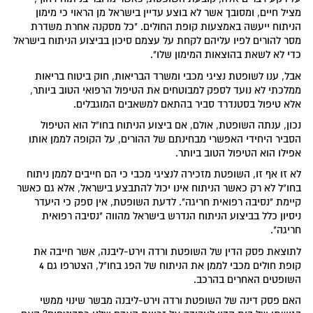
מציל חיים, ומסובך אשר לא בוצע עדיין בישראל מן הראוי כי מימון
הניתוח ייעשה באמצעות קופת החולים. "כל מסקנה אחרת משדרת
מסר להורים לפיו עליהם לקחת על עצמם סיכון בביצוע הניתוח בישראל
כדי לא לשאת בהוצאות המימון שלו".
אבל, ענו לשופטת נציגי מכבי ומשרד הבריאות, חוק ביטוח בריאות
ממלכתי לא נועד לספק למבוטחים את הטיפול הרפואי הטוב ביותר,
אלא טיפול בסטנדרד סביר בהתאם למשאבים המוגבלים.
נכון, ענתה השופטת, אולם, אם ביצוע הניתוח בחו"ל הוא הטיפול
הסביר היחידי האפשרי מבחינתם של ההורים, על הקופה לממן אותו
אפילו הוא הטיפול הטוב ביותר.
לא זו אף זו, השופטת מזכירה לנציגי מכבי כי הם חייבים לממן ניתוח
בחו"ל לא רק כאשר הניתוח אינו יכול להתבצע בישראל, אלא גם כאשר
קיימת "נסיבה רפואית חריגה". לדעת השופטת, אין ספק כי היעדר
ניסיון כלל בביצוע הניתוח הנדרש בישראל מהווה "נסיבה רפואית
חריגה".
לתוצאת פסק הדין של השופטת ורדה וירט-ליבנה, אשר חייבה את
קופת חולים מכבי לממן את הניתוח של הפג בחו"ל, הצטרפו גם 4
השופטים האחרים בהרכב.
האם פסק דינה של השופטת ורדה וירט-ליבנה מבשר שינוי ממשי