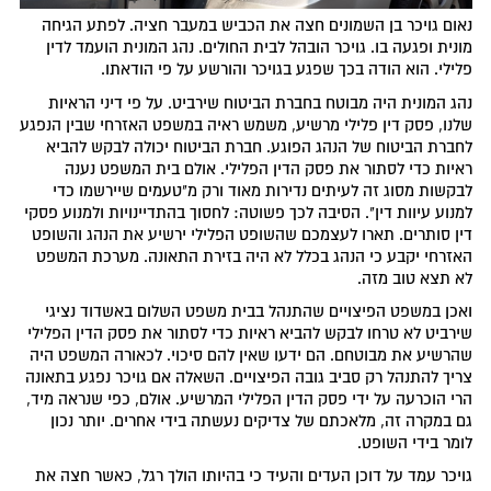
נאום גויכר בן השמונים חצה את הכביש במעבר חציה. לפתע הגיחה
מונית ופגעה בו. גויכר הובהל לבית החולים. נהג המונית הועמד לדין
פלילי. הוא הודה בכך שפגע בגויכר והורשע על פי הודאתו.
נהג המונית היה מבוטח בחברת הביטוח שירביט. על פי דיני הראיות
שלנו, פסק דין פלילי מרשיע, משמש ראיה במשפט האזרחי שבין הנפגע
לחברת הביטוח של הנהג הפוגע. חברת הביטוח יכולה לבקש להביא
ראיות כדי לסתור את פסק הדין הפלילי. אולם בית המשפט נענה
לבקשות מסוג זה לעיתים נדירות מאוד ורק מ"טעמים שיירשמו כדי
למנוע עיוות דין". הסיבה לכך פשוטה: לחסוך בהתדיינויות ולמנוע פסקי
דין סותרים. תארו לעצמכם שהשופט הפלילי ירשיע את הנהג והשופט
האזרחי יקבע כי הנהג בכלל לא היה בזירת התאונה. מערכת המשפט
לא תצא טוב מזה.
ואכן במשפט הפיצויים שהתנהל בבית משפט השלום באשדוד נציגי
שירביט לא טרחו לבקש להביא ראיות כדי לסתור את פסק הדין הפלילי
שהרשיע את מבוטחם. הם ידעו שאין להם סיכוי. לכאורה המשפט היה
צריך להתנהל רק סביב גובה הפיצויים. השאלה אם גויכר נפגע בתאונה
הרי הוכרעה על ידי פסק הדין הפלילי המרשיע. אולם, כפי שנראה מיד,
גם במקרה זה, מלאכתם של צדיקים נעשתה בידי אחרים. יותר נכון
לומר בידי השופט.
גויכר עמד על דוכן העדים והעיד כי בהיותו הולך רגל, כאשר חצה את