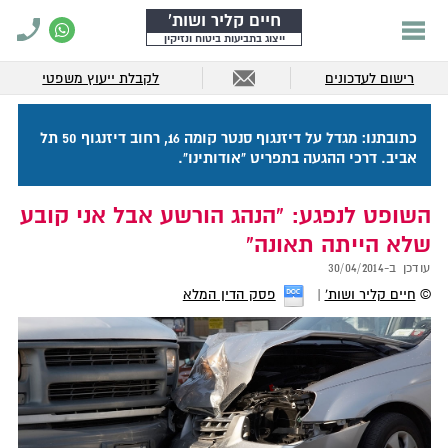
חיים קליר ושות'
ייצוג בתביעות ביטוח ונזיקין
רישום לעדכונים
לקבלת ייעוץ משפטי
כתובתנו: מגדל על דיזנגוף סנטר קומה 16, רחוב דיזנגוף 50 תל
אביב. דרכי ההגעה בתפריט "אודותינו".
השופט לנפגע: "הנהג הורשע אבל אני קובע
שלא הייתה תאונה"
עודכן ב-
30/04/2014
©
חיים קליר ושות'
פסק הדין המלא