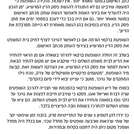
כתב האישום במועד מאוחר יותר. אין לשכוח, מזכירה השופטת כי
למעשה שירביט גם לא התנגדה להגשת פסק הדין המרשיע. "מן הנכון
היה להעדיף את בירור האמת ולאפשר הגשת עותק מכתב האישום
במועד מאוחר יותר, גם אם היה בכך כדי לעכב במספר ימים את מתן
פסק הדין, בפרט בנסיבות בהן הגשה מאוחרת לא הייתה מסרבלת את
הדיון".
השופטת ברקאי הורתה אם כן לאפשר לגויכר לצרף לתיק בית המשפט
את פסק הדין המרשיע בצירוף העתק מכתב האישום.
בשלב זה החלה השופטת ברקאי להרהר בשאלה אם מן הראוי להחזיר
את הדיון לבית משפט השלום כדי שיקבע אם יש מקום להתיר הבאת
ראיות לסתור את פסק הדין המרשיע. אין הצדקה לעשות זאת, קבעה
מיד השופטת, "מטעמים פרקטיים ומשיקולים של צדק, נוכח גילו
המתקדם של גויכר, מוטב כי עניינו יבוא לידי סיום בהקדם".
בסופו של דיון השופטת ברקאי בהסכמת שני חבריה להרכב השופטים
שרה דברת ואריאל ואגו, פסקו כי שירביט חייבת לפצות את גויכר על
נזקי גופו בתאונה והחזירו את הדיון לבית משפט השלום. הם ציוו על
שופט השלום להתרכז בשומת גובה הפיצויים בלבד.
כך ירדו להן לטמיון 3 שנים של התדיינויות סרק. בזבוז זמן שיפוטי יקר
של שתי ערכאות וארבעה שופטים על מחדל טכני, אם בכלל היה מחדל
ושמכל מקום ניתן היה לתקנו בקלות ובמהירות.