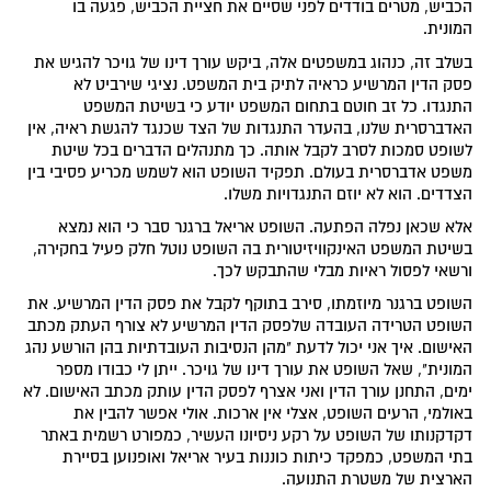
הכביש, מטרים בודדים לפני שסיים את חציית הכביש, פגעה בו
המונית.
בשלב זה, כנהוג במשפטים אלה, ביקש עורך דינו של גויכר להגיש את
פסק הדין המרשיע כראיה לתיק בית המשפט. נציגי שירביט לא
התנגדו. כל זב חוטם בתחום המשפט יודע כי בשיטת המשפט
האדברסרית שלנו, בהעדר התנגדות של הצד שכנגד להגשת ראיה, אין
לשופט סמכות לסרב לקבל אותה. כך מתנהלים הדברים בכל שיטת
משפט אדברסרית בעולם. תפקיד השופט הוא לשמש מכריע פסיבי בין
הצדדים. הוא לא יוזם התנגדויות משלו.
אלא שכאן נפלה הפתעה. השופט אריאל ברגנר סבר כי הוא נמצא
בשיטת המשפט האינקוויזיטורית בה השופט נוטל חלק פעיל בחקירה,
ורשאי לפסול ראיות מבלי שהתבקש לכך.
השופט ברגנר מיוזמתו, סירב בתוקף לקבל את פסק הדין המרשיע. את
השופט הטרידה העובדה שלפסק הדין המרשיע לא צורף העתק מכתב
האישום. איך אני יכול לדעת "מהן הנסיבות העובדתיות בהן הורשע נהג
המונית", שאל השופט את עורך דינו של גויכר. ייתן לי כבודו מספר
ימים, התחנן עורך הדין ואני אצרף לפסק הדין עותק מכתב האישום. לא
באולמי, הרעים השופט, אצלי אין ארכות. אולי אפשר להבין את
דקדקנותו של השופט על רקע ניסיונו העשיר, כמפורט רשמית באתר
בתי המשפט, כמפקד כיתות כוננות בעיר אריאל ואופנוען בסיירת
הארצית של משטרת התנועה.