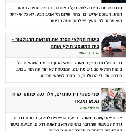
חברת שומרה סירבה לשלם על תאונת רכב בגלל סתירה בזהות
הנהג. השופט אלישי בן יצחק, שלום תל אביב קבע: לא כל אי-דיוק
הוא מרמה לפי סעיף 25 לחוק חוזה הביטוח.
ביטוח חקלאי הפרה את הוראות הרגולטור -
בית המשפט חילץ אותה
26 ליולי 2026
רכבה של רות נפגע בתאונה. שמאי מתוך רשימת השמאים של
ביטוח חקלאי קבע שומת נזק. המבטחת לא הודיעה תוך שבוע,
כנדרש על ידי הרגולטור, כי תפנה לשמאי מכריע.
שני פסקי דין סותרים, וילד נכה שנותר קרח
מכאן ומכאן
19 ליולי 2026
ילד נפצע קשה בתאונה. תביעת הפיצויים לנפגעי תרונות דרכים
נדחתה בנימוק שמדובר בתאונה ולא בתאונת דרכים. תביעת ביטוח
התלמידים נדחתה כי מדובר בתאונת דרכים.