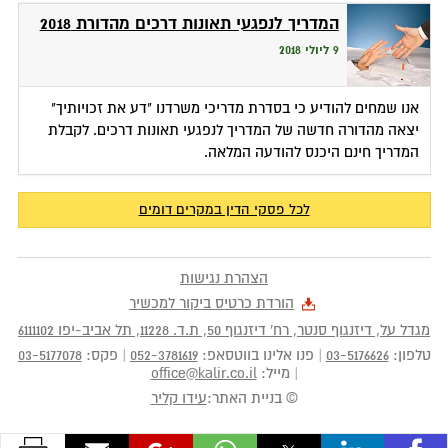
המדריך לנפגעי תאונות דרכים מהדורת 2018
9 ליולי 2018
אנו שמחים להודיע כי בסדרת מדריכי משרדנו "דע את זכויותיך"
יצאה מהדורה חדשה של המדריך לנפגעי תאונות דרכים. לקבלת
המדריך חינם היכנס להודעה המלאה.
לכל פסקי הדין במקרים דומים
הצהרת נגישות
הורדת כרטיס ביקור למכשיר
מגדל על, דיזנגוף סנטר, רח' דיזנגוף 50
, ת.ד.
11228
,
תל אביב-יפו
6111102
טלפון:
03-5176626
|
פנו אלינו בווטסאפ:
052-3781619
|
פקס:
03-5177078
|
מייל:
office@kalir.co.il
© בניית האתר:
עידו קליר