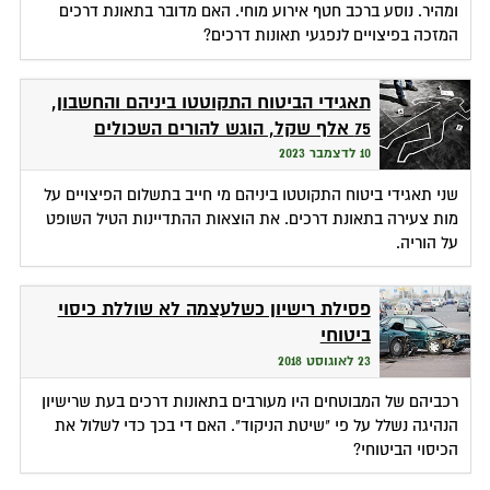
ומהיר. נוסע ברכב חטף אירוע מוחי. האם מדובר בתאונת דרכים
המזכה בפיצויים לנפגעי תאונות דרכים?
תאגידי הביטוח התקוטטו ביניהם והחשבון,
75 אלף שקל, הוגש להורים השכולים
10 לדצמבר 2023
שני תאגידי ביטוח התקוטטו ביניהם מי חייב בתשלום הפיצויים על
מות צעירה בתאונת דרכים. את הוצאות ההתדיינות הטיל השופט
על הוריה.
פסילת רישיון כשלעצמה לא שוללת כיסוי
ביטוחי
23 לאוגוסט 2018
רכביהם של המבוטחים היו מעורבים בתאונות דרכים בעת שרישיון
הנהיגה נשלל על פי "שיטת הניקוד". האם די בכך כדי לשלול את
הכיסוי הביטוחי?