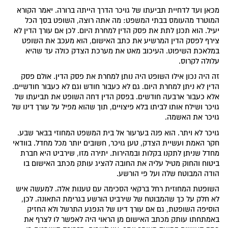
מכאן ועד לדחיית תביעתו של גויכר הדרך הייתה ברורה. יאמר הקורא
המוטרד מהעומס בבתי המשפט: מה אתה רוצה, השופט בסך הכל
יעיל. הוא תכנן לתת את פסק הדין למחרת היום. לכן אם עורך הדין לא
צירף לפסק הדין המרשיע את כתב האישום, הוא מעכב את השופט
במלאכת השיפוט. העיכוב מאט את מערכת הצדק כולה עד שהיא
עלולה לקרוס.
זה היה נכון אילו השופט היה נותן למחרת את פסק הדין. אולם פסק
הדין לא ניתן למחרת היום. גם לא כעבור חודש וגם לא כעבור חודשיים.
אלא כעבור ארבעה חודשים. בפסק הדין דחה השופט את תביעתו של
גויכר ושילח אותו לביתו בלא פיצויים, תוך שהוא מפיל על עורך דינו של
גויכר את האשמה.
גויכר לא ויתר. הוא פנה בערעור אל בית המשפט המחוזי בבאר שבע.
חקר האמת ועשיית הצדק, טען גויכר, חשובים יותר מכל מחדל. בוודאי
מחדל שניתן לתקנו בקלות ובמהירות. יתירה מזו, שירביט היא חברת
ביטוח והחוק מטיל עליה את החובה להציג עותק מכתב האישום בו
הודה המבוטח שלה ועל פי הורשע.
השופטת המחוזית רחל ברקאי הסכימה עם טענות אלה. למעשה איש
לא חלק על כך שהמבוטח של שירביט הורשע בגרימת התאונה. לכן,
הוסיפה השופטת, גם אם עורך דינו של הנפגע התרשל ולא החזיק
באמתחתו עותק מכתב האישום מן הראוי היה לאפשר לו לצרף את