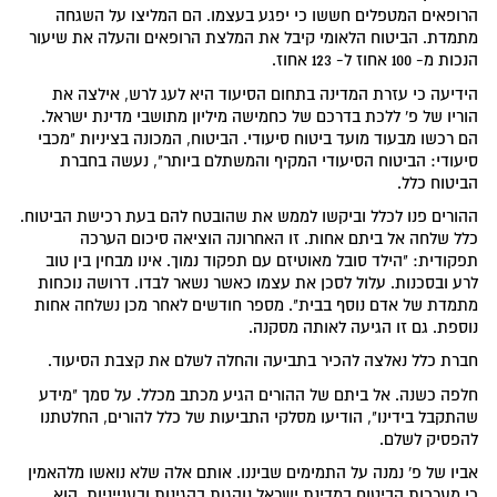
הרופאים המטפלים חששו כי יפגע בעצמו. הם המליצו על השגחה
מתמדת. הביטוח הלאומי קיבל את המלצת הרופאים והעלה את שיעור
הנכות מ- 100 אחוז ל- 123 אחוז.
הידיעה כי עזרת המדינה בתחום הסיעוד היא לעג לרש, אילצה את
הוריו של פ' ללכת בדרכם של כחמישה מיליון מתושבי מדינת ישראל.
הם רכשו מבעוד מועד ביטוח סיעודי. הביטוח, המכונה בציניות "מכבי
סיעודי: הביטוח הסיעודי המקיף והמשתלם ביותר", נעשה בחברת
הביטוח כלל.
ההורים פנו לכלל וביקשו לממש את שהובטח להם בעת רכישת הביטוח.
כלל שלחה אל ביתם אחות. זו האחרונה הוציאה סיכום הערכה
תפקודית: "הילד סובל מאוטיזם עם תפקוד נמוך. אינו מבחין בין טוב
לרע ובסכנות. עלול לסכן את עצמו כאשר נשאר לבדו. דרושה נוכחות
מתמדת של אדם נוסף בבית". מספר חודשים לאחר מכן נשלחה אחות
נוספת. גם זו הגיעה לאותה מסקנה.
חברת כלל נאלצה להכיר בתביעה והחלה לשלם את קצבת הסיעוד.
חלפה כשנה. אל ביתם של ההורים הגיע מכתב מכלל. על סמך "מידע
שהתקבל בידינו", הודיעו מסלקי התביעות של כלל להורים, החלטתנו
להפסיק לשלם.
אביו של פ' נמנה על התמימים שביננו. אותם אלה שלא נואשו מלהאמין
כי מערכות הביטוח במדינת ישראל נוהגות בהגינות ובענייניות. הוא