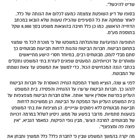
שדינו להיכשל".
בסופו של דיון השופטת צמצמה כמעט לכלום את הגנתה של כלל,
לאחר שמחקה את כל הסעיפים שהכילו טענות שלא הובאו במכתב
הדחייה הראשון. כמו כן כלל חויבה בהוצאות משפט בסך 8,000 שקל
בתוספת מע"מ.
התופעה המזעזעת שהתגלתה במשפטו של פ' מוכרת לכל מי שמצוי
בתחום הביטוח. חברות הביטוח נוהגות לדחות תביעות מבוטחים כך
סתם מבלי לנמק. מבוטחים רבים, במיוחד חסרי הישע מתייאשים
ומוותרים על זכויותיהם. המעטים שפונים לעזרת בתי המשפט נתקלים
בכתבי הגנה המכחישים הכול, כדי למשוך את המשפט עד צאת נשמתו
של המבוטח.
לפני 16 שנה, הוציא משרד המפקח הנחיה האוסרת על חברות הביטוח
לנהוג כך. חברות הביטוח ערערו על ההנחיה והפסידו. בית המשפט
העליון בפרשת אסולין אישר אותה. אולם חברות הביטוח מצפצפות על
בית המשפט העליון ועל המפקח על הביטוח. הן ממשיכות לדחות
תביעות מבוטחים ללא נימוקים ענייניים. הן מציפות את בתי המשפט
בטענות סתמיות. מדובר בפשע של ממש. ניסיון לשלול במרמה זכויות
של מבוטחים. למרבה הצער, מבין גופי הפיקוח, כמאמר הנביא, "אין
פוצה פה ומצפצף".
מה יקרה בהמשך המשפט שבין פ' לחברת כלל? כלל תמשיך ותבחן את