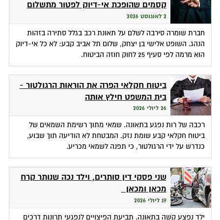
קסמים שהופכת אי-דיוק לפטור מתשלום
2 לאוגוסט 2026
חברת שומרה סירבה לשלם על תאונת רכב בגלל סתירה בזהות
הנהג. השופט אלישי בן יצחק, שלום תל אביב קבע: לא כל אי-דיוק
הוא מרמה לפי סעיף 25 לחוק חוזה הביטוח.
ביטוח חקלאי הפרה את הוראות הרגולטור -
בית המשפט חילץ אותה
26 ליולי 2026
רכבה של רות נפגע בתאונה. שמאי מתוך רשימת השמאים של
ביטוח חקלאי קבע שומת נזק. המבטחת לא הודיעה תוך שבוע,
כנדרש על ידי הרגולטור, כי תפנה לשמאי מכריע.
שני פסקי דין סותרים, וילד נכה שנותר קרח
מכאן ומכאן
19 ליולי 2026
ילד נפצע קשה בתאונה. תביעת הפיצויים לנפגעי תרונות דרכים