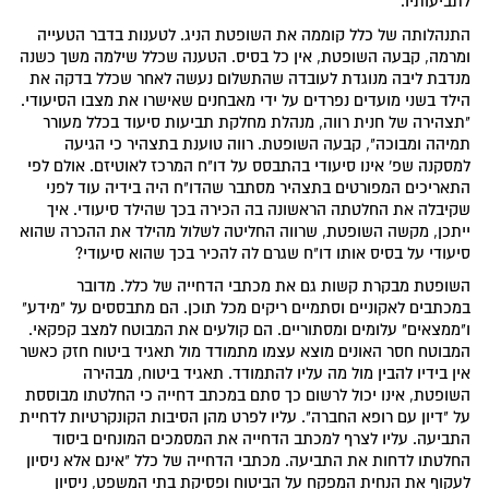
לתביעותיו.
התנהלותה של כלל קוממה את השופטת הניג. לטענות בדבר הטעייה
ומרמה, קבעה השופטת, אין כל בסיס. הטענה שכלל שילמה משך כשנה
מנדבת ליבה מנוגדת לעובדה שהתשלום נעשה לאחר שכלל בדקה את
הילד בשני מועדים נפרדים על ידי מאבחנים שאישרו את מצבו הסיעודי.
"תצהירה של חנית רווה, מנהלת מחלקת תביעות סיעוד בכלל מעורר
תמיהה ומבוכה", קבעה השופטת. רווה טוענת בתצהיר כי הגיעה
למסקנה שפ' אינו סיעודי בהתבסס על דו"ח המרכז לאוטיזם. אולם לפי
התאריכים המפורטים בתצהיר מסתבר שהדו"ח היה בידיה עוד לפני
שקיבלה את החלטתה הראשונה בה הכירה בכך שהילד סיעודי. איך
ייתכן, מקשה השופטת, שרווה החליטה לשלול מהילד את ההכרה שהוא
סיעודי על בסיס אותו דו"ח שגרם לה להכיר בכך שהוא סיעודי?
השופטת מבקרת קשות גם את מכתבי הדחייה של כלל. מדובר
במכתבים לאקוניים וסתמיים ריקים מכל תוכן. הם מתבססים על "מידע"
ו"ממצאים" עלומים ומסתוריים. הם קולעים את המבוטח למצב קפקאי.
המבוטח חסר האונים מוצא עצמו מתמודד מול תאגיד ביטוח חזק כאשר
אין בידיו להבין מול מה עליו להתמודד. תאגיד ביטוח, מבהירה
השופטת, אינו יכול לרשום כך סתם במכתב דחייה כי החלטתו מבוססת
על "דיון עם רופא החברה". עליו לפרט מהן הסיבות הקונקרטיות לדחיית
התביעה. עליו לצרף למכתב הדחייה את המסמכים המונחים ביסוד
החלטתו לדחות את התביעה. מכתבי הדחייה של כלל "אינם אלא ניסיון
לעקוף את הנחית המפקח על הביטוח ופסיקת בתי המשפט, ניסיון