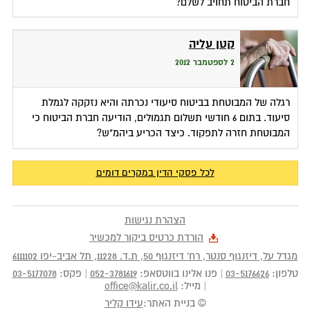
חברת הביטוח תחויב לשלם?
קטן עליה
2 לספטמבר 2012
רגלה של המבוטחת בביטוח סיעודי נכרתה והיא נזקקה לגמלת
סיעוד. בתום 6 חודשי תשלום תגמולים, הודיעה חברת הביטוח כי
המבוטחת חזרה לתפקוד. כיצד הכריע ביהמ"ש?
לכל פסקי הדין במקרים דומים
הצהרת נגישות
הורדת כרטיס ביקור למכשיר
מגדל על, דיזנגוף סנטר, רח' דיזנגוף 50
, ת.ד.
11228
,
תל אביב-יפו
6111102
טלפון:
03-5176626
|
פנו אלינו בווטסאפ:
052-3781619
|
פקס:
03-5177078
|
מייל:
office@kalir.co.il
© בניית האתר:
עידו קליר