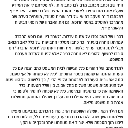
התיישב וכתב מכתב. מדם לבו כתב אותו. לא מסרתם לי את המידע
שעליו אתם מתבססים. לצערי תמונת המצב של בני שונה. האב צירף
למכתבו דו"ח מעקב רפואי של ד"ר אורית סטולר, מומחית בעלת שם
מהמרכז לאוטיזם באסף הרופא. גם את האבחון של רופאי הביטוח
הלאומי צירף.
דבריו של האב נפלו על אזנים ערלות. "לאחר דיון עם רופא החברה
עמדתנו נותרה בעינה". כך כתבו מסלקי התביעות של כלל לאב הכואב
מבלי לתת הסבר ענייני כלשהו. את חוות דעתו של "רופא החברה" הם
סירבו לחשוף. להורים לא נותרה ברירה אלא לפנות לעזרת מערכת
המשפט.
לתדהמתם של ההורים כלל הגישה לבית המשפט כתב הגנה עם כל
טענות ההגנה הרשומות בספר החוקים. "כלל לא פסחה על אף טענת
הגנה אפשרית העומדת למבטחת על פי הדין", כך בלשונה של השופטת
יעל הניג מבית משפט השלום בתל אביב. בין שלל הטענות, כלל
האשימה את פ' בהטעיה ובמרמה. כלל לא שכחה להוסיף ולטעון כי
התביעה התיישנה. היא אפילו רטנה על כך שהילד התחמק מתשלום
אגרת בית משפט מלאה.
אם הילד רמאי, שאלה השופטת הניג, מדוע הכרתם בתביעתו ואפילו
שילמתם משך שנה. לא הכרנו בתביעתו, ענו נציגי כלל, שילמנו מנדבת
ליבנו תוך הסכמה שלא יטריד את מנוחתנו יותר ובכך יבוא הקץ