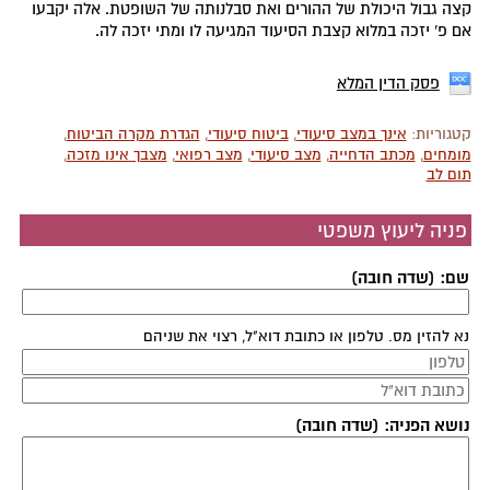
קצה גבול היכולת של ההורים ואת סבלנותה של השופטת. אלה יקבעו
אם פ' יזכה במלוא קצבת הסיעוד המגיעה לו ומתי יזכה לה.
פסק הדין המלא
קטגוריות:
אינך במצב סיעודי
,
ביטוח סיעודי
,
הגדרת מקרה הביטוח
,
מומחים
,
מכתב הדחייה
,
מצב סיעודי
,
מצב רפואי
,
מצבך אינו מזכה
,
תום לב
פניה ליעוץ משפטי
שם: (שדה חובה)
נא להזין מס. טלפון או כתובת דוא"ל, רצוי את שניהם
נושא הפניה: (שדה חובה)