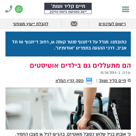
חיים קליר ושות'
ייצוג בתביעות ביטוח ונזיקין
רישום לעדכונים
לקבלת ייעוץ משפטי
כתובתנו: מגדל על דיזנגוף סנטר קומה 16, רחוב דיזנגוף 50 תל
אביב. דרכי ההגעה בתפריט "אודותינו".
הם מתעללים גם בילדים אוטיסטים
עודכן ב-
01/06/2014
©
חיים קליר ושות'
פסק הדין המלא
פ' אובחן בגיל שלוש כסובל מאוטיזם. בהגיעו לגיל 14 מצבו החמיר.