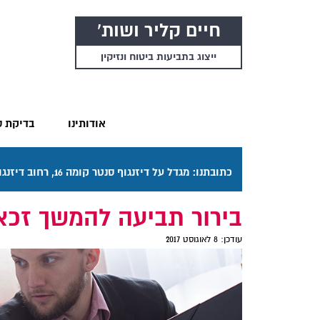
חיים קליר ושות'
ייצוג בתביעות ביטוח ונזיקין
אודותינו
בדיקת ס
כתובתנו: מגדל על דיזנגוף סנטר קומה 16, רחוב דיזנגוף 50 תל אביב. דרכי ההגעה בתפריט "אודותינו".
בירור תביעה להמשך זכא
עודכן:
8 לאוגוסט 2017