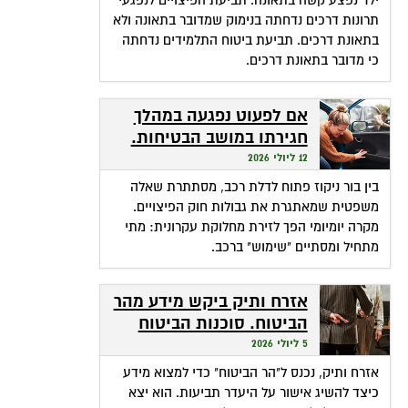
ילד נפצע קשה בתאונה. תביעת הפיצויים לנפגעי
תרונות דרכים נדחתה בנימוק שמדובר בתאונה ולא
בתאונת דרכים. תביעת ביטוח התלמידים נדחתה
כי מדובר בתאונת דרכים.
אם לפעוט נפגעה במהלך
חגירתו במושב הבטיחות.
האם זכאית לפיצויים?
12 ליולי 2026
בין בור ניקוז פתוח לדלת רכב, מסתתרת שאלה
משפטית שמאתגרת את גבולות חוק הפיצויים.
מקרה יומיומי הפך לזירת מחלוקת עקרונית: מתי
מתחיל ומסתיים "שימוש" ברכב.
אזרח ותיק ביקש מידע מהר
הביטוח. סוכנות הביטוח
גבתה מחשבונו פרמיות
5 ליולי 2026
אזרח ותיק, נכנס ל"הר הביטוח" כדי למצוא מידע
כיצד להשיג אישור על היעדר תביעות. הוא יצא