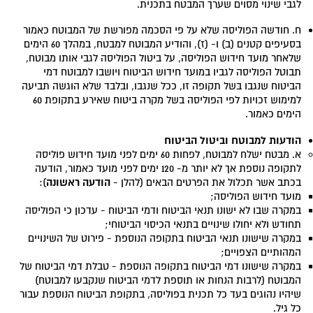
לגבי שינוי מסוים שערך המבטח בתכנית.
ח. חודשה הפוליסה שלא על פי הסכמה מפורשת של המבוטח כאמור
בסעיפים קטנים (ב) ו- (ז), והודיע המבוטח למבטח, במהלך 60 הימים
שלאחר מועד חידוש הפוליסה, על ביטול הפוליסה לגבי אותו מבוטח,
תבוטל הפוליסה לגביו במועד חידוש הביטוח ויושבו למבוטח דמי
הביטוח שנגבו בשל תקופה זו, ככל שנגבו, ובלבד שלא הוגשה תביעה
למימוש זכויות לפי הפוליסה בשל מקרה ביטוח שאירע בתקופת 60
הימים כאמור.
הודעות למבוטח וביטול הביטוח
א. מבטח ישלח למבוטח, לפחות 60 ימים לפני מועד חידוש פוליסה
לתקופה נוספת אך לא יותר מ- 120 ימים לפני מועד כאמור, הודעה
הודעה ראשונה
בכתב אשר תכלול את הפרטים הבאים (להלן -
):
מועד חידוש הפוליסה;
במקרה שבו לא ישונו תנאי הביטוח ודמי הביטוח - עדכון כי הפוליסה
תחודש ולא יחולו שינויים בתנאי הכיסוי הביטוחי;
במקרה שישונו תנאי הביטוח בתקופה הנוספת - פירוט של השינויים
המהותיים הצפויים;
במקרה שישונו דמי הביטוח בתקופה הנוספת - טבלת דמי הביטוח של
המבוטח (לרבות הנחות או תוספת לדמי הביטוח שנקבעו למבוטח)
שיהיו נהוגים בעד כל תכנית בפוליסה, בתקופת הביטוח הנוספת עבור
כל גיל.