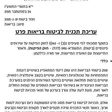
י"א בתשרי התשע"ו
24 בספטמבר 2015
חוזר ביטוח 2015-1-19
סיווג: בריאות
עריכת תכנית לביטוח בריאות פרט
בתוקף סמכותי לפי סעיפים 2(ב) ו- 40(ו) לחוק הפיקוח על שירותים
חוק הפיקוח
פיננסיים (ביטוח), התשמ"א-1981 (להלן -
), ולאחר
התייעצות עם הוועדה המייעצת, אני מורה כדלקמן:
כללי
שוק ביטוחי הבריאות הינו שוק דינמי המתאפיין בשינויים דוגמת
התפתחויות של טכנולוגיות רפואיות, שינויים בקצב אינפלציה רפואית,
שינויים ברמות תחלואה ושינויים בהיקף השירותים הניתנים במערכת
הבריאות הציבורית או בשירותי הבריאות הנוספים של קופות החולים.
לאור זאת, מעת לעת עולה צורך בעדכון של תנאי תכניות לביטוח
בריאות.
אולם, תכניות לביטוח בריאות מסוג פרט המשווקות כיום נערכות לטווח
ארוך, כאשר תנאי התכנית שיהיו תקפים לאורך תקופת הביטוח נקבעים