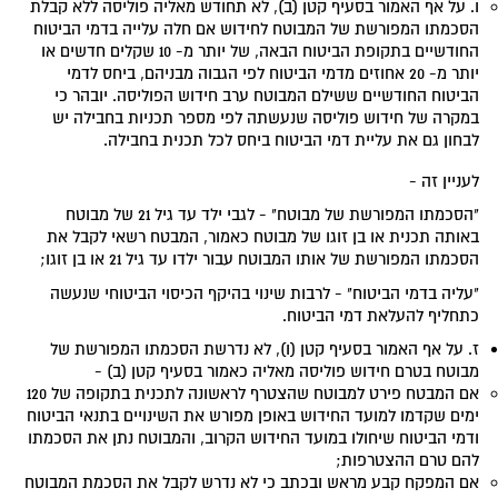
ו. על אף האמור בסעיף קטן (ב), לא תחודש מאליה פוליסה ללא קבלת
הסכמתו המפורשת של המבוטח לחידוש אם חלה עלייה בדמי הביטוח
החודשיים בתקופת הביטוח הבאה, של יותר מ- 10 שקלים חדשים או
יותר מ- 20 אחוזים מדמי הביטוח לפי הגבוה מבניהם, ביחס לדמי
הביטוח החודשיים ששילם המבוטח ערב חידוש הפוליסה. יובהר כי
במקרה של חידוש פוליסה שנעשתה לפי מספר תכניות בחבילה יש
לבחון גם את עליית דמי הביטוח ביחס לכל תכנית בחבילה.
לעניין זה -
"הסכמתו המפורשת של מבוטח" - לגבי ילד עד גיל 21 של מבוטח
באותה תכנית או בן זוגו של מבוטח כאמור, המבטח רשאי לקבל את
הסכמתו המפורשת של אותו המבוטח עבור ילדו עד גיל 21 או בן זוגו;
"עליה בדמי הביטוח" - לרבות שינוי בהיקף הכיסוי הביטוחי שנעשה
כתחליף להעלאת דמי הביטוח.
ז. על אף האמור בסעיף קטן (ו), לא נדרשת הסכמתו המפורשת של
מבוטח בטרם חידוש פוליסה מאליה כאמור בסעיף קטן (ב) -
אם המבטח פירט למבוטח שהצטרף לראשונה לתכנית בתקופה של 120
ימים שקדמו למועד החידוש באופן מפורש את השינויים בתנאי הביטוח
ודמי הביטוח שיחולו במועד החידוש הקרוב, והמבוטח נתן את הסכמתו
להם טרם ההצטרפות;
אם המפקח קבע מראש ובכתב כי לא נדרש לקבל את הסכמת המבוטח