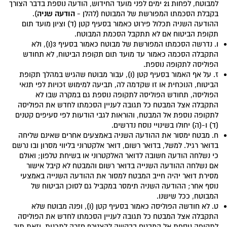
למבוטח, לפחות 21 ימים לפני מועד החידוש, הודעה נוספת בדבר הצורך
הודעה שניה
בקבלת הסכמתו המפורשת של המבוטח (להלן -
).
ההודעה השניה תכלול פירוט כאמור בסעיף קטן (ד) וציון מועד תום
תקופת הביטוח אם לא תתקבל הסכמת המבוטח.
ו. נדרשה הסכמתו המפורשת של מבוטח כאמור בסעיף 3(ו), ולא
התקבלה הסכמה כאמור עד מועד תום תקופת הביטוח, לא תחודש
הפוליסה לתקופה נוספת.
ז. על אף האמור בסעיף קטן (ו), עבור מבוטח שהגיש במהלך תקופת
הביטוח, הנוכחית או זו שקדמה לה, תביעה למימוש זכויות לפי תנאי
הפוליסה, תחודש הפוליסה לתקופה נוספת גם במקרה שבו לא
התקבלה אצל המבטח כל תגובה לעניין הסכמתו לחדש את הפוליסה
לתקופה נוספת אל המבטח, והוראות לגבי הודעות לפי סעיפים קטנים
(ד) ו-(ה) יחולו בשינויי נוסח נדרשים.
ח. מבטח ימסור את ההודעה השניה באמצעים אחרים שאינם שליחה
בדואר רגיל. למשל, בדואר רשום, דואר אלקטרוני בליווי מסרון ובו נרשם
כי נשלחה הודעה חשובה לדואר האלקטרוני או בשיחת טלפון; ואולם
אם נשלחה ההודעה השנייה בדואר רשום והמבטח לא קיבל אישור
מסירת דואר יהיה חייב המבטח למסור את ההודעה השנייה באמצעי
נוסף אחר; ההודעה השניה תימסר במקביל גם לסוכן הביטוח של
המבוטח, ככל שישנו.
ט. לא חודשה הפוליסה כאמור בסעיף קטן (ו), ופנה מבוטח שלא
התקבלה אצל המבטח כל תגובה לעניין הסכמתו לחדש את הפוליסה
לתקופה נוספת אל המבטח בבקשה להצטרף חזרה לתכנית, וזאת תוך