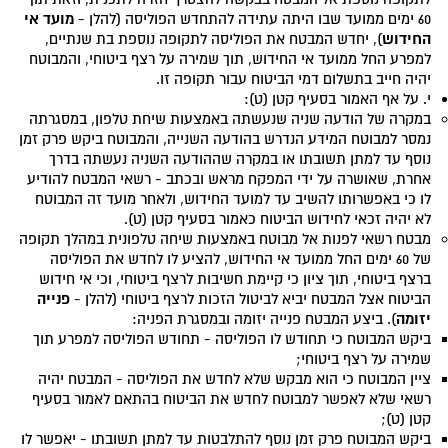
מועד אי
60 ימים ממועד שבו היתה עתידה להתחדש הפוליסה (להלן -
החידוש
), יחדש המבטח את הפוליסה לתקופה נוספת בת שנתיים,
למפרע החל ממועד אי החידוש, תוך שמירה על רצף ביטוחי, והמבוטח
יהיה חייב בתשלום דמי הביטוח עבור תקופה זו.
י. על אף האמור בסעיף קטן (ט):
במקרה של הודעה שניה שנעשתה באמצעות שיחת טלפון, במסגרתה
נמסר למבוטח המידע הנדרש בהודעה השנייה, והמבוטח ביקש פרק זמן
נוסף עד למתן תשובתו או במקרה שההודעה השניה נעשתה בדרך
אחרת, שאושרה על ידי המפקח מראש ובכתב - רשאי המבטח להודיע
לו כי באפשרותו להשיב עד למועד החידוש, ולאחר מועד זה המבוטח
לא יהיה זכאי לחידוש הביטוח כאמור בסעיף קטן (ט).
מבטח רשאי לפנות אל מבוטח באמצעות שיחה טלפונית במהלך תקופה
של 60 ימים החל ממועד אי החידוש, להציע לו לחדש את הפוליסה
ברצף ביטוחי, תוך ציון כי קיימת חשיבות לרצף ביטוחי, וכי אי חידוש
פנייה
הביטוח אצל המבטח יביא לביטול הזכות לרצף ביטוחי (להלן -
יזומה
). ביצע המבטח פנייה יזומה ובמסגרת הפניה:
ביקש המבוטח כי תחודש לו הפוליסה - תחודש הפוליסה למפרע תוך
שמירה על רצף ביטוחי;
ציין המבוטח כי הוא מבקש שלא לחדש את הפוליסה - המבטח יהיה
רשאי שלא לאפשר למבוטח לחדש את הביטוח בהתאם לאמור בסעיף
קטן (ט);
ביקש המבוטח פרק זמן נוסף להתלבטות עד למתן תשובתו - יאפשר לו