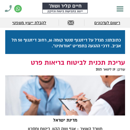
חיים קליר ושות'
ייצוג בתביעות ביטוח ונזיקין
רישום לעדכונים
לקבלת ייעוץ משפטי
כתובתנו: מגדל על דיזנגוף סנטר קומה 16, רחוב דיזנגוף 50 תל
אביב. דרכי ההגעה בתפריט "אודותינו".
עריכת תכנית לביטוח בריאות פרט
עודכן:
19 לינואר 2015
מדינת ישראל
משרד האוצר - אגף שוק ההון, ביטוח וחסכון