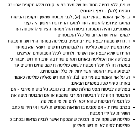
שונים, ללא בחינה מחודשת של מצב רפואי קודם וללא תקופת אכשרה
רצף ביטוחי
נוספת (להלן -
).
ג. על אף האמור בסעיף קטן (א), לגבי מבוטח שמשך תקופת הביטוח
ממועד צירופו לראשונה ועד למועד החידוש הראשון היה קצר
משנתיים, תהיה תקופת הביטוח החל ממועד הצירוף לראשונה ועד
למועד החידוש הקרוב של כלל המבוטחים.
ד. נדרש מבטח לבצע שינוי בתנאים בפוליסה במועד החידוש, והמבטח
אינו ממשיך לשווק פוליסה זו למבוטחים חדשים, רשאי הוא במועד
החידוש שלא לבצע את השינוי, ולחדש לכלל המבוטחים הקיימים
בפוליסה את הפוליסה באותם תנאים שהיו בה ערב החידוש. יובהר כי
במקרה זה לא יוכל המבטח לשווק פוליסה זו למבוטחים חדשים עד
לביצוע השינוי האמור אשר יחול על כלל המבוטחים.
ה. על אף האמור בסעיף קטן (ב), לא תחודש מאליה פוליסה כאמור
באותו סעיף קטן, במקרים הבאים:
בפוליסה לביטוח מפני מחלות קשות, בה נקבע גיל ביטוח מירבי - אם
המבוטח הגיע לגיל הביטוח המירבי שנקבע או אם המבוטח מיצה את
כל תגמולי הביטוח שהוא זכאי להם על פי הפוליסה;
בכתב שירות - אם נקבעו בו הוראות מפורשות לעניין אי חידוש כתב
השירות על ידי המבטח;
פוליסה ששווקה על פי תכנית שהמפקח אישר לגביה מראש ובכתב כי
פוליסות לפיה לא יחודשו מאליהן.