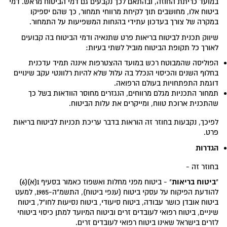
במועד כריתת החוזה, ובהתאם לכך נקבעים גם דמי הביטוח מראש. דמי
ביטוח אלו, מחושבים תוך לקיחת מרווחי תמחור, כך שהם יספיקו
במקרה של צורך בעדכון עתידי בהנחות המשפיעות על התמחור.
שיווק תכנית לביטוח בריאות פרט שתנאיה ודמי הביטוח בה קבועים
לאורך כל תקופת הביטוח מוביל לשתי בעיות:
הפוליסה שהמבוטח רכש במועד ההצטרפות איננה תמיד עדכנית
בחלוף השנים והכיסוי הנכלל בה עלול שלא להיות רלוונטי עקב שינויים
דוגמת התפתחויות בעולם הרפואה.
תמחור התכניות מגלם מרווחים, הנגזרים מחוסר הוודאות בשל כך
שהתכנית ארוכת טווח, ומייקרים את עלות הביטוח.
לפיכך, נקבעות בחוזר זה הוראות בדבר עריכת תכניות לביטוח בריאות
פרט.
הגדרות
בחוזר זה -
ביטוח בריאות
"
" - ביטוח מפני מחלות ואשפוז כאמור בסעיף 1(א)(6)
להודעת הפיקוח על עסקי ביטוח (ענפי ביטוח), התשמ"ה-1985, למעט
ביטוח אובדן כושר עבודה, ביטוח סיעודי, ביטוח נסיעות לחו"ל, ביטוח
שיניים, ביטוח רפואי לעובדים זרים וביטוח המיועד למתן כיסוי ביטוחי
לזרים בישראל שאינו ביטוח רפואי לעובדים זרים.