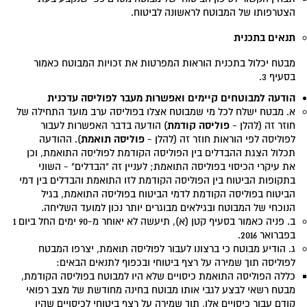
הצטרפותו של המבוטח לראשונה לביטוח.
תנאים בתכנית
מבטח יכלול בתכנית הוראות המפרטות את זכויות המבוטח כאמור
בסעיף 3.
הודעה למבוטחים קיימים ואפשרות מעבר לפוליסה עדכנית
א. מבטח ישלח לכל מי שמבוטח אצלו בפוליסה ערב מועד התחילה של
פוליסה קודמת
חוזר זה (להלן -
) הודעה בדבר האפשרות לעבור
פוליסה תואמת
לפוליסה לפי הוראות חוזר זה (להלן -
). ההודעה
תכלול הצגת ההבדלים בין הפוליסה הקודמת לפוליסה התואמת, וכן
את עיקרי הכיסוי בפוליסה התואמת; לעניין זה "הבדלים" - השוני
בתקופות הביטוח בין הפוליסה הקודמת לזו התואמת והבדלים בין דמי
הביטוח בפוליסה הקודמת לדמי הביטוח בפוליסה התואמת, בגיל
הנוכחי של המבוטח ובגילאים מבוגרים יותר נכון למועד השליחה.
ב. פניה כאמור בסעיף קטן (א), תיעשה לא יאוחר מ-90 ימים החל ביום 1
בפברואר 2016.
ג. הודיע מבוטח כי ברצונו לעבור לפוליסה תואמת, יצרפו המבטח
לפוליסה תוך שמירה על רצף ביטוחי ובכפוף לתנאים הבאים:
כללה הפוליסה התואמת כיסויים שלא היו למבוטח בפוליסה הקודמת,
מבטח רשאי לבצע לגבי אותו מבוטח בחינה מחודשת של מצב רפואי
קודם עבור כיסויים אלו, תוך שמירה על רצף ביטוחי לכיסויים שהיו