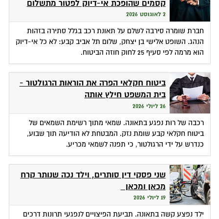
קסמים שהופכת אי-דיוק לפטור מתשלום
2 לאוגוסט 2026
חברת שומרה סירבה לשלם על תאונת רכב בגלל סתירה בזהות
הנהג. השופט אלישי בן יצחק, שלום תל אביב קבע: לא כל אי-דיוק
הוא מרמה לפי סעיף 25 לחוק חוזה הביטוח.
ביטוח חקלאי הפרה את הוראות הרגולטור -
בית המשפט חילץ אותה
26 ליולי 2026
רכבה של רות נפגע בתאונה. שמאי מתוך רשימת השמאים של
ביטוח חקלאי קבע שומת נזק. המבטחת לא הודיעה תוך שבוע,
כנדרש על ידי הרגולטור, כי תפנה לשמאי מכריע.
שני פסקי דין סותרים, וילד נכה שנותר קרח
מכאן ומכאן
19 ליולי 2026
ילד נפצע קשה בתאונה. תביעת הפיצויים לנפגעי תרונות דרכים