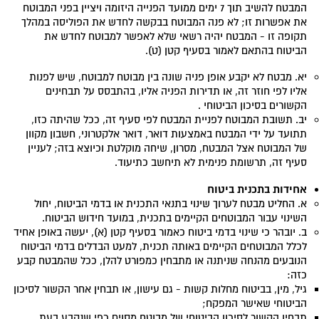
המבטח להשיב תוך 7 ימים ממועד הפנייה היזומה ויציין בפני המבוטח
את אפשרות זו; לא פנה המבוטח בבקשה לחדש את הפוליסה במהלך
תקופה זו - המבטח יהיה רשאי שלא לאפשר למבוטח לחדש את
הביטוח בהתאם לאמור בסעיף קטן (ט).
יא. מבטח לא יקבע אופן פניה שונה בין מבוטח למבוטח, שיש לפנות
אליו לפי חוזר זה, או תדירות הפניה אליו, בהתבסס על תבחינים
הקשורים בסיכון הביטוחי .
יב. תשובת המבוטח לפניית המבטח לפי סעיף זה, ככל שהיתה כזו,
תתועד על ידי המבטח באמצעות דואר, דואר אלקטרוני, חשבון מקוון
של המבוטח אצל המבטח, מסרון, שיחה מוקלטת וכיוצא בזה; לעניין
סעיף זה, תרשומת פנימית לא תיחשב כתיעוד.
אחידות בתכנית ביטוח
א. החליט מבטח לערוך שינוי בתנאי התכנית או בדמי הביטוח, יחול
השינוי עבור המבוטחים הקיימים בתכנית, במועד חידוש הביטוח.
ב. יובהר כי שינוי בדמי ביטוח כאמור בסעיף קטן (א), יעשה באופן אחיד
לכלל המבוטחים הקיימים באותה תכנית, למעט הבדלים בדמי הביטוח
הנובעים מהנחה שניתנה או מתבחין כמפורט להלן, ככל שהמבטח קבע
כזה:
גיל, מין, בביטוח מחלות קשות - גם עישון, או תבחין אחר הקשור לסיכון
הביטוחי שאישר המפקח;
תבחין הקשור לסיכון הביטוחי של מבוטח מסוים כפי שנקבע בעת