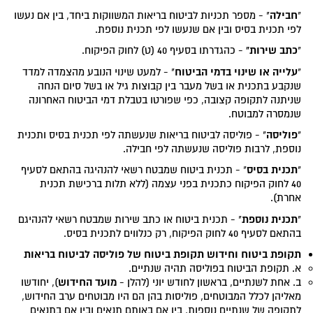
חבילה
"
" - מספר תכניות לביטוח בריאות המשווקות ביחד, בין אם נעשו
לפי תכנית בסיס ובין אם שנעשו לפי תכנית נוספת.
כתב שירות"
"
- כהגדרתו בסעיף 40 (ט) לחוק הפיקוח.
עלייה או שינוי בדמי הביטוח
"
" - למעט שינוי הנובע מהצמדה למדד
שנקבע בתכנית או בשל מעבר בין קבוצות גיל או בשל סיום הנחה
שניתנה לתקופה קצובה, כפי שפורטו בטבלת דמי הביטוח האחרונה
שנמסרה למבוטח.
פוליסה
"
" - פוליסה לביטוח בריאות שנעשתה לפי תכנית בסיס ותכנית
נוספת, לרבות פוליסה שנעשתה לפי חבילה.
תכנית בסיס
"
" - תכנית ביטוח שמבטח רשאי להנהיגה בהתאם לסעיף
40 לחוק הפיקוח כתכנית בפני עצמה (ללא תלות ברכישת תכנית
אחרת).
תכנית נוספת
"
" - תכנית ביטוח או כתב שירות שמבטח רשאי להנהיגם
בהתאם לסעיף 40 לחוק הפיקוח, רק כנלווים לתכנית בסיס.
תקופת ביטוח וחידוש תקופת ביטוח של פוליסה לביטוח בריאות
א. תקופת הביטוח בפוליסה תהיה שנתיים.
מועד החידוש
ב. אחת לשנתיים, בראשון לחודש יוני (להלן -
), יחודשו
מאליהן לכלל המבוטחים, פוליסות בהן הם היו מבוטחים ערב החידוש,
לתקופה של שנתיים נוספות, בין אם באותם תנאים ובין אם בתנאים