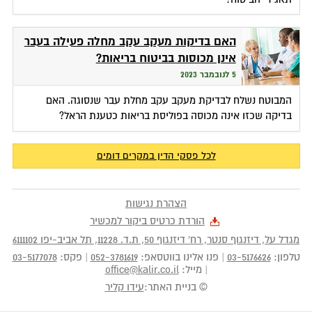
האם בדיקות מעקב עקב מחלה פעילה בעבר
אינן מכוסות בביטוח בריאות?
5 לנובמבר 2023
המבוטח נשלח לבדיקת מעקב עקב מחלת עבר שנסוגה. האם
בדיקה שכזו אינה מכוסה בפוליסת בריאות כטענת הראל?
לכל פסקי הדין במקרים דומים
הצהרת נגישות
הורדת כרטיס ביקור למכשיר
מגדל על, דיזנגוף סנטר, רח' דיזנגוף 50
, ת.ד.
11228
,
תל אביב-יפו
6111102
טלפון:
03-5176626
|
פנו אלינו בווטסאפ:
052-3781619
|
פקס:
03-5177078
|
מייל:
office@kalir.co.il
© בניית האתר:
עידו קליר