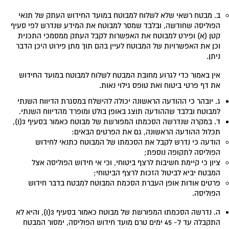
ב. מבטח רשאי שלא לשלוח למבוטח במועד החידוש העתק של תנאי
הפוליסה שחודשה, ובלבד שמסר למבוטח את המידע שנדרש לפי סעיף
קטן (א) ופירט למבוטח את האפשרות לקבל העתק ממסמכי התכנית
וכן את האפשרויות של המבוטח לעיין בהם תוך מתן פירוט היכן הדבר
ניתן.
אין באמור כדי לגרוע מחובת המבטח לשלוח למבוטח במועד החידוש
את דף פרטי ביטוח ואת טופס גילוי נאות.
ג. יובהר כי ההודעה הראשונה יכולה להישלח במסגרת הדיווח השנתי
למבוטח ובלבד שההודעה תוצג באופן בולט ומופרד מהדיווח השנתי.
ד. במקרה שנדרשה הסכמתו המפורשת של מבוטח כאמור בסעיף 3(ו),
תכלול ההודעה הראשונה, גם את הפרטים הבאים:
הודעה כי נדרש לקבל את הסכמתו של המבוטח כתנאי לחידוש
הפוליסה לתקופה נוספת;
ציון כי קיימת חשיבות לרצף ביטוחי, וכי אי חידוש הפוליסה אצל
המבטח יביא לביטול הזכות לרצף הביטוחי;
פרטים אודות אופן העברת הסכמת המבוטח למבטח בדבר חידוש
הפוליסה.
ה. נדרשה הסכמתו המפורשת של מבוטח כאמור בסעיף 3(ו), והיא לא
התקבלה עד ל- 45 ימים טרם מועד חידוש הפוליסה, ימסור המבטח