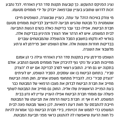
נציג הפניקס התעקש. כך קובעות תקנות סדר הדין האזרחי. לכל נתבע
זכות לדרוש שתובע בעניין שברפואה ייבדק על ידי מומחים מטעמו.
מי צודק בוויכוח הזה? עד עתה, כעניין שבשגרה, השופטים חייבו
אוטומטית כל מבוטח שהגיש תביעה להתייצב לבדיקות מומחים מטעם
חברת הביטוח, אפילו כבר עבר בדיקות כאלה בטרם הגשת התביעה
לבית המשפט. איש לא הרהר אחר הצורך וההיגיון בבדיקות אלה.
בוודאי לא נלקחו בחשבון הסבל וההשפלה שהמבוטחים עוברים
בבדיקות חוזרות ונשנות אלה. אולם השופט יואב פרידמן לא נרתע
מלשבור את השגרה.
השופט פרידמן עיין בתקנות סדר הדין האזרחי וגילה כי הן אמנם
מחייבות תובע על נזקי גוף להיבדק אצל מומחים מטעם הנתבע. אולם
בתקנה יש גם חריג. התובע רשאי לסרב לבדיקה אם יש לו "הצדק
סביר". בתחום הביטוח בו אנו עוסקים, הסביר השופט, יש לעיתים
"הצדק סביר" כזה. להבדיל מתחומי משפט אחרים, חוק חוזה הביטוח
מחייב את חברת הביטוח לבדוק את מצבו הרפואי של המבוטח כבר
בעת הפנייה הראשונית שלו אליה. החוק גם מחייב את המבוטח לשתף
פעולה עם מומחי חברת הביטוח אפילו העניין עדיין לא נדון בבית
המשפט. לא זו אף זו: חברת ביטוח הדוחה את תביעתו של המבוטח
חייבת להתבסס על חוות דעת רפואיות. לכן כאשר מבוטח פונה לבית
המשפט כדי לממש את זכויותיו, בידי חברת הביטוח כבר אמורות להיות
כל חוות הדעת שיאפשרו לה להתגונן כראוי מפני תביעת המבוטח.