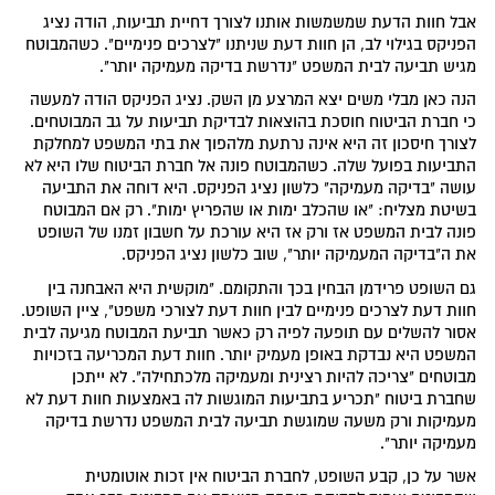
אבל חוות הדעת שמשמשות אותנו לצורך דחיית תביעות, הודה נציג
הפניקס בגילוי לב, הן חוות דעת שניתנו "לצרכים פנימיים". כשהמבוטח
מגיש תביעה לבית המשפט "נדרשת בדיקה מעמיקה יותר".
הנה כאן מבלי משים יצא המרצע מן השק. נציג הפניקס הודה למעשה
כי חברת הביטוח חוסכת בהוצאות לבדיקת תביעות על גב המבוטחים.
לצורך חיסכון זה היא אינה נרתעת מלהפוך את בתי המשפט למחלקת
התביעות בפועל שלה. כשהמבוטח פונה אל חברת הביטוח שלו היא לא
עושה "בדיקה מעמיקה" כלשון נציג הפניקס. היא דוחה את התביעה
בשיטת מצליח: "או שהכלב ימות או שהפריץ ימות". רק אם המבוטח
פונה לבית המשפט אז ורק אז היא עורכת על חשבון זמנו של השופט
את ה"בדיקה המעמיקה יותר", שוב כלשון נציג הפניקס.
גם השופט פרידמן הבחין בכך והתקומם. "מוקשית היא האבחנה בין
חוות דעת לצרכים פנימיים לבין חוות דעת לצורכי משפט", ציין השופט.
אסור להשלים עם תופעה לפיה רק כאשר תביעת המבוטח מגיעה לבית
המשפט היא נבדקת באופן מעמיק יותר. חוות דעת המכריעה בזכויות
מבוטחים "צריכה להיות רצינית ומעמיקה מלכתחילה". לא ייתכן
שחברת ביטוח "תכריע בתביעות המוגשות לה באמצעות חוות דעת לא
מעמיקות ורק משעה שמוגשת תביעה לבית המשפט נדרשת בדיקה
מעמיקה יותר".
אשר על כן, קבע השופט, לחברת הביטוח אין זכות אוטומטית