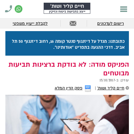
חיים קליר ושות'
ייצוג בתביעות ביטוח ונזיקין
רישום לעדכונים
לקבלת ייעוץ משפטי
כתובתנו: מגדל על דיזנגוף סנטר קומה 16, רחוב דיזנגוף 50 תל
אביב. דרכי ההגעה בתפריט "אודותינו".
הפניקס מודה: לא בודקת ברצינות תביעות
מבוטחים
עודכן ב-
15/10/2017
©
חיים קליר ושות'
פסק הדין המלא