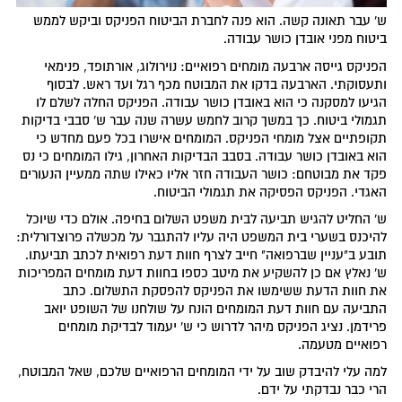
ש' עבר תאונה קשה. הוא פנה לחברת הביטוח הפניקס וביקש לממש
ביטוח מפני אובדן כושר עבודה.
הפניקס גייסה ארבעה מומחים רפואיים: נוירולוג, אורתופד, פנימאי
ותעסוקתי. הארבעה בדקו את המבוטח מכף רגל ועד ראש. לבסוף
הגיעו למסקנה כי הוא באובדן כושר עבודה. הפניקס החלה לשלם לו
תגמולי ביטוח. כך במשך קרוב לחמש עשרה שנה עבר ש' סבבי בדיקות
תקופתיים אצל מומחי הפניקס. המומחים אישרו בכל פעם מחדש כי
הוא באובדן כושר עבודה. בסבב הבדיקות האחרון, גילו המומחים כי נס
פקד את מבוטחם: כושר העבודה חזר אליו כאילו שתה ממעיין הנעורים
האגדי. הפניקס הפסיקה את תגמולי הביטוח.
ש' החליט להגיש תביעה לבית משפט השלום בחיפה. אולם כדי שיוכל
להיכנס בשערי בית המשפט היה עליו להתגבר על מכשלה פרוצדורלית:
תובע ב"עניין שברפואה" חייב לצרף חוות דעת רפואית לכתב תביעתו.
ש' נאלץ אם כן להשקיע את מיטב כספו בחוות דעת מומחים המפריכות
את חוות הדעת ששימשו את הפניקס להפסקת התשלום. כתב
התביעה עם חוות דעת המומחים הונח על שולחנו של השופט יואב
פרידמן. נציג הפניקס מיהר לדרוש כי ש' יעמוד לבדיקת מומחים
רפואיים מטעמה.
למה עלי להיבדק שוב על ידי המומחים הרפואיים שלכם, שאל המבוטח,
הרי כבר נבדקתי על ידם.