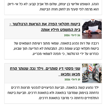
הנהג. השופט אלישי בן יצחק, שלום תל אביב קבע: לא כל אי-דיוק
הוא מרמה לפי סעיף 25 לחוק חוזה הביטוח.
ביטוח חקלאי הפרה את הוראות הרגולטור -
בית המשפט חילץ אותה
26 ליולי 2026
רכבה של רות נפגע בתאונה. שמאי מתוך רשימת השמאים של
ביטוח חקלאי קבע שומת נזק. המבטחת לא הודיעה תוך שבוע,
כנדרש על ידי הרגולטור, כי תפנה לשמאי מכריע.
שני פסקי דין סותרים, וילד נכה שנותר קרח
מכאן ומכאן
19 ליולי 2026
ילד נפצע קשה בתאונה. תביעת הפיצויים לנפגעי תרונות דרכים
נדחתה בנימוק שמדובר בתאונה ולא בתאונת דרכים. תביעת ביטוח
התלמידים נדחתה כי מדובר בתאונת דרכים.