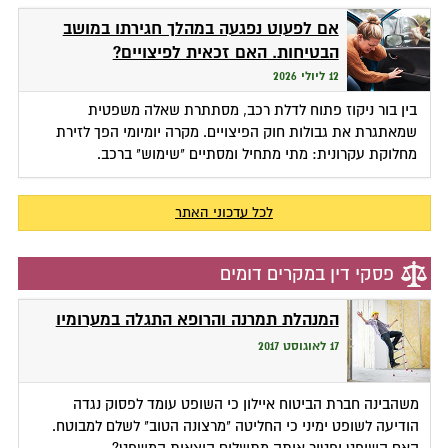
אם לפעוט נפגעה במהלך חגירתו במושב
הבטיחות. האם זכאית לפיצויים?
12 ליולי 2026
בין בור ניקוז פתוח לדלת רכב, מסתתרת שאלה משפטית
שמאתגרת את גבולות חוק הפיצויים. מקרה יומיומי הפך לזירת
מחלוקת עקרונית: מתי מתחיל ומסתיים "שימוש" ברכב.
לכל עדכוני האתר
פסקי דין במקרים דומים
המנהלת תמרנה והרופא התגלה במערומיו
17 לאוגוסט 2017
משהבינה חברת הביטוח איילון כי השופט עומד לפסוק נגדה
הודיעה לשופט ימיני כי החליטה "מרצונה הטוב" לשלם למבוטח.