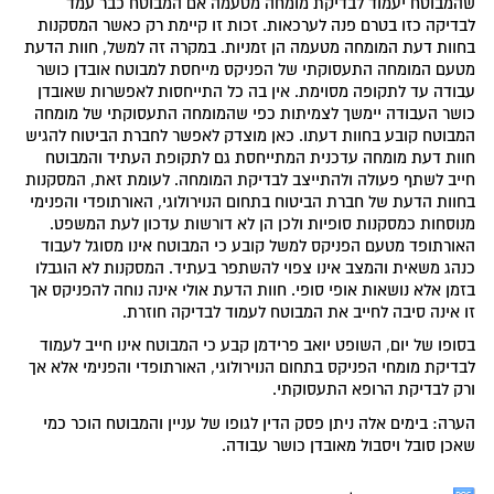
שהמבוטח יעמוד לבדיקת מומחה מטעמה אם המבוטח כבר עמד
לבדיקה כזו בטרם פנה לערכאות. זכות זו קיימת רק כאשר המסקנות
בחוות דעת המומחה מטעמה הן זמניות. במקרה זה למשל, חוות הדעת
מטעם המומחה התעסוקתי של הפניקס מייחסת למבוטח אובדן כושר
עבודה עד לתקופה מסוימת. אין בה כל התייחסות לאפשרות שאובדן
כושר העבודה יימשך לצמיתות כפי שהמומחה התעסוקתי של מומחה
המבוטח קובע בחוות דעתו. כאן מוצדק לאפשר לחברת הביטוח להגיש
חוות דעת מומחה עדכנית המתייחסת גם לתקופת העתיד והמבוטח
חייב לשתף פעולה ולהתייצב לבדיקת המומחה. לעומת זאת, המסקנות
בחוות הדעת של חברת הביטוח בתחום הנוירולוגי, האורתופדי והפנימי
מנוסחות כמסקנות סופיות ולכן הן לא דורשות עדכון לעת המשפט.
האורתופד מטעם הפניקס למשל קובע כי המבוטח אינו מסוגל לעבוד
כנהג משאית והמצב אינו צפוי להשתפר בעתיד. המסקנות לא הוגבלו
בזמן אלא נושאות אופי סופי. חוות הדעת אולי אינה נוחה להפניקס אך
זו אינה סיבה לחייב את המבוטח לעמוד לבדיקה חוזרת.
בסופו של יום, השופט יואב פרידמן קבע כי המבוטח אינו חייב לעמוד
לבדיקת מומחי הפניקס בתחום הנוירולוגי, האורתופדי והפנימי אלא אך
ורק לבדיקת הרופא התעסוקתי.
הערה: בימים אלה ניתן פסק הדין לגופו של עניין והמבוטח הוכר כמי
שאכן סובל ויסבול מאובדן כושר עבודה.