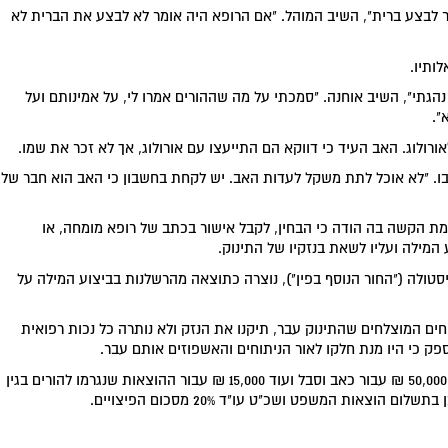
ר לבצע ברית", השיב המוהל. "אם הרופא היה אומר לא לבצע את הברית לא
ותיו.
הגתי", השיב אוחנה. "סמכתי על מה שההורים אמרו לי, על אמינותם ועל
".
רולוג. האב העיד כי דווקא הם התייעצו עם אורולוג, אך לא זכר את שמו.
ו. "לא אוכל לתת משקל לעדות האב. יש לקחת בחשבון כי האב הוא חבר של
מת הקשה בה הודה כי הבחין, לקבל אישור בכתב של רופא מומחה, או
מילה ועליו לשאת בנזקיו של התינוק.
טולה ("החור הנוסף בפין"), נוצרה כתוצאה מהרשלנות בביצוע המילה על
חים המוצלחים שהתינוק עבר, תיקנו את הנזק ולא נותרה כל נכות רפואית
פק כי היו מנת חלקו לאור הניתוחים והאשפוזים אותם עבר.
בסופו של יום, השופט חייב את אוחנה לשלם לא' סכום של 50,000 ₪ עבור כאב וסבל ועוד 15,000 ₪ עבור ההוצאות שנגרמו להורים בגין
וצאות המשפט ושכ"ט עו"ד 20% מסכום הפיצויים.