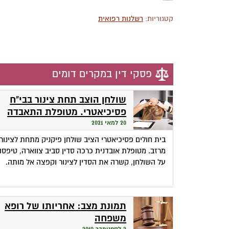
קטגוריות:
רשלנות רפואית
פסקי דין במקרים דומים
שולחן הוצב תחת צינור בבי"ח
פסיכיאטרי. מטופלת התאבדה
עליו בתלייה. העליון: מיקום
20 למאי 2021
השולחן "סביר ונבון"
בית חולים פסיכיאטרי הציב שולחן פיקניק מתחת לצינור
מרזב. מטופלת אובדנית כרכה סדין סביב צווארה, טיפסה
על השולחן, קשרה את הסדין לצינור וקפצה אל מותה.
תמונת מצב: אחריותו של רופא
משפחה