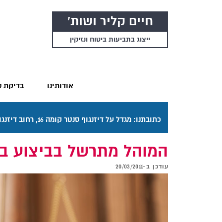
חיים קליר ושות'
ייצוג בתביעות ביטוח ונזיקין
אודותינו
בדיקת ס
כתובתנו: מגדל על דיזנגוף סנטר קומה 16, רחוב דיזנגוף 50 תל אביב. דרכי ההגעה בתפריט "אודותינו".
המוהל מתרשל בביצוע בר
עודכן ב-
20/03/2011