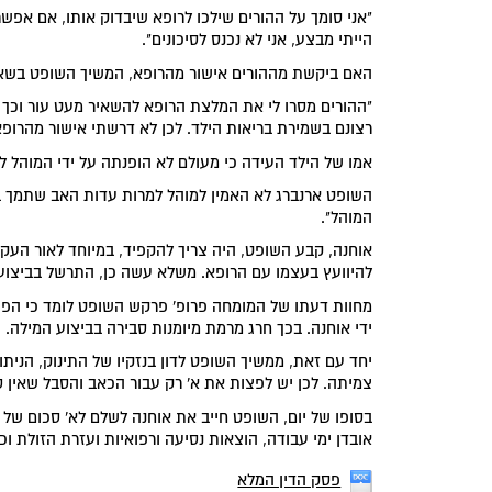
"אני סומך על ההורים שילכו לרופא שיבדוק אותו, אם אפש
הייתי מבצע, אני לא נכנס לסיכונים".
האם ביקשת מההורים אישור מהרופא, המשיך השופט בשאל
"ההורים מסרו לי את המלצת הרופא להשאיר מעט עור וכך נ
רצונם בשמירת בריאות הילד. לכן לא דרשתי אישור מהרופא
אמו של הילד העידה כי מעולם לא הופנתה על ידי המוהל לאו
השופט ארנברג לא האמין למוהל למרות עדות האב שתמך ב
המוהל".
אוחנה, קבע השופט, היה צריך להקפיד, במיוחד לאור העק
להיוועץ בעצמו עם הרופא. משלא עשה כן, התרשל בביצוע ה
מחוות דעתו של המומחה פרופ' פרקש השופט לומד כי הפיס
ידי אוחנה. בכך חרג מרמת מיומנות סבירה בביצוע המילה.
יחד עם זאת, ממשיך השופט לדון בנזקיו של התינוק, הניתו
צמיתה. לכן יש לפצות את א' רק עבור הכאב והסבל שאין ס
אובדן ימי עבודה, הוצאות נסיעה ורפואיות ועזרת הזולת וכן בתשלום ה
פסק הדין המלא