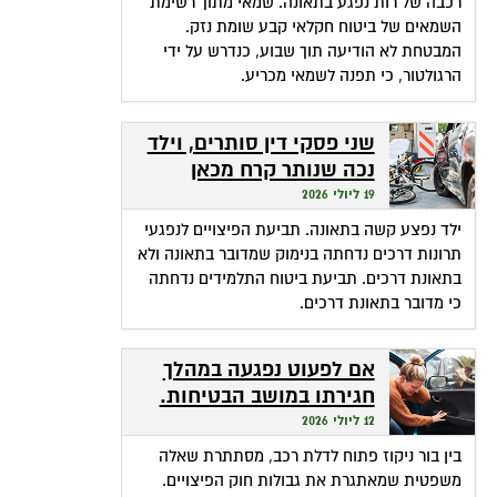
רכבה של רות נפגע בתאונה. שמאי מתוך רשימת
השמאים של ביטוח חקלאי קבע שומת נזק.
המבטחת לא הודיעה תוך שבוע, כנדרש על ידי
הרגולטור, כי תפנה לשמאי מכריע.
שני פסקי דין סותרים, וילד
נכה שנותר קרח מכאן
ומכאן
19 ליולי 2026
ילד נפצע קשה בתאונה. תביעת הפיצויים לנפגעי
תרונות דרכים נדחתה בנימוק שמדובר בתאונה ולא
בתאונת דרכים. תביעת ביטוח התלמידים נדחתה
כי מדובר בתאונת דרכים.
אם לפעוט נפגעה במהלך
חגירתו במושב הבטיחות.
האם זכאית לפיצויים?
12 ליולי 2026
בין בור ניקוז פתוח לדלת רכב, מסתתרת שאלה
משפטית שמאתגרת את גבולות חוק הפיצויים.