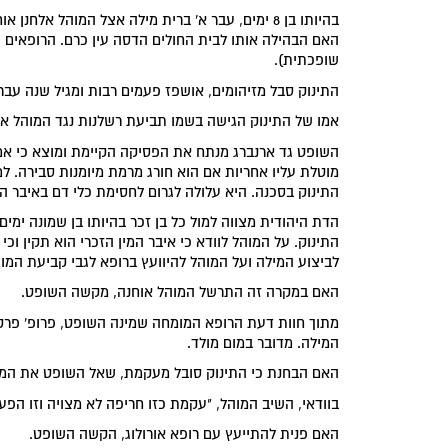
בהיותו בן 8 ימים, עבר א' ברית מילה אצל המוהל א
האם הבהילה אותו לבית החולים הדסה עין כרם. הרופאים ה
שופכתית).
התינוק סבל מזיהומים, אושפז פעמים רבות ומגיל שנה עבר 
אמו של התינוק הגישה בשמו תביעת רשלנות נגד המוהל או
השופט גד ארנברג מנתח את הפסיקה הקיימת ומוצא כי אמ
מוטלת עליו אחריות אם הוא חורג מרמת מיומנות סבירה. 
התינוק בסכנה. היא עלולה לגרום לחסימת כלי דם באיבר הנ
הדת היהודית מצווה למול כל בן זכר בהיותו בן שמונה ימי
התינוק. על המוהל לוודא כי איבר המין הזכרי הוא תקין וכי 
לביצוע המילה ועל המוהל להיוועץ ברופא לגבי קביעת המו
האם במקרה זה התרשל המוהל אוחנה, מקשה השופט.
מתוך חוות דעת הרופא המומחה שמינה השופט, פרופ' פרקש
המילה. מדובר במום מולד.
האם הבחנת כי התינוק סובל מעקמת, שאל השופט את המו
בוודאי, השיב המוהל, "עקמת כזו חריפה לא מצויה וזו הפ
האם פנית להתייעץ עם רופא אורולוג, הקשה השופט.