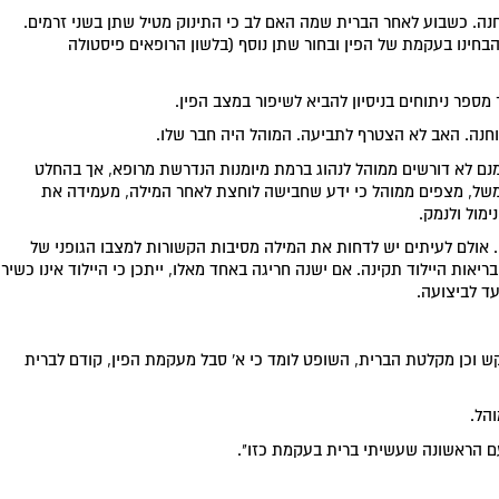
לחנן אוחנה. כשבוע לאחר הברית שמה האם לב כי התינוק מטיל שתן בשני זרמים.
בחינו בעקמת של הפין ובחור שתן נוסף (בלשון הרופאים פיסטולה
מספר ניתוחים בניסיון להביא לשיפור במצב הפין.
חנה. האב לא הצטרף לתביעה. המוהל היה חבר שלו.
נם לא דורשים ממוהל לנהוג ברמת מיומנות הנדרשת מרופא, אך בהחלט
למשל, מצפים ממוהל כי ידע שחבישה לוחצת לאחר המילה, מעמידה את
ימול ולנמק.
ם. אולם לעיתים יש לדחות את המילה מסיבות הקשורות למצבו הגופני של
בריאות היילוד תקינה. אם ישנה חריגה באחד מאלו, ייתכן כי היילוד אינו כשיר
עד לביצועה.
 וכן מקלטת הברית, השופט לומד כי א' סבל מעקמת הפין, קודם לברית
הל.
עם הראשונה שעשיתי ברית בעקמת כזו".