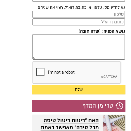
נא להזין מס. טלפון או כתובת דוא"ל, רצוי את שניהם
נושא הפניה: (שדה חובה)
טרי מן המדף
האם "ביטוח ביטול טיסה
מכל סיבה" מאפשר באמת