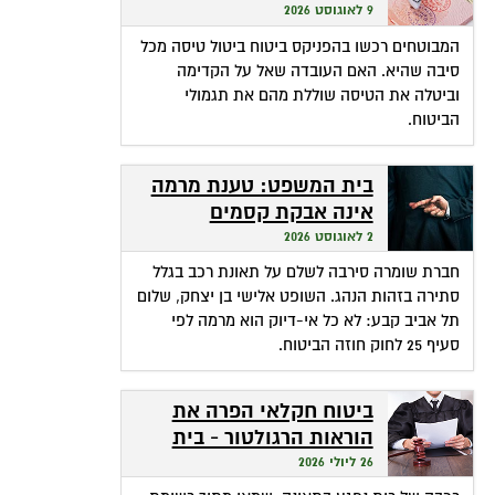
ביטול מכל סיבה?
9 לאוגוסט 2026
המבוטחים רכשו בהפניקס ביטוח ביטול טיסה מכל
סיבה שהיא. האם העובדה שאל על הקדימה
וביטלה את הטיסה שוללת מהם את תגמולי
הביטוח.
בית המשפט: טענת מרמה
אינה אבקת קסמים
שהופכת אי-דיוק לפטור
2 לאוגוסט 2026
מתשלום
חברת שומרה סירבה לשלם על תאונת רכב בגלל
סתירה בזהות הנהג. השופט אלישי בן יצחק, שלום
תל אביב קבע: לא כל אי-דיוק הוא מרמה לפי
סעיף 25 לחוק חוזה הביטוח.
ביטוח חקלאי הפרה את
הוראות הרגולטור - בית
המשפט חילץ אותה
26 ליולי 2026