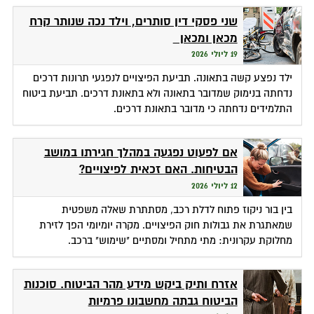
שני פסקי דין סותרים, וילד נכה שנותר קרח
מכאן ומכאן
19 ליולי 2026
ילד נפצע קשה בתאונה. תביעת הפיצויים לנפגעי תרונות דרכים
נדחתה בנימוק שמדובר בתאונה ולא בתאונת דרכים. תביעת ביטוח
התלמידים נדחתה כי מדובר בתאונת דרכים.
אם לפעוט נפגעה במהלך חגירתו במושב
הבטיחות. האם זכאית לפיצויים?
12 ליולי 2026
בין בור ניקוז פתוח לדלת רכב, מסתתרת שאלה משפטית
שמאתגרת את גבולות חוק הפיצויים. מקרה יומיומי הפך לזירת
מחלוקת עקרונית: מתי מתחיל ומסתיים "שימוש" ברכב.
אזרח ותיק ביקש מידע מהר הביטוח. סוכנות
הביטוח גבתה מחשבונו פרמיות