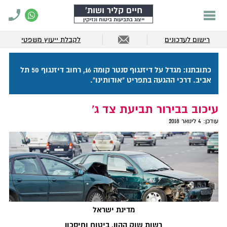
חיים קליר ושות'
ייצוג בתביעות ביטוח ונזיקין
רישום לעדכונים
לקבלת ייעוץ משפטי
כתובתנו: מגדל על דיזנגוף סנטר קומה 16, רחוב דיזנגוף 50 תל
אביב. דרכי ההגעה בתפריט "אודותינו".
עיכוב בבירור תביעת צד ג'
עודכן:
4 לינואר 2018
מדינת ישראל
רשות שוק ההון, ביטוח וחיסכון