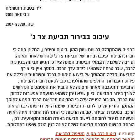
י"ד בטבת התשע"ח
1 בינואר 2018
שה. 2017-23910
עיכוב בבירור תביעת צד ג'
בפנייה שהתקבלה ברשות שוק ההון, ביטוח וחיסכון, התלונן פונה כי
חברת הביטוח עיכבה בירור של תביעת צד ג' שהגיש לאחר תאונה,
וסירבה לשלם לו תגמולי הביטוח. הפונה ציין כי הגיש תביעה בגין נזק
לרכב, שכר טרחה לשמאי וירידת ערך הרכב. בנוסף ציין כי צירף
לתביעתו קבלה מהמוסך על ביצוע תיקונים ברכב וחשבונית שכללה את
פירוט העבודות והחלפים שהוחלפו ברכב. לטענת חברת הביטוח,
התביעה התעכבה מאחר והפונה לא העביר את המסמכים הנדרשים
לצורך בירור התביעה וכיוון שלא ניתן לשמאי מטעמה אפשרות לבדוק
את הרכב. מבירור הפנייה עלה כי המבוטח מכר את הרכב הפגוע למוסך
המתקן והודיע על כך לחברת הביטוח, שעמדה על דרישתה לבדוק את
הרכב. במסגרת הבירור, קבעה הרשות כי התנהלות החברה אינה ראויה
ונעשתה בניגוד לחובתה ליישב תביעה בצורה הוגנת ומקצועית. לכן,
הורתה הרשות לחברת הביטוח לשלם לפונה בגין הנזק שאינו במחלוקת.
קטגוריות:
ביטוח רכב מקיף
,
הטיפול בתביעה
,
הנחיות המפקח על הביטוח
,
התנהלות תאגידי הביטוח
,