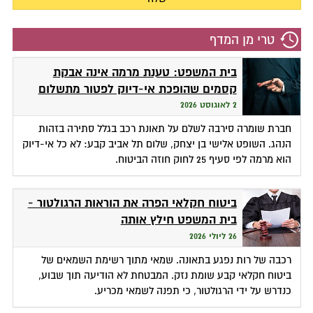
טרי מן המדף
בית המשפט: טענת מרמה אינה אבקת
קסמים שהופכת אי-דיוק לפטור מתשלום
2 לאוגוסט 2026
חברת שומרה סירבה לשלם על תאונת רכב בגלל סתירה בזהות
הנהג. השופט אלישי בן יצחק, שלום תל אביב קבע: לא כל אי-דיוק
הוא מרמה לפי סעיף 25 לחוק חוזה הביטוח.
ביטוח חקלאי הפרה את הוראות הרגולטור -
בית המשפט חילץ אותה
26 ליולי 2026
רכבה של רות נפגע בתאונה. שמאי מתוך רשימת השמאים של
ביטוח חקלאי קבע שומת נזק. המבטחת לא הודיעה תוך שבוע,
כנדרש על ידי הרגולטור, כי תפנה לשמאי מכריע.