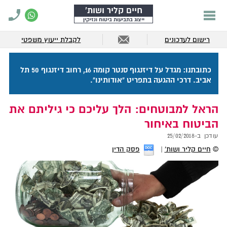
חיים קליר ושות'
ייצוג בתביעות ביטוח ונזיקין
רישום לעדכונים
לקבלת ייעוץ משפטי
כתובתנו: מגדל על דיזנגוף סנטר קומה 16, רחוב דיזנגוף 50 תל
אביב. דרכי ההגעה בתפריט "אודותינו".
הראל למבוטחים: הלך עליכם כי גיליתם את
הביטוח באיחור
עודכן ב-
25/02/2018
©
חיים קליר ושות'
פסק הדין