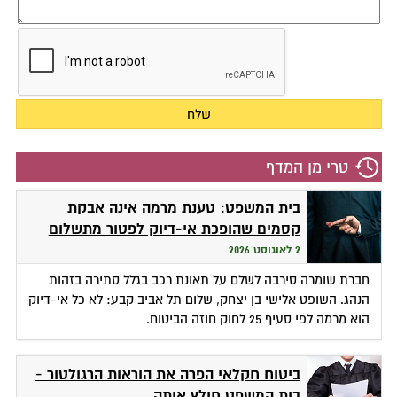
טרי מן המדף
בית המשפט: טענת מרמה אינה אבקת
קסמים שהופכת אי-דיוק לפטור מתשלום
2 לאוגוסט 2026
חברת שומרה סירבה לשלם על תאונת רכב בגלל סתירה בזהות
הנהג. השופט אלישי בן יצחק, שלום תל אביב קבע: לא כל אי-דיוק
הוא מרמה לפי סעיף 25 לחוק חוזה הביטוח.
ביטוח חקלאי הפרה את הוראות הרגולטור -
בית המשפט חילץ אותה