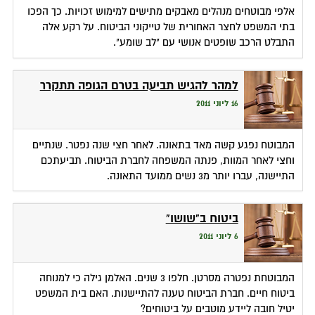
אלפי מבוטחים מנהלים מאבקים מתישים למימוש זכויות. כך הפכו
בתי המשפט לחצר האחורית של טייקוני הביטוח. על רקע אלה
התבלט הרכב שופטים אנושי עם "לב שומע".
למהר להגיש תביעה בטרם הגופה תתקרר
16 ליוני 2011
המבוטח נפגע קשה מאד בתאונה. לאחר חצי שנה נפטר. שנתיים
וחצי לאחר המוות, פנתה המשפחה לחברת הביטוח. תביעתכם
התיישנה, עברו יותר מ3 נשים ממועד התאונה.
ביטוח ב"שושו"
6 ליוני 2011
המבוטחת נפטרה מסרטן. חלפו 3 שנים. האלמן גילה כי למנוחה
ביטוח חיים. חברת הביטוח טענה להתיישנות. האם בית המשפט
יטיל חובה ליידע מוטבים על ביטוחים?