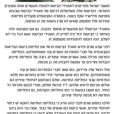
תושבי ישראל מפרישים לתאגידי הביטוח למעלה מעשרים אחוז משכרם
החודשי. הפרשות אלה משלשלות לכיסם של תאגידי הביטוח שבעים
וחמישה מיליארד שקל בשנה. בתמורה המבוטחים מקבלים פוליסות
עתירות מלל חמקמק שאיש לא מבין באמת מה הן מכסות.
ותאגידי הביטוח? הם מתעשרים מחוסר ההבנה. גם אם המבוטח יגלה
באיחור כי הביטוח יכול היה לסייע לו, תאגידי הביטוח יעשו הכל כדי לא
לשלם. הנה דוגמה להתנהלות מקוממת זו:
לפני שבע שנים חידש תאגיד הביטוח הראל את פוליסת ביטוח הבריאות
הקבוצתית של חברי הסתדרות המורים ובני משפחותיהם. הפוליסה
החדשה מכילה מאה עשרים ואחד עמודים. רובה של הפוליסה סייגים,
הגבלות וחריגים עד שקשה להבחין מה כן מכוסה.
מזל ויגאל שלו-פרידמן, כמו שאר חברי הסתדרות המורים ובני
משפחותיהם, שילמו כמו שעון שוויצרי מידי חודש בחודשו את מלוא
הפרמיות עבור הפוליסה החדשה. אולם כשנזקקו לטיפולי שיניים הם
שילמו מכיסם לרופא שלהם, ד"ר מיכאל סולמן, מבלי לבקש מהראל כל
החזר. הם חשבו בטעות כי כמו הפוליסה הקודמת, גם הפוליסה
החדשה לא מכסה טיפולי שיניים.
חלפו כחמש שנים ולבני הזוג נודע כי בפוליסה החדשה דווקא יש כיסוי
לטיפולי שיניים. אנשי ביטוח הם אנשים של כבוד, אמרו בני הזוג בינם
לבינם, הם וודאי לא ינצלו את העובדה שלא ידענו כי הפוליסה החדשה