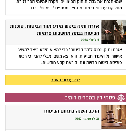
שמאתגרת את גבולות חוק הפיצויים. מקרה יומיומי הפך לזירת
מחלוקת עקרונית: מתי מתחיל ומסתיים "שימוש" ברכב.
אזרח ותיק ביקש מידע מהר הביטוח. סוכנות
הביטוח גבתה מחשבונו פרמיות
5 ליולי 2026
אזרח ותיק, נכנס ל"הר הביטוח" כדי למצוא מידע כיצד להשיג
אישור על היעדר תביעות. הוא יצא משם, מבלי להבין כי רכש
פוליסת ביטוח חדשה ונתן הוראת קבע חודשית.
לכל עדכוני האתר
פסקי דין במקרים דומים
הרכב השנה בתחום הביטוח
31 לדצמבר 2012