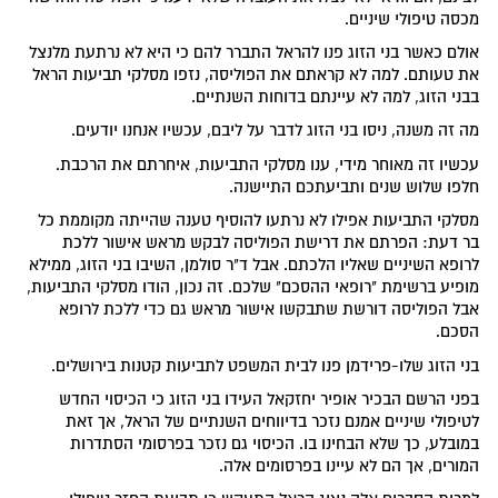
מכסה טיפולי שיניים.
אולם כאשר בני הזוג פנו להראל התברר להם כי היא לא נרתעת מלנצל
את טעותם. למה לא קראתם את הפוליסה, נזפו מסלקי תביעות הראל
בבני הזוג, למה לא עיינתם בדוחות השנתיים.
מה זה משנה, ניסו בני הזוג לדבר על ליבם, עכשיו אנחנו יודעים.
עכשיו זה מאוחר מידי, ענו מסלקי התביעות, איחרתם את הרכבת.
חלפו שלוש שנים ותביעתכם התיישנה.
מסלקי התביעות אפילו לא נרתעו להוסיף טענה שהייתה מקוממת כל
בר דעת: הפרתם את דרישת הפוליסה לבקש מראש אישור ללכת
לרופא השיניים שאליו הלכתם. אבל ד"ר סולמן, השיבו בני הזוג, ממילא
מופיע ברשימת "רופאי ההסכם" שלכם. זה נכון, הודו מסלקי התביעות,
אבל הפוליסה דורשת שתבקשו אישור מראש גם כדי ללכת לרופא
הסכם.
בני הזוג שלו-פרידמן פנו לבית המשפט לתביעות קטנות בירושלים.
בפני הרשם הבכיר אופיר יחזקאל העידו בני הזוג כי הכיסוי החדש
לטיפולי שיניים אמנם נזכר בדיווחים השנתיים של הראל, אך זאת
במובלע, כך שלא הבחינו בו. הכיסוי גם נזכר בפרסומי הסתדרות
המורים, אך הם לא עיינו בפרסומים אלה.