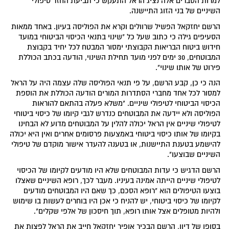
למרות הסברים אלה נציג הראל התעקש כי תביעת החזר טיפולי
השיניים של בני הזוג התיישנה.
הרשם יחזקאל הפשיל שרוולים וקרא את הפוליסה בעיון. באחד ממאות
הסעיפים גילה כי כתוב שעל כל "שינוי בתנאי הכיסוי הביטוחי במועד
חידוש ביטוח הבריאות הקבוצתי ימסור המבטח לכל יחיד בקבוצת
המבוטחים, 30 ימים לפני מועד תחילת השינוי, הודעה בכתב הכוללת
פירוט של אותו שינוי".
הנה כי כן, קבע הרשם, על פי תנאי הפוליסה שלה עצמה היה על הראל
למסור לכל אחד מחברי הסתדרות המורים הודעה הכוללת את הוספת
הכיסוי הביטוחי לטיפולי שיניים. "משלא פעלה בהתאם להוראות
הפוליסה ולא יידעה את המבוטחים כנדרש לגבי קיומו של כיסוי ביטוחי
לטיפולי שיניים אין הראל יכולה להלין על המבוטחים מדוע לא הבחינו
בקיומו של אותו כיסוי ביטוחי באמצעות פרסומים אחרים ואין היא יכולה
להישמע בטענת התיישנות, או בטענה להעדר אישור מוקדם של טיפולי
השיניים שבוצעו".
הרשם הדגיש כי עדות המבוטחים שלא היו מודעים לקיומו של הכיסוי
לטיפולי שיניים הייתה אמינה בעיניו. מעבר לכך, רופא השיניים שאצלו
בוצעו הטיפולים הוא "רופא הסכם, כך שאם היו המבוטחים מודעים
לקיומו של כיסוי ביטוחי, יש להניח כי אכן היו בוחרים לעשות בו שימוש
ולהיות מטופלים אצל אותו רופא, תוך חיסכון של אלפי שקלים".
בסופו של דיון, הרשם הבכיר אופיר יחזקאל חייב את הראל לפצות את