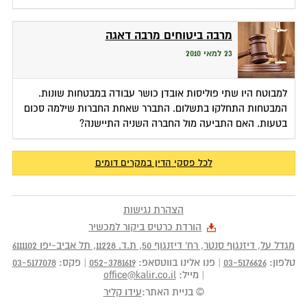
מרבה ביטוחים מרבה דאגה
23 למאי 2010
למבוטח היו שתי פוליסות אובדן כושר עבודה במבטחות שונות.
המבטחות התחלקו בתשלום. התברר שאחת החברות שילמה סכום
בטעות. האם התביעה מול החברה השניה התיישנה?
לכל פסקי הדין במקרים דומים
הצהרת נגישות
הורדת כרטיס ביקור למכשיר
מגדל על, דיזנגוף סנטר, רח' דיזנגוף 50
, ת.ד.
11228
,
תל אביב-יפו
6111102
טלפון:
03-5176626
|
פנו אלינו בווטסאפ:
052-3781619
|
פקס:
03-5177078
|
מייל:
office@kalir.co.il
© בניית האתר:
עידו קליר