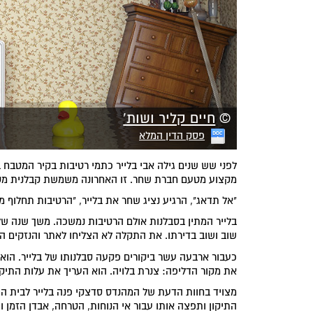
©
חיים קליר ושות'
פסק הדין המלא
לפני שש שנים גילה אבי בלייר כתמי רטיבות בקיר המטבח ב
מקצוע מטעם חברת שחר. זו האחרונה משמשת קבלנית מטעם
"אל תדאג", הרגיע נציג שחר את בלייר, "הרטיבות תחלוף 
בלייר המתין בסבלנות אולם הרטיבות נמשכה. משך שנה של
שוב ושוב בדירתו. את התקלה לא הצליחו לאתר והנזקים ה
כעבור ארבעה עשר ביקורים פקעה סבלנותו של בלייר. הוא 
את מקור הדליפה: צנרת בלויה. הוא העריך את עלות התיק
מצויד בחוות הדעת של המהנדס סדצקי פנה בלייר לבית ה
התיקון ותפצה אותו עבור אי הנוחות, הטרחה, אבדן הזמן 