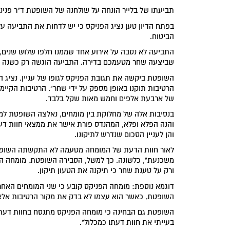
תביעתו של בלייר הונחה על שולחנה של השופטת ד"ר פנינה 
בפתח הדיון טען נציג הפניקס כי יש לדחות את התביעה 
הביטוח.
התביעה לא נסבה על אירוע אחד שממנו חלפו שלוש שנים, ה
שביצעה שחר מטעמכם בדירה. התביעה הוגשה רק כשנה ואר
השופטת ביקשה את תגובת הפניקס לגופו של עניין. נציג ה
הרטיבות תוקנו באופן מספק על ידי שחר". הרטיבות הקיי
של ארבעת אלפים וחמש מאות שקל בלבד.
בנסיבות אלה של מחלוקת בין מומחים, נאלצה השופטת למ
והנה הפלא ופלא, המהנדס פורת אישר את ממצאי חוות דעת
והן לעניין הסכום שנדרש לתיקונו.
לאור חוות הדעת של המומחה מטעמה לא התקשתה השופטת 
משכנעת", כלשונה. כך למשל, הסבירה השופטת, מומחה הפנ
ורק על טענת שחר כי תיקנה את הטעון תיקון.
דוגמא נוספת: מומחה הפניקס קובע כי שני המומחים האחרי
השופטת, כאשר הוא עצמו לא בדק את מקור הרטיבות אלא 
השופטת גם הבחינה כי מומחה הפניקס מתנסח בחוות דעתו
בעייתי את חוות דעתו כמכלול".