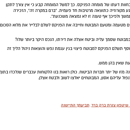
וות דעתו של מומחה הפניקס. כך למשל המומחה קבע כי אין צורך לתקן
גע מקורוזיה כתוצאה מרטיבות חד פעמית. "ברם במקרה זה", הזכירה
משך ולפיכך אף טענה זו לא נמצאה משכנעת".
ם מטעמה ומטעם המבוטח וחייבה את הפניקס לשלם לבלייר את מלוא הסכום
וטח שסמך עליה וביטח אצלה את דירתו, הנכס היקר ביותר שלו?
סף תשלם הפניקס למבוטח פיצוי בגין עגמת נפש והוצאות ניהול הליך זה
עת שאין בהן ממש.
 מזו של יתר חברות הביטוח. כולן רואות בנו הלקוחות עכברים שנלכדו בתוך
פול עליהם אסון, המבוטחים יאלצו לשוב ולבטח אצלן.
 שיטפון צנרת ברק ברד
,
תביעתך התיישנה