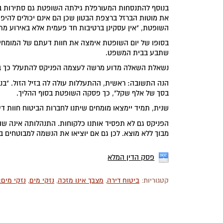
בנוסף להתנסחות המעורפלת גילתה השופטת גם סתירות בח
את מוטות הברזל ברצפת הבטון שכן הם אינם יכולים להיפ
השופטת, "אין עסקינן ברטיבות חד פעמית אלא באירוע מת
בסופו של יום השופטת אימצה את חוות דעתם של המומחי
שתבע בבית המשפט.
נשאלת השאלה מדוע מרשה לעצמה הפניקס להתעלל כך במב
הנה התשובה: ראשית, ההתעללות עולה לה בזיל הזול. "בנו
בסך של אלף שקל", כך פסקה השופטת בסוף ההליך.
שנית, תמיד יימצאו מומחים שיתנו לחברות הביטוח חוות ד
הפניקס גם לא תפסיד אותנו כלקוחות. התנהלותה אינה שונה
מבוך ללא מוצא. לכן גם אם יוציאו את הנשמה למבוטחים בנ
פסק הדין המלא
קטגוריות:
ביטוח דירה
,
מצבך אינו מזכה
,
נזקי מים
,
נזקי מים: