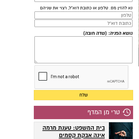
נא להזין מס. טלפון או כתובת דוא"ל, רצוי את שניהם
נושא הפניה: (שדה חובה)
טרי מן המדף
בית המשפט: טענת מרמה
אינה אבקת קסמים