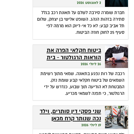
שהופכת אי-דיוק לפטור
2 לאוגוסט 2026
מתשלום
חברת שומרה סירבה לשלם על תאונת רכב בגלל
סתירה בזהות הנהג. השופט אלישי בן יצחק, שלום
תל אביב קבע: לא כל אי-דיוק הוא מרמה לפי
סעיף 25 לחוק חוזה הביטוח.
ביטוח חקלאי הפרה את
הוראות הרגולטור - בית
המשפט חילץ אותה
26 ליולי 2026
רכבה של רות נפגע בתאונה. שמאי מתוך רשימת
השמאים של ביטוח חקלאי קבע שומת נזק.
המבטחת לא הודיעה תוך שבוע, כנדרש על ידי
הרגולטור, כי תפנה לשמאי מכריע.
שני פסקי דין סותרים, וילד
נכה שנותר קרח מכאן
ומכאן
19 ליולי 2026