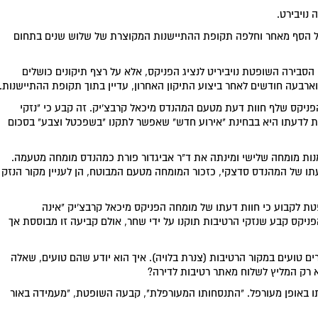
נויבירט.
על הסף מאחר וחלפה תקופת ההתיישנות המקוצרת של שלוש שנים בתחום
סבירה השופטת נויביריט לנציג הפניקס, אלא על רצף תיקונים כושלים
בעה חודשים לאחר ביצוע התיקון האחרון, עדיין בתוך תקופת ההתיישנות.
פניקס שלף חוות דעת מטעם המהנדס מיכאל קרבצ'יק. זה קבע כי "נזקי
מת לדעתו היא בבחינת "אירוע חדש" שאפשר לתקנו "בשפכטל וצבע" בסכום
נות מומחה שלישי ומינתה את ד"ר אביגדור פורת כמהנדס מומחה מטעמה.
ו של המהנדס סדצקי, כזכור המומחה מטעם המבוטח, הן לעניין מקור הנזק
לקבוע כי חוות דעתו של מומחה הפניקס מיכאל קרבצ'יק "אינה
יקס קבע שנזקי הרטיבות תוקנו על ידי שחר, אולם קביעה זו מבוססת אך
ם טועים במקור הרטיבות (צנרת בלויה). איך הוא יודע שהם טועים, שאלה
רק המליץ לשלוח מאתר רטיבות לדירה?
 באופן מעורפל. "התנסחותו המעורפלת", קבעה השופטת, "מעמידה באור