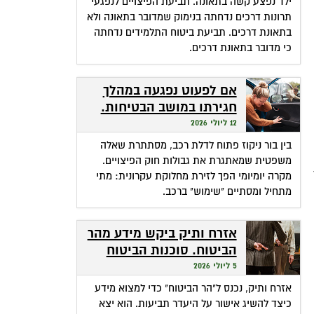
ילד נפצע קשה בתאונה. תביעת הפיצויים לנפגעי
תרונות דרכים נדחתה בנימוק שמדובר בתאונה ולא
בתאונת דרכים. תביעת ביטוח התלמידים נדחתה
כי מדובר בתאונת דרכים.
אם לפעוט נפגעה במהלך
חגירתו במושב הבטיחות.
האם זכאית לפיצויים?
12 ליולי 2026
בין בור ניקוז פתוח לדלת רכב, מסתתרת שאלה
משפטית שמאתגרת את גבולות חוק הפיצויים.
מקרה יומיומי הפך לזירת מחלוקת עקרונית: מתי
מתחיל ומסתיים "שימוש" ברכב.
אזרח ותיק ביקש מידע מהר
הביטוח. סוכנות הביטוח
גבתה מחשבונו פרמיות
5 ליולי 2026
אזרח ותיק, נכנס ל"הר הביטוח" כדי למצוא מידע
כיצד להשיג אישור על היעדר תביעות. הוא יצא