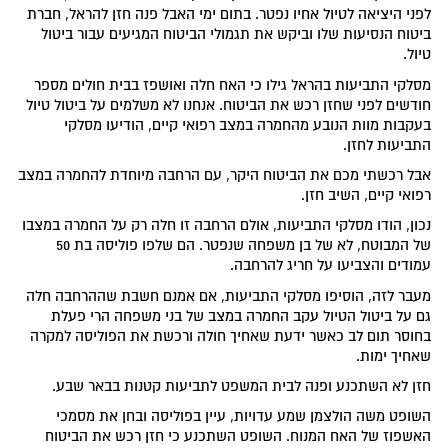
לפני היציאה לטיול אחיו נפטר. בתום ימי האבל פנה חזן להראל, חברת
ביטוח הנסיעות שלו וביקש את תגמולי הביטוח המגיעים עבור ביטול
טיול.
מסלקי התביעות בהראל גילו כי האח חלה ואושפז בבית חולים מספר
חודשים לפני שחזן רכש את הביטוח. אנחנו לא משלמים על ביטול טיול
בעקבות מוות הנובע מהחמרה במצב רפואי קיים, הודיעו מסלקי
התביעות לחזן.
אבל רכשתי מכם את הביטוח היקר, עם הרחבה מיוחדת להחמרה במצב
רפואי קיים, השיב חזן.
נכון, הודו מסלקי התביעות, אולם הרחבה זו חלה רק על החמרה במצבו
של המבוטח, לא של בן משפחה שנפטר. הם שלפו פוליסה בת 50
עמודים והצביעו על חריג להרחבה.
מעבר לזה, הוסיפו מסלקי התביעות, אם אמנם חשבת שההרחבה חלה
גם על ביטול הטיול עקב החמרה במצב של בני משפחה הרי פעלת
בחוסר תום לב כאשר ידעת שאחיך חולה ורכשת את הפוליסה למקרה
שאחיך ימות.
חזן לא השתכנע ופנה לבית המשפט לתביעות קטנות בבאר שבע.
השופט משה הולצמן שמע עדויות, עיין בפוליסה ובחן את מסמכי
האשפוז של האח המנוח. השופט השתכנע כי חזן רכש את הביטוח