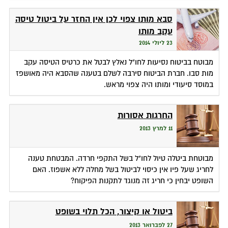
סבא מותו צפוי לכן אין החזר על ביטול טיסה
עקב מותו
23 ליולי 2014
מבוטח בביטוח נסיעות לחו"ל נאלץ לבטל את כרטיס הטיסה עקב
מות סבו. חברת הביטוח סירבה לשלם בטענה שהסבא היה מאושפז
במוסד סיעודי ומותו היה צפוי מראש.
החרגות אסורות
11 למרץ 2013
מבוטחת ביטלה טיול לחו"ל בשל התקפי חרדה. המבטחת טענה
לחריג שעל פיו אין כיסוי לביטול בשל מחלה ללא אשפוז. האם
השופט יבחין כי חריג זה מנוגד לתקנות הפיקוח?
ביטול או קיצור, הכל תלוי בשופט
27 לפברואר 2013