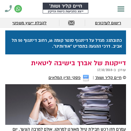
חיים קליר ושות'
ייצוג בתביעות ביטוח ונזיקין
רישום לעדכונים
לקבלת ייעוץ משפטי
כתובתנו: מגדל על דיזנגוף סנטר קומה 16, רחוב דיזנגוף 50 תל
אביב. דרכי ההגעה בתפריט "אודותינו".
דייקנות של אברך בישיבה ליטאית
עודכן ב-
17/10/2018
©
חיים קליר ושות'
פסקי הדין המלאים
עמרם חזן רכש חבילת טיול מאורגן למרוקו. אולם למרבה הצער, יום