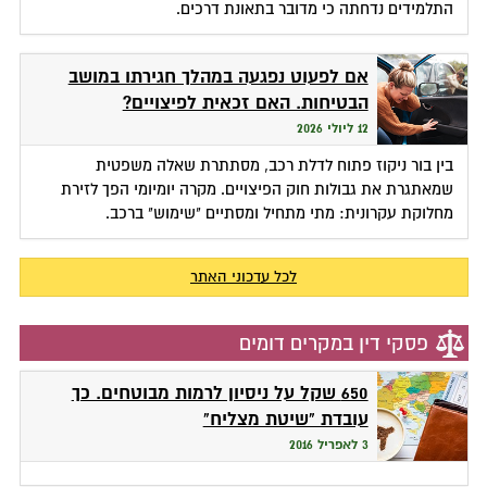
התלמידים נדחתה כי מדובר בתאונת דרכים.
אם לפעוט נפגעה במהלך חגירתו במושב
הבטיחות. האם זכאית לפיצויים?
12 ליולי 2026
בין בור ניקוז פתוח לדלת רכב, מסתתרת שאלה משפטית
שמאתגרת את גבולות חוק הפיצויים. מקרה יומיומי הפך לזירת
מחלוקת עקרונית: מתי מתחיל ומסתיים "שימוש" ברכב.
לכל עדכוני האתר
פסקי דין במקרים דומים
650 שקל על ניסיון לרמות מבוטחים. כך
עובדת "שיטת מצליח"
3 לאפריל 2016