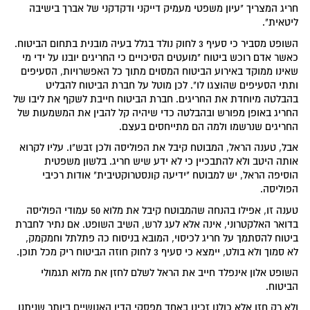
חריג המצריך "עיון משפטי מעמיק דייקני ודקדקני של אברך בישיבה
ליטאית".
השופט מסביר כי סעיף 3 לחוק נולד בגלל בעיה מובנית בתחום הביטוח.
כאשר אדם רוכש ביטוח "מועטים הסיכויים כי החריגים יובנו על ידי מי
שאינו ממוקד באירוע הביטוח המסוים מתוך כל האפשרויות, הסעיפים
ותתי הסעיפים שהוצגו לו". לכן מוטל על חברת הביטוח להבליט
בהבלטה מיוחדת את החריגים. חברת הביטוח חייבת לשקף את ליבו של
החריג באופן מפורש ובהבלטה כדי שיהיה קל להבין את המשמעות של
החריגים שנרשמו ולמה הם מתייחסים בעצם.
אבל, טענה הראל, המבוטח קיבל את הפוליסה ולכן זבש"ו. עליו לקרוא
אותה היטב ולא להתבכיין כי לא ידע שיש חריג. בלשון משפטית
הוסיפה הראל, יש למבוטח "ידיעה קונסטרוקטיבית" אודות רכיבי
הפוליסה.
טענה זו, אפילו בהנחה שהמבוטח קיבל את מלוא 50 עמודי הפוליסה
בדואר האלקטרוני, אינה אלא לעג לרש, השיב השופט. אם נתיר לחברת
ביטוח להסתמך על חריג לכיסוי, המובא בניסוח כה פתלתל וחמקמק,
לא סמוך ולא בולט, יימצא כי סעיף 3 לחוק חוזה הביטוח ריק מכל תוכן.
השופט אלון אינפלד חייב את הראל לשלם לחזן את מלוא תגמולי
הביטוח.
ולא רק חזן אלא כולנו זכינו באחד מפסקי הדין האנושיים ביותר שניתנו