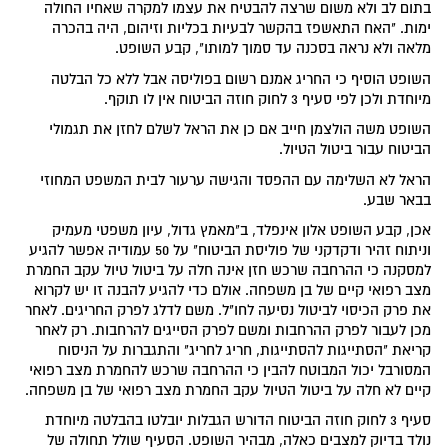
בתום לב ולא משום שרצה להבטיח את עצמו למקרה שאחיו החולה
ימות. "האח התאשפז בהקשר לבעיות בכליות וזיהום, היה בהכרה
מלאה ולא נראה בסכנה עד סמוך למותו", קבע השופט.
השופט הוסיף כי החריג אמנם רשום בפוליסה אבל ללא כל הבלטה
מיוחדת ולכן לפי סעיף 3 לחוק חוזה הביטוח אין לו תוקף.
השופט משה הולצמן חייב אם כן את הראל לשלם לחזן את תגמולי
הביטוח עבור ביטול הטיול.
הראל לא השלימה עם ההפסד והגישה ערעור לבית המשפט המחוזי
בבאר שבע.
אכן, קבע השופט אלון אינפלד, ב"מאמץ גדול, עיון משפטי מעמיק
וניתוח זהיר ודקדקני של פוליסת הביטוח" על 50 עמודיה אפשר להגיע
למסקנה כי ההרחבה שרכש חזן אינה חלה על ביטול טיול עקב החמרת
מצב רפואי קיים של בן משפחה. אולם כדי להגיע להבנה זו יש לקרוא
את פרק הכיסוי לביטול נסיעה לחו"ל. משם לדלג לפרק החריגים. לאחר
מכן לעבור לפרק ההרחבות ומשם לפרק הסייגים להרחבות. רק לאחר
קריאת "הסתייגות להסתייגות, חריג לחריג" והתגברות על הניסוח
המסורבל יכול המבוטח להבין כי ההרחבה שרכש להחמרת מצב רפואי
קיים לא חלה על ביטול הטיול עקב החמרת מצב רפואי של בן משפחה.
סעיף 3 לחוק חוזה הביטוח הדורש הגבלות יובלטו בהבלטה מיוחדת
נולד בדיוק למצבים כאלה, מבהיר השופט. הסעיף שולל תחולה של