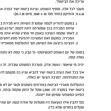
צריכה את הביטוח".
8.6.16; והתיקון בחוזר מס' 1018-1-10, מיום 15.7.18):
במקום להודיע לקסה שמטרת השיחה היא מכירת ביטו
שיחת המכירה בכך שמטרתה לתת לקסה "עדכון קצר
לאחר שקסה השיבה באופן חד ונחרץ שהיא אינה מעונ
המכירה. במקום זאת המשיכה להפעיל מסע לחצים 
הנציגה ביצעה את השיווק תוך התעלמות ממאפייני 
בסופו של יום השופט לוקשינסקי-גל קבע כי קסה לא נתנה 
גאלה קסה.
יהיה מי שיאמר: נעשה צדק. מערכת המשפט עובדת. זה נכון
איך בכל זאת העזה ביטוח ישיר להביא עניין כה מקומם ל
את התנהלותה. למרבה הצער יש כאלה.
התעללות תאגידי הביטוח באזרחים פשוטים וקשי יום לא מ
הסיוע המשפטי שמימן את ייצוגה.
נקל להבין אילו הוצאות היו מוטלות על אזרח קשה יום שה
שקלים בחודש שלא כדין.