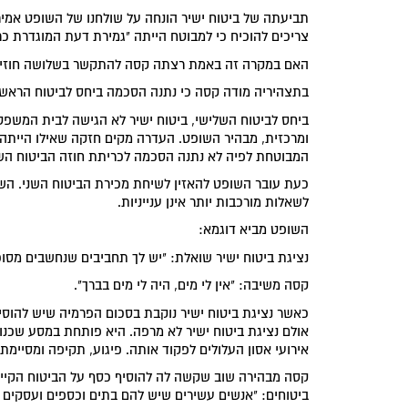
תביעתה של ביטוח ישיר הונחה על שולחנו של השופט אמיר 
צריכים להוכיח כי למבוטח הייתה "גמירת דעת המוגדרת כר
האם במקרה זה באמת רצתה קסה להתקשר בשלושה חוזי בי
בתצהיריה מודה קסה כי נתנה הסכמה ביחס לביטוח הראשו
ביחס לביטוח השלישי, ביטוח ישיר לא הגישה לבית המש
ומרכזית, מבהיר השופט. העדרה מקים חזקה שאילו הייתה 
המבוטחת לפיה לא נתנה הסכמה לכריתת חוזה הביטוח הש
כעת עובר השופט להאזין לשיחת מכירת הביטוח השני. הש
לשאלות מורכבות יותר אינן ענייניות.
השופט מביא דוגמא:
נציגת ביטוח ישיר שואלת: "יש לך תחביבים שנחשבים מסוכנ
קסה משיבה: "אין לי מים, היה לי מים בברך".
אולם נציגת ביטוח ישיר לא מרפה. היא פותחת במסע שכנו
אירועי אסון העלולים לפקוד אותה. פיגוע, תקיפה ומסיימת
קסה מבהירה שוב שקשה לה להוסיף כסף על הביטוח הקיים
ביטוחים: "אנשים עשירים שיש להם בתים וכספים ועסקים ל