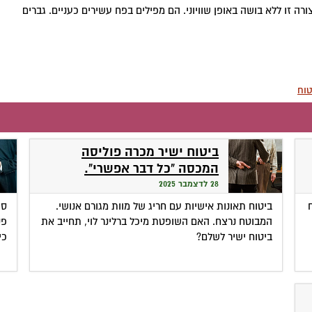
ה זו ללא בושה באופן שוויוני. הם מפילים בפח עשירים כעניים. גברים
טוח
ביטוח ישיר מכרה פוליסה
המכסה "כל דבר אפשרי".
במשפט התברר: מדובר במצג
28 לדצמבר 2025
שווא
ביטוח תאונות אישיות עם חריג של מוות מגורם אנושי.
סו
המבוטח נרצח. האם השופטת מיכל ברלינר לוי, תחייב את
פט
ביטוח ישיר לשלם?
כי