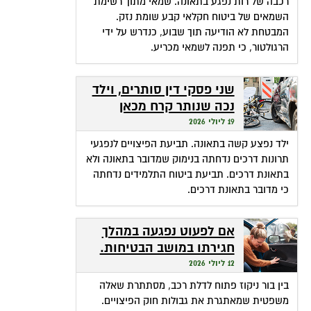
רכבה של רות נפגע בתאונה. שמאי מתוך רשימת
השמאים של ביטוח חקלאי קבע שומת נזק.
המבטחת לא הודיעה תוך שבוע, כנדרש על ידי
הרגולטור, כי תפנה לשמאי מכריע.
שני פסקי דין סותרים, וילד
נכה שנותר קרח מכאן
ומכאן
19 ליולי 2026
ילד נפצע קשה בתאונה. תביעת הפיצויים לנפגעי
תרונות דרכים נדחתה בנימוק שמדובר בתאונה ולא
בתאונת דרכים. תביעת ביטוח התלמידים נדחתה
כי מדובר בתאונת דרכים.
אם לפעוט נפגעה במהלך
חגירתו במושב הבטיחות.
האם זכאית לפיצויים?
12 ליולי 2026
בין בור ניקוז פתוח לדלת רכב, מסתתרת שאלה
משפטית שמאתגרת את גבולות חוק הפיצויים.