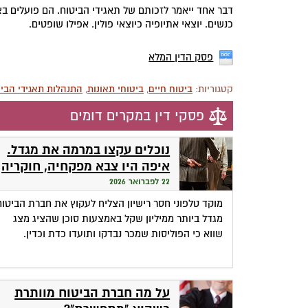
דבר אחד ייאמר לזכותם של תאגידי הביטוח. הם פועלים בצור
כנשים. יוצאי אתיופיה כיוצאי פולין. אפילו שופטים.
פסק הדין המלא
קטגוריות:
ביטוח חיים
,
ביטוחי תאונות
,
התנהלות תאגידי הבי
פסקי דין במקרים דומים
נוכלים עקצו במרמה את מגדל.
איפה היו צבא מפקחיה, חוקריה
ועורכי דינה?
22 לפברואר 2026
מוקד טלפוני חסר רישיון הצליח לעקוץ את חברת הביטוח
מגדל ביותר ממיליון שקל באמצעות סוכן שהציג מצג
שווא כי הפוליסות שמכר נבדקו ותועדו כדת וכדין.
על מה חברת הביטוח מוותרת