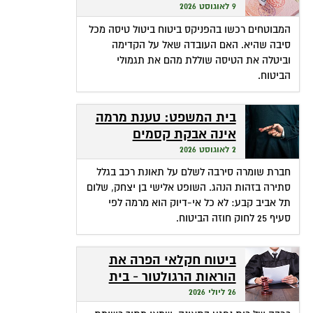
ביטול מכל סיבה?
9 לאוגוסט 2026
המבוטחים רכשו בהפניקס ביטוח ביטול טיסה מכל
סיבה שהיא. האם העובדה שאל על הקדימה
וביטלה את הטיסה שוללת מהם את תגמולי
הביטוח.
בית המשפט: טענת מרמה
אינה אבקת קסמים
שהופכת אי-דיוק לפטור
2 לאוגוסט 2026
מתשלום
חברת שומרה סירבה לשלם על תאונת רכב בגלל
סתירה בזהות הנהג. השופט אלישי בן יצחק, שלום
תל אביב קבע: לא כל אי-דיוק הוא מרמה לפי
סעיף 25 לחוק חוזה הביטוח.
ביטוח חקלאי הפרה את
הוראות הרגולטור - בית
המשפט חילץ אותה
26 ליולי 2026