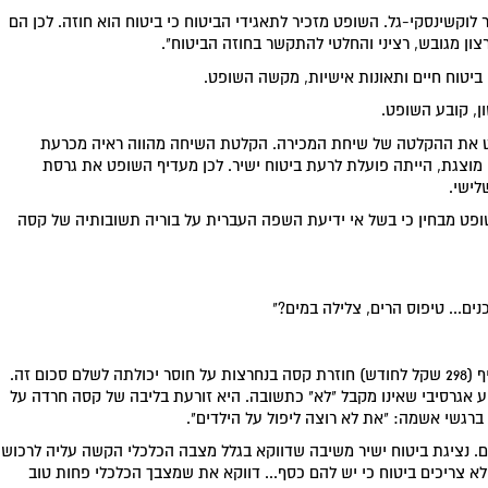
לוקשינסקי-גל. השופט מזכיר לתאגידי הביטוח כי ביטוח הוא חוזה. לכן הם
צון מגובש, רציני והחלטי להתקשר בחוזה הביטוח".
טוח חיים ותאונות אישיות, מקשה השופט.
ן, קובע השופט.
פט את ההקלטה של שיחת המכירה. הקלטת השיחה מהווה ראיה מכרעת
מוצגת, הייתה פועלת לרעת ביטוח ישיר. לכן מעדיף השופט את גרסת
לישי.
ופט מבחין כי בשל אי ידיעת השפה העברית על בוריה תשובותיה של קסה
ים... טיפוס הרים, צלילה במים?"
כאשר נציגת ביטוח ישיר נוקבת בסכום הפרמיה שיש להוסיף (298 שקל לחודש) חוזרת קסה בנחרצות על חוסר יכולתה לשלם סכום זה.
ע אגרסיבי שאינו מקבל "לא" כתשובה. היא זורעת בליבה של קסה חרדה על
 ברגשי אשמה: "את לא רוצה ליפול על הילדים".
. נציגת ביטוח ישיר משיבה שדווקא בגלל מצבה הכלכלי הקשה עליה לרכוש
א צריכים ביטוח כי יש להם כסף... דווקא את שמצבך הכלכלי פחות טוב