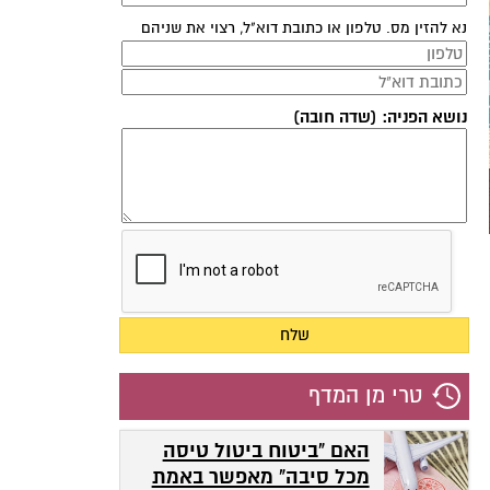
נא להזין מס. טלפון או כתובת דוא"ל, רצוי את שניהם
נושא הפניה: (שדה חובה)
טרי מן המדף
האם "ביטוח ביטול טיסה
מכל סיבה" מאפשר באמת