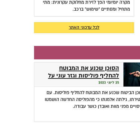
מקרה יומיומי הפך לזירת מחלוקת עקרונית: מתי
מתחיל ומסתיים "שימוש" ברכב.
לכל עדכוני האתר
הסוכן שכנע את המבוטח
להחליף פוליסות וגזר עוני על
אלמנתו
25 ליוני 2023
כן הביטוח שכנע את המבוטח להחליף פוליסות. עם
ירתו, גילתה אלמנתו כי מהפוליסה החדשה הושמטו
סויים מפני מוות ואובדן כושר עבודה.