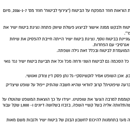
מעבר לכל אלה, מוסיף השופט, נציגת ביטוח ישיר הפרה את הוראות חוזר המפקח על הביטוח ("צירוף לביטוח" חוזר מס' 2016-1-7, מיום
ח ולבקש ממנה אישור לביצוע פעולת שיווק פתחה נציגת ביטוח ישיר את
".
יינת בביטוח נוסף, נציגת ביטוח ישיר הייתה חייבת להפסיק את שיחת
אגרסיבי עם הפחדות.
המועמדת לביטוח ובכלל זאת גילה ושפתה.
כל הסכמה גם לביטוח השני ודחה מכל וכל את תביעת ביטוח ישיר נגד גואי
. אכן השופט אמיר לוקשינסקי-גל נתן פסק דין צודק ואנושי.
הכרעה שיפוטית? קרוב לוודאי שהיא חשבה שהתיק ייפול על שופט שיצדיק
קוממת למרבה הצער את שופטינו. יעידו על כך הוצאות המשפט שהוטלו על
ביטוח ישיר במקרה זה: 1,000 שקל על הזמן שקסה ובתה, שהתלוותה אליה בשל קשיי השפה, בזבזו בשלושה דיונים ו- 1,800 שקל עבור
יה מעז בתחמנות להיכנס לחשבון הבנק של ביטוח ישיר ולגבות משם מאות