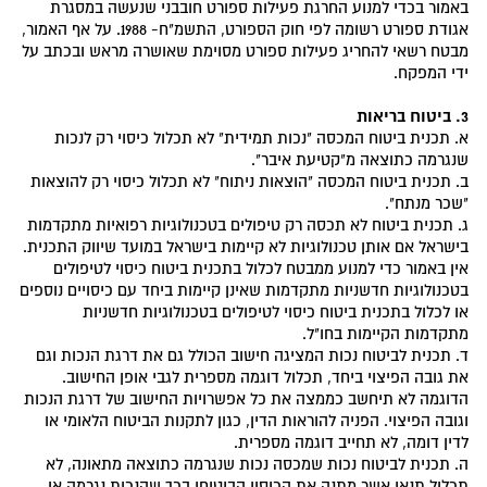
באמור בכדי למנוע החרגת פעילות ספורט חובבני שנעשה במסגרת
אגודת ספורט רשומה לפי חוק הספורט, התשמ"ח- 1988. על אף האמור,
מבטח רשאי להחריג פעילות ספורט מסוימת שאושרה מראש ובכתב על
ידי המפקח.
3. ביטוח בריאות
א. תכנית ביטוח המכסה "נכות תמידית" לא תכלול כיסוי רק לנכות
שנגרמה כתוצאה מ"קטיעת איבר".
ב. תכנית ביטוח המכסה "הוצאות ניתוח" לא תכלול כיסוי רק להוצאות
"שכר מנתח".
ג. תכנית ביטוח לא תכסה רק טיפולים בטכנולוגיות רפואיות מתקדמות
בישראל אם אותן טכנולוגיות לא קיימות בישראל במועד שיווק התכנית.
אין באמור כדי למנוע ממבטח לכלול בתכנית ביטוח כיסוי לטיפולים
בטכנולוגיות חדשניות מתקדמות שאינן קיימות ביחד עם כיסויים נוספים
או לכלול בתכנית ביטוח כיסוי לטיפולים בטכנולוגיות חדשניות
מתקדמות הקיימות בחו"ל.
ד. תכנית לביטוח נכות המציגה חישוב הכולל גם את דרגת הנכות וגם
את גובה הפיצוי ביחד, תכלול דוגמה מספרית לגבי אופן החישוב.
הדוגמה לא תיחשב כממצה את כל אפשרויות החישוב של דרגת הנכות
וגובה הפיצוי. הפניה להוראות הדין, כגון לתקנות הביטוח הלאומי או
לדין דומה, לא תחייב דוגמה מספרית.
ה. תכנית לביטוח נכות שמכסה נכות שנגרמה כתוצאה מתאונה, לא
תכלול תנאי אשר מתנה את הכיסוי הביטוחי בכך שהנכות נגרמה או