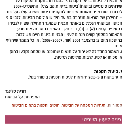
או תכנית ל"ביטוח בריאות קבוצתי" כהגדרתו בתקנות הפיקוח על
שירותים פיננסיים (ביטוח)(ביטוח בריאות קבוצתי), התשס"ט-2009,
לרבות ביטוח מפני תאונות אישיות לתקופת ביטוח שאינה עולה על שנה
– תחילתן של הוראות חוזר זה במועד חידוש פוליסת הביטוח, לגבי סוגי
הכיסוי הביטוחי הנכללים באותה תכנית שמועד התחילה שצוין לגביהן
בסעיפים קטנים (א) ו- (ב), כבר חלף. האמור בחוזר זה אינו גורע
מהאמור במסמך קווים מנחים לעניין תכניות ביטוח חיים משולבות
בחיסכון מיום 12 בדצמבר 2006 (שה. 2006-20809), או כל מסמך שיחליף
אותו.
ו. האמור בחוזר זה לא יחול על תנאים שתוכנם או נוסחם נקבעו בחוק
או מכוחו או לפיו, לרבות פוליסות תקניות.
7. ביטול תקפות
חוזר ביטוח 2015-1-11 "הוראות לניסוח תכניות ביטוח" בטל.
דורית סלינגר
המפקחת על הביטוח
קטגוריות:
הנחיות המפקח על הביטוח
,
חוקים ותקנות בתחום הביטוח
פניה ליעוץ משפטי