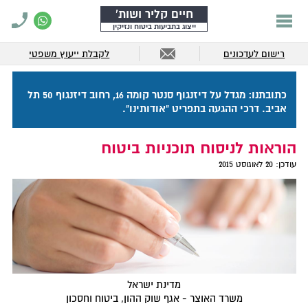
חיים קליר ושות'
ייצוג בתביעות ביטוח ונזיקין
רישום לעדכונים
לקבלת ייעוץ משפטי
כתובתנו: מגדל על דיזנגוף סנטר קומה 16, רחוב דיזנגוף 50 תל
אביב. דרכי ההגעה בתפריט "אודותינו".
הוראות לניסוח תוכניות ביטוח
עודכן:
20 לאוגוסט 2015
מדינת ישראל
משרד האוצר - אגף שוק ההון, ביטוח וחסכון