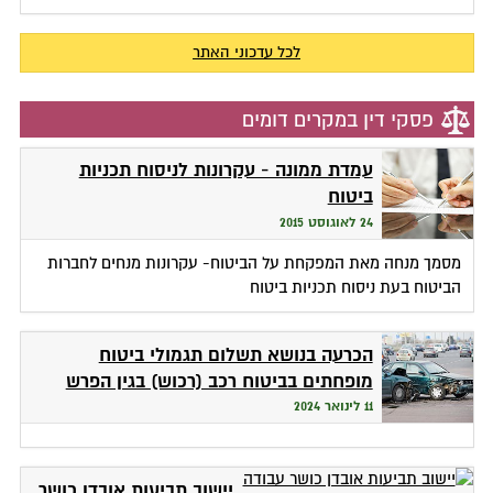
לכל עדכוני האתר
פסקי דין במקרים דומים
עמדת ממונה - עקרונות לניסוח תכניות
ביטוח
24 לאוגוסט 2015
מסמך מנחה מאת המפקחת על הביטוח- עקרונות מנחים לחברות
הביטוח בעת ניסוח תכניות ביטוח
הכרעה בנושא תשלום תגמולי ביטוח
מופחתים בביטוח רכב (רכוש) בגין הפרש
במחירי חלפים כאשר הרכב תוקן במוסך
11 לינואר 2024
שאינו בהסדר
יישוב תביעות אובדן כושר