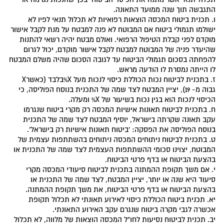
התגבשה תוך שנה ממועד התאונה.
ו. תכנית ביטוח המכסה הוצאות רפואיות לא תכלול תנאי לפיו לא
ישולמו תגמולי ביטוח אם המבוטח לא פנה למבטח על מנת לקבל אישור
מוקדם לפני קבלת הטיפול הרפואי. ואולם מבטח יהיה רשאי להתנות
שהיעדר פניה של המבוטח למבטח לקבל אישור מוקדם, יכול לגרום
להפחתה בסכום תגמולי הביטוח עד לגובה הסכום שהיה משלם המבטח
לו הייתה נמסרת לו הודעה מראש.
ז. בתכנית לביטוח נכות הכוללת כיסוי לנכות מעל X%בלבד (כאשרX
גבוה מ- 19), יציין המבטח לצד שמה של התכנית בנוסח הפוליסה, כי
הכיסוי לנכות הוא בגין נכות בשיעור של X% ומעלה.
ח. בתכנית לביטוח תאונות אישיות המכסה רק מקרי ביטוח שנגרמו
עקב תאונה שקרתה בישראל, יוסיף המבטח לצד שמה של התכנית
בנוסח הפוליסה את הפסקה: 'ביטוח תאונות אישיות רק בישראל'.
ט. בתכנית לביטוח ניתוחים המכסה ניתוחים בהשתתפות עצמית של
המבוטח, יצוינו סכומי ההשתתפות העצמית לצד שמה של התכנית או
בהצעת הביטוח או בדף פרטי הביטוח.
י. אם משך תקופת ההמתנה בתכנית לביטוח סיעודי המכסה מקרי
סיעוד היא שנה או יותר, יציין המבטח, לצד שמה של התכנית או
בהצעת הביטוח או בדף פרטי הביטוח, את משך תקופת ההמתנה.
יא. תכנית ביטוח הכוללת כיסוי לאירוע תאונתי לא תכלול תקופת
אכשרה לגבי מקרה ביטוח שנגרם עקב האירוע התאונתי.
יב. תכנית לביטוח נסיעות לחו"ל המכסה הוצאות של מלווה, לא תכלול