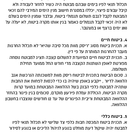
תכלול תנאי לפיו בימים שבהם מבוטח היה כשיר לחזור לעבודה ולא
קיבל עבורם פיצוי, יכללו במסגרת חישוב מנין הימים המירבי להם זכאי
המבוטח לקבל לגבם תשלום תגמולי ביטוח, ובלבד שמנין הימים בשלם
לא היה זכאי לקבל תגמולים כאמור בגין אותו מקרה ביטוח, לא יעלה על
180 ימים ברצף או במצטבר.
4. ביטוח חיים
א. תכנית ביטוח מסוג "ריסק מוות מכל סיבה שהיא" לא תכלול החרגות
מעבר להחרגות המותרת על פי דין.
ב. תכנית לביטוח חיים המיועדת לתשלום קצבה תציג למבוטח נוסחה
מפורטת לאופן השתנות הקצבה מדי חודש החל ממועד תחילת
תשלומה.
ג. סכום הביטוח בתכנית לביטוח ריסק מוות למשכנתה הנרכשת אגב
הלוואה לדיור , ייקבע באופן שיהיה בו כדי לכסות לפחות את החבות
שתהיה למבוטח כלפי הבנק בשל ההלוואה המבוטחת במועד קרות
מקרה הביטוח, הכוללת עמלת פירעון מוקדם, סכומים בגין פיגור בהחזר
ההלוואה המבוטחת וריבית הפיגורים של עד 12 חודשים שנצברו בחשבון
ההלוואה.
5. ביטוח כללי
א. תכנית ביטוח המכסה חבות כלפי צד שלישי לא תכלול תנאי לפיו
למבטח יהיה שיקול דעת מוחלט בנוגע לניהול הליכים או בנוגע לסידור