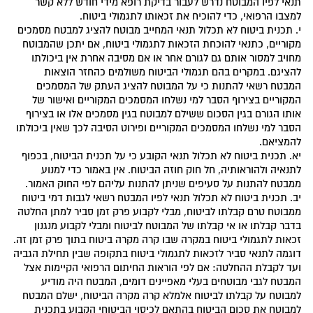
תנאי לפיו המבוטח נדרש לעבור בדיקת רופא מידי חודש ללא קשר
למצבו הרפואי, כדי להוכיח את זכאותו לתגמולי ביטוח.
י. תכנית ביטוח לא תכלול תנאי המחייב מבוטח להציג למבטח מסמכים
מקוריים, כתנאי להוכחת הזכאות לתגמולי ביטוח, אם יתכן שהמבוטח
מחויב למסור אותם גם לגורם אחר או אם מסיבה אחרת אין ביכולתו
להציגם. במקרים בהם תגמולי הביטוח משולמים כהחזר הוצאות
המבטח רשאי להתנות כי על המבוטח להציג העתק של המסמכים
המקוריים בצירוף הסבר למי נשלחו המסמכים המקוריים ואישור של
אותו הגורם בגין הסכום ששילם למבוטח בגין מסמכים אלו או בצירוף
הסבר למי נשלחו המסמכים המקוריים ופירוט הסיבה לכך שאין ביכולתו
להמציאם.
יא. תכנית ביטוח לא תכלול תנאי הקובע כי על תכנית הביטוח, בכפוף
לתנאיה ולהוראותיה, חל חוק חוזה הביטוח. אין באמור כדי למנוע
ממבטח להתנות על סעיפים שניתן להתנות עליהם לפי החוק האמור.
יב. תכנית ביטוח לא תכלול תנאי לפיו המבטח רשאי לגבות דמי ביטוח
ממבוטח טרם קבלתו לביטוח, מבלי לקבוע פרק זמן סביר למתן החלטה
בדבר קבלתו או אי קבלתו של המבוטח לביטוח ומבלי לקבוע מנגנון
זכאות לתגמולי ביטוח במקרה שבו קרה מקרה ביטוח בתוך פרק זמן זה.
דוגמה לתנאי סביר לזכאות לתגמולי ביטוח בתקופה שבין תחילת הגביה
ועד לקבלת ההחלטה: אם לפי הוראות החיתום הרפואי הקיימות אצל
המבטח לגבי מבוטחים בעלי מאפיינים דומים, המבטח היה מודיע
למבוטח על קבלתו לביטוח אלמלא קרה מקרה הביטוח, ישלם המבטח
למבוטח את סכום הביטוח בהתאם לכיסוי הביטוחי הקבוע בתכנית