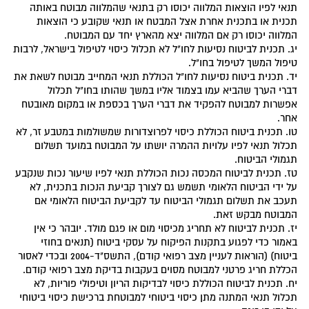
תנאי לפיו הוצאות המלווה יכוסו רק בתנאי שהמלווה מבוטח באותה
תכנית או בתכנית אחרת אצל המבטח או תנאי שקובע כי הוצאות
המלווה יכוסו רק אם המלווה יצא מהארץ יחד עם המבוטח.
יג. תכנית לביטוח נסיעות לחו"ל לא תכלול כיסוי לטיפול בישראל, לרבות
טיפול המשך לטיפול בחו"ל.
יד. תכנית ביטוח נסיעות לחו"ל הכוללת תנאי המחייב מבוטח לשאת את
דברי הערך שהביא עמו בצמוד אליו במשך שהותו בחו"ל תכלול
אפשרות למבוטח להפקיד את דברי הערך בכספת או במקום מאובטח
אחר.
טו. תכנית ביטוח הכוללת כיסוי לפרוצדורות שמשולמות במטבע זר, לא
תכלול תנאי לפיו עלויות ההמרה יושתו על המבוטח במועד תשלום
תגמולי הביטוח.
טז. תכנית לביטוח המכסה נכות הכוללת תנאי לפיו שיעור נכות שנקבע
על ידי הביטוח הלאומי תשמש גם לצורך קביעת הנכות בתכנית, לא
תעכב את תשלום תגמולי הביטוח עד לקביעת הביטוח הלאומי אם
המבוטח מבקש זאת.
יז. תכנית לביטוח לא תחריג מכיסוי מום או פגם מולד. יובהר כי אין
באמור כדי לפגוע בתקנות הפיקוח על עסקי ביטוח (תנאים בחוזי
ביטוח) (הוראות לעניין מצב רפואי קודם), התשס"ד-2004 ובכדי לאסור
הכללת חריג פרטני למבוטח מסוים בעקבות בדיקת מצב רפואי קודם.
יח. תכנית לביטוח הכוללת כיסוי לבדיקות הריון וטיפולי פוריות, לא
תכלול תנאי המתנה מתן כיסוי ביטוחי למבוטחת ברכישת כיסוי ביטוחי