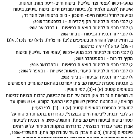
מנועי-רכוש (עצמי וצד שלישי), ביטוח חיים-ריסק מוות, תאונות
אישיות (למעט תלמידים), ביטוח עובדים זרים, ביטוח שיניים, ביטוח
נסיעות לחו"ל וביטוח חיים- חיסכון - ביום פרסומו של חוזר זה;
2) לגבי תכניות לביטוח מקיף לדירות - 1 בספטמבר 2015;
3) לגבי תכניות לביטוח הוצאות רפואיות - 1 בפברואר 2016;
4) לגבי יתר תכניות הביטוח - 1 ביוני 2016.
ב. תחילתן של ההוראות בסעיפים 2(יב) עד 2(יח), 3(יא) עד 3(כד), 4(ג)
ו- 5(ב) עד 5(ד) יהיה כדלקמן:
1) לגבי תכניות לביטוח רכב מנועי-רכוש (עצמי וצד שלישי) וביטוח
מקיף לדירות - 1 בספטמבר 2015;
2) לגבי תכניות לביטוח הוצאות רפואיות- 1 בפברואר 2016;
3) לגבי תכניות לביטוח סיעודי, תאונות אישיות - 1 באפריל 2016;
4) לגבי יתר תכנית הביטוח - 1 ביוני 2016.
ג. תכניות מסגרת לביטוח קבוצתי יעודכנו בהתאם למועדים המפורטים
בסעיפים קטנים (א) ו-(ב), לפי העניין.
ד. הוראות חוזר זה אינן חלות על תכניות לביטוח, לרבות תכניות לביטוח
קבוצתי, שהמבטח הפסיק לשווקן לפני המועד הקובע, או ששווקו עד
למועדים כמפורט בסעיפים קטנים (א) ו - (ב), לפי העניין.
ה. לגבי תכנית ל"ביטוח חיים קבוצתי", כהגדרתו בתקנות הפיקוח על
עסקי ביטוח (ביטוח חיים קבוצתי), התשנ"ג-1993, או תכנית ל"ביטוח
אבדן כושר עבודה קבוצתי", כהגדרתו בתקנות הפיקוח על שירותים
פיננסיים (ביטוח) (ביטוח אבדן כושר עבודה קבוצתי), התשס"ז-2006,