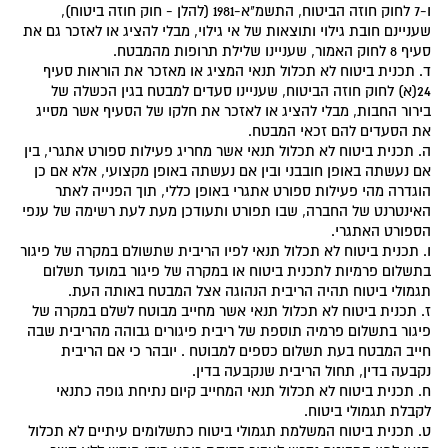
ו-7 לחוק חוזה הביטוח, התשמ"א-1981 (להלן - חוק חוזה ביטוח),
שעניינם חובת גילוי ותוצאות של אי גילוי, מבלי להציג או לאזכר גם את
סעיף 8 לחוק האמור, שעניינו שלילת תרופות מהמבטח.
ד. תכנית ביטוח לא תכלול תנאי המציג או מאזכר את הוראות סעיף
24(א) לחוק חוזה הביטוח, שעניינו סעדים למבטח בגין הכשלה של
בירור החבות, מבלי להציג או לאזכר את חלקו של הסעיף אשר מסייג
את הסעדים להם זכאי המבטח.
ה. תכנית ביטוח לא תכלול תנאי אשר מחריג פעילות ספורט אתגרי, בין
אם נעשתה באופן חובבני ובין אם נעשתה באופן מקצועי, אלא אם כן
הוגדרה מהי פעילות ספורט אתגרי באופן כללי, תוך הפנייה לאתר
האינטרנט של החברה, שבו תפורט ותעודכן מעת לעת רשימה של ענפי
הספורט האתגרי.
ו. תכנית ביטוח לא תכלול תנאי לפיו הריבית שתשולם במקרה של פיגור
בתשלום פרמיות לתכנית ביטוח או במקרה של פיגור במועד תשלום
תגמולי ביטוח תהיה הריבית הנהוגה אצל המבטח באותה העת.
ז. תכנית ביטוח לא תכלול תנאי אשר מחייב מבוטח לשלם במקרה של
פיגור בתשלום פרמיה תוספת של ריבית פיגורים גבוהה מהריבית שבה
חייב המבטח בעת תשלום כספים למבוטח . יובהר כי אם הריבית
נקבעה בדין, תחול הריבית שנקבעה בדין.
ח. תכנית ביטוח לא תכלול תנאי המחייב קיום נתיחת גופה כתנאי
לקבלת תגמולי ביטוח.
ט. תכנית ביטוח המשלמת תגמולי ביטוח כתשלומים עיתיים לא תכלול