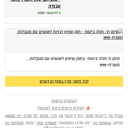
עבודה
8 לדצמבר 2020
סימן ח': חוזה ביטוח - חוק שוויון זכויות לאנשים עם
סימן ח' חוזה ביטוח- בחוק שיוויון לאנשים עם מוגבלות, ,
מוגבלות, תשנ"ח-1998
תשנ"ח-1998
18 לאוקטובר 2020
לכל פסקי הדין במקרים דומים
הצהרת נגישות
הורדת כרטיס ביקור למכשיר
מגדל על, דיזנגוף סנטר, רח' דיזנגוף 50
, ת.ד.
11228
,
תל אביב-יפו
6111102
טלפון:
03-5176626
|
פנו אלינו בווטסאפ:
052-3781619
|
פקס:
03-5177078