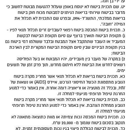
על ידי בן זוגה.
יט. שם תכנית ביטוח לא ינוסח באופן שעלול להטעות מבוטח לחשוב כי
מדובר בביטוח שירותי בריאות הניתנים למבוטח מכוח חוק ביטוח
בריאות ממלכתי, התשנ"ד-1994, ובפרט שם התכנית לא תכלול את
המילה "חובה".
כ. תכנית ביטוח המכסה ביטוח רפואי לעובדים זרים תכלול תנאי לפיו -
1) תקופת הביטוח תוארך ברצף עם סיום תקופת הביטוח לבקשת
המעביד או העובד שתתקבל אצל המבטח ובלבד ששולמו דמי ביטוח גם
בגין תקופת הביניים שבין סיום תקופת הביטוח המקורית לבין הארכת
הביטוח;
2) במקרה של מעבר בין מעבידים, יהיו המבוטח או בעל הפוליסה
רשאים לחדש את הביטוח ללא חיתום מחדש, תוך פרק זמן של תשעים
ימים.
כא. תכנית ביטוח בריאות לא תכלול תנאי אשר מחריג מקרה ביטוח
הנובע מתסמונת הכשל החיסוני הנרכש, איידס (AIDS) או נשאות של
HIV, ובכלל זה מוטציה או וריאציה דומה אחרת. אין באמור כדי למנוע
החרגת טיפול תרופתי מניעתי למחלה זו.
כב. תכנית ביטוח בריאות לא תכלול תנאי אשר מחריג מקרה ביטוח
הנובע ממחלת הצהבת. אין באמור כדי למנוע החרגת טיפול תרופתי
מניעתי למחלה זו.
כג. תכנית ביטוח המכסה נכות צמיתה או מוות כתוצאה מתאונה לא
תנקוב בסכום ביטוח שנמוך מ- 20,000 ש"ח.
כד. תכנית לביטוח הכוללת פיצוי בגין נכות תעסוקתית זמנית, לא