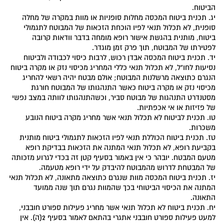
הביטוח.
יג. תכנית ביטוח המכסה מחלות סופניות או מוות במקרה של מחלה
סופנית, לא תכלול תנאי לפיו הוכחת הזכאות של המבוטח לתגמולי
ביטוח, מותנית בהגשת אישור רופא מומחה בדבר וודאות קרובה
לפטירתו של המבוטח, תוך פרק זמן מוגדר.
יד. תכנית ביטוח המכסה אבדן רכוש, לרבות כיסוי לכבודה ולביטוח
נסיעות לחו"ל, לא תכלול תנאי כללי המחריג מכיסוי נזק או מקרה ביטוח
הנגרם כתוצאה מרשלנות המבוטח; אולם מבטח יהיה רשאי להחריג
מכיסוי נזק או מקרה ביטוח כאשר התנהגותו של המבוטח חורגת
מסטנדרט התנהגות של מבוטח סביר, וכשהתנהגותו לוותה במצב נפשי
של פזיזות או אי אכפתיות.
טו. תכנית לביטוח לא תכלול תנאי אשר מחריג מקרה ביטוח הנובע
משכרות.
טז. תכנית ביטוח הכוללת תנאי לפיו הזכאות לתגמולי ביטוח מותנית
בקביעת רופא, לא תכלול תנאי המתנה את הזכאות בבדיקת רופא
מטעם המבטח. יובהר כי אין באמור בסעיף קטן זה בכדי לגרוע מזכותה
של המבטחת לדרוש מהמבוטח להיבדק על ידי רופא מטעמה.
יז. תכנית ביטוח המכסה מוות שנגרם כתוצאה מתאונה, לא תכלול תנאי
המתנה את הכיסוי הביטוחי בכך שהמוות נגרם תוך שנה ממועד
התאונה.
יח. תכנית ביטוח לא תכלול תנאי אשר מחריג פעילות ספורט חובבני,
למעט פעילות ספורט חובבני אתגרי בהתאם לאמור בסעיף 2(ה). אין