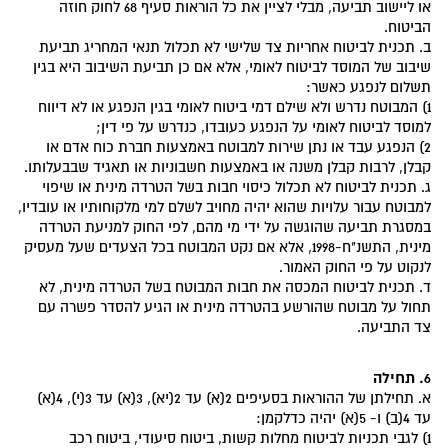
או ליישוב תביעה, מבלי לציין את כל הוראות סעיף 68 לחוק חוזה
הביטוח.
ב. תכנית לביטוח אחריות צד שלישי לא תכלול תנאי המחריג תביעת
שיבוב של המוסד לביטוח לאומי, אלא אם כן תביעת השיבוב היא בגין
תשלום לנפגע כאשר:
1) המבוטח נדרש ולא שילם דמי ביטוח לאומי בגין הנפגע או לא דיווח
למוסד לביטוח לאומי על הנפגע כעובדו, כנדרש על פי דין;
2) הנפגע עבד או נתן שירות למבוטח באמצעות חברת כוח אדם או
קבלן, לרבות קבלן משנה או באמצעות חשבוניות או תאגיד שבבעלותו.
ג. תכנית לביטוח לא תכלול כיסוי חבות בשל הטרדה מינית או שיפוי
למבוטח עבור עלויות שהוא יהיה מחויב לשלם למי מלקוחותיו או עובדיו,
במסגרת תביעה שהוגשה על ידי מי מהם, לפי החוק למניעת הטרדה
מינית, התשנ"ח-1998, אלא אם נקט המבוטח בכל הצעדים שעל מעסיק
לנקוט על פי החוק האמור.
ד. תכנית לביטוח המכסה את חבות המבוטח בשל הטרדה מינית, לא
תחול על מבוטח שהורשע בהטרדה מינית או הגיע להסדר פשרה עם
צד התביעה.
6. תחילה
א. תחילתן של ההוראות בסעיפים 2(א) עד 2(יא), 3(א) עד 3(י), 4(א)
עד 4(ב) ו- 5(א) יהיה כדלקמן:
1) לגבי תכניות לביטוח מחלות קשות, ביטוח סיעודי, ביטוח רכב