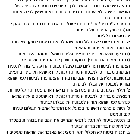
ותהיה פשוטה וברורה. בהמשך לכך מפורטים בחוזר זה רשימה של
הוראות שיש לכלול אותם בתכנית ביטוח והוראות שאין לכלול אותם
בתכנית ביטוח.
בחוזר זה "תכנית" או "תכנית ביטוח" - כהגדרת תכנית ביטוח בסעיף
40(ט) לחוק הפיקוח על הביטוח.
2 . סוגיות כלליות
א. תכנית ביטוח לא תכלול תנאי שמתלה את כניסתו לתוקף של חוזה
הביטוח באחד או יותר מהבאים:
1) קביעה שלא חל שינוי בתנאים עליהם נשאל במעמד הצטרפות
(דוגמת מצבו הבריאותי), בתקופה שבין יום החתימה על טופס
הצטרפות לביטוח ועד ליום שבו קיבל המבוטח הודעה כי צורף לתכנית
הביטוח. מובהר כי למבטח עומדת הזכות לוודא שלא חל שינוי בתנאים
ובתשובות עליהם הצהיר המבוטח בעת ההצטרפות לביטוח לפני שהוא
מודיע למבוטח על קבלה לביטוח.
2) מילוי הצעת ביטוח, טופס הצהרת בריאות או טופס ויתור על סודיות
רפואית. מובהר כי למבטח עומדת הזכות לוודא שטפסים אלה מולאו
כנדרש לפני שהוא מודיע למבוטח על קבלתו לביטוח.
3) תשלום פרמיה ראשונה בפועל, אם התקבל אמצעי תשלום שניתן
לגבות ממנו .
ב. תכנית ביטוח לא תכלול תנאי המחייב את המבוטח בבוררות במקרה
של מחלוקת בקרות מקרה הביטוח.
ג. תכנית ביטוח לא תכלול תנאי המציג או מאזכר את הוראות סעיפים 6