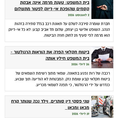
בית המשפט: טענת מרמה אינה אבקת
קסמים שהופכת אי-דיוק לפטור מתשלום
2 לאוגוסט 2026
חברת שומרה סירבה לשלם על תאונת רכב בגלל סתירה בזהות
הנהג. השופט אלישי בן יצחק, שלום תל אביב קבע: לא כל אי-דיוק
הוא מרמה לפי סעיף 25 לחוק חוזה הביטוח.
ביטוח חקלאי הפרה את הוראות הרגולטור -
בית המשפט חילץ אותה
26 ליולי 2026
רכבה של רות נפגע בתאונה. שמאי מתוך רשימת השמאים של
ביטוח חקלאי קבע שומת נזק. המבטחת לא הודיעה תוך שבוע,
כנדרש על ידי הרגולטור, כי תפנה לשמאי מכריע.
שני פסקי דין סותרים, וילד נכה שנותר קרח
מכאן ומכאן
19 ליולי 2026