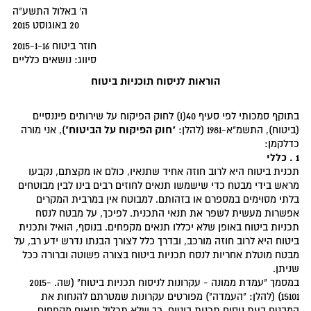
ה' באלול התשע"ה
20 באוגוסט 2015
חוזר ביטוח 2015-1-16
סיווג: נושאים כלליים
הוראות לניסוח תוכניות ביטוח
בתוקף סמכותי לפי סעיף 40(ו) לחוק הפיקוח על שירותים פיננסיים
חוק הפיקוח על הביטוח
(ביטוח), התשמ"א-1981 (להלן: "
"), אני מורה
כדלקמן:
1 . כללי
תכנית ביטוח היא לרוב חוזה אחיד שתנאיו, כולם או מקצתם, נקבעו
מראש בידי מבטח כדי שישמשו תנאים לחוזים רבים בינו לבין מבוטחים
בלתי מסוימים במספרם או בזהותם. למבוטח אין במרבית המקרים
אפשרות מעשית לשפר את תנאי התכנית. לפיכך, על מבטח לנסח
תכניות ביטוח באופן שלא יכללו תנאים מקפחים. בנוסף, הואיל ותכנית
ביטוח היא לרוב חוזה מורכב, ובדרך כלל לצורך הבנתו נדרש ידע רב, על
מבטח מוטלת אחריות לנסח תכניות ביטוח בצורה פשוטה וברורה ככל
שניתן.
במסמך "עמדת ממונה - עקרונות לניסוח תכניות ביטוח" (שה. 2015-
15101) (להלן: "העמדה") מפורטים עקרונות שמטרתם להנחות את
המבטח בעת ניסוח תכנית ביטוח, כך שלא תכלול תנאים מקפחים