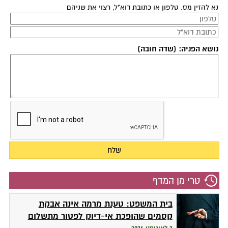
נא להזין מס. טלפון או כתובת דוא"ל, רצוי את שניהם
נושא הפניה: (שדה חובה)
טרי מן המדף
בית המשפט: טענת מרמה אינה אבקת
קסמים שהופכת אי-דיוק לפטור מתשלום
2 לאוגוסט 2026