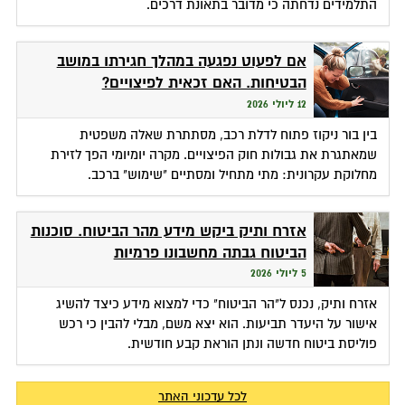
התלמידים נדחתה כי מדובר בתאונת דרכים.
אם לפעוט נפגעה במהלך חגירתו במושב
הבטיחות. האם זכאית לפיצויים?
12 ליולי 2026
בין בור ניקוז פתוח לדלת רכב, מסתתרת שאלה משפטית
שמאתגרת את גבולות חוק הפיצויים. מקרה יומיומי הפך לזירת
מחלוקת עקרונית: מתי מתחיל ומסתיים "שימוש" ברכב.
אזרח ותיק ביקש מידע מהר הביטוח. סוכנות
הביטוח גבתה מחשבונו פרמיות
5 ליולי 2026
אזרח ותיק, נכנס ל"הר הביטוח" כדי למצוא מידע כיצד להשיג
אישור על היעדר תביעות. הוא יצא משם, מבלי להבין כי רכש
פוליסת ביטוח חדשה ונתן הוראת קבע חודשית.
לכל עדכוני האתר