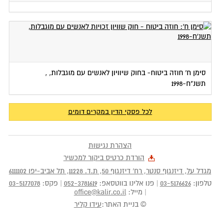
סימן ח': חוזה ביטוח - חוק שוויון זכויות לאנשים עם
סימן ח' חוזה ביטוח- בחוק שיוויון לאנשים עם מוגבלות, ,
מוגבלות, תשנ"ח-1998
תשנ"ח-1998
18 לאוקטובר 2020
לכל פסקי הדין במקרים דומים
הצהרת נגישות
הורדת כרטיס ביקור למכשיר
מגדל על, דיזנגוף סנטר, רח' דיזנגוף 50
, ת.ד.
11228
,
תל אביב-יפו
6111102
טלפון:
03-5176626
|
פנו אלינו בווטסאפ:
052-3781619
|
פקס:
03-5177078
|
מייל:
office@kalir.co.il
© בניית האתר:
עידו קליר