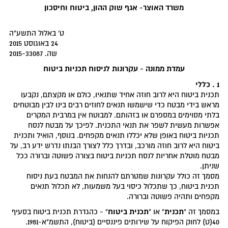
משרד האוצר- אגף שוק ההון, ביטוח וחיסכון
ט' באלול התשע"ה
24 באוגוסט 2015
שה. 2015-33087
עמדת ממונה - עקרונות לניסוח תכניות ביטוח
1 . כללי
תכנית ביטוח היא לרוב חוזה אחיד שתנאיו, כולם או מקצתם, נקבעו
מראש בידי מבטח כדי שישמשו תנאים לחוזים רבים בינו לבין מבוטחים
בלתי מסוימים במספרם או בזהותם. למבוטח אין במרבית המקרים
אפשרות מעשית לשפר את תנאי התכנית. לפיכך על מבטח לנסח
תכניות ביטוח באופן שלא יכללו תנאים מקפחים. בנוסף, הואיל ותכנית
ביטוח היא לרוב חוזה מורכב, ובדרך כלל לצורך הבנתו נדרש ידע רב, על
מבטח מוטלת אחריות לנסח תכניות ביטוח בצורה פשוטה וברורה ככל
שניתן.
מסמך זה כולל עקרונות שמטרתם להנחות את המבטח בעת ניסוח
תכנית ביטוח, כך שתכלול כיסוי בעל משמעות, לא תכלול תנאים
מקפחים ותהיה פשוטה וברורה.
תכנית
תכנית ביטוח
במסמך זה "
" או "
" - כהגדרת תכנית ביטוח בסעיף
40(ט) לחוק הפיקוח על שירותים פיננסיים (ביטוח), התשמ"א-1981.