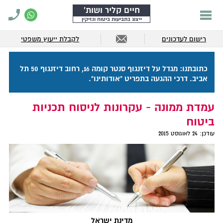
חיים קליר ושות'
ייצוג בתביעות ביטוח ונזיקין
רישום לעדכונים
לקבלת ייעוץ משפטי
כתובתנו: מגדל על דיזנגוף סנטר קומה 16, רחוב דיזנגוף 50 תל
אביב. דרכי ההגעה בתפריט "אודותינו".
עמדת ממונה - עקרונות לניסוח תכניות
ביטוח
עודכן:
24 לאוגוסט 2015
מדינת ישראל