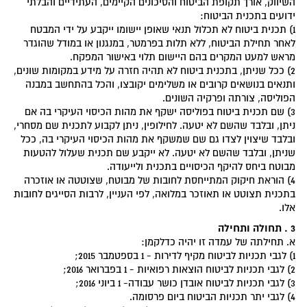
השיווק, אורך תקופת הביטוח והסיכונים הקיימים, העתידיים והבלתי
ידועים בתכנית הביטוח:
1) תכנית ביטוח לא תכלול תנאי שאופן יישומו ייקבע על ידי המבטח
לאחר תחילת הביטוח, ללא תלות בפרמטר, במנגנון או במודל שהוגדר
מראש למעט המקרים בהם היישום תלוי באישור המפקח.
2) ככל שניתן, בתכנית ביטוח לא תהיה חזרה על מידע במקומות שונים,
ותנאים בנושאים קרובים או משלימים יקובצו, והכל בהתחשב במבנה
הפוליסה, צורתה ופרקיה השונים.
3) שם תכנית ביטוח בפוליסה ישקף את מהות הכיסוי העיקרי בה אם
ניתן, ובלבד שהשם לא יטעה. לחילופין, ניתן לקבוע לתכנית שם מסחרי,
ובלבד שיצוין לצדו גם שם שמשקף את מהות הכיסוי העיקרי בה, ככל
שניתן, ובלבד שהשם לא יטעה. לא ייקבע שם תכנית שעלול להטעות
מבוטח ביחס להיקף הכיסויים בתכנית ולייעודה.
4) הוראת חיקוק המתייחסת לחובות של מבוטח, שצוטטה או אוזכרה
בתכנית תצוטט או תאוזכר במלואה, לפי העניין, לרבות הסייגים לחובות
אלו.
3 . תחולה ותחילה
א. תחילתה של עמדה זו יהיה כדלקמן:
1) לגבי תכניות לביטוח מקיף לדירות - 1 בספטמבר 2015;
2) לגבי תכניות לביטוח הוצאות רפואיות - 1 בפברואר 2016;
3) לגבי תכניות לביטוח אובדן כושר עבודה- 1 ביוני 2016;
4) לגבי יתר תכניות הביטוח ביום פרסומה.