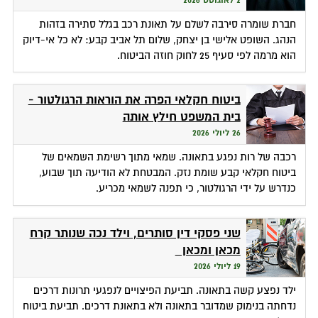
חברת שומרה סירבה לשלם על תאונת רכב בגלל סתירה בזהות
הנהג. השופט אלישי בן יצחק, שלום תל אביב קבע: לא כל אי-דיוק
הוא מרמה לפי סעיף 25 לחוק חוזה הביטוח.
ביטוח חקלאי הפרה את הוראות הרגולטור -
בית המשפט חילץ אותה
26 ליולי 2026
רכבה של רות נפגע בתאונה. שמאי מתוך רשימת השמאים של
ביטוח חקלאי קבע שומת נזק. המבטחת לא הודיעה תוך שבוע,
כנדרש על ידי הרגולטור, כי תפנה לשמאי מכריע.
שני פסקי דין סותרים, וילד נכה שנותר קרח
מכאן ומכאן
19 ליולי 2026
ילד נפצע קשה בתאונה. תביעת הפיצויים לנפגעי תרונות דרכים
נדחתה בנימוק שמדובר בתאונה ולא בתאונת דרכים. תביעת ביטוח