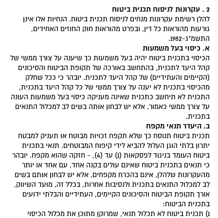
2 . עקרונות לניסוח תכנית ביטוח
להלן רשימת עקרונות מנחים לניסוח תכנית ביטוח. הנחיות אלו אינן
גורעות מהוראות כל דין, ובפרט מהוראות חוק החוזים האחידים,
התשמ"ג-1982.
א. כיסוי בעל משמעות
הכיסוי בתכנית ביטוח יהיה בעל משמעות כך שיענה על צורך ממשי של
קהל היעד לתכנית, בהתחשב באורכה של תקופת הביטוח והסיכונים
(הקיימים והעתידיים) של קהל היעד לתכנית. יובהר כי ככל שחלק
מהכיסוי בתכנית לא יענה על צורך ממשי של כל קהל היעד בתכנית,
התכנית לא תיחשב כתכנית שאינה מעניקה כיסוי בעל משמעות העונה
על צורך ממשי כאמור, אלא יש לבחון אותה בשים לב למכלול התנאים
בתכנית.
ב. היעדר תנאי מקפח
תכנית ביטוח תנוסח כך שלא תקפח זכויות מבוטח או תעניק למבטח
יתרון בלתי הוגן העלול להביא לידי קיפוח המבוטחים. תנאי בתכנית
ביטוח העומד בניגוד לפסקאות (1) עד (4), - חזקה שהוא מקפח. יובהר
כי תנאים בתכנית ביטוח שאינם עולים בקנה אחד, עם אחד או יותר
מהעקרונות שלהלן, אינם בהכרח מקפחים, אלא יש לבחון אותם בשים
לב למכלול התנאים בתכנית ולנסיבות אחרות, בכלל זה, מועד השיווק,
אורך תקופת הביטוח והסיכונים הקיימים, העתידיים והבלתי ידועים
בתכנית הביטוח:
1) תכנית ביטוח לא תכלול תנאי, שמרוקן מתוכן את מכלול הכיסוי