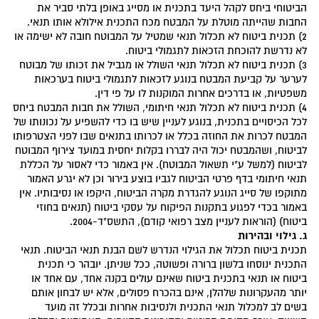
הביטוחי ביחס לקהל היעד בתכנית או מסייג באופן בלתי סביר את
החבות שהייתה מוטלת על המבטח מכח התכנית אילולא אותו תנאי.
2) תכנית ביטוח לא תכלול תנאי שמטיל על המבוטח חובה לא ישימה או
לא נדרשת להוכחת הזכאות לתגמולי ביטוח.
3) תכנית ביטוח לא תכלול תנאי השולל או מגביל את זכותו של מבוטח
לערער על קביעת המבטח בנוגע לזכאות לתגמולי ביטוח בערכאות
משפטיות, או בדרכים אחרות המוקנות לו על פי דין.
4) תכנית ביטוח לא תכלול תנאי חיתומי, השולל את חבות המבטח ביחס
לכל הכיסויים בתכנית, בנוגע לעניין שיש בו כדי להשפיע על נכונותו של
המבטח לכרות את החוזה בכלל או לכרותו בתנאים שבו לפני הצטרפותו
לביטוח, ושהמבטח יכול היה לבררו בקלות יחסית במועד צירוף המבוטח
לביטוח (למשל ע"י תשאול המבוטח). אין באמור כדי לאסור על הכללת
תנאי חיתומי בדף פרטי הביטוח לגביו בוצע בירור וכן לא יגרע האמור
מתוקפו של סייג הנוגע להגדרת מקרה הביטוח, היקפו או נסיבותיו. אין
באמור בכדי לפגוע בתקנות הפיקוח על עסקי ביטוח (תנאים בחוזי
ביטוח) (הוראות לעניין מצב רפואי קודם), התשס"ד-2004.
ג. גילוי ובהירות
תכנית ביטוח תכלול את הגילוי הנדרש לשם הבנת תנאי הביטוח. תנאי
התכנית ינוסחו בלשון ברורה ופשוטה, ככל שניתן. יובהר כי תכנית
ביטוח או תנאי בתכנית ביטוח שאינם עולים בקנה אחד, עם אחד או
יותר מהעקרונות שלהלן, אינם בהכרח פסולים, אלא יש לבחון אותם
בשים לב למכלול תנאי התכנית ולנסיבות אחרות ובכלל זה מועד