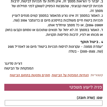
ב. יובהר כי הוראות מסמך זה, אינן חלות על תכניות לביטוח, לרבות
תכניות לביטוח קבוצתי, שהמבטח הפסיק לשווקן לפני תחילתו של
מסמך זה.
ג. האמור במסמך זה אינו גורע מהאמור במסמך קווים מנחים לעניין
תכניות ביטוח חיים משולבות בחיסכון מיום 12 בדצמבר 2006 (שה.
2006-20809), או כל מסמך שיחליף אותו.
ד. האמור במסמך זה לא יחול על תנאים שתוכנם או נוסחם נקבעו בחוק
או מכוחו או לפיו, לרבות פוליסות תקניות.
4 . ביטול תוקף
"עמדת ממונה - עקרונות לניסוח תכניות ביטוח" מיום 30 לאפריל 2015
(שה. 2015-15101) - בטלה
דורית סלינגר
המפקחת על הביטוח
קטגוריות:
הנחיות המפקח על הביטוח
,
חוקים ותקנות בתחום הביטוח
פניה ליעוץ משפטי
שם: (שדה חובה)