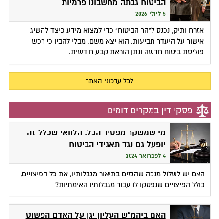
הביטוח גבתה מחשבונו פרמיות
5 ליולי 2026
אזרח ותיק, נכנס ל"הר הביטוח" כדי למצוא מידע כיצד להשיג
אישור על היעדר תביעות. הוא יצא משם, מבלי להבין כי רכש
פוליסת ביטוח חדשה ונתן הוראת קבע חודשית.
לכל עדכוני האתר
פסקי דין במקרים דומים
מי שמשקר מפסיד הכל. הלוואי שכלל זה
יופעל גם נגד תאגידי הביטוח
4 לפברואר 2024
האם יש לשלול מנכה שהגזים בתיאור מגבלותיו, את כל הפיצויים,
כולל הפיצויים שנפסקו לו עבור מגבלותיו האימתיות?
האם ביהמ"ש העליון יגן על האדם הפשוט