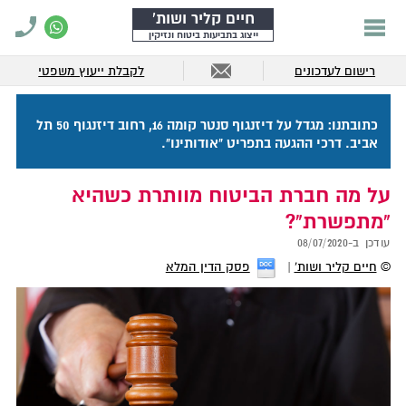
חיים קליר ושות'
ייצוג בתביעות ביטוח ונזיקין
רישום לעדכונים
לקבלת ייעוץ משפטי
כתובתנו: מגדל על דיזנגוף סנטר קומה 16, רחוב דיזנגוף 50 תל
אביב. דרכי ההגעה בתפריט "אודותינו".
על מה חברת הביטוח מוותרת כשהיא
"מתפשרת"?
עודכן ב-
08/07/2020
©
חיים קליר ושות'
פסק הדין המלא