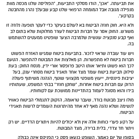
את תביעתה. "אכן", הודו מסלקי התביעות, "הפוליסה שלנו מכסה מוות
מנפילה מגובה אבל המומחה הרפואי שלנו קבע שבעלך נהרג מהחבטה
בקרקע".
ולא היא. חוק חוזה הביטוח בא לעולם בעיקר כדי לעקר תופעה נלוזה זו
משורש. החוק אסר על חברות הביטוח לעורר מחלוקות שלא בתום לב
ואף קבע סנקציה עונשית שלמרבה הצער שופטינו ממעטים להשתמש
בה.
ויש עוד עובדה שראוי לזכור. בתביעות ביטוח שמגיש האזרח הפשוט
חברות ביטוח לא מתפשרות. הן מאלצות את המבוטח להתפשר. הטעם
לכך הוא פשוט ותיאר אותו היטב פרופסור אורי ידין, מנסח החוק: בעת
סילוק תביעת ביטוח עומד מצד אחד תאגיד ביטוח מסחרי ענק, בעל
יציבות פיננסית, ייעוץ משפטי מקצועי שוטף, הנהנה משיתוף פעולה
הדוק עם חברות ביטוח אחרות, "שחקן חוזר" בבתי המשפט, שעתותיו
בידו והוא מסוגל לעמוד בהתדיינות ממושכת עם לקוחותיו.
מולו ניצב מבוטח בודד, שעבר טראומה, הזקוק לתגמולי הביטוח כאוויר
לנשימה ושלא נהנה מאף לא אחד מהיתרונות העומדים לרשות תאגידי
הביטוח.
על רקע פערי כוחות אלה אין ולא יכולים להיות ויתורים הדדיים. יש רק
ויתור חד צדדי, בלית ברירה, מצד המבוטח.
בסופו של יום כאמור, השופט כנעאן פסק כי הפניקס אינה כבולה