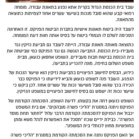
עובד בית הכנסת הגדול בקרית אתא נפגע בתאונת עבודה. מומחה
רפואי קבע שהוא סובל מנכות בשיעור עשרים אחוז לצמיתות כתוצאה
מהתאונה.
לעובד היה ביטוח תאונות אישיות בחברת הביטוח הפניקס. זו האחרונה
הסכימה לשלם לו תגמולי ביטוח על בסיס אותה חוות דעת המומחה.
כתוצאה מאותה תאונת עבודה, הייתה לעובד גם תביעת נזיקין נגד
מעבידו-בית הכנסת. התביעה הוגשה גם נגד הפניקס כמי שביטחה את
בית הכנסת בביטוח חבות מעבידים. השופט אחסאן כנעאן, מבית
משפט השלום בחיפה, מונה להכריע בתביעה.
כידוע, הבסיס לחישוב הפיצויים בתביעות נזיקין הוא שיעור הנכות של
הנפגע. העובד פנה לשופט כנעאן והביא לידיעתו כי הפניקס כבר
הכירה בכך שהוא סובל משיעור נכות של עשרים אחוז. לכן ביקש כי
שיעור נכות זה ישמש גם בסיס לחישוב הפיצויים במשפט הנזיקין.
השופט כנעאן דחה את בקשתו. לדעת השופט, הסכמתה הקודמת של
הפניקס ניתנה במסגרת "הליכי פשרה מובהקים". אם בית המשפט
יכבול את הפניקס להסכמתה הקודמת הדבר עלול "לחתור תחת מוסד
הפשרה". כבילת ידיים שכזו "תסכל את האפשרות לנהל משא ומתן
בחופשיות מחוץ לכותלי בית המשפט".
אך האם הפניקס נתנה את הסכמתה הקודמת במסגרת "הליכי פשרה