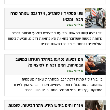
שני פסקי דין סותרים, וילד נכה שנותר קרח
מכאן ומכאן
19 ליולי 2026
ילד נפצע קשה בתאונה. תביעת הפיצויים לנפגעי תרונות דרכים
נדחתה בנימוק שמדובר בתאונה ולא בתאונת דרכים. תביעת ביטוח
התלמידים נדחתה כי מדובר בתאונת דרכים.
אם לפעוט נפגעה במהלך חגירתו במושב
הבטיחות. האם זכאית לפיצויים?
12 ליולי 2026
בין בור ניקוז פתוח לדלת רכב, מסתתרת שאלה משפטית
שמאתגרת את גבולות חוק הפיצויים. מקרה יומיומי הפך לזירת
מחלוקת עקרונית: מתי מתחיל ומסתיים "שימוש" ברכב.
אזרח ותיק ביקש מידע מהר הביטוח. סוכנות