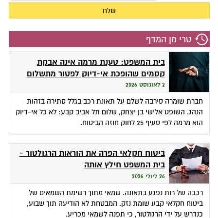
טרי מן המדף
בית המשפט: טענת מרמה אינה אבקת
קסמים שהופכת אי-דיוק לפטור מתשלום
2 לאוגוסט 2026
חברת שומרה סירבה לשלם על תאונת רכב בגלל סתירה בזהות
הנהג. השופט אלישי בן יצחק, שלום תל אביב קבע: לא כל אי-דיוק
הוא מרמה לפי סעיף 25 לחוק חוזה הביטוח.
ביטוח חקלאי הפרה את הוראות הרגולטור -
בית המשפט חילץ אותה
26 ליולי 2026
רכבה של רות נפגע בתאונה. שמאי מתוך רשימת השמאים של
ביטוח חקלאי קבע שומת נזק. המבטחת לא הודיעה תוך שבוע,
כנדרש על ידי הרגולטור, כי תפנה לשמאי מכריע.