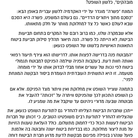
מובהקים", כלשון השופט?
המונח "פשרה" מוגדר על ידי האקדמיה ללשון עברית באופן הבא:
"הֶסכֵּם מתוך ויתורים הדדיים". גם בעולם המשפט, פשרה היא הסכם
שבא לעולם כאשר כל צד למחלוקת מוותר על חלק מתאוותו.
אלא שבמקרה שלנו, כמו ברוב רובם של המקרים בתחום תביעות
הביטוח, לא הייתה כל פשרה. הנה תיאור תהליך סילוק תביעת ביטוח
התאונות האישיות בלשונו של השופט כנעאן:
"המבוטח פנה בדרישה לפצות אותו. לדרישתו הוא צירף תיעוד רפואי
ואותה חוות דעת. בעקבות הפניה שילמה הפניקס למבוטח תגמולי
ביטוח לפי נכות של עשרים אחוז מבלי לבדוק אותו על ידי מומחה
מטעמה. זו היא התשתית העובדתית העומדת ביסוד הבקשה המונחת
לפני".
בתמונה שצייר השופט אין מחלוקת ואין וויתור מצד הפניקס. אלא אם
כן השופט התכוון לכך שהפניקס וויתרה על "זכותה" להעביר את
מבוטחה שבעה מדורי גיהינום עד שיקבל את מה שמגיע לו.
ייתכן שחברות הביטוח הצליחו להחדיר גם לתודעת השופט כנעאן, את
שהצליחו להחדיר לתודעת רבים משופטינו הטובים, כי זכותן של חברות
הביטוח לעשות הכול כדי לחמוק מתשלום. כולל העלאת טענות הזויות
על מנת ליצור מחלוקת. כמו בבדיחת ביטוח ישנה וחבוטה בה אלמנת
פועל שנהרג בנפילה מפיגום מבקשת לדעת מדוע חברת הביטוח דוחה