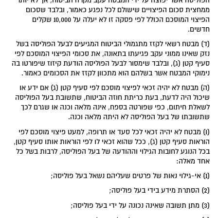
ממחצית סכום הפיצויים שישולם לכל נפגע כאמור, ובלבד שסכום
הפיצוי המוסכם הכולל לפי פסקה זו לא יעלה על 10,000 שקלים
חדשים.
(ד) מבטח רשאי לקזז מתגמולי הביטוח המגיעים לבעל הפוליסה בשל
נזק שאינו ממוני עקב פגיעתו בתאונה, את סכומי הפיצוי המוסכם לפי
סעיף קטן (ג), ובלבד שימסור לבעל הפוליסה הודעת קיזוז שיפורטו בה
נימוקי המבטח אשר בשלהם הוא מתכוון לקזז את הסכומים כאמור.
(ה) מבטח לא יהיה זכאי לפיצוי מוסכם לפי סעיף קטן (ג) אם ידע או
שיכול היה לדעת, בעת כריתת חוזה הביטוח, שתשובת בעל הפוליסה
לשאלת חיתום, כפי שפורטה בספח, אינה מלאה וכנה או שגרם לכך
שתשובתו של בעל הפוליסה לא היתה מלאה וכנה.
(ו) מבטח לא יהיה זכאי לכל סעד או תרופה, למעט פיצוי מוסכם לפי
הוראות סעיף קטן (ג), ככל שהוא זכאי לו לפי הוראות אותו סעיף קטן,
בכל הנוגע לחובות הגילוי וההודעה של בעל הפוליסה, לרבות בשל כל
אחד מאלה:
(1) אי-גילוי נאות של פרטים שעליהם נשאל בעל פוליסה;
(2) הסתרת מידע בידי בעל פוליסה;
(3) מתן תשובה שאינה נכונה על ידי בעל פוליסה;