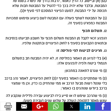
קטן (א) וביישוב כל הליך כאמור, לרבות בדרך של פשרה בשמו של
המבוטח, ובלבד שלא יהיה בכך כדי להטיל על המבוטח חבות שלא
תכוסה על ידי המבטח, למעט הפיצוי המוסכם לפי סעיף 9(ג).
(ג) על המבוטח לשתף פעולה עם המבטח לשם ביצוע ומימוש סמכויות
המבטח כמפורט בסעיף זה.
תשלום תכוף
12.
הנפגע זכאי לקבל מן המבטח תשלום תכוף על חשבון תביעתו בנסיבות
ובתנאים הקבועים בסעיף 5 לחוק הפיצויים ובתקנות שלפיו.
חריגים לביטוח לפי פוליסה זו
13.
(א) בלי לגרוע מן האמור בפוליסה זו, לא יהיה המבטח חב בתשלום
תגמולי ביטוח ולפיה לנפגעים אלה:
(1) מי שגרם לתאונה במתכוון;
(2) מי שמתקיים בו האמור בסעיף 7(2) לחוק הפיצויים, לאמור נהג ברכב
בלי שנטל רשות מבעל הרכב או ממי שהחזיק בו כדין, וכן מי שמצוי
ברכב ביודעו שנוהגים בו כאמור;
(3) מי שהרכב שימש לו או סייע בידו לביצוע עבירה פלילית שנקבע לה
עונש מאסר לתקופה העולה על שלוש שנים (עבירת פשע).
(ב) המבטח לא יהיה חב בתשלום כלשהו לפי הפוליסה בשל חבות