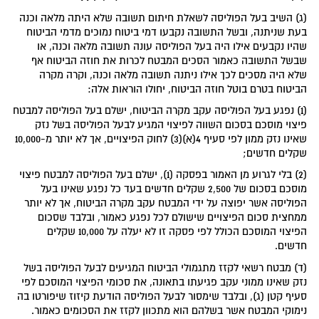
(ג) השיב בעל הפוליסה לשאלת חיתום תשובה שלא היתה מלאה וכנה
בעת שניתנה, ובשל התשובה נקבעו דמי ביטוח נמוכים מדמי הביטוח
שהיו נקבעים אילו היה בעל הפוליסה עונה תשובה מלאה וכנה, או
שבשל התשובה כאמור הסכים המבטח לכרות את חוזה הביטוח אף
שלא היה מסכים לכך אילו ניתנה תשובה מלאה וכנה, וקרה מקרה
הביטוח בטרם בוטל חוזה הביטוח, יחולו הוראות אלה:
(1) נפגע בעל הפוליסה עקב מקרה הביטוח, ישלם בעל הפוליסה למבטח
פיצוי מוסכם בסכום השווה לפיצוי המגיע לבעל הפוליסה בשל נזק
שאינו נזק ממון לפי סעיף 4(א)(3) לחוק הפיצויים, אך לא יותר מ-10,000
שקלים חדשים;
(2) בלי לגרוע מן האמור בפסקה (1), ישלם בעל הפוליסה למבטח פיצוי
מוסכם בסכום של 2,500 שקלים חדשים בעד כל נפגע שאינו בעל
הפוליסה אשר יפוצה על ידי המבטח עקב מקרה הביטוח, אך לא יותר
ממחצית סכום הפיצויים שישולם לכל נפגע כאמור, ובלבד שסכום
הפיצוי המוסכם הכולל לפי פסקה זו לא יעלה על 10,000 שקלים
חדשים.
(ד) מבטח רשאי לקזז מתגמולי הביטוח המגיעים לבעל הפוליסה בשל
נזק שאינו ממוני עקב פגיעתו בתאונה, את סכומי הפיצוי המוסכם לפי
סעיף קטן (ג), ובלבד שימסור לבעל הפוליסה הודעת קיזוז שיפורטו בה
נימוקי המבטח אשר בשלהם הוא מתכוון לקזז את הסכומים כאמור.