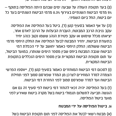
(2) בעד תקופה העולה על שבעה ימים שבהם היתה הפוליסה בתוקף –
5% מדמי הביטוח השנתיים בצירוף 0.3% מדמי הביטוח השנתיים בעד כל
יום ביטוח, החל ביום השמיני.
(ה) על אף האמור בסעיף קטן (ד), ביטל בעל הפוליסה את הפוליסה
עקב גניבת הרכב המבוטח, העברת הבעלות על הרכב לאדם אחר,
יציאתו מכלל שימוש או עקב פטירת הנהג ששמו נקוב כנהג יחיד
בתעודת הביטוח, יחזיר המבטח לבעל הפוליסה את החלק היחסי מדמי
הביטוח ששולמו; החלק היחסי כאמור יחושב על ידי הכפלת דמי
הביטוח שגבה המבטח ביחס שבין מספר הימים שנותרו, במועד הביטול,
עד תום תקופת הביטוח המקורית ובין מספר הימים הנכללים בתקופת
הביטוח המקורית.
(ו) לסכום דמי הביטוח המוחזרים כאמור בסעיף קטן (ד), ייווספו הפרשי
הצמדה למדד המחירים לצרכן מן המדד שפורסם סמוך לפני תחילת
הביטוח ועד למדד שפורסם סמוך לפני החזרת דמי הביטוח.
(ז) בעל הפוליסה יהיה זכאי להחזר דמי ביטוח לפי סעיף זה גם אם
הוגשה תביעה לתשלום תגמולי ביטוח בשל מקרה ביטוח שאירע לפני
מועד ביטול הפוליסה.
ביטול הפוליסה על ידי המבטח
16.
(א) מבטח רשאי לבטל את הפוליסה לפני תום תקופת הביטוח בשל