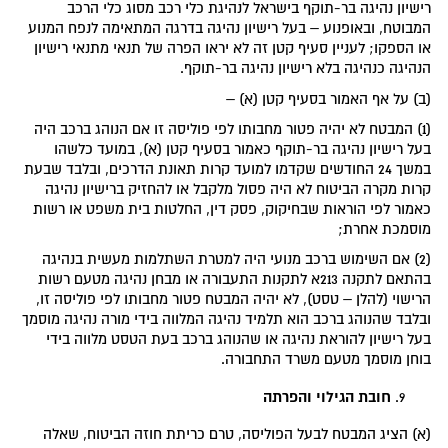
רישיון נהיגה בר-תוקף בישראל לנהיגת כלי רכב מסוג כלי הרכב
המבוטח, ובאופנוע – בעל רישיון נהיגה בדרגה המתאימה לנפח המנוע
או הספקו; לעניין סעיף קטן זה לא יראו הפרה של תנאי מתנאי רישיון
הנהיגה כנהיגה בלא רישיון נהיגה בר-תוקף.
(ב) על אף האמור בסעיף קטן (א) –
(1) המבטח לא יהיה פטור מחבותו לפי פוליסה זו אם הנוהג ברכב היה
בעל רישיון נהיגה בר-תוקף כאמור בסעיף קטן (א), במועד כלשהו
במשך 24 החודשים שקדמו למועד קרות תאונת הדרכים, ובלבד שבעת
קרות מקרה הביטוח לא היה פסול מלקבל או להחזיק ברישיון נהיגה
כאמור לפי הוראות שבחיקוק, פסק דין, החלטות בית משפט או רשות
מוסמכת אחרת;
(2) אם השימוש ברכב מנועי היה למטרת השתלמות מעשית בנהיגה
בהתאם לתקנה 213א לתקנות התעבורה או מבחן נהיגה מטעם רשות
הרישוי (להלן – טסט), לא יהיה המבטח פטור מחבותו לפי פוליסה זו,
ובלבד שהנוהג ברכב הוא תלמיד נהיגה המלווה בידי מורה נהיגה מוסמך
בעל רישיון להוראת נהיגה או שהנוהג ברכב בעת הטסט מלווה בידי
בוחן מוסמך מטעם משרד התחבורה.
חובת הגילוי והפרתה
(א) הציג המבטח לבעל הפוליסה, טרם כריתת חוזה הביטוח, שאלה