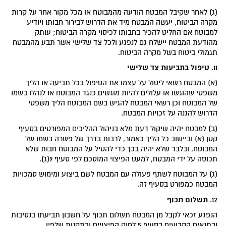
(ג) לאחר שקיבל המבטח הודעה מהמבוטח או מכל מקור אחר על קרות
מקרה הביטוח, יעשה המבטח מיד את הדרוש לבירור חבותו ויודיע
למבוטח אם החליט להכיר בחבותו לכיסוי מקרה הביטוח; עותק
מהודעת המבטח יישלח גם לנפגע ולכל צד שלישי אשר תבע מהמבטח
תגמולי ביטוח בשל מקרה הביטוח.
טיפול בתביעות צד שלישי
11.
(א) המבטח רשאי ליטול על עצמו את הטיפול בכל תביעה או הליך
משפטי שהוגשו או עלולים להיות מוגשים כנגד המבוטח או לנהלו בשמו
של המבוטח וכן רשאי המבטח להגיש בשם המבוטח הליך משפטי
הדרוש להגנה על זכויות המבטח.
(ב) למבטח יהיה שיקול דעת מלא בניהול ההליכים המפורטים בסעיף
קטן (א) וביישוב כל הליך כאמור, לרבות בדרך של פשרה בשמו של
המבוטח, ובלבד שלא יהיה בכך כדי להטיל על המבוטח חבות שלא
תכוסה על ידי המבטח, למעט הפיצוי המוסכם לפי סעיף 9(ג).
(ג) על המבוטח לשתף פעולה עם המבטח לשם ביצוע ומימוש סמכויות
המבטח כמפורט בסעיף זה.
תשלום תכוף
12.
הנפגע זכאי לקבל מן המבטח תשלום תכוף על חשבון תביעתו בנסיבות
ובתנאים הקבועים בסעיף 5 לחוק הפיצויים ובתקנות שלפיו.