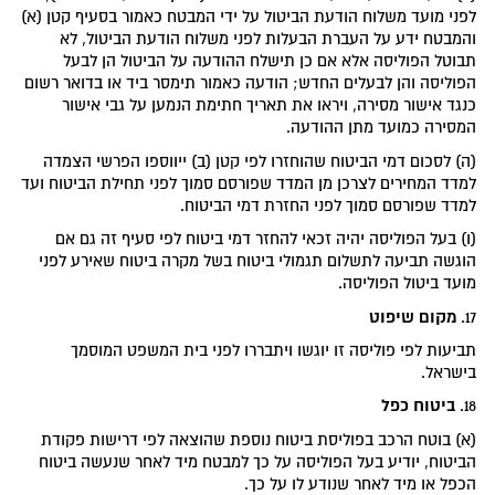
לפני מועד משלוח הודעת הביטול על ידי המבטח כאמור בסעיף קטן (א)
והמבטח ידע על העברת הבעלות לפני משלוח הודעת הביטול, לא
תבוטל הפוליסה אלא אם כן תישלח ההודעה על הביטול הן לבעל
הפוליסה והן לבעלים החדש; הודעה כאמור תימסר ביד או בדואר רשום
כנגד אישור מסירה, ויראו את תאריך חתימת הנמען על גבי אישור
המסירה כמועד מתן ההודעה.
(ה) לסכום דמי הביטוח שהוחזרו לפי קטן (ב) ייווספו הפרשי הצמדה
למדד המחירים לצרכן מן המדד שפורסם סמוך לפני תחילת הביטוח ועד
למדד שפורסם סמוך לפני החזרת דמי הביטוח.
(ו) בעל הפוליסה יהיה זכאי להחזר דמי ביטוח לפי סעיף זה גם אם
הוגשה תביעה לתשלום תגמולי ביטוח בשל מקרה ביטוח שאירע לפני
מועד ביטול הפוליסה.
מקום שיפוט
17.
תביעות לפי פוליסה זו יוגשו ויתבררו לפני בית המשפט המוסמך
בישראל.
ביטוח כפל
18.
(א) בוטח הרכב בפוליסת ביטוח נוספת שהוצאה לפי דרישות פקודת
הביטוח, יודיע בעל הפוליסה על כך למבטח מיד לאחר שנעשה ביטוח
הכפל או מיד לאחר שנודע לו על כך.