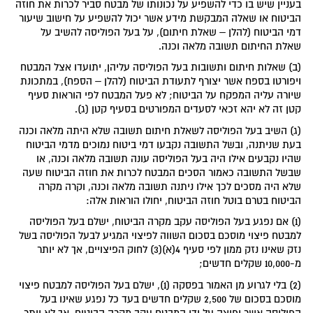
בעניין שיש בו כדי להשפיע על נכונותו של מבטח סביר לכרות את חוזה
הביטוח או שאלה המבקשת מידע אשר יכול להשפיע על חישוב שיעור
דמי הביטוח (להלן – שאלת חיתום), על בעל הפוליסה להשיב על
שאלת החיתום תשובה מלאה וכנה.
(ב) שאלות חיתום ותשובות בעל הפוליסה עליהן, יתועדו אצל המבטח
ויפורטו בספח אשר יצורף לתעודת הביטוח (להלן – הספח), במתכונת
שיורה עליה המפקח על הביטוח; לא פעל המבטח לפי הוראות סעיף
קטן זה לא יהא זכאי לסעדים המפורטים בסעיף קטן (ג).
(ג) השיב בעל הפוליסה לשאלת חיתום תשובה שלא היתה מלאה וכנה
בעת שניתנה, ובשל התשובה נקבעו דמי ביטוח נמוכים מדמי הביטוח
שהיו נקבעים אילו היה בעל הפוליסה עונה תשובה מלאה וכנה, או
שבשל התשובה כאמור הסכים המבטח לכרות את חוזה הביטוח שעה
שלא היה מסכים לכך אילו ניתנה תשובה מלאה וכנה, וקרה מקרה
הביטוח בטרם בוטל חוזה הביטוח, יחולו הוראות אלה:
(1) אם נפגע בעל הפוליסה עקב מקרה הביטוח, ישלם בעל הפוליסה
למבטח פיצוי מוסכם בסכום השווה לפיצוי המגיע לבעל הפוליסה בשל
נזק שאינו נזק ממון לפי סעיף 4(א)(3) לחוק הפיצויים, אך לא יותר
מ-10,000 שקלים חדשים;
(2) בלי לגרוע מן האמור בפסקה (1), ישלם בעל הפוליסה למבטח פיצוי
מוסכם בסכום של 2,500 שקלים חדשים בעד כל נפגע שאינו בעל
הפוליסה אשר יפוצה על ידי המבטח עקב מקרה הביטוח, אך לא יותר