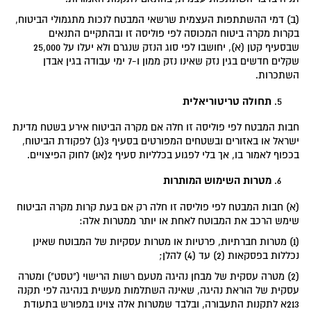
(ב) דמי ההשתתפות העצמית שרשאי המבטח לנכות מתגמולי הביטוח,
בקרות מקרה ביטוח המכוסה לפי פוליסה זו ובהתקיים התנאים
שבסעיף קטן (א), יחושבו לפי סוג הנזק שנגרם ולא יעלו על 25,000
שקלים חדשים בגין נזק שאינו נזק ממון ו-7 ימי עבודה בגין אבדן
השתכרות.
תחולה טריטוריאלית
חבות המבטח לפי פוליסה זו חלה אם מקרה הביטוח אירע בשטח מדינת
ישראל או באזורים ובשטחים המפורטים בסעיף 3(ג) לפקודת הביטוח,
בכפוף לאמור בו, אך בלי לפגוע בכלליות סעיף 2(א1) לחוק הפיצויים.
מטרות השימוש המותרות
(א) חבות המבטח לפי פוליסה זו חלה רק אם בעת קרות מקרה הביטוח
שימש הרכב את המבוטח לאחת או יותר ממטרות אלה:
(1) מטרות חברתיות, פרטיות או מטרות עסקיות של המבוטח שאינן
נכללות בפסקאות (2) עד (4) להלן;
(2) מטרה עסקית של מבחן נהיגה מטעם רשות הרישוי ("טסט") ומטרה
עסקית של הוראת נהיגה, שאינה השתלמות מעשית בנהיגה לפי תקנה
213א לתקנות התעבורה, ובלבד שמטרות אלה צוינו במפורש בתעודת