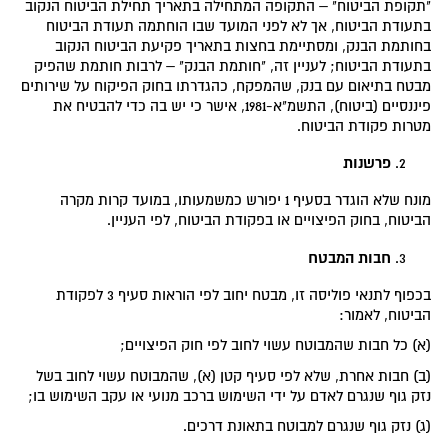
"תקופת הביטוח" – התקופה המתחילה בתאריך תחילת הביטוח הנקוב
בתעודת הביטוח, אך לא לפני המועד שבו הוחתמה תעודת הביטוח
בחותמת הבנק, ומסתיימת בחצות בתאריך פקיעת הביטוח הנקוב
בתעודת הביטוח; לעניין זה, "חותמת הבנק" – לרבות חותמת שהפיק
מבטח בתיאום עם בנק, שהמפקח, כהגדרתו בחוק הפיקוח על שירותים
פיננסיים (ביטוח), התשמ"א-1981, אישר כי יש בה כדי להבטיח את
מטרות פקודת הביטוח.
פרשנות
מונח שלא הוגדר בסעיף 1 יפורש כמשמעותו, במועד קרות מקרה
הביטוח, בחוק הפיצויים או בפקודת הביטוח, לפי העניין.
חבות המבטח
בכפוף לתנאי פוליסה זו, מבטח יחוב לפי הוראות סעיף 3 לפקודת
הביטוח, לאמור:
(א) כל חבות שהמבוטח עשוי לחוב לפי חוק הפיצויים;
(ב) חבות אחרת, שלא לפי סעיף קטן (א), שהמבוטח עשוי לחוב בשל
נזק גוף שנגרם לאדם על ידי השימוש ברכב מנועי או עקב השימוש בו;
(ג) נזק גוף שנגרם למבוטח בתאונת דרכים.