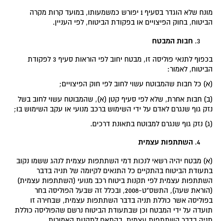
מונח שלא הוגדר בסעיף 1 יפורש כמשמעותו, במועד קרות מקרה
הביטוח, בחוק הפיצויים או בפקודת הביטוח, לפי העניין.
חבות המבטח
בכפוף לתנאי פוליסה זו, מבטח יחוב לפי הוראות סעיף 3 לפקודת
הביטוח, לאמור:
(א) כל חבות שהמבוטח עשוי לחוב לפי חוק הפיצויים;
(ב) חבות אחרת, שלא לפי סעיף קטן (א), שהמבוטח עשוי לחוב בשל
נזק גוף שנגרם לאדם על ידי השימוש ברכב מנועי או עקב השימוש בו;
(ג) נזק גוף שנגרם למבוטח בתאונת דרכים.
השתתפות עצמית
(א) מבטח יהיה רשאי לנכות דמי השתתפות עצמית לנהג ששמו נקוב
בתעודת הביטוח בהתקיים כל התנאים לקיומה של תניה בדבר
השתתפות עצמית לפי תקנות ביטוח רכב מנועי (השתתפות עצמית)
(הוראת שעה), התשס"ט-2008, ובכלל זה שבעל הפוליסה בחר
בפוליסה אשר כוללת תניה בדבר השתתפות עצמית, שבחירה זו
תועדה על ידי המבטח וכן שבתעודת הביטוח נרשם שהפוליסה כוללת
תניה בדבר השתתפות עצמית, בהתאם לתקנות האמורות.