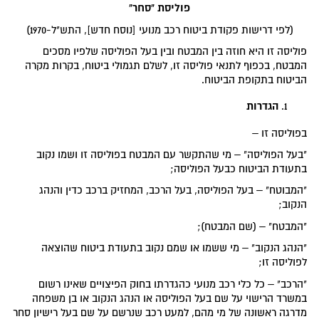
פוליסת "סחר"
(לפי דרישות פקודת ביטוח רכב מנועי [נוסח חדש], התש"ל-1970)
פוליסה זו היא חוזה בין המבטח ובין בעל הפוליסה שלפיו מסכים
המבטח, בכפוף לתנאי פוליסה זו, לשלם תגמולי ביטוח, בקרות מקרה
הביטוח בתקופת הביטוח.
הגדרות
בפוליסה זו –
"בעל הפוליסה" – מי שהתקשר עם המבטח בפוליסה זו ושמו נקוב
בתעודת הביטוח כבעל הפוליסה;
"המבוטח" – בעל הפוליסה, בעל הרכב, המחזיק ברכב כדין והנהג
הנקוב;
"המבטח" – (שם המבטח);
"הנהג הנקוב" – מי ששמו או שמם נקוב בתעודת ביטוח שהוצאה
לפוליסה זו;
"הרכב" – כל כלי רכב מנועי כהגדרתו בחוק הפיצויים שאינו רשום
במשרד הרישוי על שם בעל הפוליסה או הנהג הנקוב או בן משפחה
מדרגה ראשונה של מי מהם, למעט רכב שנרשם על שם בעל רישיון סחר