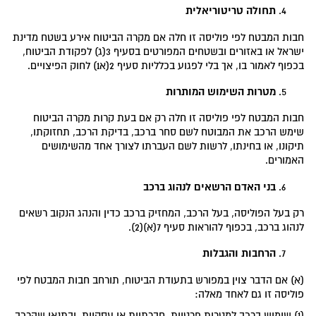
תחולה טריטוריאלית
חבות המבטח לפי פוליסה זו חלה אם מקרה הביטוח אירע בשטח מדינת
ישראל או באזורים ובשטחים המפורטים בסעיף 3(ג) לפקודת הביטוח,
בכפוף לאמור בו, אך בלי לפגוע בכלליות סעיף 2(א1) לחוק הפיצויים.
מטרות השימוש המותרות
חבות המבטח לפי פוליסה זו חלה רק אם בעת קרות מקרה הביטוח
שימש הרכב את המבוטח לשם סחר ברכב, בדיקת הרכב, תחזוקתו,
תיקונו, או בחינתו, לרשות לשם העברתו לצורך אחד מהשימושים
האמורים.
בני האדם הרשאים לנהוג ברכב
רק בעל הפוליסה, בעל הרכב, המחזיק ברכב כדין והנהג הנקוב רשאים
לנהוג ברכב, בכפוף להוראות סעיף 7(א)(2).
הרחבות והגבלות
(א) אם הדבר צוין במפורש בתעודת הביטוח, תורחב חבות המבטח לפי
פוליסה זו גם לאחד מאלה:
(1) שימוש ברכב למטרות פרטיות, חברתיות או עסקיות, ובתנאי שהרכב