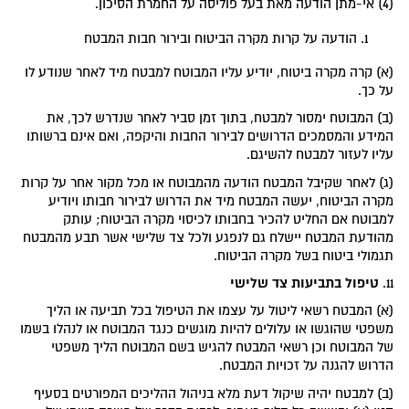
(4) אי-מתן הודעה מאת בעל פוליסה על החמרת הסיכון.
הודעה על קרות מקרה הביטוח ובירור חבות המבטח
(א) קרה מקרה ביטוח, יודיע עליו המבוטח למבטח מיד לאחר שנודע לו
על כך.
(ב) המבוטח ימסור למבטח, בתוך זמן סביר לאחר שנדרש לכך, את
המידע והמסמכים הדרושים לבירור החבות והיקפה, ואם אינם ברשותו
עליו לעזור למבטח להשיגם.
(ג) לאחר שקיבל המבטח הודעה מהמבוטח או מכל מקור אחר על קרות
מקרה הביטוח, יעשה המבטח מיד את הדרוש לבירור חבותו ויודיע
למבוטח אם החליט להכיר בחבותו לכיסוי מקרה הביטוח; עותק
מהודעת המבטח יישלח גם לנפגע ולכל צד שלישי אשר תבע מהמבטח
תגמולי ביטוח בשל מקרה הביטוח.
טיפול בתביעות צד שלישי
11.
(א) המבטח רשאי ליטול על עצמו את הטיפול בכל תביעה או הליך
משפטי שהוגשו או עלולים להיות מוגשים כנגד המבוטח או לנהלו בשמו
של המבוטח וכן רשאי המבטח להגיש בשם המבוטח הליך משפטי
הדרוש להגנה על זכויות המבטח.
(ב) למבטח יהיה שיקול דעת מלא בניהול ההליכים המפורטים בסעיף