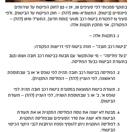
בתוקף סמכותי לפי סעיפים 38, 39 ו-112 לחוק הפיקוח על שירותים
פיננסיים (ביטוח), התשמ"א-1981 (להלן – חוק הפיקוח על הביטוח), ולפי
סעיף 51 לפקודת ביטוח רכב מנועי [נוסח חדש], התש"ל-1970 (להלן –
הפקודה), אני מתקין תקנות אלה:
בתקנות אלה –
"ביטוח רכב חובה" – חוזה ביטוח לפי דרישות הפקודה;
"בעל פוליסה" – מי שהתקשר עם מבטח בביטוח רכב חובה ושמו נקוב
בתעודת הביטוח כבעל הפוליסה.
הפוליסה בביטוח רכב חובה תהיה לפי טופס א' או ב' שבתוספת
הראשונה, לפי העניין (להלן – הפוליסה התקנית).
תעודת ביטוח המוצאת במסגרת ביטוח רכב חובה תהיה לפי
טופס א', ב' או ג' שבתוספת השניה, לפי העניין (להלן – תעודת
הביטוח).
מבטח לא ישנה את נוסח הפוליסה התקנית או את תעודת
הביטוח ולא ישנה את סדר הסעיפים שבפוליסה התקנית.
לפוליסה התקנית ניתן להוסיף נספח הרחבות לגבי היקף הכיסוי
הביטוחי.