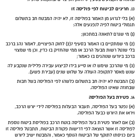
חריגים לביטוח לפי פוליסה זו
13.
(א) בלי לגרוע מן האמור בפוליסה זו, לא יהיה המבטח חב בתשלום
תגמולי ביטוח לפיה לנפגעים אלה:
(1) מי שגרם לתאונה במתכוון;
(2) מי שמתקיים בו האמור בסעיף 7(2) לחוק הפיצויים, לאמור נהג ברכב
בלי שנטל רשות מבעל הרכב או ממי שהחזיק בו כדין, וכן מי שמצוי
ברכב ביודעו שנוהגים בו כאמור;
(3) מי שהרכב שימש לו או סייע בידו לביצוע עבירה פלילית שנקבע לה
עונש מאסר לתקופה העולה על שלוש שנים (עבירת פשע).
(ב) המבטח לא יהיה חב בתשלום כלשהו לפי הפוליסה בשל חבות
שבחוזה שאינו הפוליסה.
פטירת בעל הפוליסה
14.
(א) נפטר בעל הפוליסה, תעבור הבעלות בפוליסה לידי יורש הרכב,
ויראו את היורש כבעל הפוליסה.
(ב) אם לאחר פטירת בעל הפוליסה בוטח הרכב בפוליסת ביטוח נוספת
לפוליסה זו אשר הוצאה לפי דרישות פקודת הביטוח, תתבטל פוליסה זו
ביום כניסתו לתוקף של הביטוח הנוסף כאמור, והמבטח ישיב ליורש