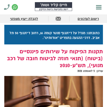
חיים קליר ושות'
ייצוג בתביעות ביטוח ונזיקין
רישום לעדכונים
לקבלת ייעוץ משפטי
כתובתנו: מגדל על דיזנגוף סנטר קומה 16, רחוב דיזנגוף 50 תל
אביב. דרכי ההגעה בתפריט "אודותינו".
תקנות הפיקוח על שירותים פיננסיים
(ביטוח) (תנאי חוזה לביטוח חובה של רכב
מנועי), תש"ע-2010
עודכן:
5 לאוגוסט 2021