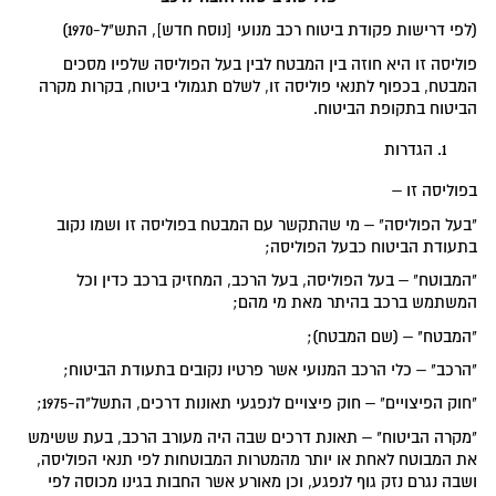
(לפי דרישות פקודת ביטוח רכב מנועי [נוסח חדש], התש"ל-1970)
פוליסה זו היא חוזה בין המבטח לבין בעל הפוליסה שלפיו מסכים
המבטח, בכפוף לתנאי פוליסה זו, לשלם תגמולי ביטוח, בקרות מקרה
הביטוח בתקופת הביטוח.
הגדרות
בפוליסה זו –
"בעל הפוליסה" – מי שהתקשר עם המבטח בפוליסה זו ושמו נקוב
בתעודת הביטוח כבעל הפוליסה;
"המבוטח" – בעל הפוליסה, בעל הרכב, המחזיק ברכב כדין וכל
המשתמש ברכב בהיתר מאת מי מהם;
"המבטח" – (שם המבטח);
"הרכב" – כלי הרכב המנועי אשר פרטיו נקובים בתעודת הביטוח;
"חוק הפיצויים" – חוק פיצויים לנפגעי תאונות דרכים, התשל"ה-1975;
"מקרה הביטוח" – תאונת דרכים שבה היה מעורב הרכב, בעת ששימש
את המבוטח לאחת או יותר מהמטרות המבוטחות לפי תנאי הפוליסה,
ושבה נגרם נזק גוף לנפגע, וכן מאורע אשר החבות בגינו מכוסה לפי