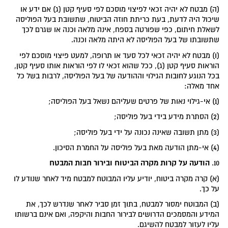
(ה) מבטח לא יהיה זכאי לפיצוי מוסכם לפי סעיף קטן (ג) אם ידע או
שיכול היה לדעת, בעת כריתת חוזה הביטוח, שתשובת בעל הפוליסה
לשאלת חיתום, כפי שפורטה בספח, אינה מלאה וכנה או שגרם לכך
שתשובתו של בעל הפוליסה לא היתה מלאה וכנה.
(ו) מבטח לא יהיה זכאי לכל סעד או תרופה, למעט פיצוי מוסכם לפי
הוראות סעיף קטן (ג), ככל שהוא זכאי לו לפי הוראות אותו סעיף קטן,
בכל הנוגע לחובות הגילוי וההודעה של בעל הפוליסה, לרבות בשל כל
אחד מאלה:
(1) אי-גילוי נאות של פרטים שעליהם נשאל בעל הפוליסה;
(2) הסתרת מידע בידי בעל פוליסה;
(3) מתן תשובה שאינה נכונה על ידי בעל פוליסה;
(4) אי-מתן הודעה מאת בעל פוליסה על החמרת הסיכון.
הודעה על קרות מקרה הביטוח ובירור חבות המבטח
10.
(א) קרה מקרה ביטוח, יודיע עליו המבוטח למבטח מיד לאחר שנודע לו
על כך.
(ב) המבוטח ימסור למבטח, בתוך זמן סביר לאחר שנדרש לכך, את
המידע והמסמכים הדרושים לבירור החבות והיקפה, ואם אינם ברשותו
עליו לעזור למבטח להשיגם.