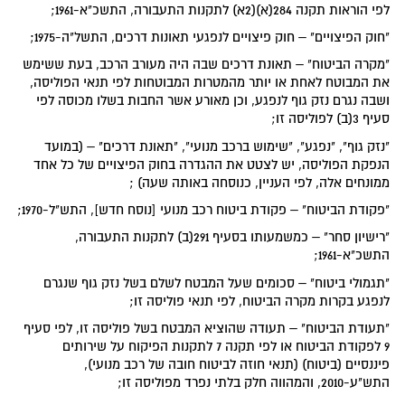
לפי הוראות תקנה 284(א)(2א) לתקנות התעבורה, התשכ"א-1961;
"חוק הפיצויים" – חוק פיצויים לנפגעי תאונות דרכים, התשל"ה-1975;
"מקרה הביטוח" – תאונת דרכים שבה היה מעורב הרכב, בעת ששימש
את המבוטח לאחת או יותר מהמטרות המבוטחות לפי תנאי הפוליסה,
ושבה נגרם נזק גוף לנפגע, וכן מאורע אשר החבות בשלו מכוסה לפי
סעיף 3(ב) לפוליסה זו;
"נזק גוף", "נפגע", "שימוש ברכב מנועי", "תאונת דרכים" – (במועד
הנפקת הפוליסה, יש לצטט את ההגדרה בחוק הפיצויים של כל אחד
ממונחים אלה, לפי העניין, כנוסחה באותה שעה) ;
"פקודת הביטוח" – פקודת ביטוח רכב מנועי [נוסח חדש], התש"ל-1970;
"רישיון סחר" – כמשמעותו בסעיף 291(ב) לתקנות התעבורה,
התשכ"א-1961;
"תגמולי ביטוח" – סכומים שעל המבטח לשלם בשל נזק גוף שנגרם
לנפגע בקרות מקרה הביטוח, לפי תנאי פוליסה זו;
"תעודת הביטוח" – תעודה שהוציא המבטח בשל פוליסה זו, לפי סעיף
9 לפקודת הביטוח או לפי תקנה 7 לתקנות הפיקוח על שירותים
פיננסיים (ביטוח) (תנאי חוזה לביטוח חובה של רכב מנועי),
התש"ע-2010, והמהווה חלק בלתי נפרד מפוליסה זו;