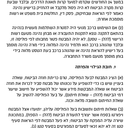
במשך 24 החודשים שקדמו למועד קרות תאונת הדרכים, ובלבד שבעת
קרות מקרה הביטוח לא היה פסול מלקבל או להחזיק ברישיון נהיגה
כאמור לפי הוראות שבחיקוק, פסק דין, החלטות בית משפט או רשות
מוסמכת אחרת;
(2) אם השימוש ברכב מנועי היה למטרת השתלמות מעשית בנהיגה
בהתאם לתקנה 213א לתקנות התעבורה או מבחן נהיגה מטעם רשות
הרישוי (להלן – טסט), לא יהיה המבטח פטור מחבותו לפי פוליסה זו,
ובלבד שהנוהג ברכב הוא תלמיד נהיגה המלווה בידי מורה נהיגה מוסמך
בעל רישיון להוראת נהיגה או שהנוהג ברכב בעת הטסט מלווה בידי
בוחן מוסמך מטעם משרד התחבורה.
חובת הגילוי והפרתה
(א) הציג המבטח לבעל הפוליסה, טרם כריתת חוזה הביטוח, שאלה
בעניין שיש בו כדי להשפיע על נכונותו של מבטח סביר לכרות את חוזה
הביטוח או שאלה המבקשת מידע אשר יכול להשפיע על חישוב שיעור
דמי הביטוח (להלן – שאלת חיתום), על בעל הפוליסה להשיב על
שאלת החיתום תשובה מלאה וכנה.
(ב) שאלות חיתום ותשובות בעל הפוליסה עליהן, יתועדו אצל המבטח
ויפורטו בספח אשר יצורף לתעודת הביטוח (להלן – הספח), במתכונת
שיורה עליה המפקח על הביטוח; לא פעל המבטח לפי הוראות סעיף
קטן זה לא יהא זכאי לסעדים המפורטים בסעיף קטן (ג).