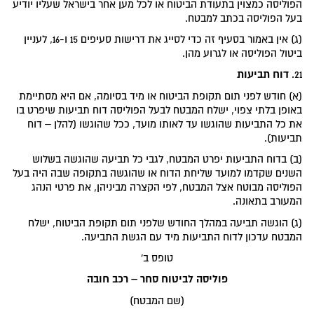
הפוליסה כמצוין בתעודת הביטוח או לכל מען אחר בישראל שעליו יודיע
בעל הפוליסה בכתב למבטח.
(ג) אין באמור בסעיף זה כדי לסייג את דרישות סעיפים 15 ו-16, לעניין
ביטול הפוליסה או לגרוע מהן.
דוח תביעות
21.
(א) חודש לפני תום תקופת הביטוח או מיד בסיומה, אם היא מסתיימת
באופן בלתי צפוי, ישלח המבטח לבעל הפוליסה דוח תביעות שיפרט בו
את כל התביעות שהוגשו עד לאותו מועד, ככל שהוגשו (להלן – דוח
תביעות).
(ב) בדוח התביעות יפרט המבטח, לגבי כל תביעה שהוגשה בשלוש
השנים שקדמו למועד שליחת הדוח או שהוגשה בתקופה שבה היה בעל
הפוליסה מבוטח אצל המבטח, לפי הקצרה מביניהן, את פרטי הנהג
המעורב בתאונה.
(ג) הוגשה תביעה במהלך החודש שלפני תום תקופת הביטוח, ישלח
המבטח עדכון לדוח התביעות מיד עם הגשת התביעה.
טופס ב'
פוליסה לביטוח סחר – רכב חובה
(שם המבטח)