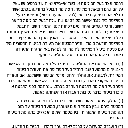
מרמה מצד בעל הפוליסה או בשל אי-גילוי נאות של פרטים שנשאל
עליהם טרם הוצאת הפוליסה; הפוליסה תבוטל בהודעה בכתב אשר
תכלול את הנימוקים לביטול (להלן – הודעת ביטול) ותימסר לבעל
הפוליסה ביד כנגד אישור מסירה או שתישלח לבעל הפוליסה בדואר
רשום, והכל עשרים ואחד ימים לפחות לפני התאריך שבו תתבטל
הפוליסה; נשלחה הודעת הביטול בדואר רשום, יראו את תאריך חתימת
בעל הפוליסה על גבי אישור המסירה כתאריך מתן ההודעה; קיבל בעל
הפוליסה הודעת ביטול, יחזיר למבטח את תעודת הביטוח המקורית מיד
עם כניסת ביטול הפוליסה לתוקף, ואולם אין באי החזרת התעודה
כאמור כדי למנוע את כניסת ביטול הפוליסה לתוקף.
(ב) ביטל המבטח את הפוליסה, יחזיר לבעל הפוליסה בהקדם ולא יאוחר
מ-14 ימים מהמועד שבו החזיר בעל הפוליסה את תעודת הביטוח
המקורית למבטח, את החלק היחסי מדמי הביטוח ששולמו, ואם תעודת
הביטוח המקורית אבדה, נגנבה או הושחתה – לא יאוחר מהמועד שבו
מסר בעל הפוליסה למבטח הצהרה בכתב, שנחתמה בפני המבטח או
סוכן הביטוח בדבר נסיבות האבדן או ההשחתה כאמור.
(ג) החלק היחסי כאמור יחושב על ידי הכפלת דמי הביטוח שגבה
המבטח ביחס שבין מספר הימים שנותרו, במועד הביטול עד תום
תקופת הביטוח המקורית, ובין מספר הימים הנכללים בתקופת הביטוח
המקורית.
(ד) הועברה הבעלות על הרכב לאדם אחר (להלן – הבעלים החדש),