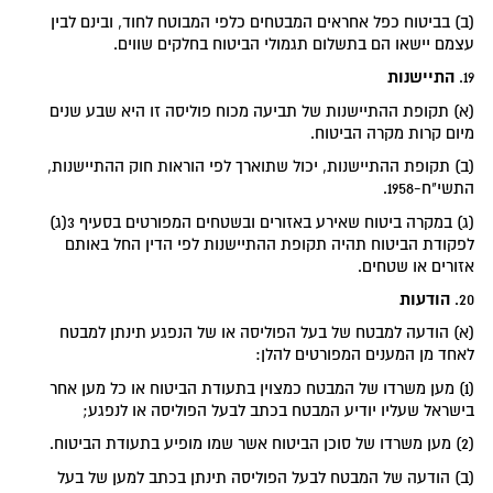
(ב) בביטוח כפל אחראים המבטחים כלפי המבוטח לחוד, ובינם לבין
עצמם יישאו הם בתשלום תגמולי הביטוח בחלקים שווים.
התיישנות
19.
(א) תקופת ההתיישנות של תביעה מכוח פוליסה זו היא שבע שנים
מיום קרות מקרה הביטוח.
(ב) תקופת ההתיישנות, יכול שתוארך לפי הוראות חוק ההתיישנות,
התשי"ח-1958.
(ג) במקרה ביטוח שאירע באזורים ובשטחים המפורטים בסעיף 3(ג)
לפקודת הביטוח תהיה תקופת ההתיישנות לפי הדין החל באותם
אזורים או שטחים.
הודעות
20.
(א) הודעה למבטח של בעל הפוליסה או של הנפגע תינתן למבטח
לאחד מן המענים המפורטים להלן:
(1) מען משרדו של המבטח כמצוין בתעודת הביטוח או כל מען אחר
בישראל שעליו יודיע המבטח בכתב לבעל הפוליסה או לנפגע;
(2) מען משרדו של סוכן הביטוח אשר שמו מופיע בתעודת הביטוח.
(ב) הודעה של המבטח לבעל הפוליסה תינתן בכתב למען של בעל