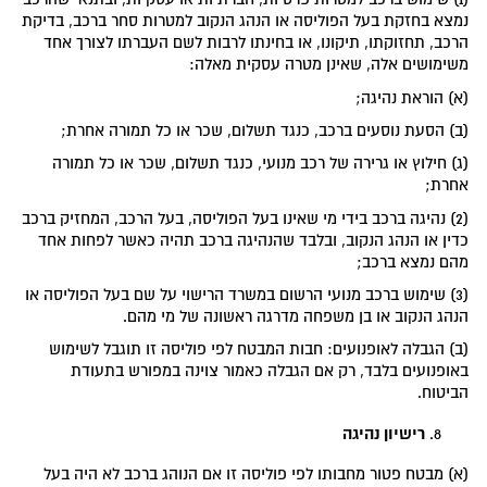
נמצא בחזקת בעל הפוליסה או הנהג הנקוב למטרות סחר ברכב, בדיקת
הרכב, תחזוקתו, תיקונו, או בחינתו לרבות לשם העברתו לצורך אחד
משימושים אלה, שאינן מטרה עסקית מאלה:
(א) הוראת נהיגה;
(ב) הסעת נוסעים ברכב, כנגד תשלום, שכר או כל תמורה אחרת;
(ג) חילוץ או גרירה של רכב מנועי, כנגד תשלום, שכר או כל תמורה
אחרת;
(2) נהיגה ברכב בידי מי שאינו בעל הפוליסה, בעל הרכב, המחזיק ברכב
כדין או הנהג הנקוב, ובלבד שהנהיגה ברכב תהיה כאשר לפחות אחד
מהם נמצא ברכב;
(3) שימוש ברכב מנועי הרשום במשרד הרישוי על שם בעל הפוליסה או
הנהג הנקוב או בן משפחה מדרגה ראשונה של מי מהם.
(ב) הגבלה לאופנועים: חבות המבטח לפי פוליסה זו תוגבל לשימוש
באופנועים בלבד, רק אם הגבלה כאמור צוינה במפורש בתעודת
הביטוח.
רישיון נהיגה
(א) מבטח פטור מחבותו לפי פוליסה זו אם הנוהג ברכב לא היה בעל