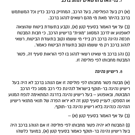
בני האדם הרשאים לנהוג ברכב
(א) רק בעל הפוליסה, בעל הרכב, המחזיק ברכב כדין וכל המשתמש
ברכב בהיתר מאת מי מהם רשאים לנהוג ברכב.
(ב) על אף האמור בסעיף קטן (א), נקבע בתעודת ביטוח שהוצאה
לאופנוע או לרכב המסווג "מונית" ברישיון הרכב, כי חבות המבטח
תכסה נהיגה ברכב רק בידי מי ששמו נקוב בתעודת הביטוח, רשאי
לנהוג ברכב רק מי ששמו נקוב בתעודת הביטוח כאמור.
(ג) נהג ברכב מי שאינו רשאי לנהוג בו לפי הוראות סעיף זה, פטור
המבטח מחבותו לפי פוליסה זו.
רישיון נהיגה
(א) מבטח פטור מחבותו לפי פוליסה זו אם הנוהג ברכב לא היה בעל
רישיון נהיגה בר-תוקף בישראל לנהיגת כלי רכב מסוג כלי הרכב
המבוטח, ובאופנוע – בעל רישיון נהיגה בדרגה המתאימה לנפח המנוע
או הספקו; לעניין סעיף קטן זה לא יראו הפרה של תנאי מתנאי רישיון
הנהיגה כנהיגה בלא רישיון נהיגה בר-תוקף.
(ב) על אף האמור בסעיף קטן (א) –
(1) המבטח לא יהיה פטור מחבותו לפי פוליסה זו אם הנוהג ברכב היה
בעל רישיון נהיגה בר-תוקף כאמור בסעיף קטן (א), במועד כלשהו