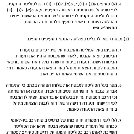
(א) סעיפים 6(ב) ו-(ג), 7, 8(א), 9(ג) ו-(ד) ו-13 לפוליסה התקנית
לפי טופס א' שבתוספת הראשונה וסעיפים 5, 6, 8(א), 9(ג) ו-(ד)
ו-13 לפוליסה התקנית לפי טופס ב' שבתוספת הראשונה יצוינו
בהבלטה מיוחדת, כאמור בסעיף 3 לחוק חוזה הביטוח,
התשמ"א-1981.
(ב) מבטח רשאי להבליט בפוליסה התקנית סעיפים נוספים.
הסכימו בעל הפוליסה והמבטח על שינוי פרטים בתעודת
הביטוח, יוציא המבטח, לאחר שהמבוטח החזיר את תעודת
הביטוח הישנה, תעודת ביטוח חדשה הכוללת את השינוי, ורשאי
המבטח לגבות הוצאות מינהל בעד הוצאת התעודה כאמור ודמי
ביטוח נוספים, אם השינוי האמור מחייב זאת.
מסר בעל הפוליסה למבטח או לשלוחו הצהרה בכתב כי התעודה
אבדה, נגנבה או הושחתה ונסיבות האבדן, הגניבה או ההשחתה
וכי הרכב המבוטח עדיין בבעלותו או בחזקתו, יוציא לו המבטח,
לפי דרישתו, תעודה חדשה ורשאי הוא לגבות הוצאות מינהל
בעד הוצאת התעודה כאמור.
(א) לעניין הפקודה יהיה כוחו של כרטיס ביטוח רכב בין-לאומי
ככוחה של תעודת ביטוח שהוציא מבטח, ויראו את הפוליסה
השייכת לאותו רכב כפוליסה העונה על דרישות סעיף 2 לפקודה,