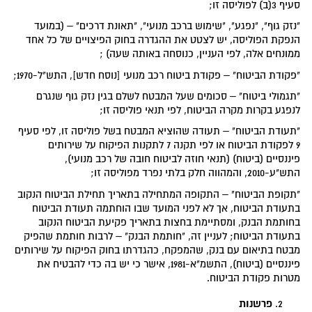
סעיף 3(ב) לפוליסה זו;
"נזק גוף", "נפגע", "שימוש ברכב מנועי", "תאונת דרכים" – (במועד
הנפקת הפוליסה, יש לצטט את ההגדרה בחוק הפיצויים של כל אחד
ממונחים אלה, לפי העניין, כנוסחה באותה שעה) ;
"פקודת הביטוח" – פקודת ביטוח רכב מנועי [נוסח חדש], התש"ל-1970;
"תגמולי ביטוח" – סכומים שעל המבטח לשלם בגין נזק גוף שנגרם
לנפגע בקרות מקרה הביטוח, לפי תנאי פוליסה זו;
"תעודת הביטוח" – תעודה שהוציא המבטח בשל פוליסה זו, לפי סעיף
9 לפקודת הביטוח או לפי תקנה 7 לתקנות הפיקוח על שירותים
פיננסיים (ביטוח) (תנאי חוזה לביטוח חובה של רכב מנועי),
התש"ע-2010, והמהווה חלק בלתי נפרד מפוליסה זו;
"תקופת הביטוח" – התקופה המתחילה בתאריך תחילת הביטוח הנקוב
בתעודת הביטוח, אך לא לפני המועד שבו הוחתמה תעודת הביטוח
בחותמת הבנק, ומסתיימת בחצות בתאריך פקיעת הביטוח הנקוב
בתעודת הביטוח; לעניין זה, "חותמת הבנק" – לרבות חותמת שהפיק
מבטח בתיאום עם בנק, שהמפקח, כהגדרתו בחוק הפיקוח על שירותים
פיננסיים (ביטוח), התשמ"א-1981, אישר כי יש בה כדי להבטיח את
מטרות פקודת הביטוח.
פרשנות