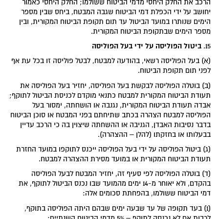
הרכב את החלק היחסי מדמי הביטוח ששולמו; החלק היחסי כאמור
יחושב על ידי הכפלת דמי הביטוח שגבה המבטח, ביחס שבין מספר
הימים שנותרו במועד הביטול עד תום תקופת הביטוח המקורית, ובין
מספר הימים שבתקופת הביטוח המקורית.
ביטול הפוליסה על ידי בעל הפוליסה
15.
(א) בעל הפוליסה רשאי, בהודעה למבטח, לבטל פוליסה זו בכל עת אף
לפני תום תקופת הביטוח.
(ב) בוטלה הפוליסה לבקשת בעל הפוליסה, יחזיר בעל הפוליסה את
תעודת הביטוח המקורית למבטח כתנאי מוקדם לכניסת הביטול לתוקף;
אבדה תעודת הביטוח המקורית, נגנבה או הושחתה, ימסור בעל
הפוליסה למבטח הצהרה בכתב שתיחתם בפני המבטח או סוכן הביטוח
בדבר נסיבות האבדן, הגניבה או ההשחתה שיצוין בה כי הרכב עדיין
בבעלותו או בחזקתו (להלן – ההצהרה).
(ג) ביטול הפוליסה על ידי בעל הפוליסה ייכנס לתוקפו במועד החזרת
תעודת הביטוח המקורית או במועד מסירת ההצהרה למבטח.
(ד) בוטלה הפוליסה לפי סעיף זה, יחזיר המבטח לבעל הפוליסה
בהקדם, ולא יאוחר מ-14 ימים מהמועד שבו נכנס הביטול לתוקף, את
דמי הביטוח ששולמו, בהפחתת סכומים אלה:
(1) בעד תקופה של עד שבעה ימים שבהם היתה הפוליסה בתוקף,
לרבות אם לא נכנסה לתוקף – 5% מדמי הביטוח השנתיים;