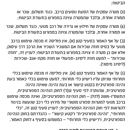
הביטוח;
(3) מטרה עסקית של הסעת נוסעים ברכב, כנגד תשלום, שכר או
תמורה אחרת, ובלבד שהמטרה צוינה במפורש בתעודת הביטוח;
(4) מטרה עסקית של חילוץ או גרירה של רכב מנועי, כנגד תשלום, שכר
או תמורה אחרת, ובלבד שהמטרה צוינה במפורש בתעודת הביטוח.
(ב) על אף האמור בסעיף קטן (א), אין פוליסה זו מכסה שימוש ברכב
מנועי על בסיס חוזה שכירות אם המשכיר השכיר את הרכב דרך עיסוק,
אלא אם כן מטרה זו צוינה במפורש בתעודת הביטוח; לעניין זה, "חוזה
שכירות" – למעט חוזה ליסינג-תפעולי או חוזה מקח-אגב-שכירות
(ליסינג מימוני).
(ג) על אף האמור בסעיף קטן (א), אין פוליסה זו מכסה שימוש בכלי
תחרותי שניתן עליו רישיון כלי תחרותי, למעט שימוש בכלי כאמור בעת
נהיגה ספורטיבית בקטע קישור או בעת נהיגה שאינה נהיגה
ספורטיבית, שהותרה לפי סעיף 12(ד) לחוק הנהיגה הספורטיבית,
התשס"ו-2005 (להלן – חוק הנהיגה הספורטיבית), ואינה מכסה שימוש
ברכב מנועי למטרות ספורט מוטורי של מירוץ כלי רכב שנעשה בניגוד
להוראות לפי חוק הנהיגה הספורטיבית; לעניין סעיף קטן זה, "כלי
תחרותי", "נהיגה ספורטיבית" ו"קטע קישור" – כהגדרתם בחוק הנהיגה
הספורטיבית, ו"רישיון כלי תחרותי" – כמשמעו בסעיף 6 לחוק האמור.