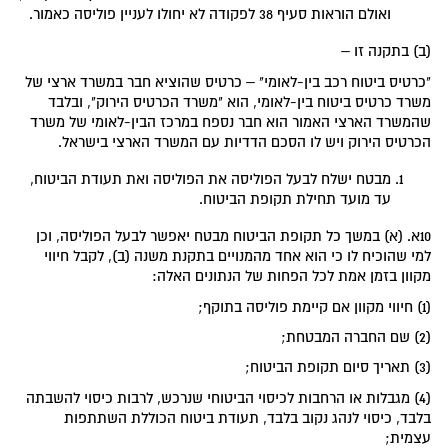
ואולם הוראות סעיף 38 לפקודה לא יחולו לעניין פוליסה כאמור.
(ב) בתקנה זו –
"כרטיס ביטוח רכב בין-לאומי" – כרטיס שהוציא חבר במשרד ארצי של
משרד כרטיס ביטוח בין-לאומי, הוא "משרד הכרטיס הירוק", ובלבד
שהמשרד הארצי האמור הוא חבר נספח במרכז הבין-לאומי של משרד
הכרטיס הירוק ויש לו הסכם הדדיות עם המשרד הארצי בישראל.
מבטח ישלח לבעל הפוליסה את הפוליסה ואת תעודת הביטוח,
עד מועד תחילת תקופת הביטוח.
10א. (א) במשך כל תקופת הביטוח מבטח יאפשר לבעל הפוליסה, וכן
למי שהוכיח לו כי הוא אחד מהמנויים בתקנת משנה (ב), לקבל חיווי
מקוון בזמן אמת לכל הפחות של הנתונים האלה:
(1) חיווי מקוון אם קיימת פוליסה בתוקף;
(2) שם החברה המבטחת;
(3) תאריך סיום תקופת הביטוח;
(4) מגבלות או הרחבות לכיסוי הביטוחי שנרכש, לרבות כיסוי להשבתה
בלבד, כיסוי לנהג נקוב בלבד, תעודת ביטוח הכוללת השתתפות
עצמית;