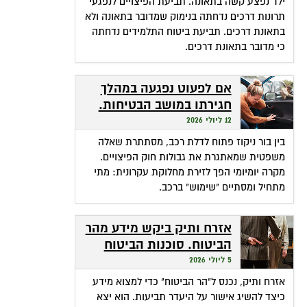
ילד נפצע קשה בתאונה. תביעת הפיצויים לנפגעי
תרונות דרכים נדחתה בנימוק שמדובר בתאונה ולא
בתאונת דרכים. תביעת ביטוח התלמידים נדחתה
כי מדובר בתאונת דרכים.
אם לפעוט נפגעה במהלך
חגירתו במושב הבטיחות.
האם זכאית לפיצויים?
12 ליולי 2026
בין בור ניקוז פתוח לדלת רכב, מסתתרת שאלה
משפטית שמאתגרת את גבולות חוק הפיצויים.
מקרה יומיומי הפך לזירת מחלוקת עקרונית: מתי
מתחיל ומסתיים "שימוש" ברכב.
אזרח ותיק ביקש מידע מהר
הביטוח. סוכנות הביטוח
גבתה מחשבונו פרמיות
5 ליולי 2026
אזרח ותיק, נכנס ל"הר הביטוח" כדי למצוא מידע
כיצד להשיג אישור על היעדר תביעות. הוא יצא