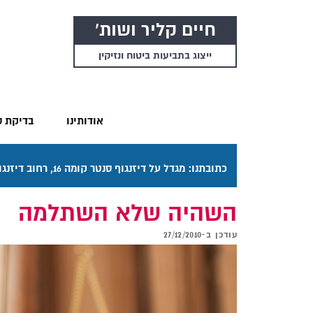
חיים קליר ושות'
ייצוג בתביעות ביטוח ונזיקין
אודותינו
בדיקת ס
כתובתנו: מגדל על דיזנגוף סנטר קומה 16, רחוב דיזנגוף 50 תל אביב. דרכי ההגעה בתפריט "אודותינו".
השהיה שלא השתלמה
עודכן ב-
27/12/2010