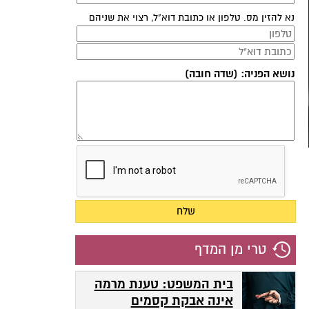
נא להזין מס. טלפון או כתובת דוא"ל, רצוי את שניהם
נושא הפניה: (שדה חובה)
טרי מן המדף
בית המשפט: טענת מרמה
אינה אבקת קסמים