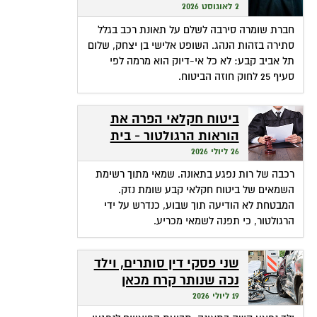
שהופכת אי-דיוק לפטור
2 לאוגוסט 2026
מתשלום
חברת שומרה סירבה לשלם על תאונת רכב בגלל
סתירה בזהות הנהג. השופט אלישי בן יצחק, שלום
תל אביב קבע: לא כל אי-דיוק הוא מרמה לפי
סעיף 25 לחוק חוזה הביטוח.
ביטוח חקלאי הפרה את
הוראות הרגולטור - בית
המשפט חילץ אותה
26 ליולי 2026
רכבה של רות נפגע בתאונה. שמאי מתוך רשימת
השמאים של ביטוח חקלאי קבע שומת נזק.
המבטחת לא הודיעה תוך שבוע, כנדרש על ידי
הרגולטור, כי תפנה לשמאי מכריע.
שני פסקי דין סותרים, וילד
נכה שנותר קרח מכאן
ומכאן
19 ליולי 2026