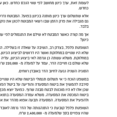
לעומת זאת, ערך כינון מחושב לפי שווי הנכס כחדש. כאן עב
כחדש.
אלא שתשלום ערך כינון מותנה בכינון בפועל. המבוטח נדר
גם מגבילה את פרק הזמן שבו רשאי המבוטח לכונן את נזקו.
בלבד.
אך מה קורה כאשר המבטח לא שילם את התגמולים לפי ערך 
כינון?
השופטת פלפל, בצדק רב, השיבה על שאלה זו בשלילה. הד
שלא היו שנויים במחלוקת ואשר היו דרושים לביצוע הכינון.
במחלוקת. משלא עשתה כן וגרמה לאי ביצוע הכינון, עליה ל
שלא שולם בו חוייבה הדר, עמד על למעלה מ- 220,000 ש"ח.
הסוגיה השניה נגעה לחיוב הדר באובדן רווחים.
במשפט הוכח כי אי תשלום תגמולי הביטוח שלא היו שנו
סירבה להמשיך את ביטוח המסעדה והודיעה על ביטול הפו
שכן אלו לא היו מוכנות לבטח מבנה שרוף. כפועל יוצא מכ
ביטוח המכסה את המסעדה. משלא עמדה המסעדה בתנאי ח
ולהפעיל את המסעדה. המסעדה תבעה אפוא מהדר את אובדן
השופטת פלפל קובעת כי התנהגותה של הדר גרמה לאובדן 
שהיו צפויים בסך שלמעלה מ- 2,400,000 ש"ח.