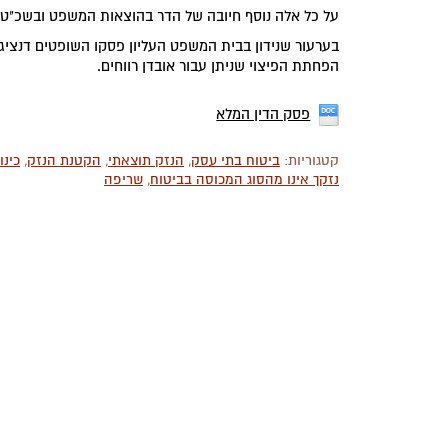
על כל אלה נוסף חיובה של הדר בהוצאות המשפט ובשכ"ט עו"ד בסך 50,000 ש"ח 
בערעור שנידון בבית המשפט העליון פסקו השופטים דנציגר
הפחתת הפיצוי שניתן עבור אובדן רווחים.
פסק הדין המלא
קטגוריות:
ביטוח בתי עסק
,
הנזק תוצאתי
,
הקטנת הנזק
,
כינו
נזקך אינו מהסוג המכוסה בביטוח
,
שריפה