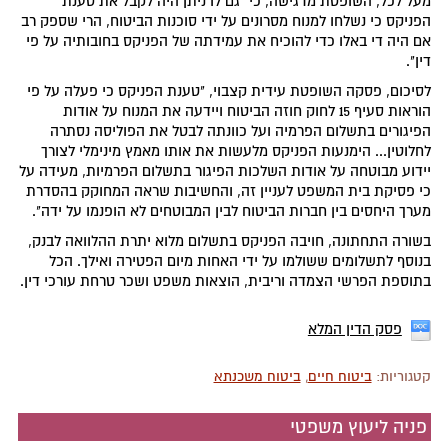
מעל לכל, השופטת מדגישה, כי "גם לו ניתן היה לקבל את טענת
הפניקס כי נשלחו למנוח מסרונים על ידי סוכנות הביטוח, הרי שספק רב
אם היה די באלו כדי להוכיח את עמידתה של הפניקס בחובותיה על פי
דין".
לסיכום, פסקה השופטת עידית קצבוי, "טענת הפניקס כי פעלה על פי
הוראות סעיף 15 לחוק חוזה הביטוח ויידעה את המנוח על אודות
הפיגורים בתשלום הפרמיה ועל כוונתה לבטל את הפוליסה נסתרה
לחלוטין... הימנעות הפניקס מלעשות את אותו מאמץ מינימלי לצורך
יידוע מבוטחה על אודות השלכות הפיגור בתשלום הפרמיות, מעידה על
כי פסיקת בית המשפט לעניין זה, והחשיבות שראה המחוקק בהסדרת
מערך היחסים בין חברות הביטוח לבין המבוטחים לא הופנמו על ידה".
בשורה התחתונה, חויבה הפניקס בתשלום מלוא יתרת ההלוואה לבנק,
בנוסף לתשלומים ששולמו על ידי האחות מיום הפטירה ואילך. הכל
בתוספת הפרשי הצמדה וריבית, הוצאות משפט ושכר טרחת עורכי דין.
פסק הדין המלא
קטגוריות:
ביטוח חיים
,
ביטוח משכנתא
פניה ליעוץ משפטי