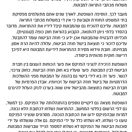
משלוח מכתבי התראה למבוטח.
מעבר לכך, הוסיפה השופטת, לאורך שנים אתם מתעלמים מפסיקת
בתי המשפט החוזרת וקובעת כי אין די במשלוח מכתבי התראה
למבוטח. עליכם להוכיח גם שהמבוטח קיבל לידיו את ההתראות. מדובר
בהסדר בלתי ניתן להתנאה, הקבוע בהוראת חוק כופה (קוגנטית).
תכליתו להבטיח שהמבוטח אכן ידע כי חוזה הביטוח עומד להתבטל.
עליכם לזכור כי תוצאת ביטול חוזה הביטוח, עלולה להיות הרת אסון
מבחינתו. חובת ווידוא מסירת ההתראות לידיעת המבוטח היא לפיכך
דרישה חוקית מהותית ביסודה.
השופטת הזכירה לנציגי הפניקס את פער הכוחות העצום בין חברת
הביטוח לבין המבוטח. פער שעליו בא חוק חוזה הביטוח, כחוק צרכני,
לגשר. פער זה בא לידי ביטוי גם בהגנה על המבוטח מפני ההשלכות
הדרמטיות של ביטול חוזה הביטוח על זכויותיו. אבדן הפרמיות של
חברת הביטוח כתוצאה מהביטול אינו שווה בערכו לנזק העלול להיגרם
למבוטח.
השופטת מצאה גם ליקויים נוספים בהתנהלותה של הפניקס. כך למשל,
גם לפי הרשום בפלטי המחשב, ההתראות נשלחו לכתובת הלא נכונה,
למרות שבהפניקס ידעו את הכתובת הנכונה. מסרונים שנציגי הפניקס
טענו כי נשלחו, לא נשלחו כלל על ידי הפניקס. גם אלה שנשלחו על ידי
סוכנות הביטוח של הפניקס לא נשלחו למספר הנייד שברשות המבוטח.