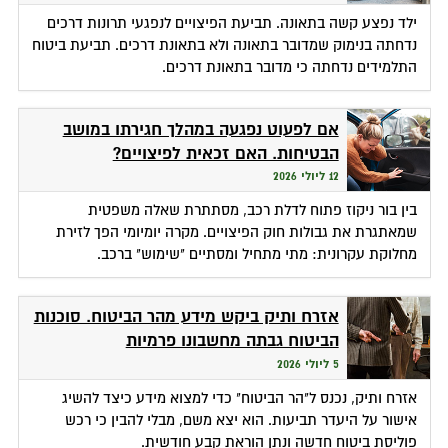
ילד נפצע קשה בתאונה. תביעת הפיצויים לנפגעי תרונות דרכים
נדחתה בנימוק שמדובר בתאונה ולא בתאונת דרכים. תביעת ביטוח
התלמידים נדחתה כי מדובר בתאונת דרכים.
אם לפעוט נפגעה במהלך חגירתו במושב
הבטיחות. האם זכאית לפיצויים?
12 ליולי 2026
בין בור ניקוז פתוח לדלת רכב, מסתתרת שאלה משפטית
שמאתגרת את גבולות חוק הפיצויים. מקרה יומיומי הפך לזירת
מחלוקת עקרונית: מתי מתחיל ומסתיים "שימוש" ברכב.
אזרח ותיק ביקש מידע מהר הביטוח. סוכנות
הביטוח גבתה מחשבונו פרמיות
5 ליולי 2026
אזרח ותיק, נכנס ל"הר הביטוח" כדי למצוא מידע כיצד להשיג
אישור על היעדר תביעות. הוא יצא משם, מבלי להבין כי רכש
פוליסת ביטוח חדשה ונתן הוראת קבע חודשית.