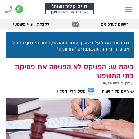
חיים קליר ושות'
ייצוג בתביעות ביטוח ונזיקין
רישום לעדכונים
לקבלת ייעוץ משפטי
כתובתנו: מגדל על דיזנגוף סנטר קומה 16, רחוב דיזנגוף 50 תל
אביב. דרכי ההגעה בתפריט "אודותינו".
ביהמ"ש: הפניקס לא הפנימה את פסיקת
בתי המשפט
עודכן ב-
07/10/2021
©
חיים קליר ושות'
פסק הדין המלא