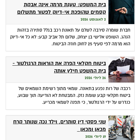
בית המשפט: טענת מרמה אינה אבקת
קסמים שהופכת אי-דיוק לפטור מתשלום
2 לאוגוסט 2026
חברת שומרה סירבה לשלם על תאונת רכב בגלל סתירה בזהות
הנהג. השופט אלישי בן יצחק, שלום תל אביב קבע: לא כל אי-דיוק
הוא מרמה לפי סעיף 25 לחוק חוזה הביטוח.
ביטוח חקלאי הפרה את הוראות הרגולטור -
בית המשפט חילץ אותה
26 ליולי 2026
רכבה של רות נפגע בתאונה. שמאי מתוך רשימת השמאים של
ביטוח חקלאי קבע שומת נזק. המבטחת לא הודיעה תוך שבוע,
כנדרש על ידי הרגולטור, כי תפנה לשמאי מכריע.
שני פסקי דין סותרים, וילד נכה שנותר קרח
מכאן ומכאן
19 ליולי 2026