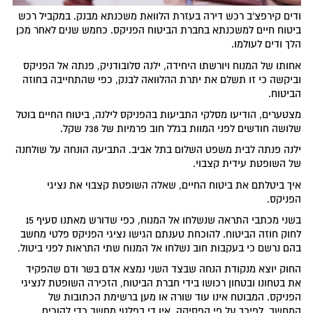
ודים קירפצ'ב רכש דירה בעזרת הלוואת משכנתא מבנק. במקביל רכש
ביטוח חיים למשכנתא בחברת הביטוח הפניקס. כחמש שנים לאחר מכן
הלך ודים לעולמו.
אחותו של המנוח ויורשתו היחידה, ילנה סלובודניק, פנתה אל הפניקס
וביקשה כי זו תשלם את יתרת ההלוואה לבנק, כפי שהתחייבה בחוזה
הביטוח.
מצטערים, הודיעו מסלקי התביעות בהפניקס לילנה, ביטוח החיים בוטל
שלושה חודשים לפני המוות בגלל חוב פרמיות של 738 שקל.
ילנה פנתה לבית משפט השלום בתל אביב. התביעה הונחה על שולחנה
של השופטת עידית קצבוי.
איך ביטלתם את ביטוח החיים, שאלה השופטת קצבוי את נציגי
הפניקס.
בשני מכתבי התראה שנשלחו אל המנוח, כפי שדורש מאתנו סעיף 15
לחוק חוזה הביטוח. להוכחת טענתם הגישו נציגי הפניקס פלטי מחשב
בהם נרשם כי בעקבות חוב נשלחו אל המנוח שתי התראות לפני ביטול.
החוק יוצא מנקודת הנחה שבצד השני נמצא אדם בשר ודם שהפקיד
את בטחונו ובטחון רכושו בידי חברת הביטוח, הזכירה השופטת לנציגי
הפניקס. המבוטח אינו עוד שורה או מען ברשימת הכתובות של
המחשב. לפיכך על פי הפסיקה, אין די בפלטי מחשב כדי להוכיח