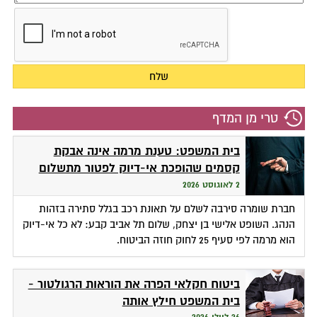
טרי מן המדף
בית המשפט: טענת מרמה אינה אבקת
קסמים שהופכת אי-דיוק לפטור מתשלום
2 לאוגוסט 2026
חברת שומרה סירבה לשלם על תאונת רכב בגלל סתירה בזהות
הנהג. השופט אלישי בן יצחק, שלום תל אביב קבע: לא כל אי-דיוק
הוא מרמה לפי סעיף 25 לחוק חוזה הביטוח.
ביטוח חקלאי הפרה את הוראות הרגולטור -
בית המשפט חילץ אותה