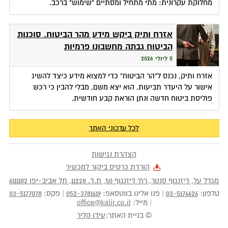
מחלוקת עקרונית: מתי מתחיל ומסתיים "שימוש" ברכב.
אזרח ותיק ביקש מידע מהר הביטוח. סוכנות
הביטוח גבתה מחשבונו פרמיות
5 ליולי 2026
אזרח ותיק, נכנס ל"הר הביטוח" כדי למצוא מידע כיצד להשיג
אישור על היעדר תביעות. הוא יצא משם, מבלי להבין כי רכש
פוליסת ביטוח חדשה ונתן הוראת קבע חודשית.
לכל עדכוני האתר
הצהרת נגישות
הורדת כרטיס ביקור למכשיר
מגדל על, דיזנגוף סנטר, רח' דיזנגוף 50
, ת.ד.
11228
,
תל אביב-יפו
6111102
טלפון:
03-5176626
|
פנו אלינו בווטסאפ:
052-3781619
|
פקס:
03-5177078
|
מייל:
office@kalir.co.il
© בניית האתר:
עידו קליר