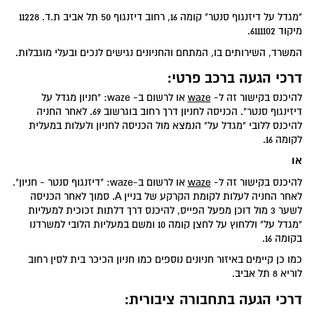
"מגדל על דיזנגוף סנטר" קומה 16, רחוב דיזנגוף 50 תל אביב ת.ד. 11228
מיקוד 6111102.
המשרד, השירותים בו, המתחם והחניונים נגישים לנכים ובעלי מוגבלות.
דרכי הגעה ברכב פרטי:
להיכנס בקישור זה ל-
waze
או לרשום ב- waze: "חניון מגדל על
דיזינגוף סנטר". הכניסה לחניון דרך רחוב בוגרשוב 69. לאחר החניה
להיכנס ללובי "מגדל על" הנמצא מול הכניסה לחניון ולעלות במעלית
לקומה 16.
או
להיכנס בקישור זה ל-
waze
או לרשום ב-waze: "דיזנגוף סנטר - חניון".
לאחר החניה לעלות לקומת הקרקע של בניין A. סמוך לאחר הכניסה
לשער 3 מול דוכן מפעל הפייס, להיכנס דרך דלתות זכוכית למעליות
"מגדל על" וללחוץ על לחצן קומה 10 ומשם במעליות הלובי למשרדנו
בקומה 16.
כמו כן קיימים באיזור חניונים נוספים כמו חניון הכיכר בית לסין רחוב
לוריא 8 תל אביב.
דרכי הגעה בתחבורה ציבורית: