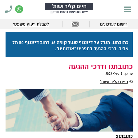
חיים קליר ושות'
ייצוג בתביעות ביטוח ונזיקין
רישום לעדכונים
לקבלת ייעוץ משפטי
כתובתנו: מגדל על דיזנגוף סנטר קומה 16, רחוב דיזנגוף 50 תל
אביב. דרכי ההגעה בתפריט "אודותינו".
כתובתנו ודרכי ההגעה
עודכן:
9 ליולי 2022
©
חיים קליר ושות'
כתובתנו: