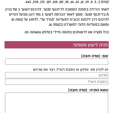
קווים 2, 5, 8, 39, 61, 63, 66, 90, 115, 128, 129, 172, 238, 445.
לאחר הירידה בתחנה הסמוכה לדיזנגוף סנטר, להיכנס לשער 3 של בניין
A בדיזנגוף סנטר. סמוך לאחר הכניסה לשער 3 מול דוכן מפעל הפייס
להיכנס דרך דלתות זכוכית למעליות "מגדל על", ללחוץ על קומה 10
ומשם במעליות הלובי למשרדנו בקומה 16.
בכל מקרה אנו לרשותכם במענה מיידי בטלפון 03-5176626.
פניה ליעוץ משפטי
שם: (שדה חובה)
נא להזין מס. טלפון או כתובת דוא"ל, רצוי את שניהם
נושא הפניה: (שדה חובה)