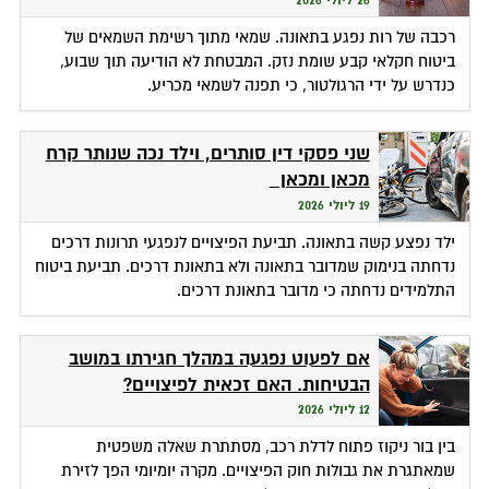
26 ליולי 2026
רכבה של רות נפגע בתאונה. שמאי מתוך רשימת השמאים של
ביטוח חקלאי קבע שומת נזק. המבטחת לא הודיעה תוך שבוע,
כנדרש על ידי הרגולטור, כי תפנה לשמאי מכריע.
שני פסקי דין סותרים, וילד נכה שנותר קרח
מכאן ומכאן
19 ליולי 2026
ילד נפצע קשה בתאונה. תביעת הפיצויים לנפגעי תרונות דרכים
נדחתה בנימוק שמדובר בתאונה ולא בתאונת דרכים. תביעת ביטוח
התלמידים נדחתה כי מדובר בתאונת דרכים.
אם לפעוט נפגעה במהלך חגירתו במושב
הבטיחות. האם זכאית לפיצויים?
12 ליולי 2026
בין בור ניקוז פתוח לדלת רכב, מסתתרת שאלה משפטית
שמאתגרת את גבולות חוק הפיצויים. מקרה יומיומי הפך לזירת