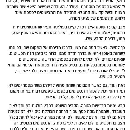
תנאי, הוסיפו. בכל עת שהמבוטחת אינה עונדת את התכשיטים, עליהם
ל"הימצא בכספת מוסתרת ונעולה". העובדה שפישר היא אישה שומרת
מצוות ובשל קדושת החג לא החזירה את התכשיטים לכספת אינה
רלוונטית לטעמם של נציגי מנורה.
אכן, קבע השופט אילן דפדי, קיים בפוליסה תנאי שהתכשיטים יהיו
בכספת, אולם תנאי זה אינו סביר, כאשר המבוטח נמצא באופן ארעי
מחוץ לדירת הקבע שלו.
כך למשל, כאשר המבוטח מצוי בדרכו מדירתו אל המקום שבו בכוונתו
לשהות באופן ארעי או בדרך חזרה ממנו. ברור כי בזמן הזה תכשיטים,
שאינם ענודים, לא יכולים להיות בכספת. הדרישה שהתכשיטים
יאוחסנו בכספת בכל עת גם בסיטואציה זו הופכת את הכיסוי הביטוחי
ל"כיסוי לכאורה בלבד" ומעמידה את המבוטח במצב בלתי אפשרי,
מטעים השופט.
זאת ועוד, גם כאשר המבוטח שוהה מחוץ לדירתו משך מספר ימים לא
תמיד הוא יכול להפקיד תכשיטים בכספת. פעמים רבות באותו מקום
אין כלל כספת ואף לא ניתן לדעת על כך מראש.
הבעייתיות בדרישת מנורה, מסביר השופט דפדי, בולטת במיוחד לאור
העובדה, שמנורה גובה כסף עבור הרחבה הכוללת כיסוי לא רק לגניבה
אלא גם לאובדן. אולם למעשה, לפי גרסת מנורה, לא יכול להיות בכלל
מצב בו תכשיטים ילכו לאיבוד. לפי גרסתה, התכשיטים מכוסים רק
כשהם ענודים, או כשהם בכספת. בשני המצבים אין הם יכולים ללכת