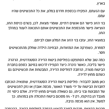
בארץ.
עם הגעתם, הפקידו בכספת חדרם במלון, את כל התכשיטים שהיו
עמם.
בני הזוג פישר הם אנשים דתיים, שומרי מצוות. לכן, בטרם כניסת החג,
הוציאה פישר מהכספת את התכשיטים אותם התכוונה לענוד במהלך
החג.
במוצאי החג, עזבו בני הזוג את המלון ושבו לביתם.
למחרת, כשפרקה את המזוודות, הבחינה הילדה שחלק מהתכשיטים
חסר.
כמה טוב שלא הסתפקנו בפוליסת ביטוח הדירה הסטנדרטית, הרהרה
פישר בליבה, כאשר נזכרה כיצד הקפידו לרכוש במיטב כספם בחברת
הביטוח מנורה, הרחבה לפוליסת הדירה, המבטחת את תכשיטיהם גם
כשהם מחוץ לדירה.
כאן מוטב להבהיר: פוליסת ביטוח הדירה הסטנדרטית, שתנאיה הוכתבו
לחברות הביטוח על ידי משרד האוצר, מכסה אובדן או נזק לתכשיטים
של המבוטח ובני ביתו, גם כשאלה מצויים מחוץ לדירה. אולם כיסוי זה
מוגבל הן בהיקפו, רק ל- 5% מסכום ביטוח התכולה והן במהותו. כך
למשל, אין הוא מכסה גניבה.
חברות הביטוח, מרבות לפיכך להציע הרחבה לפוליסת הדירה. ההרחבה