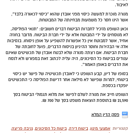
לאיבוד.
מנורה מוכרת למעשה כיסוי מפני אובדן שהוא "כיסוי לכאורה בלבד",
אשר הינו חסר כל משמעות מבחינתה של המבוטחת.
וכאן השופט מזכיר לחברות הביטוח דברים חשובים: "תנאי הפוליסה,
לא מנוסחים על ידי המבוטח אלא על ידי חברת הביטוח. מדובר בחוזה
אחיד, אשר למבוטח אין כל אפשרות להשפיע על אופן ניסוחו. בנסיבות
אלה אי הבהירות וחוסר ההיגיון בניסוח הדברים, פועל לחובתה של
חברת הביטוח. אם רצתה מנורה שלא לבטח אובדן של תכשיטים שאינם
ענודים בביטוח כל הסיכונים, היה עליה לכתוב זאת במפורש ולא לנסח
את הדברים באופן האמור".
בסופו של דיון, קבע השופט כי לאובדן תכשיטיה של פישר יש כיסוי
ביטוחי, למרות שפישר לא מילאה אחר דרישת הפוליסה כי התכשיטים
יופקדו בכספת.
השופט חייב את מנורה לשלם לפישר את מלוא תגמולי הביטוח בסך
21,590 ₪ בתוספת הוצאות משפט בסך של 700 ₪.
פסק הדין המלא
קטגוריות:
אמצעי מיגון
,
ביטוח דירה
,
ביטוח כל הסיכונים
,
גניבה פריצה
,