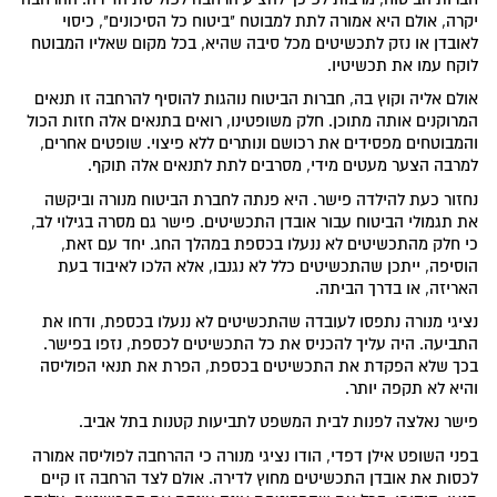
יקרה, אולם היא אמורה לתת למבוטח "ביטוח כל הסיכונים", כיסוי
לאובדן או נזק לתכשיטים מכל סיבה שהיא, בכל מקום שאליו המבוטח
לוקח עמו את תכשיטיו.
אולם אליה וקוץ בה, חברות הביטוח נוהגות להוסיף להרחבה זו תנאים
המרוקנים אותה מתוכן. חלק משופטינו, רואים בתנאים אלה חזות הכול
והמבוטחים מפסידים את רכושם ונותרים ללא פיצוי. שופטים אחרים,
למרבה הצער מעטים מידי, מסרבים לתת לתנאים אלה תוקף.
נחזור כעת להילדה פישר. היא פנתה לחברת הביטוח מנורה וביקשה
את תגמולי הביטוח עבור אובדן התכשיטים. פישר גם מסרה בגילוי לב,
כי חלק מהתכשיטים לא ננעלו בכספת במהלך החג. יחד עם זאת,
הוסיפה, ייתכן שהתכשיטים כלל לא נגנבו, אלא הלכו לאיבוד בעת
האריזה, או בדרך הביתה.
נציגי מנורה נתפסו לעובדה שהתכשיטים לא ננעלו בכספת, ודחו את
התביעה. היה עליך להכניס את כל התכשיטים לכספת, נזפו בפישר.
בכך שלא הפקדת את התכשיטים בכספת, הפרת את תנאי הפוליסה
והיא לא תקפה יותר.
פישר נאלצה לפנות לבית המשפט לתביעות קטנות בתל אביב.
בפני השופט אילן דפדי, הודו נציגי מנורה כי ההרחבה לפוליסה אמורה
לכסות את אובדן התכשיטים מחוץ לדירה. אולם לצד הרחבה זו קיים