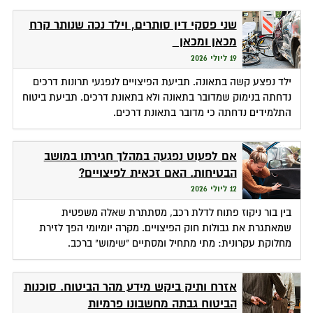
שני פסקי דין סותרים, וילד נכה שנותר קרח
מכאן ומכאן
19 ליולי 2026
ילד נפצע קשה בתאונה. תביעת הפיצויים לנפגעי תרונות דרכים
נדחתה בנימוק שמדובר בתאונה ולא בתאונת דרכים. תביעת ביטוח
התלמידים נדחתה כי מדובר בתאונת דרכים.
אם לפעוט נפגעה במהלך חגירתו במושב
הבטיחות. האם זכאית לפיצויים?
12 ליולי 2026
בין בור ניקוז פתוח לדלת רכב, מסתתרת שאלה משפטית
שמאתגרת את גבולות חוק הפיצויים. מקרה יומיומי הפך לזירת
מחלוקת עקרונית: מתי מתחיל ומסתיים "שימוש" ברכב.
אזרח ותיק ביקש מידע מהר הביטוח. סוכנות
הביטוח גבתה מחשבונו פרמיות