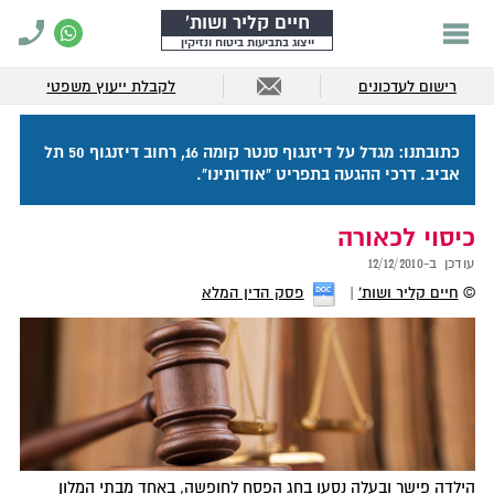
חיים קליר ושות'
ייצוג בתביעות ביטוח ונזיקין
רישום לעדכונים
לקבלת ייעוץ משפטי
כתובתנו: מגדל על דיזנגוף סנטר קומה 16, רחוב דיזנגוף 50 תל
אביב. דרכי ההגעה בתפריט "אודותינו".
כיסוי לכאורה
עודכן ב-
12/12/2010
©
חיים קליר ושות'
פסק הדין המלא
הילדה פישר ובעלה נסעו בחג הפסח לחופשה, באחד מבתי המלון