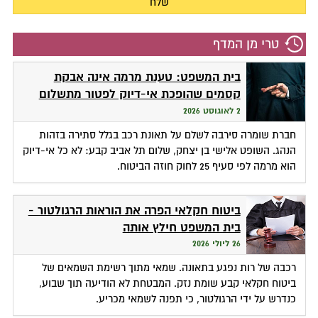
טרי מן המדף
בית המשפט: טענת מרמה אינה אבקת
קסמים שהופכת אי-דיוק לפטור מתשלום
2 לאוגוסט 2026
חברת שומרה סירבה לשלם על תאונת רכב בגלל סתירה בזהות
הנהג. השופט אלישי בן יצחק, שלום תל אביב קבע: לא כל אי-דיוק
הוא מרמה לפי סעיף 25 לחוק חוזה הביטוח.
ביטוח חקלאי הפרה את הוראות הרגולטור -
בית המשפט חילץ אותה
26 ליולי 2026
רכבה של רות נפגע בתאונה. שמאי מתוך רשימת השמאים של
ביטוח חקלאי קבע שומת נזק. המבטחת לא הודיעה תוך שבוע,
כנדרש על ידי הרגולטור, כי תפנה לשמאי מכריע.