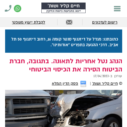
חיים קליר ושות'
ייצוג בתביעות ביטוח ונזיקין
רישום לעדכונים
לקבלת ייעוץ משפטי
כתובתנו: מגדל על דיזנגוף סנטר קומה 16, רחוב דיזנגוף 50 תל
אביב. דרכי ההגעה בתפריט "אודותינו".
הנהג נטל אחריות לתאונה. בתגובה, חברת
הביטוח הסירה את הכיסוי הביטוחי
עודכן ב-
17/04/2023
©
חיים קליר ושות'
פסק הדין המלא