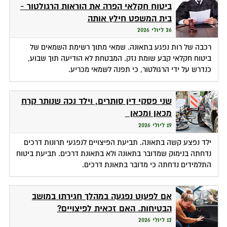
ביטוח חקלאי הפרה את הוראות הרגולטור -
בית המשפט חילץ אותה
26 ליולי 2026
רכבה של רות נפגע בתאונה. שמאי מתוך רשימת השמאים של
ביטוח חקלאי קבע שומת נזק. המבטחת לא הודיעה תוך שבוע,
כנדרש על ידי הרגולטור, כי תפנה לשמאי מכריע.
שני פסקי דין סותרים, וילד נכה שנותר קרח
מכאן ומכאן
19 ליולי 2026
ילד נפצע קשה בתאונה. תביעת הפיצויים לנפגעי תרונות דרכים
נדחתה בנימוק שמדובר בתאונה ולא בתאונת דרכים. תביעת ביטוח
התלמידים נדחתה כי מדובר בתאונת דרכים.
אם לפעוט נפגעה במהלך חגירתו במושב
הבטיחות. האם זכאית לפיצויים?
12 ליולי 2026