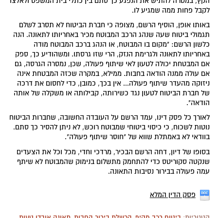
הקץ, במטרה להתיש את הנפגע כך סתם בין כתלי בית המשפט ולאלצו
לקבל פחות ממה שמגיע לו.
באותו אופן, הוסיף הרשם, מצופה כי חברת הביטוח לא תסרב לשלם
תגמולי ביטוח שעה שנהג הרכב המבוטח מכיר באחריותו לתאונה. הנה
כלשון הרשם: "מקום בו המבוטח, או הנהג ברכב המבוטח מודה
באחריותו לתאונה ולגרימת הנזק, הרי שזו גרסתו. ומשהודיע כך, ספק
אם המבטחת יכולה לטעון לאי שיתוף פעולה, שכן, נמסרה הגרסה, גם
אם עולה ממנה הודאה בחבות. ממילא, במקרה שכזה המבטחת אינה
ניזוקה מהעדר שיתוף פעולה... אין בכך, כמובן, כדי לחסום את דרכה
של חברת הביטוח לטעון נגד כשירותה, קבילותה או משקלה של אותה
הודאה".
לאורך כל פסק דינו, עמד הרשם על העובדה החשובה, שחברות הביטוח
נוטות לשכוח, כי כיסוי ביטוחי שמבוטח רוכש, לא ניתן להסיר כך סתם.
בוודאי לא באמתלת שווא של "חוסר שיתוף פעולה".
בסופו של דיון, דחה הרשם הבכיר, מרדכי וחדי, מכל וכל את הצעדים
שנקטה סקוריטס כדי להתחמק מתשלום בנימוק שהמבוטח לא שיתף
עמה פעולה בבירור נסיבות התאונה.
פסק הדין המלא
קטגוריות:
ביטוח רכב מקיף
,
הכשלת בירור החבות
,
תאונה אובדן טעות