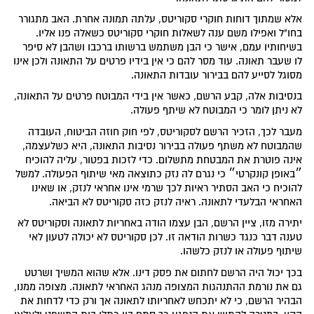
אלא שמתוך דוחות חוקרי סקוריטס, עלתה תמונה אחרת. האב מתגורר
בחו"ל ואפילו משם ענה לשאלות חוקרי סקוריטס כשאלה פנו אליו.
בשיחותיו עמם, אישר כי הבן משתמש ברשותו ברכבו ושהבן לא סיפר
לו שעבר תאונה. עוד מסר להם כי אין בידיו פרטים על התאונה ולכן אינו
מסוגל לסייע להם בבירור עובדות התאונה.
בנסיבות אלה, קבע הרשם, כאשר אין בידי המבוטח פרטים על התאונה,
לא ניתן לומר כי המבוטח לא שיתף פעולה.
מעבר לכך, הזכיר הרשם לסקוריטס, לפי חוק חוזה הביטוח, העובדה
שהמבוטח לא משתף פעולה בבירור נסיבות התאונה, היא כשלעצמה,
אינה פוטרת את המבטחת מתשלום. כדי לזכות בפטור, עליה להוכיח
״באופן קונקרטי״ כי נגרם לה נזק כתוצאה מאי שיתוף הפעולה. למשל
להוכיח כי האב הסתיר ראיות לכך שרמי אינו אחראי לנזק, או שאינו
האחראי הבלעדי לתאונה. ראיה לנזק כזה סקוריטס לא הביאה.
יתירה מזו, ציין הרשם, הבן עצמו הודה באחריות לתאונה וסקוריטס לא
טענה דבר כנגד כשרות הודאה זו. לכן סקוריטס לא יכולה לטעון לאי
שיתוף פעולה או לנזק כלשהו.
בכך יכול היה הרשם לחתום את פסק דינו. אלא שהוא המשיך ושרטט
גם את נורמת ההתנהגות המצופה מנהג האחראי לתאונה. מצופה ממנו,
הבהיר הרשם, כי לא יתכחש לאחריותו לתאונה אך ורק כדי לדחות את