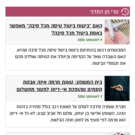
טרי מן המדף
האם "ביטוח ביטול טיסה מכל סיבה" מאפשר
באמת ביטול מכל סיבה?
9 לאוגוסט 2026
המבוטחים רכשו בהפניקס ביטוח ביטול טיסה מכל סיבה שהיא.
האם העובדה שאל על הקדימה וביטלה את הטיסה שוללת מהם
את תגמולי הביטוח.
בית המשפט: טענת מרמה אינה אבקת
קסמים שהופכת אי-דיוק לפטור מתשלום
2 לאוגוסט 2026
חברת שומרה סירבה לשלם על תאונת רכב בגלל סתירה בזהות
הנהג. השופט אלישי בן יצחק, שלום תל אביב קבע: לא כל אי-דיוק
הוא מרמה לפי סעיף 25 לחוק חוזה הביטוח.