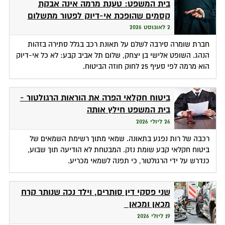
בית המשפט: טענת מרמה אינה אבקת
קסמים שהופכת אי-דיוק לפטור מתשלום
2 לאוגוסט 2026
חברת שומרה סירבה לשלם על תאונת רכב בגלל סתירה בזהות
הנהג. השופט אלישי בן יצחק, שלום תל אביב קבע: לא כל אי-דיוק
הוא מרמה לפי סעיף 25 לחוק חוזה הביטוח.
ביטוח חקלאי הפרה את הוראות הרגולטור -
בית המשפט חילץ אותה
26 ליולי 2026
רכבה של רות נפגע בתאונה. שמאי מתוך רשימת השמאים של
ביטוח חקלאי קבע שומת נזק. המבטחת לא הודיעה תוך שבוע,
כנדרש על ידי הרגולטור, כי תפנה לשמאי מכריע.
שני פסקי דין סותרים, וילד נכה שנותר קרח
מכאן ומכאן
19 ליולי 2026