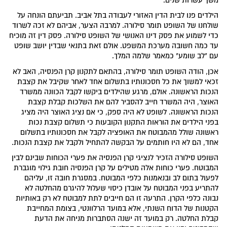
הילדים פנו לבית הדין האזורי לעבודה בתל אביב. תביעתם הונחה על
שולחנו של השופט תומר סילורה. למרבה הצער, אביהם לא זכה לשרוד
כדי לשמוע את פסק דינו האנושי של השופט סילורה. פסק דין זה מוכיח
עד כמה חשובה מערכת המשפט. אולם זאת בתנאי שבדין יושב שופט
עם "לב שומע" כמאמר שלמה המלך.
אכן, הודה השופט תומר סילורה, בהתאם לתקנון קרן הפנסיה, האב לא
זכאי למשוך את כל חסכונותיו בתשלום אחד לאחר שקיבל את קצבת
הנכות הראשונה. אולם, מרגע שהילדים ביקשו לקבל הכוונה ממשרד
האוצר, היה המשרד חייב להסביר להם את השלכות קבלת קצבת
הנכות הראשונה. לשופט לא היה ספק, כי אם נציג האוצר היה מציג
בפני הילדים את הוראות התקנון הקובעות כי תשלום קצבת נכות
ראשונה שולל מהמבוטח את האופציה לקבל את חסכונותיו בתשלום
אחד, הם לא היו חותמים על הבקשה להתחיל ולקבל את קצבת הנכות.
השופט סילורה הזכיר לנציגי קרן הפנסיה את פערי הכוחות שבינם לבין
המבוטח. פערי כוחות אלה מטילים על קרן הפנסיה חובת גילוי מוגברת
לפעול בתום לב ובנאמנות כלפי המבוטח. במסגרת חובה זו, עליהם
להתריע בפני המבוטח על אובדן כיסוי שעלול להיגרם מהחלטה לא
נבונה כלפי הקרן. התרעה זו הם חייבים לתת למבוטח לא רק באותיות
הקטנות של הדוח השנתי, אלא במועד הרלוונטי, בצומת המחייבת
קבלת החלטה. רק במועד זה ישנה הסתברות מניחה את הדעת