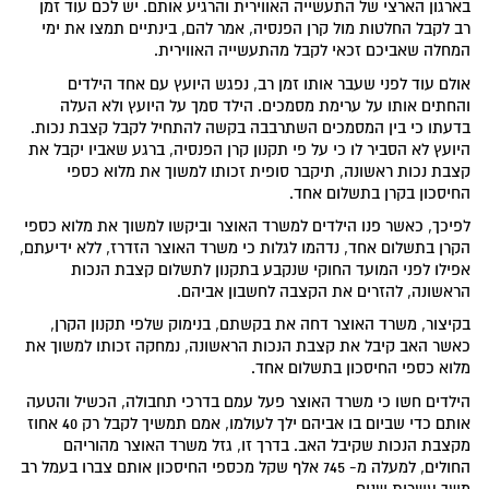
בארגון הארצי של התעשייה האווירית והרגיע אותם. יש לכם עוד זמן
רב לקבל החלטות מול קרן הפנסיה, אמר להם, בינתיים תמצו את ימי
המחלה שאביכם זכאי לקבל מהתעשייה האווירית.
אולם עוד לפני שעבר אותו זמן רב, נפגש היועץ עם אחד הילדים
והחתים אותו על ערימת מסמכים. הילד סמך על היועץ ולא העלה
בדעתו כי בין המסמכים השתרבבה בקשה להתחיל לקבל קצבת נכות.
היועץ לא הסביר לו כי על פי תקנון קרן הפנסיה, ברגע שאביו יקבל את
קצבת נכות ראשונה, תיקבר סופית זכותו למשוך את מלוא כספי
החיסכון בקרן בתשלום אחד.
לפיכך, כאשר פנו הילדים למשרד האוצר וביקשו למשוך את מלוא כספי
הקרן בתשלום אחד, נדהמו לגלות כי משרד האוצר הזדרז, ללא ידיעתם,
אפילו לפני המועד החוקי שנקבע בתקנון לתשלום קצבת הנכות
הראשונה, להזרים את הקצבה לחשבון אביהם.
בקיצור, משרד האוצר דחה את בקשתם, בנימוק שלפי תקנון הקרן,
כאשר האב קיבל את קצבת הנכות הראשונה, נמחקה זכותו למשוך את
מלוא כספי החיסכון בתשלום אחד.
הילדים חשו כי משרד האוצר פעל עמם בדרכי תחבולה, הכשיל והטעה
אותם כדי שביום בו אביהם ילך לעולמו, אמם תמשיך לקבל רק 40 אחוז
מקצבת הנכות שקיבל האב. בדרך זו, גזל משרד האוצר מהוריהם
החולים, למעלה מ- 745 אלף שקל מכספי החיסכון אותם צברו בעמל רב
משך עשרות שנים.