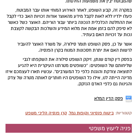
שהמבוטח יבין את משמעות החלטתו.
במקרה זה, קבע השופט, לאחר האירוע המוחי אותו עבר המבוטח,
פעלו ילדיו ללא לאות לקבל מידע מהאוצר אודות זכויות האב כדי לקבל
את ההחלטה הכלכלית הנכונה ביותר עבור הוריהם. האוצר כשל כאשר
לא סיפק להם בזמן אמת את מלוא המידע והשלכות הבקשה לקצבת
נכות על זכויות האם בעתיד.
אשר על כן, פסק השופט תומר סילורה, על משרד האוצר להעביר
לרשות האם את יתרת חסכונות המנוח בקרן הפנסיה.
בפסק דין קודם שנתן, זיקק השופט סילורה את השקפתו לגבי
שליחותם של השופטים: "כשופטים מטרתנו העיקרית היא להגיע
לתוצאה צודקת והוגנת כלפי כל המעורבים". עכשיו תארו לעצמכם איזו
מדינה הייתה לנו, אילו כל השופטים היו חותרים לאותה מטרה של צדק
והגינות גם כלפי האדם הנזקק.
פסק הדין המלא
קטגוריות:
ביטוח פנסיוני וקופות גמל
,
קרן פנסיה הליכי משפט
פניה ליעוץ משפטי