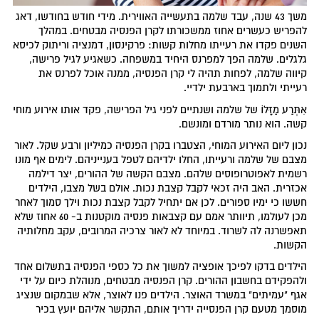
משך 43 שנה, עבד שלמה בתעשייה האווירית. מידי חודש בחודשו, דאג
להפריש כעשרים אחוז ממשכורתו לקרן הפנסיה מבטחים. במהלך
השנים פקדו את רעייתו מחלות קשות: פרקינסון, דמנציה וריתוק לכיסא
גלגלים. שלמה הפך למפרנס היחיד במשפחה. כשאגיע לגיל פרישה,
קיווה שלמה, לפחות תהיה לי קרן הפנסיה, ממנה אוכל לפרנס את
רעייתי ולתמוך בארבעת ילדיי.
אִתְּרַע מַזָּלוֹ של שלמה ושנתיים לפני גיל הפרישה, פקד אותו אירוע מוחי
קשה. הוא נותר מורדם ומונשם.
נכון ליום האירוע המוחי, הצטברו בקרן הפנסיה כמיליון ורבע שקל. לאור
מצבם של שלמה ורעייתו, החלו ילדיהם לטפל בענייניהם. לימים אף מונו
רשמית לאפוטרופוסים שלהם. מצבם הקשה של ההורים, יצר דילמה
אכזרית. האב היה זכאי לקבל קצבת נכות. אולם בשל מצבו, הילדים
חששו כי ימיו ספורים. לכן אם יתחיל לקבל קצבת נכות וילך סמוך לאחר
מכן לעולמו, תיוותר אמם עם קצבאות פנסיה מוקטנות ב- 60 אחוז שלא
תאפשרנה לה לשרוד. במיוחד לא לאור צרכיה המרובים, עקב מחלותיה
הקשות.
הילדים בדקו לפיכך אופציה למשוך את כל כספי הפנסיה בתשלום אחד
ולהפקידם בחשבון ההורים. קרן הפנסיה מבטחים, מנוהלת כיום על ידי
אגף "עמיתים" במשרד האוצר. הילדים פנו לאוצר, אלא שבמקום שנציג
מוסמך מטעם קרן הפנסייה ידריך אותם, התקשר אליהם יועץ בכיר