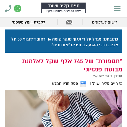
חיים קליר ושות'
ייצוג בתביעות ביטוח ונזיקין
רישום לעדכונים
לקבלת ייעוץ משפטי
כתובתנו: מגדל על דיזנגוף סנטר קומה 16, רחוב דיזנגוף 50 תל
אביב. דרכי ההגעה בתפריט "אודותינו".
"תספורת" של 745 אלף שקל לאלמנת
מבוטח פנסיוני
עודכן ב-
22/05/2023
©
חיים קליר ושות'
פסק הדין המלא