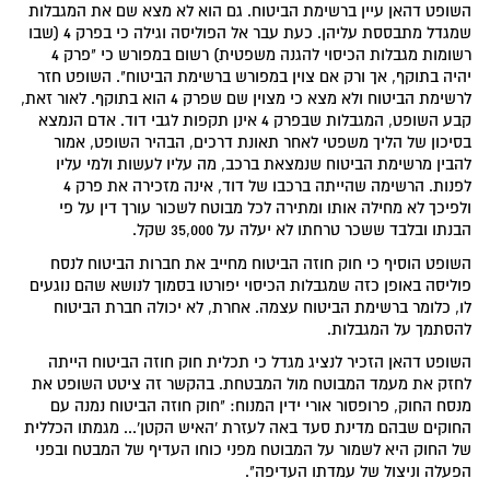
השופט דהאן עיין ברשימת הביטוח. גם הוא לא מצא שם את המגבלות
שמגדל מתבססת עליהן. כעת עבר אל הפוליסה וגילה כי בפרק 4 (שבו
רשומות מגבלות הכיסוי להגנה משפטית) רשום במפורש כי "פרק 4
יהיה בתוקף, אך ורק אם צוין במפורש ברשימת הביטוח". השופט חזר
לרשימת הביטוח ולא מצא כי מצוין שם שפרק 4 הוא בתוקף. לאור זאת,
קבע השופט, המגבלות שבפרק 4 אינן תקפות לגבי דוד. אדם הנמצא
בסיכון של הליך משפטי לאחר תאונת דרכים, הבהיר השופט, אמור
להבין מרשימת הביטוח שנמצאת ברכב, מה עליו לעשות ולמי עליו
לפנות. הרשימה שהייתה ברכבו של דוד, אינה מזכירה את פרק 4
ולפיכך לא מחילה אותו ומתירה לכל מבוטח לשכור עורך דין על פי
הבנתו ובלבד ששכר טרחתו לא יעלה על 35,000 שקל.
השופט הוסיף כי חוק חוזה הביטוח מחייב את חברות הביטוח לנסח
פוליסה באופן כזה שמגבלות הכיסוי יפורטו בסמוך לנושא שהם נוגעים
לו, כלומר ברשימת הביטוח עצמה. אחרת, לא יכולה חברת הביטוח
להסתמך על המגבלות.
השופט דהאן הזכיר לנציג מגדל כי תכלית חוק חוזה הביטוח הייתה
לחזק את מעמד המבוטח מול המבטחת. בהקשר זה ציטט השופט את
מנסח החוק, פרופסור אורי ידין המנוח: "חוק חוזה הביטוח נמנה עם
החוקים שבהם מדינת סעד באה לעזרת 'האיש הקטן'... מגמתו הכללית
של החוק היא לשמור על המבוטח מפני כוחו העדיף של המבטח ובפני
הפעלה וניצול של עמדתו העדיפה".