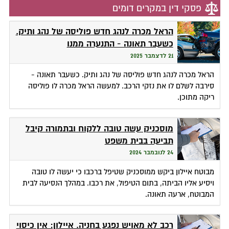
פסקי דין במקרים דומים
הראל מכרה לנהג חדש פוליסה של נהג ותיק.
כשעבר תאונה - התנערה ממנו
21 לדצמבר 2025
הראל מכרה לנהג חדש פוליסה של נהג ותיק. כשעבר תאונה -
סירבה לשלם לו את נזקי הרכב. למעשה הראל מכרה לו פוליסה
ריקה מתוכן.
מוסכניק עשה טובה ללקוח ובתמורה קיבל
תביעה בבית משפט
24 לנובמבר 2024
מבוטח איילון ביקש ממוסכניק שטיפל ברכבו כי יעשה לו טובה
ויסיע אליו הביתה, בתום הטיפול, את רכבו. במהלך הנסיעה לבית
המבוטח, ארעה תאונה.
רכב לא מאויש נפגע בחניה. איילון: אין כיסוי