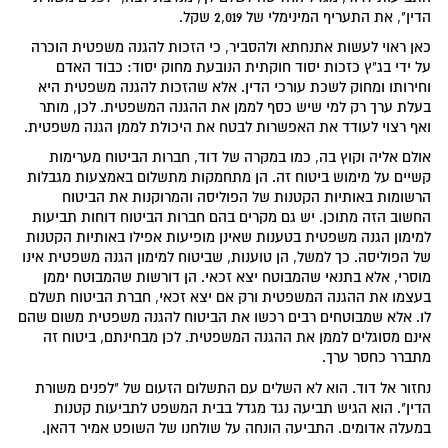
הדין", את התעריף המינימלי של 2,019 שקל.
כאן ראוי לעשות אתנחתא ולהסביר, כי הזכות להגנה משפטית הוכרה
על ידי בג"ץ כזכות יסוד חוקתית הנובעת מחוק יסוד: כבוד האדם
וחירותו ומחוק לשכת עורכי הדין. אלא שהזכות להגנה משפטית היא
בעלת ערך רק למי שיש כסף לממן את ההגנה המשפטית. לכן, מותר
ואף רצוי לעודד את האפשרות לבטח את היכולת לממן הגנה משפטית.
אולם אליה וקוץ בה, כמו במקרה של דוד, חברות הביטוח מערימות
קשיים על מימוש ביטוח זה. הן מתחמקות מתשלום באמצעות מגבלות
הרשומות באותיות הקטנות של הפוליסה והמרוקנות את הביטוח
החשוב הזה מתוכן. יש גם מקרים בהם חברות הביטוח דוחות תביעות
למימון הגנה משפטית בטענות שאינן מופיעות אפילו באותיות הקטנות
של הפוליסה. כך למשל, הן טוענות, שביטוח למימון הגנה משפטית אינו
מוסרי, אלא בתנאי שהמבוטח יצא זכאי. הן דורשות שהמבוטח יממן
בעצמו את ההגנה המשפטית ורק אם יצא זכאי, חברת הביטוח תשלם
לו. אלא שמבוטחים רבים רכשו את הביטוח להגנה משפטית משום שהם
אינם מסוגלים לממן את ההגנה המשפטית. לכן מבחינתם, ביטוח זה
מתברר כחסר ערך.
נחזור אל דוד. הוא לא השלים עם התשלום הזעום של "לפנים משורת
הדין". הוא הגיש תביעה נגד מגדל בבית המשפט לתביעות קטנות
במעלה אדומים. התביעה הונחה על שולחנו של השופט אמיר דהאן.