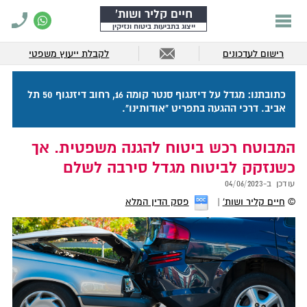
חיים קליר ושות'
ייצוג בתביעות ביטוח ונזיקין
רישום לעדכונים
לקבלת ייעוץ משפטי
כתובתנו: מגדל על דיזנגוף סנטר קומה 16, רחוב דיזנגוף 50 תל
אביב. דרכי ההגעה בתפריט "אודותינו".
המבוטח רכש ביטוח להגנה משפטית. אך
כשנזקק לביטוח מגדל סירבה לשלם
עודכן ב-
04/06/2023
©
חיים קליר ושות'
פסק הדין המלא