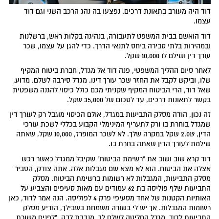
דוד היה מעורב בתאונת דרכים. נפצעו בה נהג הרכב השני וגם דוד
עצמו.
דוד הואשם בבית המשפט לתעבורה, בנהיגה בקלות ראש, ברשלנות
ובמהירות בלתי סבירה ביחס לתנאי הדרך. כדי להגן על עצמו, שכר
עורך דין ושילם לו 10,000 שקל.
לאחר סיום ההליך המשפטי, פנה דוד אל מגדל, חברת ביטוח המקיף
שלו, וביקש לקבל את החזר שכר עורך דינו. מגדל סירבה לשלם. מדוע,
שאל דוד, הרי הביטוח המקיף שקניתי מכם כולל כיסוי להגנה משפטית
בקשר לתאונות דרכים, עד לסכום של 35,000 שקל.
זה נכון, הודה מסלק התביעות במגדל, אולם הכיסוי מוגבל רק לעורך דין
שמגדל בוחרת בו ורק לתעריף המינימלי הקבוע בכללי לשכת עורכי
הדין, 2,019 שקל במקרה שלך. לא לשכר המופרז, 10,000 שקל, שאתה
שילמת לעורך הדין שאתה בחרת בו.
דוד קרא שוב ושוב את "רשימת הביטוח" שקיבל ממגדל כאשר רכש
אצלה את הביטוח. הוא לא מצא שם מגבלות אלה. אתה צודק, הסביר
מסלק התביעות, המגבלות לא רשומות ברשימת הביטוח. מסלק
התביעות שלף פוליסה בת 62 עמודים עם מאות סעיפים והצביע על
האותיות הקטנות של אחד מסעיפי פרק 4 לפוליסה. הנה אמר לדוד, כאן
רשומות המגבלות. אך יש לי בשורה משמחת בשבילך, הודיע מסלק
התביעות לדוד, מגדל החליטה לשלם לך, מנדבת לבה, "לפנים משורת