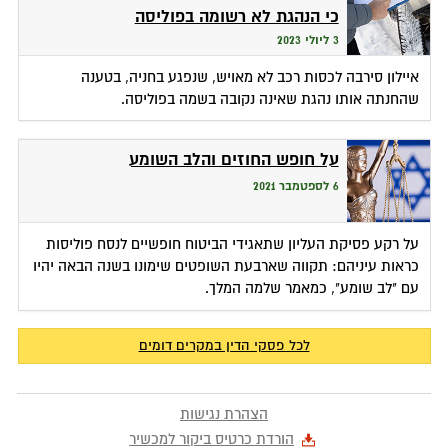
כי הנהגת לא רשומה בפוליסה
3 ליולי 2023
איילון סירבה לכסות רכב לא מאויש, שנפגע בחניה, בטענה
שהחנתה אותו נהגת שאינה נקובה בשמה בפוליסה.
על חופש החוזים והלב השומע
6 לספטמבר 2021
על רקע פסיקת העליון שתאגידי הביטוח חופשיים לנסח פוליסות
כראות עיניהם: תקווה שארבעת השופטים שימונו בשנה הבאה יהיו
עם "לב שומע", כמאמר שלמה המלך.
לכל פסקי הדין במקרים דומים
הצהרת נגישות
הורדת כרטיס ביקור למכשיר