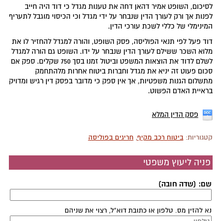
לסיכום, השופט אמיר דהאן דחה את טענות מגדל כי דוד היה חייב
לפנות אך ורק לעורך הדין שנבחר על ידי מגדל וכי הכיסוי מוגבל לתעריף
המינימלי של כללי לשכת עורכי הדין.
דוד פעל לפי תנאי הפוליסה, פסק השופט, והורה למגדל להחזיר לו את
מלוא השכר ששילם לעורך הדין שנבחר על ידו. השופט גם הורה למגדל
לשלם לדוד את הוצאות המשפט וביטול זמנו בסך 750 שקלים. ספק אם
סכום פעוט זה יניא את מגדל וחברות ביטוח אחרות מלהתחמק
מתשלום הגנות משפטיות, אך אין ספק כי מדובר בפסק דין רגיש ומדויק
בראיית האדם הפשוט.
פסק הדין המלא
קטגוריות:
ביטוח רכב מקיף
,
חריגים בפוליסה
פניה ליעוץ משפטי
שם: (שדה חובה)
נא להזין מס. טלפון או כתובת דוא"ל, רצוי את שניהם