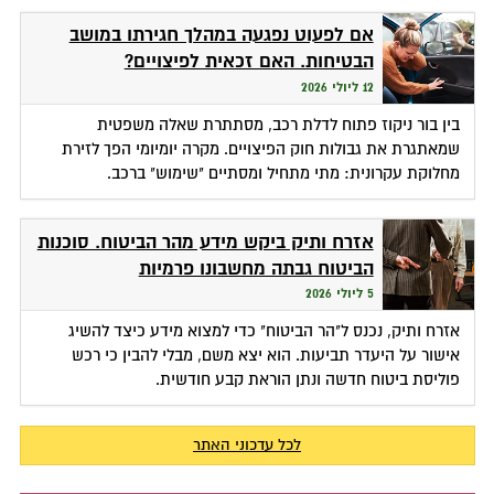
אם לפעוט נפגעה במהלך חגירתו במושב
הבטיחות. האם זכאית לפיצויים?
12 ליולי 2026
בין בור ניקוז פתוח לדלת רכב, מסתתרת שאלה משפטית
שמאתגרת את גבולות חוק הפיצויים. מקרה יומיומי הפך לזירת
מחלוקת עקרונית: מתי מתחיל ומסתיים "שימוש" ברכב.
אזרח ותיק ביקש מידע מהר הביטוח. סוכנות
הביטוח גבתה מחשבונו פרמיות
5 ליולי 2026
אזרח ותיק, נכנס ל"הר הביטוח" כדי למצוא מידע כיצד להשיג
אישור על היעדר תביעות. הוא יצא משם, מבלי להבין כי רכש
פוליסת ביטוח חדשה ונתן הוראת קבע חודשית.
לכל עדכוני האתר