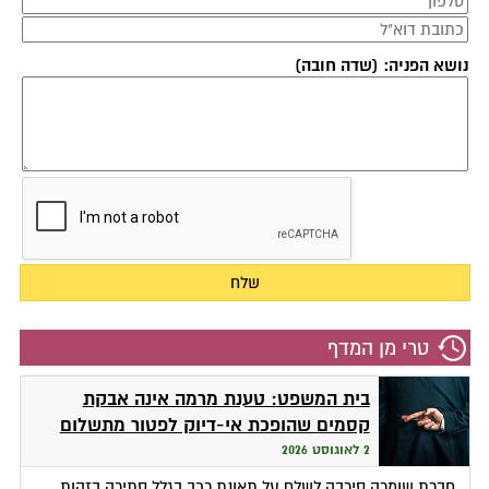
נושא הפניה: (שדה חובה)
טרי מן המדף
בית המשפט: טענת מרמה אינה אבקת
קסמים שהופכת אי-דיוק לפטור מתשלום
2 לאוגוסט 2026
חברת שומרה סירבה לשלם על תאונת רכב בגלל סתירה בזהות