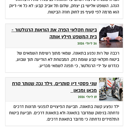
הנהג. השופט אלישי בן יצחק, שלום תל אביב קבע: לא כל אי-דיוק
הוא מרמה לפי סעיף 25 לחוק חוזה הביטוח.
ביטוח חקלאי הפרה את הוראות הרגולטור -
בית המשפט חילץ אותה
26 ליולי 2026
רכבה של רות נפגע בתאונה. שמאי מתוך רשימת השמאים של
ביטוח חקלאי קבע שומת נזק. המבטחת לא הודיעה תוך שבוע,
כנדרש על ידי הרגולטור, כי תפנה לשמאי מכריע.
שני פסקי דין סותרים, וילד נכה שנותר קרח
מכאן ומכאן
19 ליולי 2026
ילד נפצע קשה בתאונה. תביעת הפיצויים לנפגעי תרונות דרכים
נדחתה בנימוק שמדובר בתאונה ולא בתאונת דרכים. תביעת ביטוח
התלמידים נדחתה כי מדובר בתאונת דרכים.