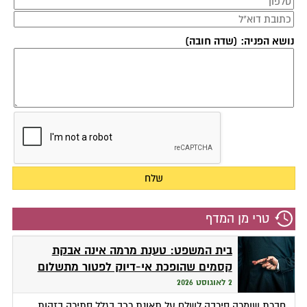
נושא הפניה: (שדה חובה)
טרי מן המדף
בית המשפט: טענת מרמה אינה אבקת
קסמים שהופכת אי-דיוק לפטור מתשלום
2 לאוגוסט 2026
חברת שומרה סירבה לשלם על תאונת רכב בגלל סתירה בזהות