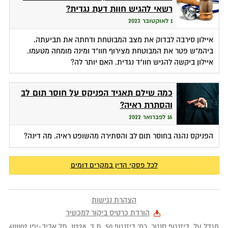
רשאי להגיש חוות דעת נגדית?
1 לאוקטובר 2023
איילון סירבה לבדוק את מצב המבוטחת ודחתה את תביעתה.
ביהמ"ש פטר את המבוטחת מצירוף חוו"ד ומינה מומחה מטעמו.
איילון ביקשה להגיש חוו"ד נגדית. האם יותר לה?
כמה שילם תאגיד הפניקס על חוסר תום לב
והסתרת ראיה?
16 לפברואר 2022
הפניקס נהגה בחוסר תום לב והסתירה מהשופט ראיה. מה דינה?
לכל פסקי הדין במקרים דומים
הצהרת נגישות
הורדת כרטיס ביקור למכשיר
מגדל על, דיזנגוף סנטר, רח' דיזנגוף 50
, ת.ד.
11228
,
תל אביב-יפו
6111102