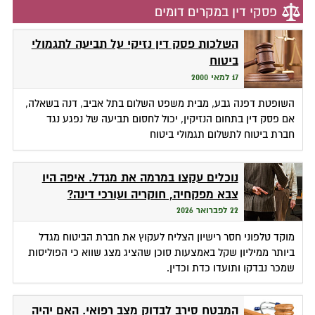
פסקי דין במקרים דומים
השלכות פסק דין נזיקי על תביעה לתגמולי
ביטוח
17 למאי 2000
השופטת דפנה גבע, מבית משפט השלום בתל אביב, דנה בשאלה,
אם פסק דין בתחום הנזיקין, יכול לחסום תביעה של נפגע נגד
חברת ביטוח לתשלום תגמולי ביטוח
נוכלים עקצו במרמה את מגדל. איפה היו
צבא מפקחיה, חוקריה ועורכי דינה?
22 לפברואר 2026
מוקד טלפוני חסר רישיון הצליח לעקוץ את חברת הביטוח מגדל
ביותר ממיליון שקל באמצעות סוכן שהציג מצג שווא כי הפוליסות
שמכר נבדקו ותועדו כדת וכדין.
המבטח סירב לבדוק מצב רפואי. האם יהיה