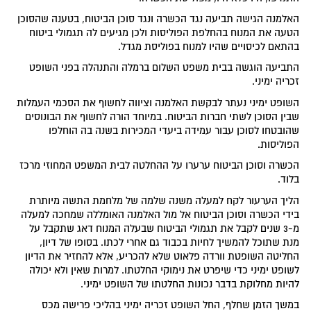
האלמנה הגישה תביעה נגד הכשרה ונגד סוכן הביטוח, בטענה שהסוכן
הטעה את המנוח בהחלפת הפוליסות ולכן מגיעים לה תגמולי ביטוח
בהתאם לכיסויים שהיו למנוח בפוליסת מגדל.
התביעה הוגשה בבית משפט השלום ברמלה והתנהלה בפני השופט
זכריה ימיני.
השופט ימיני נעתר לבקשת האלמנה וציווה לחשוף את הסכמי העמלות
שבין הסוכן לשתי חברות הביטוח. במיוחד הורה לחשוף את הבונוסים
שהובטחו לסוכן עבור עמידה ביעדי המכירות בשנה בה הוחלפו
הפוליסות.
הכשרה וסוכן הביטוח ערערו על ההחלטה לבית המשפט המחוזי מרכז
בלוד.
הליך הערעור לקח למעלה משנה שלמה של מלחמת התשה מיותרת
בידי הכשרה וסוכן הביטוח אל מול האלמנה האומללה שמחכה למעלה
מ-3 שנים לקבל את תגמולי הביטוח שבעלה המנוח דאג שתקבל על
מנת שתוכל להמשיך לחיות בכבוד גם אחרי לכתו. בסופו של דיון,
החליטה השופטת וורדה פלאוט שלא להכריע, אלא להחזיר את הדיון
לשופט ימיני כדי שיפרט את נימוקי החלטתו. למרות שאין ולא יכולה
להיות מחלוקת בדבר נכונות החלטתו של השופט ימיני.
במשך הזמן שחלף, החל השופט זכריה ימיני בהליכי פרישה מכס