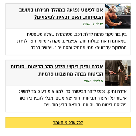
אם לפעוט נפגעה במהלך חגירתו במושב
הבטיחות. האם זכאית לפיצויים?
12 ליולי 2026
בין בור ניקוז פתוח לדלת רכב, מסתתרת שאלה משפטית
שמאתגרת את גבולות חוק הפיצויים. מקרה יומיומי הפך לזירת
מחלוקת עקרונית: מתי מתחיל ומסתיים "שימוש" ברכב.
אזרח ותיק ביקש מידע מהר הביטוח. סוכנות
הביטוח גבתה מחשבונו פרמיות
5 ליולי 2026
אזרח ותיק, נכנס ל"הר הביטוח" כדי למצוא מידע כיצד להשיג
אישור על היעדר תביעות. הוא יצא משם, מבלי להבין כי רכש
פוליסת ביטוח חדשה ונתן הוראת קבע חודשית.
לכל עדכוני האתר