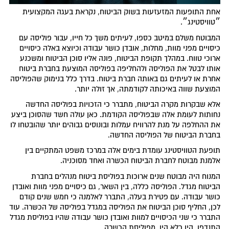
אחת התופעות המזעזעות בשוק הביטוח, נקראת בעגה המקצועית
״טוויסטינג״.
המבוטח משלם במיטב כספו, לעיתים משך כל חייו, עבור פוליסה עם
כיסויים מפני מוות, מחלות, אובדן כושר עבודה וכיוצא באלה כיסויים
ארוכי טווח. במהלך תקופת הביטוח, פונה אליו סוכן הביטוח ומשכנע
אותו לבטל את הפוליסה ולהחליפה בפוליסה המוצעת בחברת ביטוח
אחרת או לעיתים גם באותה חברת ביטוח. בדרך כלל בנימוק שהפוליסה
המוצעת שווה באיכותה לקודמתה, אך זולה יותר.
אלא שבקרות מקרה הביטוח, מתברר כי הזכויות בפוליסה החדשה
נחותות לעומת אלה שבפוליסה הקודמת. כאן עולה חשד שהסוכן ביצע
את ההחלפה על מנת להרוויח עמלות ובונוסים גבוהים יותר שהובטחו לו
בחברת הביטוח של הפוליסה החדשה.
תופעת הטוויסטינג עומדת בימים אלה במרכז משפט המתקיים בין
אלמנת מבוטח לחברת הביטוח הכשרה ואחד מסוכניה.
המנוח היה מבוטח שנים ארוכות בפוליסת ביטוח מנהלים בחברת
הביטוח מגדל. הפוליסה כללה, בין השאר, גם כיסויים מפני מוות ואובדן
כושר עבודה. עם פטירת בעלה, התברר לאלמנה כי חמש שנים קודם
לכן, החליף סוכן הביטוח את הפוליסה במגדל בפוליסה של הכשרה. עוד
התברר כי שני הכיסויים למוות ואובדן כושר עבודה שהיו בפוליסת מגדל
התנדפו, היו כלא היו, מפוליסת הכשרה.