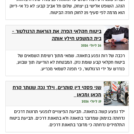
הנהג. השופט אלישי בן יצחק, שלום תל אביב קבע: לא כל אי-דיוק
הוא מרמה לפי סעיף 25 לחוק חוזה הביטוח.
ביטוח חקלאי הפרה את הוראות הרגולטור -
בית המשפט חילץ אותה
26 ליולי 2026
רכבה של רות נפגע בתאונה. שמאי מתוך רשימת השמאים של
ביטוח חקלאי קבע שומת נזק. המבטחת לא הודיעה תוך שבוע,
כנדרש על ידי הרגולטור, כי תפנה לשמאי מכריע.
שני פסקי דין סותרים, וילד נכה שנותר קרח
מכאן ומכאן
19 ליולי 2026
ילד נפצע קשה בתאונה. תביעת הפיצויים לנפגעי תרונות דרכים
נדחתה בנימוק שמדובר בתאונה ולא בתאונת דרכים. תביעת ביטוח
התלמידים נדחתה כי מדובר בתאונת דרכים.