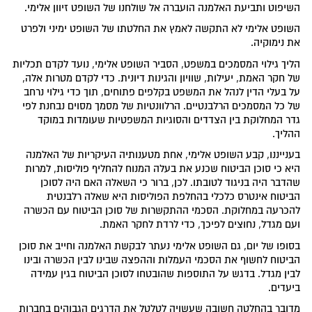
השיפוט ותביעת האלמנה הועברה אל שולחנו של השופט זיוון אלימי.
השופט אלימי לא התקשה לאמץ את החלטתו של השופט ימיני ולפרט
את נימוקיה.
הליך גילוי המסמכים במשפט, הסביר השופט אלימי, נועד לקדם תכליות
של חקר האמת, יעילות, שוויון והגינות דיונית. כדי לקדם מטרות אלה,
על בעלי הדין לנהל את המשפט בקלפים פתוחים, תוך כדי גילוי נרחב
של כל המסמכים הרלבנטיים. הרלוונטיות של מסמך מסוים נבחנת לפי
גדר המחלוקת בין הצדדים והסוגיות המשפטיות שעומדות במוקד
ההליך.
בענייננו, קבע השופט אלימי, אחת מטענותיה העיקריות של האלמנה
היא כי סוכן הביטוח שכנע את בעלה המנוח להחליף פוליסות, למרות
שהדבר היה בניגוד לטובתו. לכן, ברור כי השאלה האם היה לסוכן
הביטוח אינטרס כלכלי בהחלפת הפוליסות היא שאלה רלבנטית
להכרעה במחלוקת. הסכמי ההתקשרות של סוכן הביטוח עם הכשרה
ועם מגדל, נחוצים לפיכך, כדי לרדת לחקר האמת.
בסופו של יום, גם השופט אלימי נעתר לבקשת האלמנה וחייב את סוכן
הביטוח לחשוף את הסכמי העמלות וההפצה שבינו לבין הכשרה ובינו
לבין מגדל. בדגש על התוספות שהובטחו לסוכן הביטוח בגין עמידה
ביעדים.
מדובר בהחלטה חשובה שעשויה לטלטל את הדרגים הגבוהים בחברות