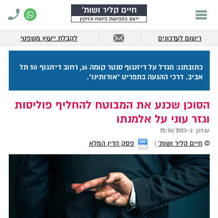
חיים קליר ושות'
ייצוג בתביעות ביטוח ונזיקין
רישום לעדכונים
לקבלת ייעוץ משפטי
כתובתנו: מגדל על דיזנגוף סנטר קומה 16, רחוב דיזנגוף 50 תל
אביב. דרכי ההגעה בתפריט "אודותינו".
הסוכן שכנע את המבוטח להחליף פוליסות
וגזר עוני על אלמנתו
עודכן ב-
25/06/2023
©
חיים קליר ושות'
פסק הדין המלא