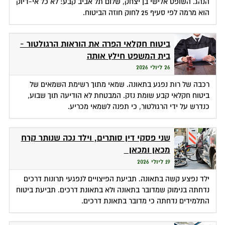
הנהג. השופט אלישי בן יצחק, שלום תל אביב קבע: לא כל אי-דיוק
הוא מרמה לפי סעיף 25 לחוק חוזה הביטוח.
ביטוח חקלאי הפרה את הוראות הרגולטור -
בית המשפט חילץ אותה
26 ליולי 2026
רכבה של רות נפגע בתאונה. שמאי מתוך רשימת השמאים של
ביטוח חקלאי קבע שומת נזק. המבטחת לא הודיעה תוך שבוע,
כנדרש על ידי הרגולטור, כי תפנה לשמאי מכריע.
שני פסקי דין סותרים, וילד נכה שנותר קרח
מכאן ומכאן
19 ליולי 2026
ילד נפצע קשה בתאונה. תביעת הפיצויים לנפגעי תרונות דרכים
נדחתה בנימוק שמדובר בתאונה ולא בתאונת דרכים. תביעת ביטוח
התלמידים נדחתה כי מדובר בתאונת דרכים.