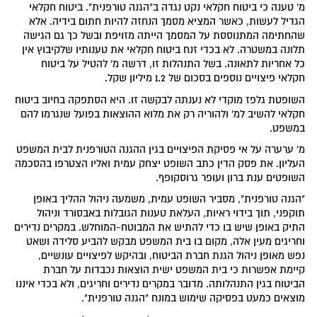
מ' טענה כי ביטוח חקלאי נקט נגדה ב"הגנה טורפנית". ביטוח חקלאי
הגדיל לעשות, כאשר המציא מסמך הנחזה להיות חתום בידיה. אלא
שהחתימה המתנוססת על המסמך הייתה מזויפת ובשל כך גם הגישה
תלונה במשטרה. לא בכדי זנח ביטוח חקלאי את טענותיו שלקיבוץ אין
כל אחריות לתאונה. בשל התנהלות זו, דרשה מ' להטיל על ביטוח
חקלאי פיצויים נוספים בסכום של 1.2 מיליון שקל.
השופטת גלפז מוקדי לא נענתה לבקשה זו. היא הסתפקה בחיוב ביטוח
חקלאי להשיב למ' ולהוריה רק את מלוא ההוצאות בפועל שנגרמו להם
במשפט.
מ' ערערה על אי פסיקת הפיצויים בגין ההגנה הטורפנית לבית המשפט
העליון. את פסק הדין כתב השופט יצחק עמית ואליו הצטרפו בהסכמה
השופטים ענת ברון ועופר גרוסקופף.
"הגנה טורפנית", מסביר השופט עמית, משמעה ניהול ההליך באופן
תוקפני, תוך בידוי ראיות, העלאת טענות הגובלות באבסורד וניהול
התיק באופן שיש בו כדי להתיש את המבוטח-המוחלש. במקרים נדירים
וחריגים מעין אלה, מקום בו בית המשפט מבקש להביע סלידה ושאט
נפש מאופן ניהול הגנת חברת הביטוח, ובהיקש לפיצויים עונשיים,
קיימת אפשרות כי בית המשפט ישית הוצאות נכבדות על חברת
הביטוח בגין התנהלותה. מדובר במקרים נדירים וחריגים, ולא בכדי איננו
מוצאים כמעט בפסיקה שימוש במונח "הגנה טורפנית".