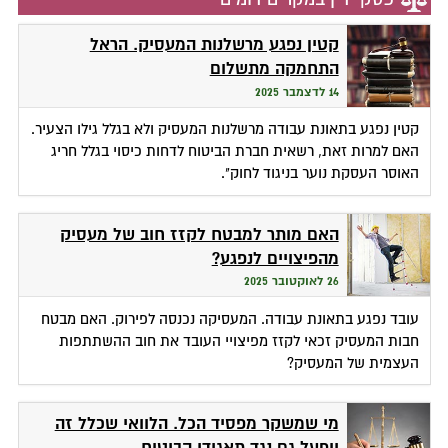
קטין נפגע מרשלנות המעסיק. הראל
התחמקה מתשלום
14 לדצמבר 2025
קטין נפגע בתאונת עבודה מרשלנות המעסיק ולא בגלל גילו הצעיר.
האם למרות זאת, רשאית חברת הביטוח לדחות כיסוי בגלל חריג
האוסר העסקת נוער בניגוד לחוק".
האם מותר למבטח לקזז חוב של מעסיק
מהפיצויים לנפגע?
26 לאוקטובר 2025
עובד נפגע בתאונת עבודה. המעסיקה נכנסה לפירוק. האם מבטח
חבות המעסיק זכאי לקזז מפיצויי העובד את חוב ההשתתפות
העצמית של המעסיק?
מי שמשקר מפסיד הכל. הלוואי שכלל זה
יופעל גם נגד תאגידי הביטוח