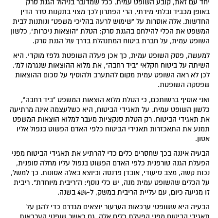
יחד עם זאת, קובע השופט עמית, ככל שמדובר בניהול הגנת סרק
באופן מכביד ובלתי מידתי, הרי הפתרון לכך מצוי בתקנות סדר הדין
החדשות. אלה אוסרות על "שימוש לרעה בהליכי משפט" ונותנות לבית
המשפט את הכלי להילחם בהגנת סרק: הטלת "הוצאות ניכרות", כלשון
השופט עמית, על חברת ביטוח המתנהלת בדרך של הגנת סרק.
למעשה, פסק השופט עמית, כך אכן פעלה השופטת גלפז מוקדי. היא
השיתה על ביטוח חקלאי "ביד רחבה", את מלוא ההוצאות שנגרמו למ'.
לכן לא ראה השופט עמית מקום להתערב ולהוסיף על סכום ההוצאות
שפסקה השופטת.
ואני אוסיף ברשותכם, כי הטלת מלוא הוצאות המשפט "ביד רחבה",
כלשון השופט עמית, על תאגידי הביטוח, היא כשלעצמה אינה מרתיעה
את תאגידי הביטוח. רק הטלת סנקציות מעבר למלוא הוצאות המשפט
תמנע את התאכזרות תאגידי הביטוח כלפי האדם הפשוט בנפול אליו
אסון.
הבעיה איננה בכך שחסרים כלים כדי להרתיע את תאגידי הביטוח מפני
הפעלת הגנה טורפנית כלפי האדם הפשוט בנפול עליו מחלה סופנית,
נכות קשה, מצב סיעודי, אובדן פרנסה וכיוצא באלה אסונות. כך למשל,
על הכלים שהשופט עמית מנה, יש כלי נוסף: ה"ריבית מיוחדת". ריבית
זו מגיעה כיום, עם עליית הריבית במשק, ל-41% בשנה.
הבעיה היא ששופטי ערכאות הערעור יוצאים מגדרם כדי להגן על
תאגידי הביטוח מפני הפעלת כלים אלה. גם כאשר שופטי הערכאות