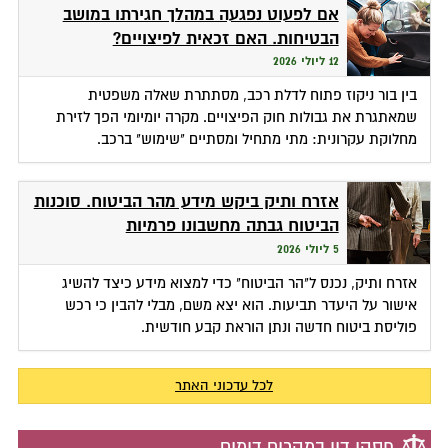
אם לפעוט נפגעה במהלך חגירתו במושב
הבטיחות. האם זכאית לפיצויים?
12 ליולי 2026
בין בור ניקוז פתוח לדלת רכב, מסתתרת שאלה משפטית
שמאתגרת את גבולות חוק הפיצויים. מקרה יומיומי הפך לזירת
מחלוקת עקרונית: מתי מתחיל ומסתיים "שימוש" ברכב.
אזרח ותיק ביקש מידע מהר הביטוח. סוכנות
הביטוח גבתה מחשבונו פרמיות
5 ליולי 2026
אזרח ותיק, נכנס ל"הר הביטוח" כדי למצוא מידע כיצד להשיג
אישור על היעדר תביעות. הוא יצא משם, מבלי להבין כי רכש
פוליסת ביטוח חדשה ונתן הוראת קבע חודשית.
לכל עדכוני האתר
פסקי דין במקרים דומים