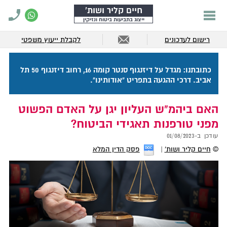
חיים קליר ושות'
ייצוג בתביעות ביטוח ונזיקין
רישום לעדכונים
לקבלת ייעוץ משפטי
כתובתנו: מגדל על דיזנגוף סנטר קומה 16, רחוב דיזנגוף 50 תל
אביב. דרכי ההגעה בתפריט "אודותינו".
האם ביהמ"ש העליון יגן על האדם הפשוט
מפני טורפנות תאגידי הביטוח?
עודכן ב-
01/08/2023
©
חיים קליר ושות'
פסק הדין המלא