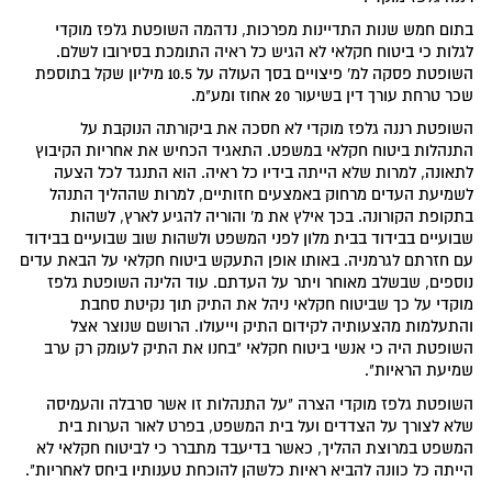
בתום חמש שנות התדיינות מפרכות, נדהמה השופטת גלפז מוקדי
לגלות כי ביטוח חקלאי לא הגיש כל ראיה התומכת בסירובו לשלם.
השופטת פסקה למ' פיצויים בסך העולה על 10.5 מיליון שקל בתוספת
שכר טרחת עורך דין בשיעור 20 אחוז ומע"מ.
השופטת רננה גלפז מוקדי לא חסכה את ביקורתה הנוקבת על
התנהלות ביטוח חקלאי במשפט. התאגיד הכחיש את אחריות הקיבוץ
לתאונה, למרות שלא הייתה בידיו כל ראיה. הוא התנגד לכל הצעה
לשמיעת העדים מרחוק באמצעים חזותיים, למרות שההליך התנהל
בתקופת הקורונה. בכך אילץ את מ' והוריה להגיע לארץ, לשהות
שבועיים בבידוד בבית מלון לפני המשפט ולשהות שוב שבועיים בבידוד
עם חזרתם לגרמניה. באותו אופן התעקש ביטוח חקלאי על הבאת עדים
נוספים, שבשלב מאוחר ויתר על העדתם. עוד הלינה השופטת גלפז
מוקדי על כך שביטוח חקלאי ניהל את התיק תוך נקיטת סחבת
והתעלמות מהצעותיה לקידום התיק וייעולו. הרושם שנוצר אצל
השופטת היה כי אנשי ביטוח חקלאי "בחנו את התיק לעומק רק ערב
שמיעת הראיות".
השופטת גלפז מוקדי הצרה "על התנהלות זו אשר סרבלה והעמיסה
שלא לצורך על הצדדים ועל בית המשפט, בפרט לאור הערות בית
המשפט במרוצת ההליך, כאשר בדיעבד מתברר כי לביטוח חקלאי לא
הייתה כל כוונה להביא ראיות כלשהן להוכחת טענותיו ביחס לאחריות".