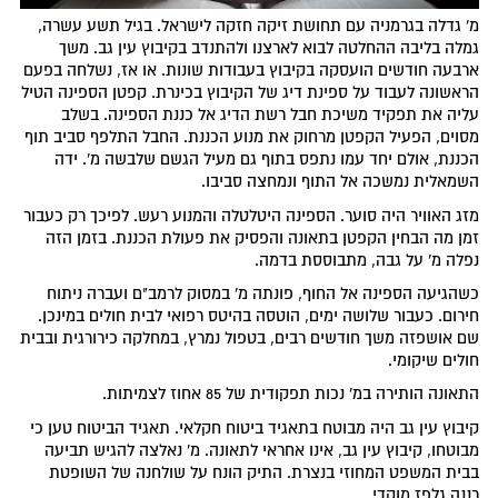
מ' גדלה בגרמניה עם תחושת זיקה חזקה לישראל. בגיל תשע עשרה,
גמלה בליבה ההחלטה לבוא לארצנו ולהתנדב בקיבוץ עין גב. משך
ארבעה חודשים הועסקה בקיבוץ בעבודות שונות. או אז, נשלחה בפעם
הראשונה לעבוד על ספינת דיג של הקיבוץ בכינרת. קפטן הספינה הטיל
עליה את תפקיד משיכת חבל רשת הדיג אל כננת הספינה. בשלב
מסוים, הפעיל הקפטן מרחוק את מנוע הכננת. החבל התלפף סביב תוף
הכננת, אולם יחד עמו נתפס בתוף גם מעיל הגשם שלבשה מ'. ידה
השמאלית נמשכה אל התוף ונמחצה סביבו.
מזג האוויר היה סוער. הספינה היטלטלה והמנוע רעש. לפיכך רק כעבור
זמן מה הבחין הקפטן בתאונה והפסיק את פעולת הכננת. בזמן הזה
נפלה מ' על גבה, מתבוססת בדמה.
כשהגיעה הספינה אל החוף, פונתה מ' במסוק לרמב"ם ועברה ניתוח
חירום. כעבור שלושה ימים, הוטסה בהיטס רפואי לבית חולים במינכן.
שם אושפזה משך חודשים רבים, בטפול נמרץ, במחלקה כירורגית ובבית
חולים שיקומי.
התאונה הותירה במ' נכות תפקודית של 85 אחוז לצמיתות.
קיבוץ עין גב היה מבוטח בתאגיד ביטוח חקלאי. תאגיד הביטוח טען כי
מבוטחו, קיבוץ עין גב, אינו אחראי לתאונה. מ' נאלצה להגיש תביעה
בבית המשפט המחוזי בנצרת. התיק הונח על שולחנה של השופטת
רננה גלפז מוקדי.