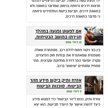
ילד נפצע קשה בתאונה. תביעת הפיצויים לנפגעי
תרונות דרכים נדחתה בנימוק שמדובר בתאונה ולא
בתאונת דרכים. תביעת ביטוח התלמידים נדחתה
כי מדובר בתאונת דרכים.
אם לפעוט נפגעה במהלך
חגירתו במושב הבטיחות.
האם זכאית לפיצויים?
12 ליולי 2026
בין בור ניקוז פתוח לדלת רכב, מסתתרת שאלה
משפטית שמאתגרת את גבולות חוק הפיצויים.
מקרה יומיומי הפך לזירת מחלוקת עקרונית: מתי
מתחיל ומסתיים "שימוש" ברכב.
אזרח ותיק ביקש מידע מהר
הביטוח. סוכנות הביטוח
גבתה מחשבונו פרמיות
5 ליולי 2026
אזרח ותיק, נכנס ל"הר הביטוח" כדי למצוא מידע
כיצד להשיג אישור על היעדר תביעות. הוא יצא