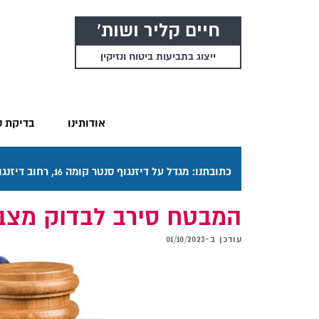
חיים קליר ושות'
ייצוג בתביעות ביטוח ונזיקין
אודותינו
בדיקת ס
כתובתנו: מגדל על דיזנגוף סנטר קומה 16, רחוב דיזנגוף 50 תל אביב. דרכי ההגעה בתפריט "אודותינו".
המבטח סירב לבדוק מצב 
עודכן ב-
01/10/2023