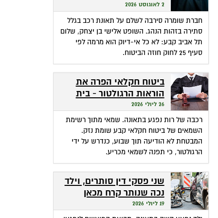
שהופכת אי-דיוק לפטור
2 לאוגוסט 2026
מתשלום
חברת שומרה סירבה לשלם על תאונת רכב בגלל
סתירה בזהות הנהג. השופט אלישי בן יצחק, שלום
תל אביב קבע: לא כל אי-דיוק הוא מרמה לפי
סעיף 25 לחוק חוזה הביטוח.
ביטוח חקלאי הפרה את
הוראות הרגולטור - בית
המשפט חילץ אותה
26 ליולי 2026
רכבה של רות נפגע בתאונה. שמאי מתוך רשימת
השמאים של ביטוח חקלאי קבע שומת נזק.
המבטחת לא הודיעה תוך שבוע, כנדרש על ידי
הרגולטור, כי תפנה לשמאי מכריע.
שני פסקי דין סותרים, וילד
נכה שנותר קרח מכאן
ומכאן
19 ליולי 2026