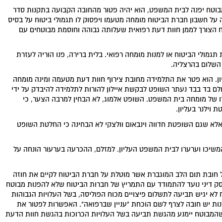
וטח יפנה לבית המשפט, הוא יהיה פטור מהחובה הקבועה בתקנות סדר
על חשבון חברת הביטוח מומחה מטעמו ויפסוק לו תגמולי ביטוח על בסיס
 הצורך לממן חוות דעת רפואית שעלותה גבוהה וחוסמת מבוטחים עם
תגמולי הביטוח או למנות מומחה רפואי. בלית ברירה, פנו הוריה לעזרת
השלום בהרצליה.
ון. הוא פטר את התלמידה מחובת צירוף חוות דעת מטעמה ומינה מומחה
ם בד בבד נעתר השופט לבקשת איילון להורות לתלמידה להיבדק על ידי
זו של מומחה בית המשפט. השופט אלמוג, לא הבחין למרבה הצער, כי
וילנר בעליון.
אלא שגם השופטת חדווה וינבאום וולצקי לא הבחינה כי החלטת השופט
שיכו וערערו לבית המשפט העליון. למזלם, ההכרעה בערעור הונחה על
 חובת תום הלב המוגברת אשר מוטלת על חברת הביטוח לקיים את חוזה
פסק דיני נועד להתמודד עם התמריץ של חברות הביטוח שלא להפנות מבוטח
א יגיש תביעה לתשלום פיצויים מכוח הפוליסה, בשל העלויות הגבוהות
ת יש חובה לצרף לשם הוכחת "עניין שברפואה". האפשרות לפטור את
המבוטח יימנע מהגשת תביעה בשל העלויות הכרוכות בהגשת חוות הדעת