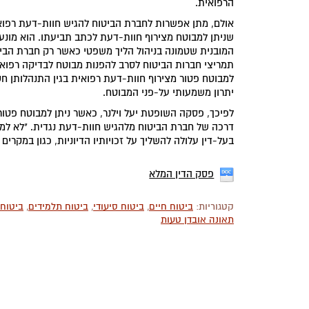
הרפואית.
אולם, מתן אפשרות לחברת הביטוח להגיש חוות-דעת רפואי
שניתן למבוטח מצירוף חוות-דעת לכתב תביעתו. הוא מונע
המובנית שטמונה בניהול הליך משפטי כאשר רק חברת הבי
תמריצי חברות הביטוח לסרב להפנות מבוטח לבדיקה רפואי
למבוטח פטור מצירוף חוות-דעת רפואית בגין התנהלותן חס
יתרון משמעותי על-פני המבוטח.
לפיכך, פסקה השופטת יעל וילנר, כאשר ניתן למבוטח פטו
דרכה של חברת הביטוח מלהגיש חוות-דעת נגדית. "לא למות
בעל-דין עלולה להשליך על זכויותיו הדיוניות, כגון במקרים 
פסק הדין המלא
קטגוריות:
ביטוח חיים
,
ביטוח סיעודי
,
ביטוח תלמידים
,
ביטוחי
תאונה אובדן טעות