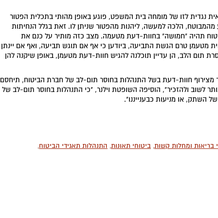
ת נגדית לזו של מומחה בית המשפט, פוגע באופן מהותי בתכלית הפטור
 מהמבוטח, הלכה למעשה, ליהנות מהפטור שניתן לו. זאת בגלל הנחיתות
טוח תהיה "חמושה" בחוות-דעת מטעמה. מצב כזה מותיר על כנם את
ת מטעמן טרם הגשת התביעה, ביודען כי אף אם תוגש תביעה, ואף אם יינתן
רת תום הלב, הן עדיין תוכלנה להגיש חוות-דעת מטעמן, באופן שיקנה להן
ר מצירוף חוות-דעת בשל התנהלות בחוסר תום-לב של חברת הביטוח, תיחסם
ר לשוב ולהזכיר", הוסיפה השופטת וילנר, "כי התנהלות בחוסר תום-לב של
של השתק, או מניעות כבענייננו".
 בריאות ומחלות קשות
,
ביטוחי תאונות
,
התנהלות תאגידי הביטוח
,