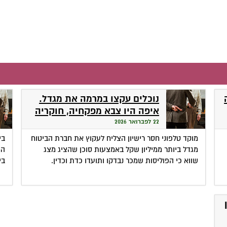
נוכלים עקצו במרמה את מגדל.
איפה היו צבא מפקחיה, חוקריה
ועורכי דינה?
22 לפברואר 2026
מוקד טלפוני חסר רישיון הצליח לעקוץ את חברת הביטוח
בי
מגדל ביותר ממיליון שקל באמצעות סוכן שהציג מצג
המ
שווא כי הפוליסות שמכר נבדקו ותועדו כדת וכדין.
בי