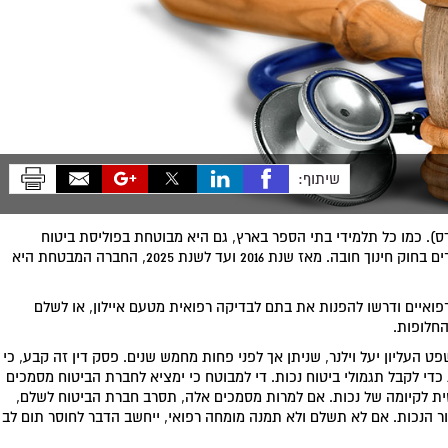
שיתוף:
ס). כמו כל תלמידי בתי הספר בארץ, גם היא מבוטחת בפוליסת ביטוח
תאונות אישיות לתלמידים. תשלום הפרמיות נכפה על ההורים בחוק חינוך חובה. מאז שנת 2016 ועד לשנת 2025, החברה המבטחת היא
 רפואיים ודרשו להפנות את בתם לבדיקה רפואית מטעם איילון, או לשלם
החלופות.
העליון יעל וילנר, שניתן אך לפני פחות מחמש שנים. פסק דין זה קבע, כי
די לקבל תגמולי ביטוח נכות. די למבוטח כי ימציא לחברת הביטוח מסמכים
שית לקיומה של נכות. אם למרות מסמכים אלה, תסרב חברת הביטוח לשלם,
ר הנכות. אם לא תשלם ולא תמנה מומחה רפואי, ייחשב הדבר לחוסר תום לב