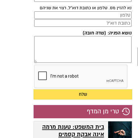
נא להזין מס. טלפון או כתובת דוא"ל, רצוי את שניהם
נושא הפניה: (שדה חובה)
טרי מן המדף
בית המשפט: טענת מרמה
אינה אבקת קסמים