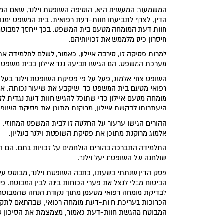
המשמעות המעשית היא, הוסיפה השופטת וילנר, שאם המב
הדין, לצרף לתביעתו חוות-דעת רפואית. בית המשפט ימנה 
חוות דעת המומחה מטעם בית המשפט. בכך ייחסך למבוטח
חיסרון כיס מלממש את זכויותיהם.
למרות פסיקה זו, סירבה איילון, כאמור, לשלם לתלמידה את 
מערכת המשפט. הם הגישו תביעה נגד איילון בבית משפט 
השופט צחי אלמוג, פעל על פי פסיקת השופטת וילנר בעלי
רפואי מטעם בית המשפט כדי שיקבע את שיעור נכותה. אול
מומחה מטעם איילון כדי שתוכל להגיש חוות דעת נגדית ל
היעתרותו לבקשת איילון, מרוקנת מתוכן את פסיקת השופטת 
ההורים הגישו ערעור על החלטה זו לבית המשפט המחוזי. 
אלמוג מרוקנת מתוכן את פסיקת השופטת וילנר בעליון.
התלמידה התברכה בהורים הנלחמים על זכויות בתם. הם המ
שולחנה של השופטת יעל וילנר.
פסק הדין שנתתי בשעתו, כתבה השופטת וילנר, מבוסס על
הביטוח מבלי לנצל את פערי הכוחות בינה לבין המבוטח. 
לבדיקת מומחה רפואי מטעמן מתוך נקודת הנחה שהמבוטח ל
הכרוכות בעריכת חוות-דעת מומחה רפואי, שבהתאם לתקנו
המבוטח מהגשת חוות-דעת כאמור, מצמצמת את הסיכון ש