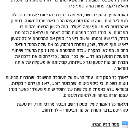
ולאלצו לקבל פחות ממה שמגיע לו.
באותו אופן, הוסיף הרשם, מצופה כי חברת הביטוח לא תסרב לשלם
תגמולי ביטוח שעה שהמבוטח עצמו מכיר באחריותו לתאונה, בנימוק
שהמבוטח לא משתף עמה פעולה. הנה כלשון הרשם: "מקום בו
המבוטח, או הנהג ברכב המבוטח מודה באחריותו לתאונה ולגרימת
הנזק, הרי שזו גרסתו. ומשהודיע כך, ספק אם המבטחת יכולה לטעון
לאי שיתוף פעולה, שכן, נמסרה הגרסה, גם אם עולה ממנה הודאה
בחבות. ממילא, במקרה שכזה המבטחת אינה ניזוקה מהעדר שיתוף
הפעולה הנטען מצידה... אין בכך, כמובן, כדי לחסום את דרכה של
חברת הביטוח לטעון נגד כשירותה, קבילותה או משקלה של אותה
הודאה".
לאורך כל פסק דינו, עמד הרשם על העובדה החשובה, שחברות הביטוח
נוטות לשכוח, כי כיסוי ביטוחי שמבוטח רוכש, לא ניתן להסיר בקלות.
ובוודאי שלא באמתלות קלושות של "חוסר שיתוף פעולה" כאשר הנהג
עצמו הודה באחריות לתאונה ולנזקים.
71לאור כל האמור לעיל, פסק הרשם הבכיר מרדכי וחדי, דין טענת
סקוריטס בדבר הסרת הכיסוי הביטוחי – להידחות.
פסק הדין המלא