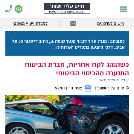
חיים קליר ושות'
ייצוג בתביעות ביטוח ונזיקין
רישום לעדכונים
לקבלת ייעוץ משפטי
כתובתנו: מגדל על דיזנגוף סנטר קומה 16, רחוב דיזנגוף 50 תל
אביב. דרכי ההגעה בתפריט "אודותינו".
כשהנהג לקח אחריות, חברת הביטוח
התנערה מהכיסוי הביטוחי
עודכן ב-
26/11/2023
©
חיים קליר ושות'
פסק הדין המלא