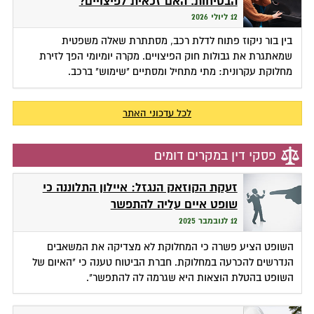
הבטיחות. האם זכאית לפיצויים?
12 ליולי 2026
בין בור ניקוז פתוח לדלת רכב, מסתתרת שאלה משפטית
שמאתגרת את גבולות חוק הפיצויים. מקרה יומיומי הפך לזירת
מחלוקת עקרונית: מתי מתחיל ומסתיים "שימוש" ברכב.
לכל עדכוני האתר
פסקי דין במקרים דומים
זעקת הקוזאק הנגזל: איילון התלוננה כי
שופט איים עליה להתפשר
12 לנובמבר 2025
השופט הציע פשרה כי המחלוקת לא מצדיקה את המשאבים
הנדרשים להכרעה במחלוקת. חברת הביטוח טענה כי "האיום של
השופט בהטלת הוצאות היא שגרמה לה להתפשר".