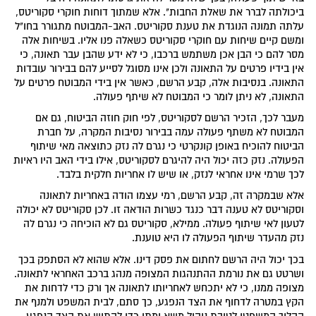
ביכולתה לברר את שאלת החבות". אלא שמתוך דוחות חוקרי סקוריטס,
עלתה תמונה הנוגדת את טענת סקוריטס. האב-המבוטח מתגורר בחו"ל
ומשם קיים שיחות עם חוקרי סקוריטס כשאלה פנו אליו. בשיחות אלה
מסר להם כי הבן אכן משתמש ברכבו, כי לא ידע שהבן עבר תאונה, כי
אין בידיו פרטים על התאונה ולכן אינו מסוגל לסייע להם בבירור עובדות
התאונה. בנסיבות אלה, קבע הרשם, כאשר אין בידי המבוטח פרטים על
התאונה, לא ניתן לומר כי המבוטח לא שיתף פעולה.
מעבר לכך, הזכיר הרשם לסקוריטס, לפי חוק חוזה הביטוח, גם אם
המבוטח לא משתף פעולה עמה בבירור נסיבות המקרה, על חברת
הביטוח להוכיח באופן קונקרטי כי נגרם לה נזק כתוצאה מאי שיתוף
הפעולה. נזק כזה יכול היה להיגרם לסקוריטס, אילו בידי האב היו ראיות
לכך שרמי אינו אחראי לנזק, או שיש לו אחריות חלקית בלבד.
אלא שבמקרה זה, קבע הרשם, רמי עצמו הודה באחריות לתאונה
וסקוריטס לא טענה דבר כנגד כשרות הודאה זו. לכן סקוריטס לא יכולה
לטעון לאי שיתוף פעולה. ממילא, סקוריטס גם לא הוכיחה כי נגרם לה
נזק מהעדר שיתוף הפעולה לו היא טוענת.
בכך יכול היה הרשם לחתום את פסק דינו. אלא שהוא לא הסתפק בכך
ושרטט גם את נורמת ההתנהגות המצופה מנהג ברכב האחראי לתאונה.
מצופה ממנו, כי לא יתכחש לאחריותו לתאונה אך ורק כדי לדחות את
הקץ במטרה לדחוף את הצד הנפגע, כך סתם, לבית המשפט ולמנף את
ההליך המשפטי לטובת ניהול משא ומתן כדי להתיש את הצד הנפגע