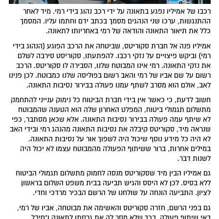
רכבו של אמיליו נפגע בתאונה על ידי רכב נהוג בידי רמי. מיד לאחר
ההתנגשות, ערכו שני הנהגים מסמך בכתב ידם וחתמו עליו. המסמך
כלל את תיאור התאונה והודאה של רמי באחריותו לתאונה.
אמיליו פנה אל חברת סקוריטס, שביטחה את הרכב הפוגע (הנהוג בידי
רמי) וביקש פיצויים על נזקי רכבו. להפתעתו, סקוריסט סירבה לשלם
את נזקי התאונה. רמי אינו המבוטח שלנו, הסבירה לו סקוריטס. הרכב
רשום על שם אביו של רמי והאב רשום בפוליסה שלנו כמבוטח. לכן פנינו
לאב, אולם הוא מסרב לשתף עמנו פעולה בבירור נסיבות התאונה.
חשוב לדעת, כי כאשר אין בידי חברת הביטוח כל נימוק ענייני להתחמק
מתשלום תגמולי ביטוח, המפלט האחרון שלה הוא הטענה שהמבוטח
לא שיתף עמה פעולה בבירור נסיבות התאונה. אלא שכאן מסתבר, כפי
שנראה מיד, סקוריטס קיבלה את נסיבות התאונה מהנהג רמי ובידי האב
לא היה כל מידע נוסף שיכול היה לשפוך אור על נסיבות התאונה.
במילים אחרות, ברור ששיתוף הפעולה מהמבוטח עצמו לא יכול היה
לשנות דבר.
גם אמיליו הבין מיד שסקוריטס מנסה לחמוק מתשלום תגמולי הביטוח
ללא בסיס. לכן לא היסס והגיש תביעה בבית משפט השלום בראשון
לציון. התביעה הונחה על שולחנו של הרשם הבכיר מרדכי וחדי.
גם בפני הרשם, חזרה סקוריטס והאשימה את מבוטחה, אביו של רמי,
באי שיתוף פעולה, בכך שלא מסר לה את גרסתו לתאונה ו"חיבל