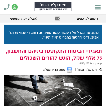
חיים קליר ושות'
ייצוג בתביעות ביטוח ונזיקין
רישום לעדכונים
לקבלת ייעוץ משפטי
כתובתנו: מגדל על דיזנגוף סנטר קומה 16, רחוב דיזנגוף 50 תל
אביב. דרכי ההגעה בתפריט "אודותינו".
תאגידי הביטוח התקוטטו ביניהם והחשבון,
75 אלף שקל, הוגש להורים השכולים
עודכן ב-
10/12/2023
©
חיים קליר ושות'
פסק הדין המלא