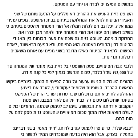
בתשלום הפיצויים לבדה או יחד עם הפניקס.
השופט גזית העניש את ההורים האומללים על התעקשותם של שני
תאגידי הביטוח לנהל את המחלוקת ביניהם בבית המשפט. גופים עתירי
ממון אלה, יכלו גם הם לגלות חמלה אל הורי המנוחה ולהסכים ביניהם כי
בשלב ראשון הם יפצו את הורי המנוחה יחד ולאחר מכן יבררו את
החלוקה ביניהם. השופט גזית גם שכח את פערי הכוחות בין תאגידי
הביטוח לבין ההורים באסונם. הוא מתייחס, ולא בפעם הראשונה, לאדם
הפשוט ולתאגיד הביטוח כאילו מדובר בשני גופים עם אותם משאבים
ויכולת התדיינות.
ולגבי גובה הפיצויים, פסק השופט יובל גזית בגין מותה של המנוחה סך
של 976,000 שקל בלבד, סכום הנחשב כנמוך לפי כל קנה מידה.
ההורים השכולים הגישו ערעור על גובה הפיצויים הנמוך. בינתיים ביקשו
מראשת ההרכב, השופטת שלומית יעקובוביץ, לעכב את ביצוע
ההחלטה לחייב אותם בתשלום שכר טרחת עורכי הדין של הפניקס
בטענה שתשלום סכום זה יכביד עליהם לאור מצבם. השופטת
יעקובוביץ דחתה את הבקשה. שימו לב לנימוק שנתנה: ההורים יכולים
לשלם הוצאות אלה מתוך סכום הפיצויים שהשופט גזית פסק להם על
מות בתם.
"סבא שלך", כך סיפרו לעמוס עוז בילדותו, "היה מאמין בשני דברים:
בחמלה ובצדק. אבל הוא היה בדעה שמוכרחים תמיד לקשור בין