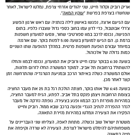
אריק רוביק וקלוד חייט, שני יהודים אזרחי צרפת, נמלטו לישראל, לאחר
שנחשדו בצרפת בפרשת "
עוקץ המאה
".
עם הגיעם ארצה, נפגשו באישון לילה בנתניה עם ראש ארגון הפשע
צ'רלי אבוטבול, כדי לדון עמו בחוב כספי גדול שצברו כלפיו. בתום
הפגישה, נכנסו לרכב במוו ספורטיבי שחור, ונסעו למועדון חשפנות
ברמת גן. הם הגיעו למועדון בשעה 5:00 לפנות בוקר. שם אורגנה
במיוחד עבורם הופעת חשפנות פרטית. במהלך ההופעה שתו השניים
כמות גדולה של אלכוהול.
בשעה 6:30 בבוקר עזבו חייט ורוביק את המועדון, נכנסו לבמוו והחלו
להשתולל ברחובות תל אביב. למוקד המשטרה החלו לזרום תלונות,
אולם המשטרה כשלה באיתור הרכב ובמניעת הטרגדיה שהתרחשה זמן
קצר לאחר מכן.
בשעה 6:45 של אותו בוקר, חצתה הולכת רגל בת 25 את מעבר החציה
בצומת הרחובות ויצמן פנקס בתל אביב. לפתע, הגיח למעבר החציה,
במהירות מופרזת רכב הבמוו ופגע בצעירה. גופתה נזרקה אל מעבר
לגדר ההפרדה לנתיב הנגדי ופגעה ברכב שבא ממול. רוביק וחייט
הפקירו את הצעירה ונמלטו במהירות מזירת התאונה.
משטרת ישראל שוב נכשלה. מתחת לאפה, הצליחו שני העבריינים על
משפחותיהם להימלט מישראל לצרפת. הצעירה לא שרדה וקיפחה את
חייה בתאונה.