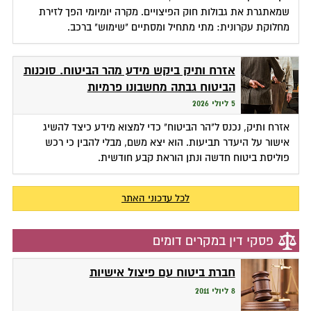
שמאתגרת את גבולות חוק הפיצויים. מקרה יומיומי הפך לזירת
מחלוקת עקרונית: מתי מתחיל ומסתיים "שימוש" ברכב.
אזרח ותיק ביקש מידע מהר הביטוח. סוכנות
הביטוח גבתה מחשבונו פרמיות
5 ליולי 2026
אזרח ותיק, נכנס ל"הר הביטוח" כדי למצוא מידע כיצד להשיג
אישור על היעדר תביעות. הוא יצא משם, מבלי להבין כי רכש
פוליסת ביטוח חדשה ונתן הוראת קבע חודשית.
לכל עדכוני האתר
פסקי דין במקרים דומים
חברת ביטוח עם פיצול אישיות
8 ליולי 2011