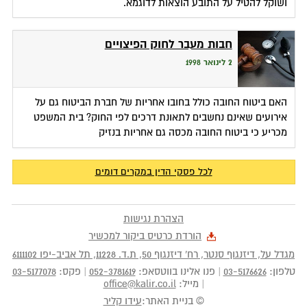
ושוקל להטיל על התובע הוצאות לדוגמא.
חבות מעבר לחוק הפיצויים
2 לינואר 1998
האם ביטוח החובה כולל בחובו אחריות של חברת הביטוח גם על
אירועים שאינם נחשבים לתאונת דרכים לפי החוק? בית המשפט
מכריע כי ביטוח החובה מכסה גם אחריות בנזיק
לכל פסקי הדין במקרים דומים
הצהרת נגישות
הורדת כרטיס ביקור למכשיר
מגדל על, דיזנגוף סנטר, רח' דיזנגוף 50
, ת.ד.
11228
,
תל אביב-יפו
6111102
טלפון:
03-5176626
|
פנו אלינו בווטסאפ:
052-3781619
|
פקס:
03-5177078
|
מייל:
office@kalir.co.il
© בניית האתר:
עידו קליר