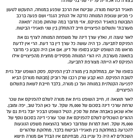
בצורה כה אכזרית על ידי שני בני עוולה?
תאגיד הביטוח מנורה, שביטח את הרכב שפגע במנוחה, התעקש לטעון
כי מכיוון שגופת המנוחה נזרקה אל הנתיב הנגדי ושם פגעה ברכב
המבוטח בתאגיד הפניקס, אזי מדובר במה שהחוק מכנה "תאונה
מעורבת" ותשלום הפיצויים חייב להתחלק בין שני תאגידי הביטוח.
לאור טענה זו, נאלץ עורך דינה של משפחת המנוחה לצרף גם את
הפניקס לתביעה. כך היה עושה כל עורך דין בר דעת. הרי אין לדעת
מראש מה השופט יקבע בסופו של דיון. אם אכן היה נקבע כי מדובר
בתאונה מעורבת, היו הורי המנוחה מפסידים מחצית מהפיצויים אילו
הפניקס לא הייתה מצורפת לתביעה.
בסופו של יום, במחלוקת בין מנורה לבין הפניקס, פסק השופט יובל גזית
לטובת הפניקס. הוא קבע שרק רכבו של רוביק (מבוטח מנורה) הביא
לפגיעה הקטלנית במנוחה ועל כן מנורה, בלבד חייבת לשאת בתשלום
הפיצויים.
לאור תוצאה זו, חייב השופט גזית את מנורה לשלם להפניקס את שכר
טרחת עורכי דינה בסכום של 75,000 שקל. עד כאן הכל טוב, יפה ומובן.
אלא שכאן באבחה אחת של סכין, הטיל השופט הבכיר יובל גזית גם על
ההורים השכולים לשלם להפניקס את שכר עורכי דינה בסכום נוסף של
75,000 שקל. זאת למרות שמדובר כאמור בהוצאות משפט הנוגעות
להכרעה במחלוקת בין תאגידי הביטוח בלבד, מחלוקת שלהורים
השכולים לא היה כל עניין בה. מבחינתם אין הבדל אם מנורה תישא