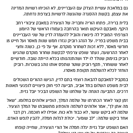
גם במלאכת עשיית הצדק עם העבריינים, לא הוכיחו רשויות המדינה
את עצמן. בקשת ההסגרה שהוגשה לרשויות בצרפת נדחתה.
בלית ברירה, פתחו הוריה וחבריה של הצעירה במאבק ציבורי רחב
היקף. מאבקם העיקש תואר בהרחבה בעמודו הראשי של היומון
הצרפתי המוביל לה פיגארו והוביל להעמדה לדין של שני העבריינים
בבית משפט בפריז. על הנהג רוביק נגזרו חמש שנות מאסר ועל חייט 15
חודשי מאסר, ללא זכות לשחרור מוקדם. אף על פי כן, כשנה וחצי
לאחר ההרשעה, נעתר שופט צרפתי לבקשת שחרור מוקדם שהגיש
רוביק בנימוק שנולד לו ילד ושהתנהגותו בכלא הייתה טובה. חודשיים
לאחר ששוחרר, תקף רוביק שוטר שתפס אותו נוהג בשכרות. רוביק
הוחזר לכלא להשלמת תקופת מאסרו.
במקביל למאבקם להבאת רוצחי בתם לדין, הגישו ההורים השכולים
לבית משפט השלום בתל אביב, תביעה לפי חוק פיצויים לנפגעי תאונות
דרכים. התביעה הונחה על שולחנו של השופט הבכיר יובל גזית.
זמן קצר לאחר הכתרתו של שלמה המלך, הופיע אלוהים בחלומו. "שאל
מה אתן לך", אמר אלוהים לשלמה והופתע מתשובתו של המלך הצעיר.
שלמה לא ביקש עושר, לא כבוד ולא כוח. אפילו לא חוכמה. רק דבר
אחד ביקש שלמה: "לב שומע". יכולת לגלות חמלה, להבין לנפש האדם.
האם השופט יובל גזית יגלה חמלה אל הורי הצעירה, שחייה קופחו