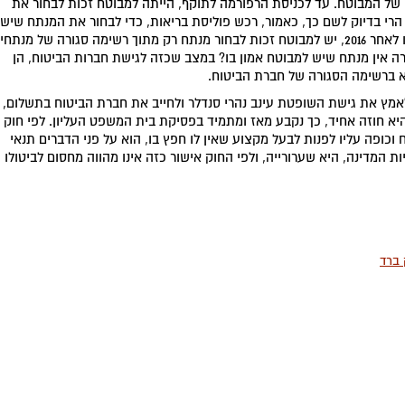
 של המבוטח. עד לכניסת הרפורמה לתוקף, הייתה למבוטח זכות לבחור את
הרי בדיוק לשם כך, כאמור, רכש פוליסת בריאות, כדי לבחור את המנתח שיש
לו בו אמון. מאז כניסת הרפורמה לתוקף, בפוליסות שנרכשו לאחר 2016, יש למבוטח זכות לבחור מנתח רק מתוך רשימה סגורה של מנתחי
 אין מנתח שיש למבוטח אמון בו? במצב שכזה לגישת חברות הביטוח, הן
 ברשימה הסגורה של חברת הביטוח.
אמץ את גישת השופטת עינב נהרי סנדלר ולחייב את חברת הביטוח בתשלום,
היא חוזה אחיד, כך נקבע מאז ומתמיד בפסיקת בית המשפט העליון. לפי חוק
כופה עליו לפנות לבעל מקצוע שאין לו חפץ בו, הוא על פני הדברים תנאי
המדינה, היא שערורייה, ולפי החוק אישור כזה אינו מהווה מחסום לביטולו
 ברד