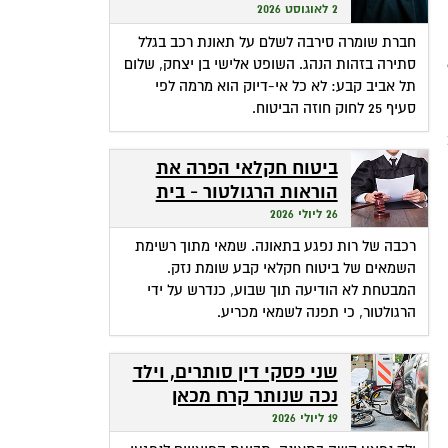
שהופכת אי-דיוק לפטור
2 לאוגוסט 2026
מתשלום
חברת שומרה סירבה לשלם על תאונת רכב בגלל
סתירה בזהות הנהג. השופט אלישי בן יצחק, שלום
תל אביב קבע: לא כל אי-דיוק הוא מרמה לפי
סעיף 25 לחוק חוזה הביטוח.
ביטוח חקלאי הפרה את
הוראות הרגולטור - בית
המשפט חילץ אותה
26 ליולי 2026
רכבה של רות נפגע בתאונה. שמאי מתוך רשימת
השמאים של ביטוח חקלאי קבע שומת נזק.
המבטחת לא הודיעה תוך שבוע, כנדרש על ידי
הרגולטור, כי תפנה לשמאי מכריע.
שני פסקי דין סותרים, וילד
נכה שנותר קרח מכאן
ומכאן
19 ליולי 2026