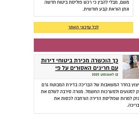
משם, מבלי להבין כי רכש פוליסת ביטוח חדשה
ונתן הוראת קבע חודשית.
לכל עדכוני האתר
כך הוכשרה מכירת ביטוחי דירות
עם חריגים האסורים על פי
הפוליסה התקנית
12 לאוגוסט 2025
צוץ בחדר המשאבות של הבריכה בדירת המבוטח גרם
ק למנועים ולמערכות החשמל. מנורה סירבה לשלם את
זק למרות שפוליסת הדירה הורחבה לכסות את
ריכה.