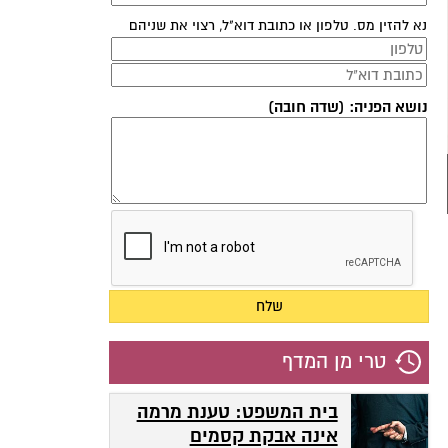
נא להזין מס. טלפון או כתובת דוא"ל, רצוי את שניהם
נושא הפניה: (שדה חובה)
טרי מן המדף
בית המשפט: טענת מרמה
אינה אבקת קסמים