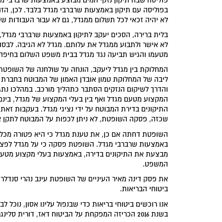
בפוליסה עם תיקון באמצעות שרברבי מגדל בלבד. לכן, הז
לא יהיה זכאי לכל תשלום ממגדל, גם לא עבור העבודות ש
בלית ברירה, הסכים יעקב לתיקון באמצעות שרברבי מגדל
לא אישר ולתבוע ממגדל את עלותם. מגדל לא הגיבה. לבס
מטעמו והגיש תביעה נגד מגדל בבית משפט השלום בחיפה.
המחלוקת בין מגדל ליעקב, הונחה על שולחנה של השופטת 
ליבה של המחלוקת טמון אובדן האמון של המבוטח בחברת ה
והדרך לשיקום הנזקים הסתבר כתהליך מורכב. במהלכו נתג
המקצוע מטעם מגדל ואף בין בעלי המקצוע של מגדל, בינם 
התיקונים בדירת המבוטח על ידי נציגי מגדל. בעקבות זאת
שכזה, פסקה השופטת, לא ניתן לכפות על המבוטח לתקן את
השופטת דחתה אם כן, את טענת מגדל כי היא פטורה מכל 
באמצעות שרברבי מגדל. השופטת פסקה כי על מגדל לפצות
מבצעת את התיקונים בדירה, באמצעות בעלי מקצוע מטעמה
המשפט.
את פסק דינה מאיר העיניים של השופטת עינב נהרי סנדלר ר
ביטוחי הבריאות.
אנו רוכשים ביטוחי בריאות כדי שבנפול עלינו אסון, נוכל לב
בשנת 2016 הכריזה המפקחת על הביטוח דאז, דורית 