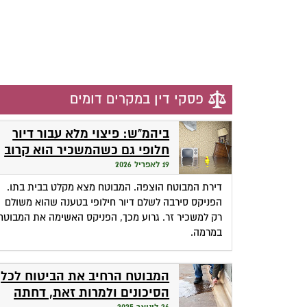
פסקי דין במקרים דומים
ביהמ"ש: פיצוי מלא עבור דיור
חלופי גם כשהמשכיר הוא קרוב
משפחה
19 לאפריל 2026
דירת המבוטח הוצפה. המבוטח מצא מקלט בבית בתו.
הפניקס סירבה לשלם דיור חילופי בטענה שהוא משולם
רק למשכיר זר. גרוע מכך, הפניקס האשימה את המבוטח
במרמה.
המבוטח הרחיב את הביטוח לכל
הסיכונים ולמרות זאת, דחתה