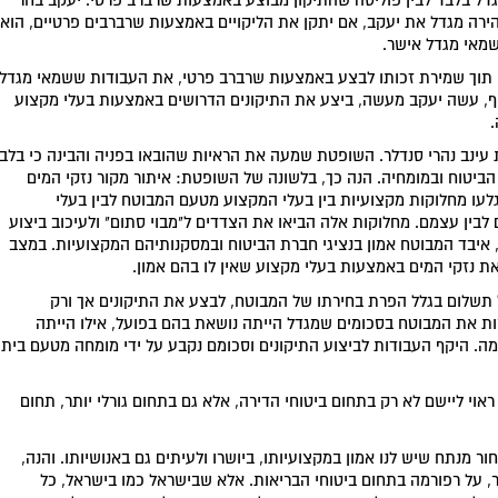
הירה מגדל את יעקב, אם יתקן את הליקויים באמצעות שרברבים פרטיים, הוא
שמאי מגדל אישר.
, תוך שמירת זכותו לבצע באמצעות שרברב פרטי, את העבודות ששמאי מגדל
וף, עשה יעקב מעשה, ביצע את התיקונים הדרושים באמצעות בעלי מקצוע
עינב נהרי סנדלר. השופטת שמעה את הראיות שהובאו בפניה והבינה כי בלב
ביטוח ובמומחיה. הנה כך, בלשונה של השופטת: איתור מקור נזקי המים
לעו מחלוקות מקצועיות בין בעלי המקצוע מטעם המבוטח לבין בעלי
לבין עצמם. מחלוקות אלה הביאו את הצדדים ל"מבוי סתום" ולעיכוב ביצוע
, איבד המבוטח אמון בנציגי חברת הביטוח ובמסקנותיהם המקצועיות. במצב
 נזקי המים באמצעות בעלי מקצוע שאין לו בהם אמון.
תשלום בגלל הפרת בחירתו של המבוטח, לבצע את התיקונים אך ורק
 את המבוטח בסכומים שמגדל הייתה נושאת בהם בפועל, אילו הייתה
. היקף העבודות לביצוע התיקונים וסכומם נקבע על ידי מומחה מטעם בית
אוי ליישם לא רק בתחום ביטוחי הדירה, אלא גם בתחום גורלי יותר, תחום
חור מנתח שיש לנו אמון במקצועיותו, ביושרו ולעיתים גם באנושיותו. והנה,
סלינגר, על רפורמה בתחום ביטוחי הבריאות. אלא שבישראל כמו בישראל, כל