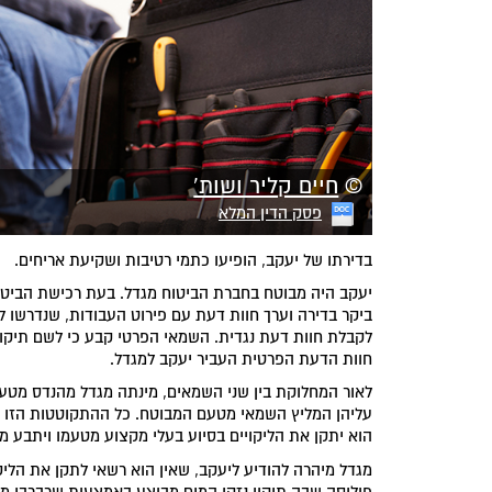
©
חיים קליר ושות'
פסק הדין המלא
בדירתו של יעקב, הופיעו כתמי רטיבות ושקיעת אריחים.
יעקב היה מבוטח בחברת הביטוח מגדל. בעת רכישת הביטוח
ביקר בדירה וערך חוות דעת עם פירוט העבודות, שנדרשו לד
לקבלת חוות דעת נגדית. השמאי הפרטי קבע כי לשם תיקון
חוות הדעת הפרטית העביר יעקב למגדל.
לאור המחלוקת בין שני השמאים, מינתה מגדל מהנדס מטע
עליהן המליץ השמאי מטעם המבוטח. כל ההתקוטטות הזו נמש
הוא יתקן את הליקויים בסיוע בעלי מקצוע מטעמו ויתבע מ
מגדל מיהרה להודיע ליעקב, שאין הוא רשאי לתקן את הליקו
פוליסה שבה תיקון נזקי המים מבוצע באמצעות שרברבי מג