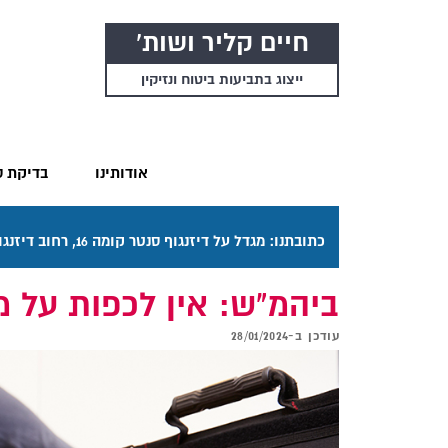
חיים קליר ושות'
ייצוג בתביעות ביטוח ונזיקין
אודותינו
בדיקת ס
כתובתנו: מגדל על דיזנגוף סנטר קומה 16, רחוב דיזנגוף 50 תל אביב. דרכי ההגעה בתפריט "אודותינו".
ביהמ"ש: אין לכפות על מ
עודכן ב-
28/01/2024