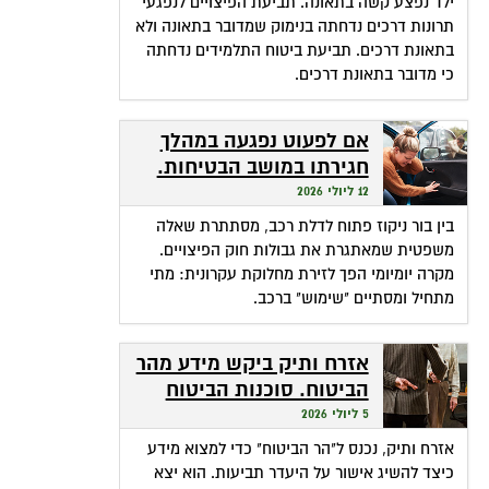
ילד נפצע קשה בתאונה. תביעת הפיצויים לנפגעי
תרונות דרכים נדחתה בנימוק שמדובר בתאונה ולא
בתאונת דרכים. תביעת ביטוח התלמידים נדחתה
כי מדובר בתאונת דרכים.
אם לפעוט נפגעה במהלך
חגירתו במושב הבטיחות.
האם זכאית לפיצויים?
12 ליולי 2026
בין בור ניקוז פתוח לדלת רכב, מסתתרת שאלה
משפטית שמאתגרת את גבולות חוק הפיצויים.
מקרה יומיומי הפך לזירת מחלוקת עקרונית: מתי
מתחיל ומסתיים "שימוש" ברכב.
אזרח ותיק ביקש מידע מהר
הביטוח. סוכנות הביטוח
גבתה מחשבונו פרמיות
5 ליולי 2026
אזרח ותיק, נכנס ל"הר הביטוח" כדי למצוא מידע
כיצד להשיג אישור על היעדר תביעות. הוא יצא