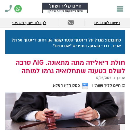
חיים קליר ושות'
ייצוג בתביעות ביטוח ונזיקין
רישום לעדכונים
לקבלת ייעוץ משפטי
כתובתנו: מגדל על דיזנגוף סנטר קומה 16, רחוב דיזנגוף 50 תל
אביב. דרכי ההגעה בתפריט "אודותינו".
חולת דיאליזה מתה מתאונה. AIG סרבה
לשלם בטענה שתחלואיה גרמו למותה
עודכן ב-
12/05/2024
©
חיים קליר ושות'
פסק הדין המלא