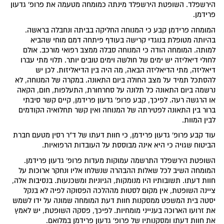
הירשפלד. השופטת הירשפלד מינתה כמומחה מטעמה את פרופ' גדעון
פרידמן.
המומחה פרידמן קבע כי המנוחה החליקה בביתה ונחבלה בראשה.
בהיותה מטופלת בנוגדי קרישה בעודף פיתחה דמם מוחי שהביא
למותה. המומחה הודה כי המנוחה סבלה ממצב רפואי מורכב. אולם
לחולי דיאליזה יש ימים של חולשה וימים טובים יותר. תלוי מתי עברו
דיאליזה, מתי הדיאליזה הבאה, מה היה בין הדיאליזות. לכן יש
להסתכל תמיד על מצב החולה ביום התאונה. במקרה של המנוחה, לא
נרשמה ביום התאונה כל תלונה על סחרחורת, התעלפות, חום, הקאה
או הרגשה רעה. לפיכך, קבע פרופ' גדעון פרידמן, קיים קשר סיבתי
ברור בין התאונה לפטירתה של המנוחה ואין קשר תחלואיה הקודמים
לבין המוות.
עוד קבע פרופ' גדעון פרידמן, כי חוות דעתו של ד"ר רסין מטעם חברת
הביטוח שגויה כי היא אינה מבוססת על העובדות הרפואיות.
השופטת הירשפלד התרשמה עמוקות מעדות פרופ' גדעון פרידמן.
המומחה השיב לכל שאלות ההבהרה שנשלחו אליו ונחקר ארוכות על
חוות דעתו. תשובותיו היו מנומקות, הגיוניות ומשכנעות. בנסיבות אלה,
ציינה השופטת, אין מקום לסטות מההלכה הפסוקה לפיה לא בנקל
יסטה בית המשפט ממסקנות חוות דעת המומחה שמונה על ידו לשמש
את זרועו הארוכה בענייני מומחיות. לפיכך, פסקה השופטת, יש לאמץ
את חוות דעתו ומסקנותיו של פרופ' גדעון פרידמן במלואם.