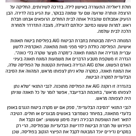
חולת דיאליזה התעוררה באישון לילה. בדרכה לשירותים, החליקה על
הרצפה ונותרה שרועה שם עד שמונה בבוקר, עת הגיע בנה לדירה. הבן
הזעיק אמבולנס שהבהיל אותה לבית החולים. הרופאים אבחנו חבלת
ראש. למרות שעשו כמיטב יכולתם להצילה, מצבה התדרדר ולמחרת
הלכה לבית עולמה.
המנוחה הייתה מבוטחת בחברת הביטוח AIG בפוליסת ביטוח תאונות
אישיות. הפוליסה כוללת כיסוי מפני מוות מתאונה. האקדמיה ללשון
עברית מגדירה את המונח תאונה כ"מקרה מצַעֵר שקרה בלי כוונה".
הגדרה זו משקפת מטבע הדברים את משמעות המונח תאונה בעיני
האדם הפשוט. אולם AIG הגדירה באותיות הקטנות של הפוליסה שלה,
את המונח תאונה, כמקרה שלא ניתן לצפותו מראש, המהווה את הסיבה
הבלעדית למקרה הביטוח.
בהגדרה זו רוקנה AIG את הפוליסה מתוכנה. לגבי התנאי "שלא נתן
לצפותו מראש", בחוכמת הבדיעבד, אפשר לומר על כל תאונה שניתן
היה לצפותה מראש.
לגבי התנאי "הסיבה הבלעדית", ספק אם יש מקרה ביטוח הנגרם באופן
בלעדי מתאונה, במיוחד כשמדובר באנשים מבוגרים או חולים. הטיבה
לתאר זאת השופטת הבכירה ניצה מימון שעשוע: "אם נקבל את
הפירוש של חברת הביטוח לדרישת הבלעדיות שבפוליסה, הרי רק
במקרים נדירים יוכל המבוטח לקבל את הפיצוי הנקוב בפוליסה, שכן