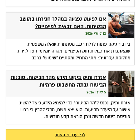
אם לפעוט נפגעה במהלך חגירתו במושב
הבטיחות. האם זכאית לפיצויים?
12 ליולי 2026
בין בור ניקוז פתוח לדלת רכב, מסתתרת שאלה משפטית
שמאתגרת את גבולות חוק הפיצויים. מקרה יומיומי הפך לזירת
מחלוקת עקרונית: מתי מתחיל ומסתיים "שימוש" ברכב.
אזרח ותיק ביקש מידע מהר הביטוח. סוכנות
הביטוח גבתה מחשבונו פרמיות
5 ליולי 2026
אזרח ותיק, נכנס ל"הר הביטוח" כדי למצוא מידע כיצד להשיג
אישור על היעדר תביעות. הוא יצא משם, מבלי להבין כי רכש
פוליסת ביטוח חדשה ונתן הוראת קבע חודשית.
לכל עדכוני האתר