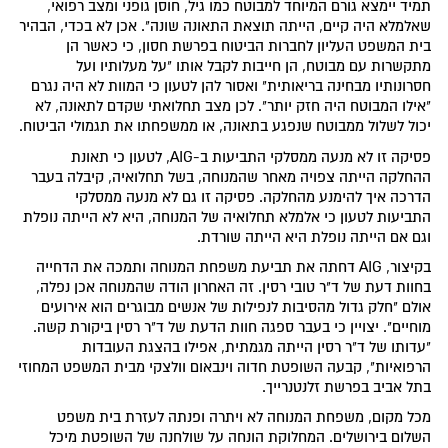
תמיד יימצא גורם המיוחד למבוטח כמו גיל, חוסן גופני ומצב רפואי,
שאלמלא היה קיים, הייתה תוצאת התאונה שונה". אכן לא בכדי, הבהיר
בית המשפט העליון לחברות הביטוח בפרשת חסון, כי כאשר הן
מתקשרות עם מבוטח, הן חייבות לקבל אותו "על מעלותיו ועל
חסרונותיו מבחינה בריאותית" ואסור להן לטעון כי המוות לא היה נגרם
"אילו המבוטח היה חזק יותר". לכן מצב תחלואתי שקדם לתאונה, לא
יכול לשלול ממבוטח שנפגע בתאונה, או ממשפחתו את תגמולי הביטוח.
פסיקה זו לא מנעה ממסלקי התביעות ב-AIG, לטעון כי תאונת
ההחלקה הייתה צפויה מאחר שהמנוחה, בשל תחלואיה, קיבלה בעבר
הדרכה איך להימנע מהחלקה. פסיקה זו גם לא מנעה ממסלקי
התביעות לטעון כי אלמלא תחלואיה של המנוחה, היא לא הייתה נופלת
וגם אם הייתה נופלת היא הייתה שורדת.
בקיצור, AIG דחתה את תביעת משפחת המנוחה ותמכה את הדחייה
בחוות דעת של ד"ר טובי רסין. זה האחרון הודה שהמנוחה אכן נפלה,
אולם "חלק גדול מהסיבות לנפילות של אנשים מבוגרים הוא אירועים
מוחיים". יצויין כי בעבר ספגה חוות הדעת של ד"ר רסין ביקורת קשה.
"עדותו של ד"ר רסין הייתה מגמתית, אפילו בהצגת העובדות
הרפואיות", קבעה השופטת חדוה וינבאום וולצקי מבית המשפט המחוזי
בתל אביב בפרשת זלנטנרייך.
מכל מקום, משפחת המנוחה לא ויתרה ופנתה לעזרת בית משפט
השלום בירושלים. המחלוקת הונחה על שולחנה של השופטת מיכל