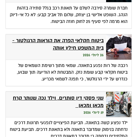
חברת שומרה סירבה לשלם על תאונת רכב בגלל סתירה בזהות
הנהג. השופט אלישי בן יצחק, שלום תל אביב קבע: לא כל אי-דיוק
הוא מרמה לפי סעיף 25 לחוק חוזה הביטוח.
ביטוח חקלאי הפרה את הוראות הרגולטור -
בית המשפט חילץ אותה
26 ליולי 2026
רכבה של רות נפגע בתאונה. שמאי מתוך רשימת השמאים של
ביטוח חקלאי קבע שומת נזק. המבטחת לא הודיעה תוך שבוע,
כנדרש על ידי הרגולטור, כי תפנה לשמאי מכריע.
שני פסקי דין סותרים, וילד נכה שנותר קרח
מכאן ומכאן
19 ליולי 2026
ילד נפצע קשה בתאונה. תביעת הפיצויים לנפגעי תרונות דרכים
נדחתה בנימוק שמדובר בתאונה ולא בתאונת דרכים. תביעת ביטוח
התלמידים נדחתה כי מדובר בתאונת דרכים.