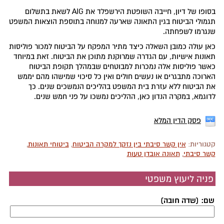
בסופו של דיון, חייבה השופטת הירשפלד את AIG לשאת בתשלום
תגמולי הביטוח בגין התאונה שארעה למנוחה בתוספת הוצאות המשפט
שנגרמו לשפחתה.
כאן עולה כמובן השאלה כיצד מתיר המפקח על הביטוח למכור פוליסות
תאונות אישיות, עם הגדרה שמרוקנת מתוכן את הביטוח. זאת במיוחד
כאשר פוליסות אלה נמכרות למבוטחים שבמהלך תקופת הביטוח
הארוכה מתבגרים או נעשים חולים ואין כל סיכוי שמישהו מהם יממש
את הביטוח ללא עזרת בית המשפט בהליכים הנמשכים שנים. כך
לדוגמא, במקרה הנדון כאן, ההליכים נמשכו על פני חמש שנים.
פסק הדין המלא
קטגוריות:
אין קשר סיבתי בין נזקך למקרה הביטוח
,
ביטוחי תאונות
,
קשר סיבתי
,
תאונה אובדן טעות
פניה ליעוץ משפטי
שם: (שדה חובה)