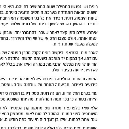
השנים הבאות התחזקה מערכת היחסים הזוגית ביניהם. בסי
שעות היממה. רונית הכירה את כל בני המשפחה המורחבת 
בנפרד. בהמשך נהג שי לישון בביתה של רונית שלוש פעמים
ינצחו אותה, אולם מצבו הרפואי של שי הלך והידרדר. בחודש
למעלה מעשר שנות זוגיות.
לאחר מותו הטראגי, ביקשה רונית לקבל מקרן הפנסיה של 
עבודתו. אך במקום יד תומכת בשעתה הקשה, נתקלה רונית
הודיעו לרונית מסלקי התביעות במנורה ואילו את, בכלל ל
לא היית ידועה בציבור שלו.
המומה וכואבת, החליטה רונית שהיא לא מרימה ידיים. היא
כידועים בציבור. תביעתה הונחה על שולחנה של השופטת יפ
עוד בטרם החל הדיון, הציגה רונית פסק דין בו הוכרה כיד
הייתה בטוחה כי בכך תמה המחלוקת. מה יותר משכנע מפסק
אלא שאז שלפו נציגי מנורה שפן מתקנון קרן הפנסיה. לא די
משותפים לפני המוות. המוסד לביטוח לאומי מסתפק בחצי ש
שנה אחת לפחות. אילו בן זוגך היה חי עוד כמה חודשים, אול
השופטת יפית מזרחי-לוי נאלצה לנהל משפט כהלכתו. בתה ש