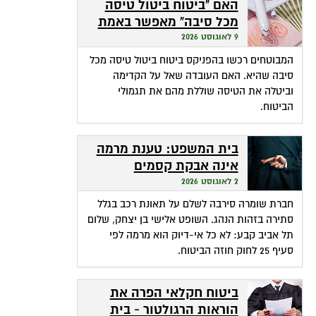
האם "ביטוח ביטול טיסה
מכל סיבה" מאפשר באמת
ביטול מכל סיבה?
9 לאוגוסט 2026
המבוטחים רכשו בהפניקס ביטוח ביטול טיסה מכל
סיבה שהיא. האם העובדה שאל על הקדימה
וביטלה את הטיסה שוללת מהם את תגמולי
הביטוח.
בית המשפט: טענת מרמה
אינה אבקת קסמים
שהופכת אי-דיוק לפטור
2 לאוגוסט 2026
מתשלום
חברת שומרה סירבה לשלם על תאונת רכב בגלל
סתירה בזהות הנהג. השופט אלישי בן יצחק, שלום
תל אביב קבע: לא כל אי-דיוק הוא מרמה לפי
סעיף 25 לחוק חוזה הביטוח.
ביטוח חקלאי הפרה את
הוראות הרגולטור - בית