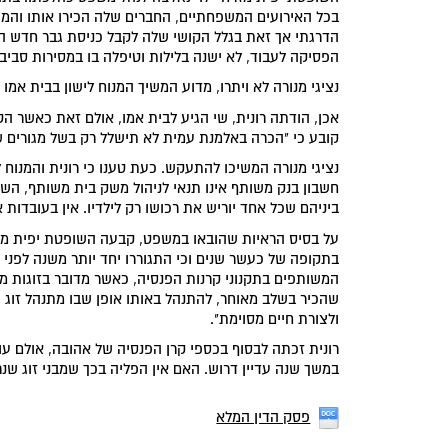
בכל האירועים המשפחתיים, החברים שלה הכירו אותו והמ
הדרגתי אך זאת בגלל הקושי שלה לקבל כניסת גבר חדש הבי
הפסיקה לעבוד, לא ישנה בלילות וטיפלה בו במסירות סביב 
נציגי מנורה לא ויתרו, מדוע המשיך המנוח לישון בבית אמ
אכן, הודתה רונית, שי הגיע לבית אמו, אולם זאת כאשר הטי
קובע כי "הכרה באלמנת עמית לא תישלל רק בשל מגורים 
נציגי מנורה המשיכו להתעקש. כעת טענו כי רונית והמנוח ל
חשבון בנק משותף אינו תנאי לניהול משק בית משותף, השיב
ביניהם שכל אחד יוריש את רכושו רק לילדיו. אין בעובדות א
על בסיס הראיות שהובאו במשפט, קבעה השופטת יפית מזרחי-ל
בתקופה של כעשר שנים וכי התגוררו יחד יותר משנה לפני
המשותפים בתקנוני קרנות הפנסיה, כאשר מדובר בזוגות מבו
שהכיר בשלב מאוחר, להתנהל באותו אופן שבו מתנהל זוג צע
ולצורת חיים מסוימת".
במשך שנה עדיין דרוש. האם אין הפליה בכך שמבני זוג שנר
פסק הדין המלא