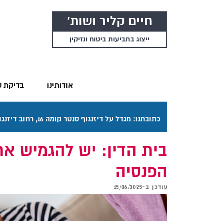
חיים קליר ושות'
ייצוג בתביעות ביטוח ונזיקין
אודותינו
בדיקת ס
כתובתנו: מגדל על דיזנגוף סנטר קומה 16, רחוב דיזנגוף 50 תל אביב. דרכי ההגעה בתפריט "אודותינו".
בית הדין: יש להגמיש א
הפנסיה
עודכן ב-
15/06/2025