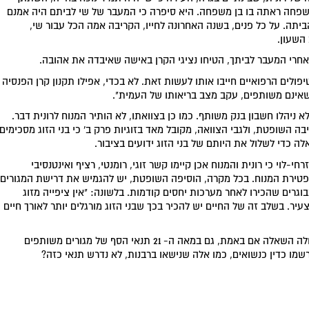
שפחה ראתה בו בן משפחה. היא סיפרה כי המעבר של שי לביתם היה אמנם
תה. על כל פנים, בשנה האחרונה לחייו, הקריבה אמה הכל עבור שי,
השעון.
ו אחרי המעבר לביתך, הטיחו נציגי הקרן באישה שאיבדה את אהובה.
פולים הרפואיים חייבו אותו לעשות זאת. לא בכדי, אפילו תקנון קרן הפנסיה
שאינם משותפים, עקב מצב בריאותו של העמית".
א ניהלו חשבון בנק משותף. כמו כן בצוואתו, לא הותיר המנוח לרונית דבר.
ה השופטת, ולגבי הצוואה, מקובל מאד בזוגיות פרק ב' כי בני הזוג מסכימים
לה כדי לשלול את היותם של בני הזוג ידועים בציבור.
וי כי רונית והמנוח אכן קיימו קשר זוגי, רומנטי, רציף ואינטנסיבי
 פטירת המנוח. בכל מקרה, הוסיפה השופטת, יש להגמיש את דרישת המגורים
גרים שהכירו לאחר מערכות יחסים קודמות. בלשונה: "אין ציפייה מזוג
יר. בשלב זה של החיים יש להכיר בכך שבני הזוג מורגלים יותר לאורך חיים
רונית זכתה לבסוף בכספי קרן הפנסיה של אהובה, אולם עולה השאלה אם באמת, גם במאה ה- 21 תנאי הסף של מגורים משותפים
שמו כדין כנשואים, כמו אלה שנישאו ברבנות, לא נדרש תנאי כזה?