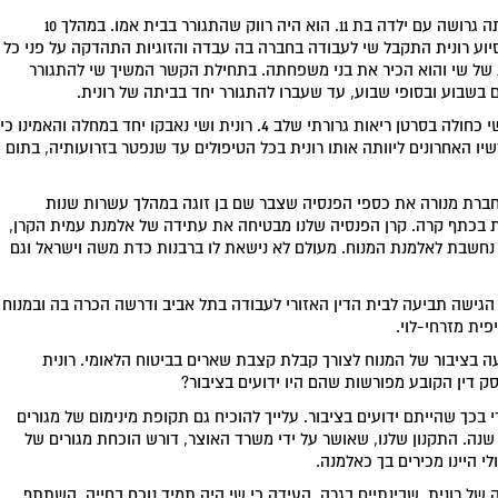
רונית ושי נפגשו בתחילת שנות החמישים לחייהם. היא הייתה גרושה עם ילדה בת 11. הוא היה רווק שהתגורר בבית אמו. במהלך 10
וע רונית התקבל שי לעבודה בחברה בה עבדה והזוגיות התהדקה על פני כל
של שי והוא הכיר את בני משפחתה. בתחילת הקשר המשיך שי להתגורר
 בשבוע ובסופי שבוע, עד שעברו להתגורר יחד בביתה של רונית.
איתרע מזלם וזמן קצר לאחר שעברו להתגורר יחד, אובחן שי כחולה בסרטן ריאות גרורתי שלב 4. רונית ושי נאבקו יחד במחלה והאמינו כי
יו האחרונים ליוותה אותו רונית בכל הטיפולים עד שנפטר בזרועותיה, בתום
חברת מנורה את כספי הפנסיה שצבר שם בן זוגה במהלך עשרות שנות
 בכתף קרה. קרן הפנסיה שלנו מבטיחה את עתידה של אלמנת עמית הקרן,
א נחשבת לאלמנת המנוח. מעולם לא נישאת לו ברבנות כדת משה וישראל וגם
 הגישה תביעה לבית הדין האזורי לעבודה בתל אביב ודרשה הכרה בה ובמנוח
ית מזרחי-לוי.
ועה בציבור של המנוח לצורך קבלת קצבת שארים בביטוח הלאומי. רונית
 דין הקובע מפורשות שהם היו ידועים בציבור?
 בכך שהייתם ידועים בציבור. עלייך להוכיח גם תקופת מינימום של מגורים
נה. התקנון שלנו, שאושר על ידי משרד האוצר, דורש הוכחת מגורים של
י היינו מכירים בך כאלמנה.
ל רונית, שבינתיים בגרה, העידה כי שי היה תמיד נוכח בחייה, השתתף